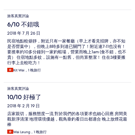
旅客真實評論
6/10 不錯哦
2018 年 7 月 26 日
民宿地點較僻靜，附近只有一家餐廳（早上才看見招牌，亦不知
是否營葉中），但晩上8時多到達已關門了！附近連7-11也没有！
要揸車約10多分鐘到一家釣蝦場，營業而晚上1am (食不錯，也不
貴） 住宿地點多蚊，設施有一點舊，但尚算整潔！ 住在3樓要搬
行李上去較吃力！
Kit Wai，1 晚旅行
旅客真實評論
10/10 好極了
2018 年 2 月 19 日
店家親切，服務態度一流 對於我們的各項要求也細心回應 房間美
觀新淨清潔 地理環境優越，觀鳥垂釣看日出都適合 晚上放煙花最
棒
Wai Leung，1 晚旅行