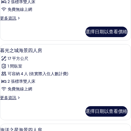
2 張標準雙人床
詳
子
情
免費無線上網
房
更
更多資訊
的
多
所
VVIP
選擇日期以查看價格
親
有
子
相
房
書桌、遮光布/窗簾、免費無線上網、
顯
4
的
片
暮光之城海景四人房
示
詳
17 平方公尺
情
暮
1 間臥室
光
可容納 4 人 (依實際入住人數計費)
之
2 張標準雙人床
城
免費無線上網
海
更
更多資訊
景
多
四
暮
選擇日期以查看價格
光
人
之
房
城
海洋之星海景四人房 | 陽台
顯
4
海
海洋之星海景四人房