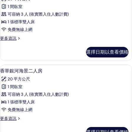
派
房
相
1 間臥室
的
甜
詳
片
可容納 3 人 (依實際入住人數計費)
心
情
1 張標準雙人床
海
免費無線上網
景
更
更多資訊
二
多
人
海
選擇日期以查看價格
派
房
甜
的
心
香草銀河海景二人房 | 書桌、遮光布
顯
5
海
香草銀河海景二人房
所
示
景
有
20 平方公尺
二
香
人
相
1 間臥室
草
房
片
可容納 3 人 (依實際入住人數計費)
的
銀
詳
1 張標準雙人床
河
情
免費無線上網
海
更
更多資訊
景
多
二
香