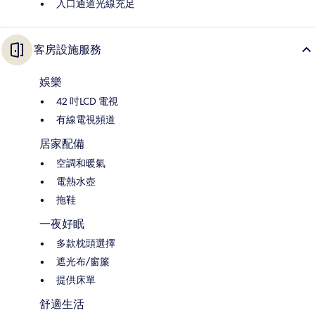
入口通道光線充足
客房設施服務
娛樂
42 吋LCD 電視
有線電視頻道
居家配備
空調和暖氣
電熱水壺
拖鞋
一夜好眠
多款枕頭選擇
遮光布/窗簾
提供床單
舒適生活