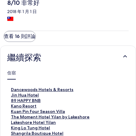
8/10 非常好
2018 年 1 月 1 日
查看 16 則評論
繼續探索
住宿
D
Dancewoods Hotels & Resorts
a
J
Jin Hua Hotel
n
i
8
89 HAPPY BNB
c
n
9
K
Kano Resort
e
H
H
a
K
Kuan Pin Four Season Villa
w
u
A
n
u
T
The Moment Hotel Yilan by Lakeshore
o
a
P
o
a
h
L
Lakeshore Hotel Yilan
o
H
P
R
n
e
a
K
King Lo Tung Hotel
d
o
Y
e
P
M
k
i
S
Shangrila Boutique Hotel