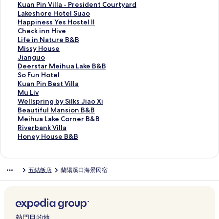
s
t
B
s
i
o
e
n
h
K
Kuan Pin Villa - President Courtyard
H
e
N
o
n
m
s
g
a
u
L
Lakeshore Hotel Suao
o
l
B
r
F
e
h
L
n
a
a
H
Happiness Yes Hostel Ⅱ
t
的
的
t
o
n
o
o
g
n
k
a
C
Check inn Hive
e
連
連
的
u
t
r
T
r
P
e
p
h
L
Life in Nature B&B
l
結
結
連
r
H
e
u
i
i
s
p
e
i
M
Missy House
s
結
S
o
H
n
l
n
h
i
c
f
i
J
Jianguo
&
e
t
o
g
a
V
o
n
k
e
s
i
D
Deerstar Meihua Lake B&B
R
a
e
t
H
B
i
r
e
i
i
s
a
e
S
So Fun Hotel
e
s
l
e
o
o
l
e
s
n
n
y
n
e
o
K
Kuan Pin Best Villa
s
o
Y
l
t
u
l
H
s
n
N
H
g
r
F
u
M
Mu Liv
o
n
i
Y
e
t
a
o
Y
H
a
o
u
s
u
a
u
W
Wellspring by Silks Jiao Xi
r
V
l
i
l
i
-
t
e
i
t
u
o
t
n
n
L
e
B
Beautiful Mansion B&B
t
i
a
l
的
q
P
e
s
v
u
s
的
a
H
P
i
l
e
M
Meihua Lake Corner B&B
s
l
n
a
連
u
r
l
H
e
r
e
連
r
o
i
v
l
a
e
R
Riverbank Villa
的
l
b
n
結
e
e
S
o
的
e
的
結
M
t
n
的
s
u
i
i
H
Honey House B&B
連
a
y
的
H
s
u
s
連
B
連
e
e
B
連
p
t
h
v
o
結
的
L
連
o
i
a
t
結
&
結
i
l
e
結
r
i
u
e
n
連
a
結
t
d
o
e
B
h
的
s
i
f
a
r
e
五結飯店
蘭陽溪口海景民宿
結
k
e
e
的
l
的
u
連
t
n
u
L
b
y
e
l
n
連
Ⅱ
連
a
結
V
g
l
a
a
H
s
的
t
結
的
結
L
i
b
M
k
n
o
h
連
C
連
a
l
y
a
e
k
u
o
結
o
結
k
l
S
n
C
V
s
r
u
e
a
i
s
o
i
e
熱門目的地