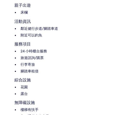
親子出遊
床欄
活動資訊
鄰近健行步道/腳踏車道
附近可以釣魚
服務項目
24 小時櫃台服務
旅遊諮詢/購票
行李寄放
腳踏車租借
綜合設施
花園
露台
無障礙設施
樓梯有扶手