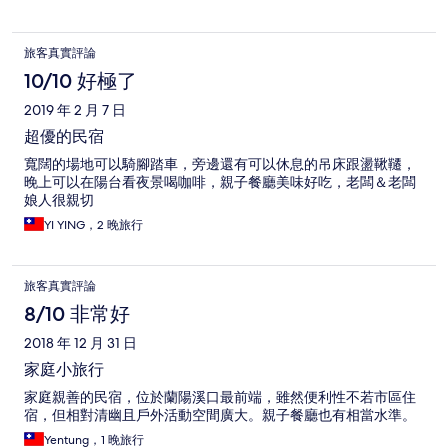
旅客真實評論
10/10 好極了
2019 年 2 月 7 日
超優的民宿
寬闊的場地可以騎腳踏車，旁邊還有可以休息的吊床跟盪鞦韆，
晚上可以在陽台看夜景喝咖啡，親子餐廳美味好吃，老闆＆老闆
娘人很親切
YI YING，2 晚旅行
旅客真實評論
8/10 非常好
2018 年 12 月 31 日
家庭小旅行
家庭親善的民宿，位於蘭陽溪口最前端，雖然便利性不若市區住
宿，但相對清幽且戶外活動空間廣大。親子餐廳也有相當水準。
Yentung，1 晚旅行