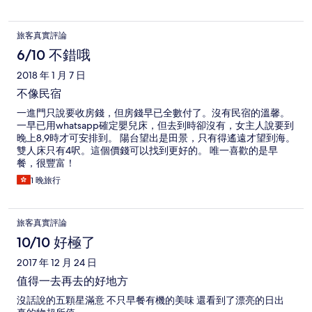
旅客真實評論
6/10 不錯哦
2018 年 1 月 7 日
不像民宿
一進門只說要收房錢，但房錢早已全數付了。沒有民宿的溫馨。
一早已用whatsapp確定嬰兒床，但去到時卻沒有，女主人說要到
晚上8,9時才可安排到。 陽台望出是田景，只有得遙遠才望到海。
雙人床只有4呎。這個價錢可以找到更好的。 唯一喜歡的是早
餐，很豐富！
1 晚旅行
旅客真實評論
10/10 好極了
2017 年 12 月 24 日
值得一去再去的好地方
沒話說的五顆星滿意 不只早餐有機的美味 還看到了漂亮的日出