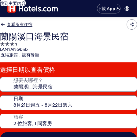
跳到主要內容
下載 App
查看所有住宿
蘭陽溪口海景民宿
3.5
LANYANGbnb
星
五結旅館，設有餐廳
級
住
選擇日期以查看價格
宿
想要去哪裡？
日期
旅客