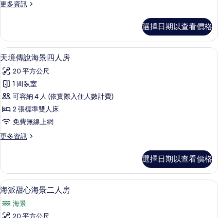
更
更多資訊
四
多
人
晨
選擇日期以查看價格
曦
房
走
的
廊
天境傳說海景四人房 | 書桌、遮光布
顯
4
海
天境傳說海景四人房
所
示
景
有
20 平方公尺
四
天
人
相
1 間臥室
境
房
片
可容納 4 人 (依實際入住人數計費)
的
傳
詳
2 張標準雙人床
說
情
免費無線上網
海
更
更多資訊
景
多
四
天
選擇日期以查看價格
境
人
傳
房
說
海派甜心海景二人房 | 書桌、遮光布
顯
4
海
海派甜心海景二人房
的
示
景
所
海景
四
海
人
有
20 平方公尺