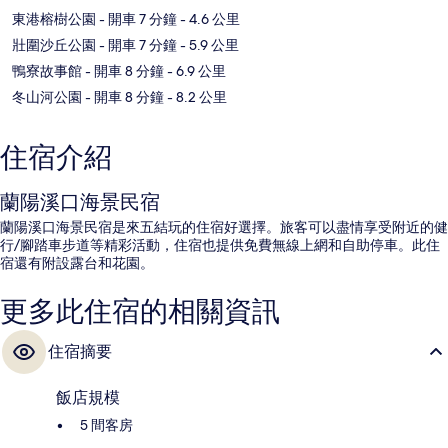
東港榕樹公園
- 開車 7 分鐘
- 4.6 公里
壯圍沙丘公園
- 開車 7 分鐘
- 5.9 公里
鴨寮故事館
- 開車 8 分鐘
- 6.9 公里
冬山河公園
- 開車 8 分鐘
- 8.2 公里
住宿介紹
蘭陽溪口海景民宿
蘭陽溪口海景民宿是來五結玩的住宿好選擇。旅客可以盡情享受附近的健
行/腳踏車步道等精彩活動，住宿也提供免費無線上網和自助停車。此住
宿還有附設露台和花園。
更多此住宿的相關資訊
住宿摘要
飯店規模
5 間客房