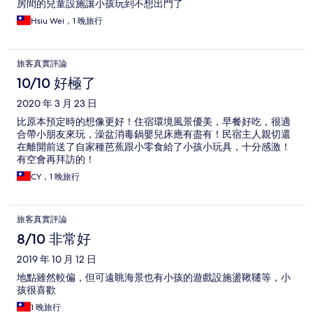
房間的兒童設施讓小孩玩到不想出門了
Hsiu Wei，1 晚旅行
旅客真實評論
10/10 好極了
2020 年 3 月 23 日
比原本預定時的想像更好！住宿環境風景優美，早餐好吃，很適
合帶小朋友來玩，澡盆消毒鍋嬰兒床應有盡有！民宿主人親切還
在離開前送了自家種芭蕉跟小零食給了小孩小玩具，十分感激！
有空會再拜訪的！
CY，1 晚旅行
旅客真實評論
8/10 非常好
2019 年 10 月 12 日
地點雖然較偏，但可遠眺海景也有小孩的遊戲設施盪鞦韆等，小
孩很喜歡
1 晚旅行