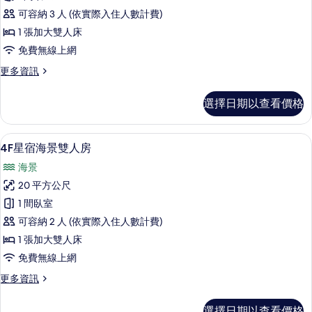
詳
戀
情
可容納 3 人 (依實際入住人數計費)
美
1 張加大雙人床
景
免費無線上網
雙
更
更多資訊
人
多
房
3F
選擇日期以查看價格
星
的
戀
所
美
書桌、遮光布/窗簾、免費無線上網、
顯
4
景
有
4F星宿海景雙人房
示
雙
相
海景
人
4F
片
房
20 平方公尺
星
的
1 間臥室
詳
宿
情
可容納 2 人 (依實際入住人數計費)
海
1 張加大雙人床
景
免費無線上網
雙
更
更多資訊
人
多
房
4F
選擇日期以查看價格