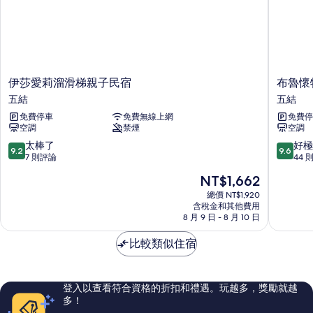
詳
情
伊
布
伊莎愛莉溜滑梯親子民宿
布魯懷
莎
魯
五結
五結
愛
懷
免費停車
免費無線上網
免費停
莉
特
空調
禁煙
空調
溜
五
滑
結
9.2
9.6
太棒了
好極
9.2
9.6
梯
分，
分，
7 則評論
44 
親
滿
滿
現
NT$1,662
子
分
分
在
民
10
10
總價 NT$1,920
價
宿
含稅金和其他費用
分，
分，
格
8 月 9 日 - 8 月 10 日
五
太
好
為
結
棒
極
NT$1,662
比較類似住宿
了，
了，
7
44
則
則
評
評
登入以查看符合資格的折扣和禮遇。玩越多，獎勵就越
論
論
多！