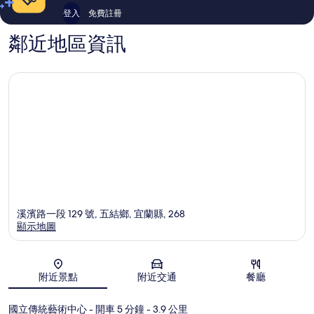
登入
免費註冊
鄰近地區資訊
溪濱路一段 129 號, 五結鄉, 宜蘭縣, 268
顯示地圖
地圖
附近景點
附近交通
餐廳
國立傳統藝術中心
- 開車 5 分鐘
- 3.9 公里