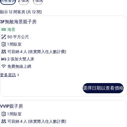
所有客房
2 張床
1 張床
用
的
顯示 12 間客房 (共 12 間)
客
3F無敵海景親子房 | 書桌、遮光布/
顯
4
3F無敵海景親子房
房
示
篩
海景
3F
選
50 平方公尺
無
條
1 間臥室
敵
件
可容納 4 人 (依實際入住人數計費)
海
2 張加大雙人床
景
免費無線上網
親
更
更多資訊
子
多
房
3F
選擇日期以查看價格
無
的
敵
所
海
VVIP親子房 | 書桌、遮光布/窗簾、
顯
5
景
有
VVIP親子房
示
親
相
1 間臥室
子
VVIP
片
房
可容納 4 人 (依實際入住人數計費)
親
的