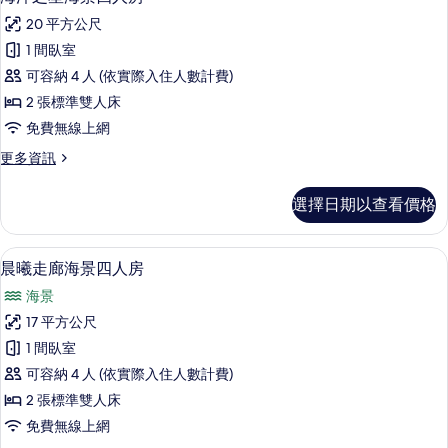
的
示
景
所
20 平方公尺
四
海
人
有
1 間臥室
洋
房
相
可容納 4 人 (依實際入住人數計費)
的
之
詳
片
2 張標準雙人床
星
情
免費無線上網
海
更
更多資訊
景
多
四
海
選擇日期以查看價格
洋
人
之
房
星
晨曦走廊海景四人房 | 書桌、遮光布
顯
4
海
晨曦走廊海景四人房
的
示
景
所
海景
四
晨
人
有
17 平方公尺
曦
房
相
1 間臥室
的
走
詳
片
可容納 4 人 (依實際入住人數計費)
廊
情
2 張標準雙人床
海
免費無線上網
景