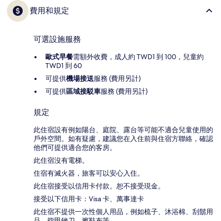
費用和規定
可選設施服務
歐式早餐
需額外收費，成人約 TWD1 到 100，兒童約
TWD1 到 60
可提供
機場接送
服務 (費用另計)
可提供
區域接駁車
服務 (費用另計)
規定
此住宿設有例如陽台、庭院、露台等可能不適合兒童使用的
戶外空間。如有疑慮，建議您在入住前與住宿方聯絡，確認
他們可提供適合您的客房。
此住宿沒有電梯。
住宿有滅火器，旅客可以安心入住。
此住宿接受以信用卡付款。恕不接受現金。
接受以下信用卡：Visa 卡、萬事達卡
此住宿不提供一次性個人用品，例如梳子、沐浴棉、刮鬍用
品、指甲銼刀、擦鞋布等。