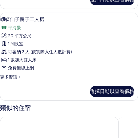
星
的
宿
所
海
蝴蝶仙子親子二人房 | 書桌、遮光布
顯
4
景
有
蝴蝶仙子親子二人房
示
雙
相
半海景
人
蝴
片
房
20 平方公尺
蝶
的
1 間臥室
詳
仙
情
可容納 3 人 (依實際入住人數計費)
子
1 張加大雙人床
親
免費無線上網
子
更
更多資訊
二
多
人
蝴
選擇日期以查看價格
蝶
房
仙
的
子
類似的住宿
親
所
子
伊莎愛莉溜滑梯親子民宿
布魯懷特
有
二
人
相
房
片
的