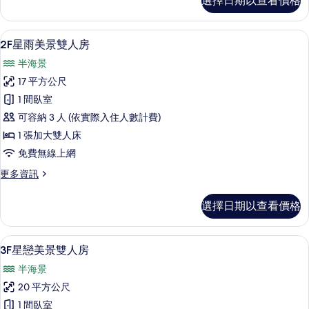
選擇日期以查看價格
草
人
銀
房
河
2F星雨美景雙人房 | 書桌、遮光布/
顯
4
海
2F星雨美景雙人房
的
示
景
所
半海景
二
2F
人
有
17 平方公尺
星
房
相
1 間臥室
的
雨
詳
片
可容納 3 人 (依實際入住人數計費)
美
情
1 張加大雙人床
景
免費無線上網
雙
更
更多資訊
人
多
房
2F
選擇日期以查看價格
星
的
雨
所
美
3F星戀美景雙人房 | 書桌、遮光布/
顯
4
景
有
3F星戀美景雙人房
示
雙
相
半海景
人
3F
片
房
20 平方公尺
星
的
1 間臥室