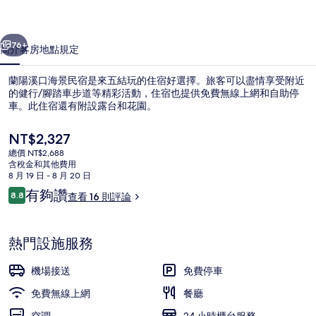
民
一個
下一個
宿
76+
簡介
客房
地點
規定
的
蘭陽溪口海景民宿是來五結玩的住宿好選擇。旅客可以盡情享受附近
相
的健行/腳踏車步道等精彩活動，住宿也提供免費無線上網和自助停
車。此住宿還有附設露台和花園。
片
集
目
NT$2,327
前
總價 NT$2,688
的
含稅金和其他費用
價
8 月 19 日 - 8 月 20 日
格
評
有夠讚
8.8
查看 16 則評論
海景四人房 | 客房景觀
是
8.8 分，滿分 10 分，
論
NT$2,327
熱門設施服務
機場接送
免費停車
免費無線上網
餐廳