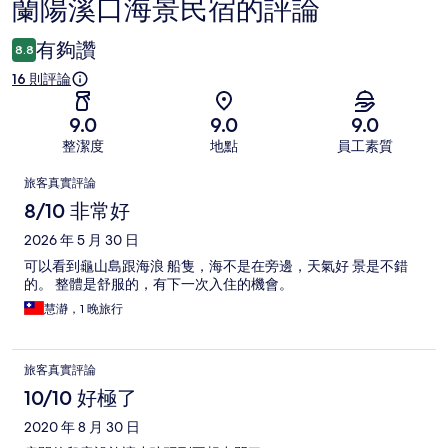
蘭陽溪口海景民宿的評論
評
論
有夠讚
8.8
16 則評論
9.0
9.0
9.0
整潔度
地點
員工素質
評
旅客真實評論
論
8/10 非常好
2026 年 5 月 30 日
可以看到龜山島跟海浪 船隻，海不是在旁邊，天氣好 景是不錯
的。 整體是舒服的，有下一次入住的機會。
慧瀞，1 晚旅行
旅客真實評論
10/10 好極了
2020 年 8 月 30 日