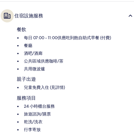
住宿設施服務
餐飲
每日 07:00 - 11:00供應吃到飽自助式早餐 (付費)
餐廳
酒吧/酒廊
公共區域供應咖啡/茶
共用微波爐
親子出遊
兒童免費入住 (見詳情)
服務項目
24 小時櫃台服務
旅遊諮詢/購票
乾洗/洗衣
行李寄放