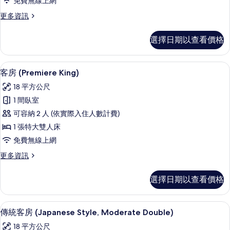
免費無線上網
的
更
更多資訊
所
多
有
雙
選擇日期以查看價格
人
相
房
片
(Moderate)
客房 (Premiere King) | 高級
顯
5
的
客房 (Premiere King)
示
詳
18 平方公尺
情
客
1 間臥室
房
可容納 2 人 (依實際入住人數計費)
(Premiere
1 張特大雙人床
King)
免費無線上網
的
更
更多資訊
所
多
有
客
選擇日期以查看價格
房
相
(Premiere
片
King)
傳統客房 (Japanese Style, Mod
顯
6
的
傳統客房 (Japanese Style, Moderate Double)
示
詳
18 平方公尺
情