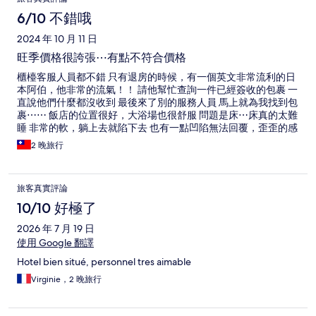
論
6/10 不錯哦
2024 年 10 月 11 日
旺季價格很誇張⋯有點不符合價格
櫃檯客服人員都不錯 只有退房的時候，有一個英文非常流利的日
本阿伯，他非常的流氣！！ 請他幫忙查詢一件已經簽收的包裹 一
直說他們什麼都沒收到 最後來了別的服務人員 馬上就為我找到包
裹⋯⋯ 飯店的位置很好，大浴場也很舒服 問題是床⋯床真的太難
睡 非常的軟，躺上去就陷下去 也有一點凹陷無法回覆，歪歪的感
覺 入住2個晚上都睡得非常不舒服 早餐選項不多 大致上還可以，
2 晚旅行
每日有更換部分菜色 下次不會再選擇這間飯店
旅客真實評論
10/10 好極了
2026 年 7 月 19 日
使用 Google 翻譯
Hotel bien situé, personnel tres aimable
Virginie，2 晚旅行