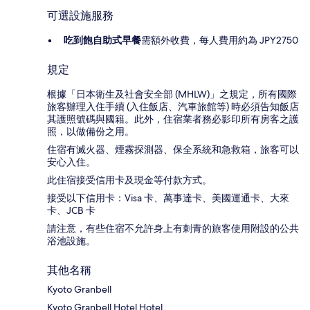
可選設施服務
吃到飽自助式早餐
需額外收費，每人費用約為 JPY2750
規定
根據「日本衛生及社會安全部 (MHLW)」之規定，所有國際
旅客辦理入住手續 (入住飯店、汽車旅館等) 時必須告知飯店
其護照號碼與國籍。此外，住宿業者務必影印所有房客之護
照，以做備份之用。
住宿有滅火器、煙霧探測器、保全系統和急救箱，旅客可以
安心入住。
此住宿接受信用卡及現金等付款方式。
接受以下信用卡：Visa 卡、萬事達卡、美國運通卡、大來
卡、JCB 卡
請注意，有些住宿不允許身上有刺青的旅客使用附設的公共
浴池設施。
其他名稱
Kyoto Granbell
Kyoto Granbell Hotel Hotel