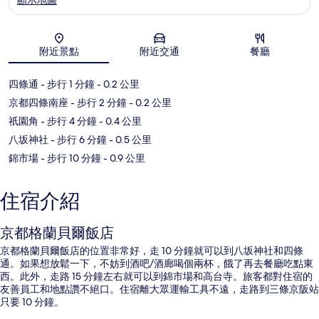
地圖
附近景點
附近交通
餐廳
四條通
- 步行 1 分鐘
- 0.2 公里
京都四條南座
- 步行 2 分鐘
- 0.2 公里
祇園角
- 步行 4 分鐘
- 0.4 公里
八坂神社
- 步行 6 分鐘
- 0.5 公里
錦市場
- 步行 10 分鐘
- 0.9 公里
住宿介紹
京都格蘭貝爾飯店
京都格蘭貝爾飯店的位置非常好，走 10 分鐘就可以到八坂神社和四條
通。如果想放鬆一下，不妨到酒吧/酒廊喝個兩杯，餓了再去餐廳吃點東
西。此外，走路 15 分鐘左右就可以到錦市場和高台寺。旅客都對住宿的
友善員工和地點讚不絕口。住宿離大眾運輸工具不遠，走路到三條京阪站
只要 10 分鐘。