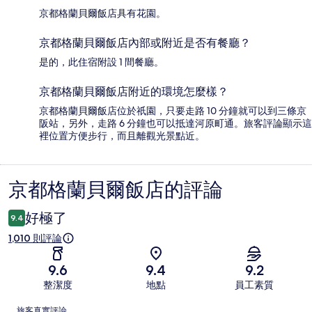
京都格蘭貝爾飯店具有花園。
京都格蘭貝爾飯店內部或附近是否有餐廳？
是的，此住宿附設 1 間餐廳。
京都格蘭貝爾飯店附近的環境怎麼樣？
京都格蘭貝爾飯店位於祇園，只要走路 10 分鐘就可以到三條京
阪站，另外，走路 6 分鐘也可以抵達河原町通。旅客評論顯示這
裡位置方便步行，而且離觀光景點近。
京都格蘭貝爾飯店的評論
評
論
好極了
9.4
1,010 則評論
9.6
9.4
9.2
整潔度
地點
員工素質
評
旅客真實評論