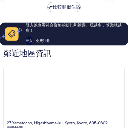
格
好
非
為
比較類似住宿
極
常
NT$3,297
了，
好，
2,061
1,009
則
則
登入以查看符合資格的折扣和禮遇。玩越多，獎勵就越
評
評
多！
論
論
登入
免費註冊
鄰近地區資訊
27 Yamatocho, Higashiyama-ku, Kyoto, Kyoto, 605-0802
顯示地圖