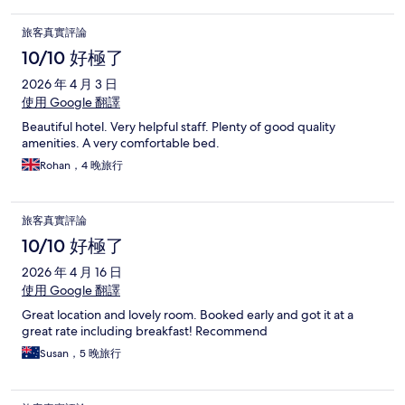
旅客真實評論
10/10 好極了
2026 年 4 月 3 日
使用 Google 翻譯
Beautiful hotel. Very helpful staff. Plenty of good quality
amenities. A very comfortable bed.
Rohan，4 晚旅行
旅客真實評論
10/10 好極了
2026 年 4 月 16 日
使用 Google 翻譯
Great location and lovely room. Booked early and got it at a
great rate including breakfast! Recommend
Susan，5 晚旅行