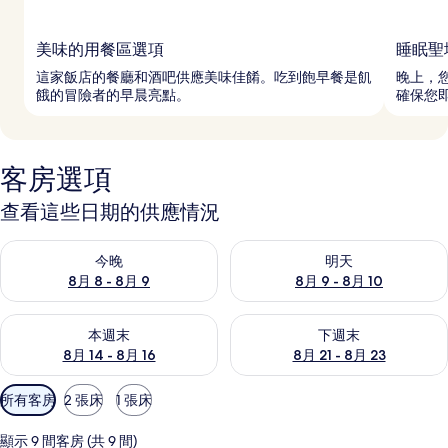
美味的用餐區選項
睡眠聖
這家飯店的餐廳和酒吧供應美味佳餚。吃到飽早餐是飢
晚上，
餓的冒險者的早晨亮點。
確保您
客房選項
查看這些日期的供應情況
查看今晚 (8月 8 - 8月 9) 的供應情況
查看明天 (8月 9 - 8月 10) 的
今晚
明天
8月 8 - 8月 9
8月 9 - 8月 10
查看本週末 (8月 14 - 8月 16) 的供應情況
查看下週末 (8月 21 - 8月 23
本週末
下週末
8月 14 - 8月 16
8月 21 - 8月 23
可
所有客房
2 張床
1 張床
用
的
顯示 9 間客房 (共 9 間)