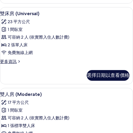
房
片
(Moderate)
雙床房 (Universal) | 高級寢具、
顯
5
的
雙床房 (Universal)
示
詳
23 平方公尺
情
雙
1 間臥室
床
可容納 2 人 (依實際入住人數計費)
房
2 張單人床
(Universal)
免費無線上網
的
更
更多資訊
所
多
有
雙
選擇日期以查看價格
床
相
房
片
(Universal)
雙人房 (Moderate) | 高級寢具、
顯
5
的
雙人房 (Moderate)
示
詳
17 平方公尺
情
雙
1 間臥室
人
可容納 2 人 (依實際入住人數計費)
房
1 張標準雙人床
(Moderate)