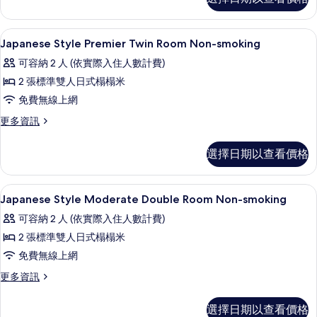
Twin)
統
客
的
房
高級寢具、客房內保險箱、書桌、遮光
顯
所
1
(Japanese
Japanese Style Premier Twin Room Non-smoking
示
Style,
有
可容納 2 人 (依實際入住人數計費)
Premiere
Japanese
相
Twin)
2 張標準雙人日式榻榻米
Style
片
的
免費無線上網
Premier
詳
情
Twin
更
更多資訊
多
Room
Japanese
Non-
選擇日期以查看價格
Style
smoking
Premier
Twin
的
高級寢具、客房內保險箱、書桌、遮光
顯
1
Room
Japanese Style Moderate Double Room Non-smoking
所
示
Non-
可容納 2 人 (依實際入住人數計費)
有
smoking
Japanese
的
2 張標準雙人日式榻榻米
相
Style
詳
免費無線上網
片
Moderate
情
Double
更
更多資訊
多
Room
Japanese
Non-
選擇日期以查看價格
Style