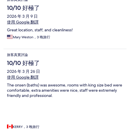
10/10 好極了
2026 年 3 月 9 日
使用 Google 翻譯
Great location, staff, and cleanliness!
Mary Weston，3 晚旅行
旅客真實評論
10/10 好極了
2026 年 3 月 26 日
使用 Google 翻譯
The onsen (baths) was awesome, rooms with king size bed were
comfortable, extra amenities were nice, staff were extremely
friendly and professional.
KERRY，3 晚旅行