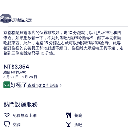
飯
一個
下一個
店
89+
簡介
客房
地點
規定
的
京都格蘭貝爾飯店的位置非常好，走 10 分鐘就可以到八坂神社和四
相
條通。如果想放鬆一下，不妨到酒吧/酒廊喝個兩杯，餓了再去餐廳
吃點東西。此外，走路 15 分鐘左右就可以到錦市場和高台寺。旅客
片
都對住宿的友善員工和地點讚不絕口。住宿離大眾運輸工具不遠，走
集
路到三條京阪站只要 10 分鐘。
目
NT$3,354
前
總價 NT$3,690
的
8 月 27 日 - 8 月 28 日
外觀
價
評
好極了
9.4
查看 1,010 則評論
格
9.4 分，滿分 10 分，
論
是
NT$3,354
熱門設施服務
免費無線上網
餐廳
空調
酒吧