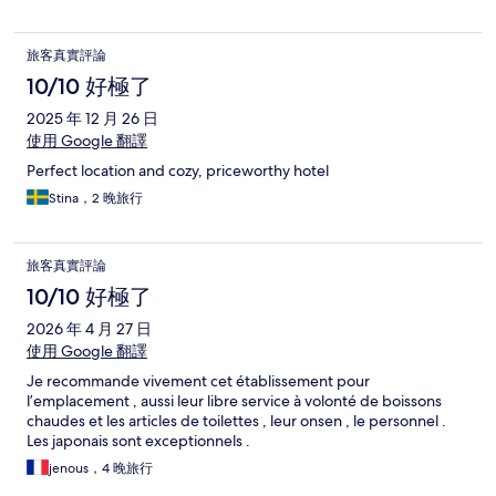
旅客真實評論
10/10 好極了
2025 年 12 月 26 日
使用 Google 翻譯
Perfect location and cozy, priceworthy hotel
Stina，2 晚旅行
旅客真實評論
10/10 好極了
2026 年 4 月 27 日
使用 Google 翻譯
Je recommande vivement cet établissement pour
l’emplacement , aussi leur libre service à volonté de boissons
chaudes et les articles de toilettes , leur onsen , le personnel .
Les japonais sont exceptionnels .
jenous，4 晚旅行