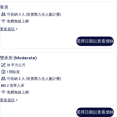
客
高級寢具、客房內保險箱、書桌、遮光
顯
3
客房
房
示
篩
可容納 3 人 (依實際入住人數計費)
客
選
免費無線上網
房
條
更
更多資訊
的
件
多
所
客
選擇日期以查看價格
房
有
的
相
詳
雙床房 (Moderate) | 高級寢具、
顯
6
情
雙床房 (Moderate)
片
示
18 平方公尺
雙
1 間臥室
床
可容納 2 人 (依實際入住人數計費)
房
2 張單人床
(Moderate)
免費無線上網
的
更
更多資訊
所
多
有
雙
選擇日期以查看價格
床
相