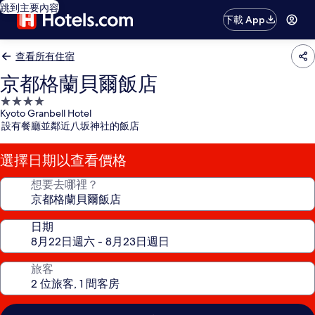
跳到主要內容
下載 App
查看所有住宿
京都格蘭貝爾飯店
4.0
Kyoto Granbell Hotel
星
設有餐廳並鄰近八坂神社的飯店
級
住
選擇日期以查看價格
宿
想要去哪裡？
日期
旅客