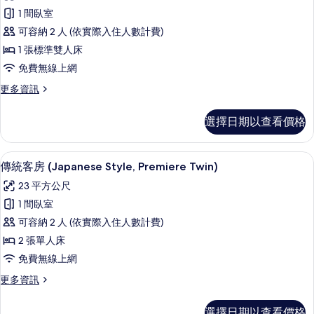
傳
1 間臥室
統
可容納 2 人 (依實際入住人數計費)
客
1 張標準雙人床
房
免費無線上網
(Japanese
更
更多資訊
Style,
多
Moderate
傳
選擇日期以查看價格
Double)
統
客
的
房
傳統客房 (Japanese Style, Prem
顯
所
7
(Japanese
傳統客房 (Japanese Style, Premiere Twin)
示
Style,
有
23 平方公尺
Moderate
傳
相
Double)
1 間臥室
統
片
的
可容納 2 人 (依實際入住人數計費)
詳
客
情
2 張單人床
房
免費無線上網
(Japanese
更
更多資訊
Style,
多
Premiere
傳
選擇日期以查看價格