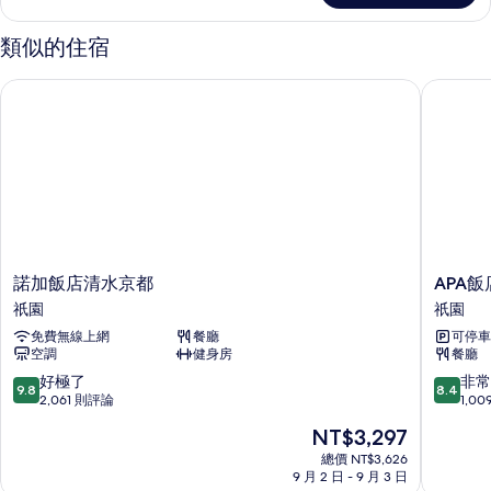
smoking
Moderate
Double
的
類似的住宿
Room
所
Non-
諾加飯店清水京都
APA飯店
有
smoking
的
相
詳
片
情
諾
APA
諾加飯店清水京都
APA飯
加
飯
祇園
祇園
飯
店
免費無線上網
餐廳
可停車
店
〈京
空調
健身房
餐廳
清
都
水
祇
9.8
8.4
好極了
非常
9.8
8.4
京
園〉
分，
分，
2,061 則評論
1,0
都
EXCELL
滿
滿
現
NT$3,297
祇
祇
分
分
在
園
園
10
10
總價 NT$3,626
價
9 月 2 日 - 9 月 3 日
分，
分，