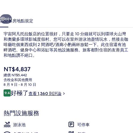
飯
一個
下一個
店
60+
簡介
客房
地點
規定
的
宇宙阿凡托拉飯店的位置很好，只要走 10 分鐘就可以到環球火山灣
相
和奧蘭多環球影城度假村。您可以在室外游泳池盡情玩水，然後去咖
啡廳吃個東西或到 2 間酒吧/酒廊小酌兩杯放鬆一下。此住宿還有池
片
畔酒吧、健身中心和浴缸等其他設施服務。旅客都對住宿的友善員工
集
和地點讚不絕口。
目
NT$4,837
前
總價 NT$5,442
的
含稅金和其他費用
室外游泳池，提供日光浴躺椅
價
8 月 9 日 - 8 月 10 日
格
評
好極了
9.4
查看 1,360 則評論
是
9.4 分，滿分 10 分，
論
NT$4,837
熱門設施服務
游泳池
可停車