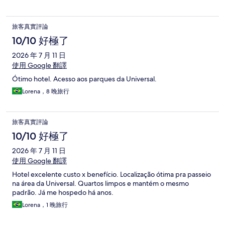
旅客真實評論
10/10 好極了
2026 年 7 月 11 日
使用 Google 翻譯
Ótimo hotel. Acesso aos parques da Universal.
Lorena，8 晚旅行
旅客真實評論
10/10 好極了
2026 年 7 月 11 日
使用 Google 翻譯
Hotel excelente custo x benefício. Localização ótima pra passeio
na área da Universal. Quartos limpos e mantém o mesmo
padrão. Já me hospedo há anos.
Lorena，1 晚旅行