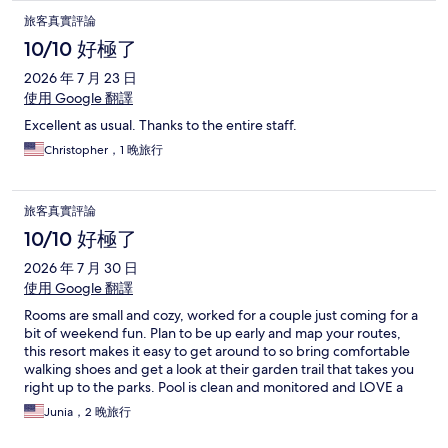
旅客真實評論
10/10 好極了
2026 年 7 月 23 日
使用 Google 翻譯
Excellent as usual. Thanks to the entire staff.
Christopher，1 晚旅行
旅客真實評論
10/10 好極了
2026 年 7 月 30 日
使用 Google 翻譯
Rooms are small and cozy, worked for a couple just coming for a
bit of weekend fun. Plan to be up early and map your routes,
this resort makes it easy to get around to so bring comfortable
walking shoes and get a look at their garden trail that takes you
right up to the parks. Pool is clean and monitored and LOVE a
hot tub moment. Food is yummy and made by wonderful staff
Junia，2 晚旅行
who are happy to help!