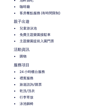
池畔酒吧
咖啡廳
客房餐點服務 (有時間限制)
親子出遊
兒童游泳池
免費主題樂園接駁車
主題樂園提前入園門票
活動資訊
購物
服務項目
24 小時櫃台服務
禮賓服務
旅遊諮詢/購票
乾洗/洗衣
行李寄放
泳池躺椅