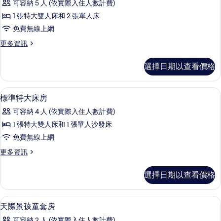
所
可容納 5 人 (依實際入住人數計費)
Queens)
(Includes
有
的
1 張特大雙人床和 2 張單人床
Early
詳
相
免費無線上網
Park
情
片
Admission*)
更
更多資訊
多
的
套
選擇日期以查看價格
所
房
(Includes
有
Early
客房內保險箱、書桌、熨斗/熨衣板、免
顯
相
3
Park
標準特大床房
示
Admission*)
片
可容納 4 人 (依實際入住人數計費)
的
標
詳
1 張特大雙人床和 1 張單人沙發床
準
情
免費無線上網
特
更
更多資訊
大
多
床
標
選擇日期以查看價格
準
房
特
的
大
客房內保險箱、書桌、熨斗/熨衣板、免
顯
5
床
天際景孩童套房
所
示
房
可容納 2 人 (依實際入住人數計費)