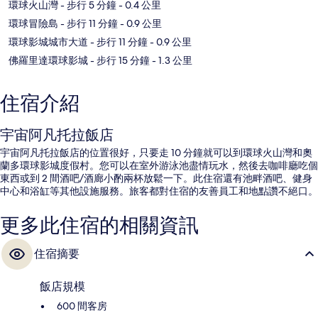
環球火山灣
- 步行 5 分鐘
- 0.4 公里
環球冒險島
- 步行 11 分鐘
- 0.9 公里
環球影城城市大道
- 步行 11 分鐘
- 0.9 公里
佛羅里達環球影城
- 步行 15 分鐘
- 1.3 公里
住宿介紹
宇宙阿凡托拉飯店
宇宙阿凡托拉飯店的位置很好，只要走 10 分鐘就可以到環球火山灣和奧
蘭多環球影城度假村。您可以在室外游泳池盡情玩水，然後去咖啡廳吃個
東西或到 2 間酒吧/酒廊小酌兩杯放鬆一下。此住宿還有池畔酒吧、健身
中心和浴缸等其他設施服務。旅客都對住宿的友善員工和地點讚不絕口。
更多此住宿的相關資訊
住宿摘要
飯店規模
600 間客房