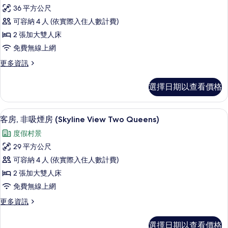
豪
的
房
36 平方公尺
華
所
(One
可容納 4 人 (依實際入住人數計費)
King
客
有
Pullout
2 張加大雙人床
房,
相
sofa)
免費無線上網
的
非
片
詳
更
更多資訊
吸
情
多
煙
豪
選擇日期以查看價格
華
房
客
(Two
房,
客房內保險箱、書桌、熨斗/熨衣板、免
顯
8
非
Queen)
客房, 非吸煙房 (Skyline View Two Queens)
示
吸
的
度假村景
煙
客
所
房
29 平方公尺
房,
(Two
有
可容納 4 人 (依實際入住人數計費)
Queen)
非
相
的
2 張加大雙人床
吸
詳
片
免費無線上網
情
煙
更
更多資訊
房
多
(Skyline
客
選擇日期以查看價格