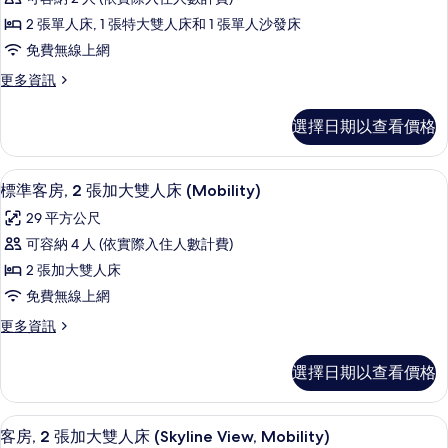
有
的
天
詳
相
2 張單人床, 1 張特大雙人床和 1 張單人沙發床
際
情
片
免費無線上網
景
更
更多資訊
孩
多
童
天
選擇日期以查看價格
際
套
景
房
孩
客房內保險箱、書桌、熨斗/熨衣板、免
顯
4
童
標準客房, 2 張加大雙人床 (Mobility)
的
示
套
所
29 平方公尺
房
標
的
有
可容納 4 人 (依實際入住人數計費)
準
詳
相
2 張加大雙人床
情
客
片
免費無線上網
房,
更
更多資訊
2
多
張
標
選擇日期以查看價格
準
加
客
大
房,
客房內保險箱、書桌、熨斗/熨衣板、免
顯
7
2
雙
客房, 2 張加大雙人床 (Skyline View, Mobility)