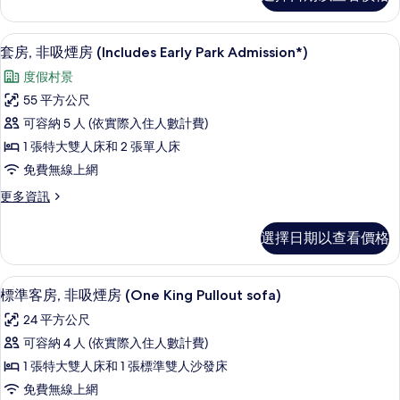
房,
View
非
Two
吸
套房, 非吸煙房 (Includes Early Park Ad
顯
Queens)
5
煙
套房, 非吸煙房 (Includes Early Park Admission*)
示
房
的
度假村景
(Skyline
套
所
View
55 平方公尺
房,
有
Two
可容納 5 人 (依實際入住人數計費)
Queens)
非
相
的
1 張特大雙人床和 2 張單人床
吸
片
詳
免費無線上網
情
煙
更
更多資訊
房
多
(Includes
套
選擇日期以查看價格
房,
Early
非
Park
吸
客房內保險箱、書桌、熨斗/熨衣板、免
顯
Admission*)
4
煙
標準客房, 非吸煙房 (One King Pullout sofa)
示
房
的
24 平方公尺
(Includes
標
所
Early
可容納 4 人 (依實際入住人數計費)
準
有
Park
1 張特大雙人床和 1 張標準雙人沙發床
Admission*)
客
相
的
免費無線上網