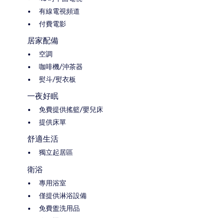
有線電視頻道
付費電影
居家配備
空調
咖啡機/沖茶器
熨斗/熨衣板
一夜好眠
免費提供搖籃/嬰兒床
提供床單
舒適生活
獨立起居區
衛浴
專用浴室
僅提供淋浴設備
免費盥洗用品