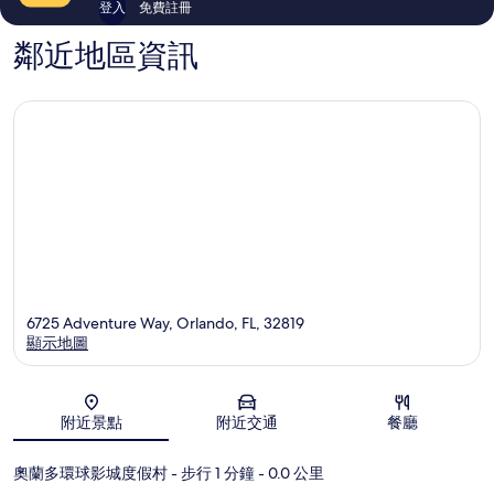
登入
免費註冊
達
大
中
道
鄰近地區資訊
心
區
6725 Adventure Way, Orlando, FL, 32819
顯示地圖
地圖
附近景點
附近交通
餐廳
奧蘭多環球影城度假村
- 步行 1 分鐘
- 0.0 公里