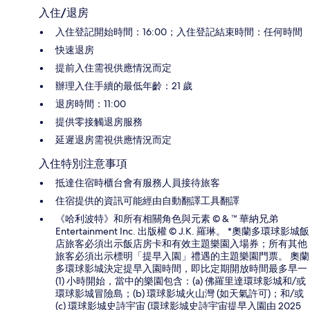
入住/退房
入住登記開始時間：16:00；入住登記結束時間：任何時間
快速退房
提前入住需視供應情況而定
辦理入住手續的最低年齡：21 歲
退房時間：11:00
提供零接觸退房服務
延遲退房需視供應情況而定
入住特別注意事項
抵達住宿時櫃台會有服務人員接待旅客
住宿提供的資訊可能經由自動翻譯工具翻譯
《哈利波特》和所有相關角色與元素 © & ™ 華納兄弟
Entertainment Inc. 出版權 © J.K. 羅琳。 *奧蘭多環球影城飯
店旅客必須出示飯店房卡和有效主題樂園入場券；所有其他
旅客必須出示標明「提早入園」禮遇的主題樂園門票。 奧蘭
多環球影城決定提早入園時間，即比定期開放時間最多早一
(1) 小時開始，當中的樂園包含：(a) 佛羅里達環球影城和/或
環球影城冒險島；(b) 環球影城火山灣 (如天氣許可)；和/或
(c) 環球影城史詩宇宙 (環球影城史詩宇宙提早入園由 2025