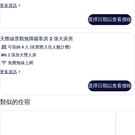
有
詳
更
更多資訊
大
情
相
多
雙
客
片
選擇日期以查看價格
房,
人
2
床
張
客房內保險箱、書桌、熨斗/熨衣板、免
顯
3
加
(Skyline
天際線景觀無障礙客房 2 張大床房
示
大
View,
可容納 4 人 (依實際入住人數計費)
雙
天
Hearing)
人
2 張加大雙人床
際
的
床
免費無線上網
(Skyline
線
所
View,
更
更多資訊
景
有
Hearing)
多
的
觀
天
相
選擇日期以查看價格
詳
際
無
片
情
線
障
景
類似的住宿
觀
礙
無
全球無盡夏日渡假村 - 碼頭畔套房旅館
全球無盡
客
障
礙
房
客
2
房