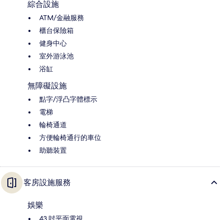
綜合設施
ATM/金融服務
櫃台保險箱
健身中心
室外游泳池
浴缸
無障礙設施
點字/浮凸字體標示
電梯
輪椅通道
方便輪椅通行的車位
助聽裝置
客房設施服務
娛樂
43 吋平面電視