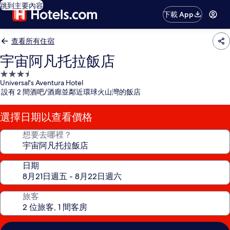
跳到主要內容
下載 App
查看所有住宿
宇宙阿凡托拉飯店
3.5
Universal's Aventura Hotel
星
設有 2 間酒吧/酒廊並鄰近環球火山灣的飯店
級
住
選擇日期以查看價格
宿
想要去哪裡？
日期
旅客