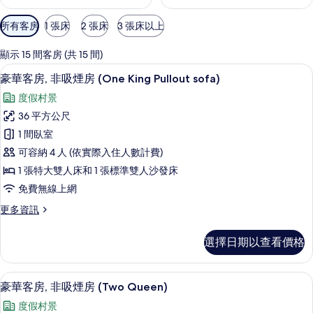
可
所有客房
1 張床
2 張床
3 張床以上
用
的
顯示 15 間客房 (共 15 間)
客
豪華客房, 非吸煙房 (One King Pul
顯
7
豪華客房, 非吸煙房 (One King Pullout sofa)
房
示
篩
度假村景
豪
選
36 平方公尺
華
條
1 間臥室
客
件
可容納 4 人 (依實際入住人數計費)
房,
1 張特大雙人床和 1 張標準雙人沙發床
非
免費無線上網
吸
更
更多資訊
煙
多
房
豪
選擇日期以查看價格
華
(One
客
King
房,
豪華客房, 非吸煙房 (Two Queen)
顯
Pullout
5
非
豪華客房, 非吸煙房 (Two Queen)
示
吸
sofa)
度假村景
煙