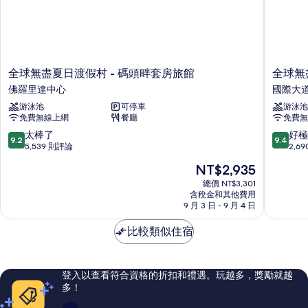
張
2
張
大
大
床
床
房
房
的
全
全
全球無盡夏日渡假村 - 碼頭畔套房旅館
全球無
的
詳
球
球
佛羅里達中心
國際大
情
所
無
無
游泳池
可停車
游泳池
盡
盡
有
免費無線上網
餐廳
免費無
夏
夏
相
日
日
9.2
9.4
太棒了
好極
9.2
9.4
片
渡
渡
分，
分，
5,539 則評論
2,6
假
假
滿
滿
現
NT$2,935
村
村
分
分
在
-
-
10
10
總價 NT$3,301
價
碼
含稅金和其他費用
瑟
分，
分，
格
9 月 3 日 - 9 月 4 日
頭
夫
太
好
為
畔
賽
棒
極
NT$2,935
比較類似住宿
套
德
了，
了，
房
套
5,539
2,690
旅
房
則
則
館
旅
評
評
登入以查看符合資格的折扣和禮遇。玩越多，獎勵就越
佛
館
論
論
多！
羅
國
里
際