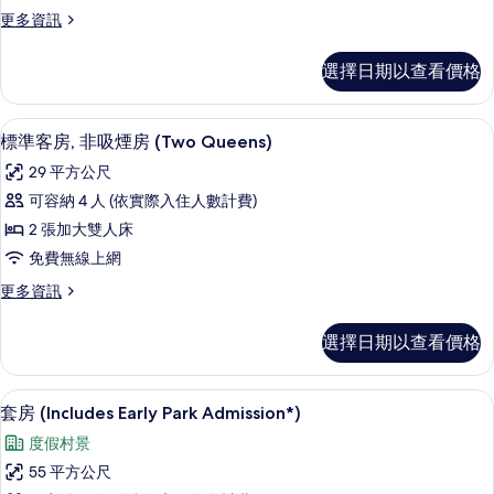
房,
片
詳
更
更多資訊
情
非
多
吸
標
選擇日期以查看價格
準
煙
客
房
房,
客房內保險箱、書桌、熨斗/熨衣板、免
顯
5
非
標準客房, 非吸煙房 (Two Queens)
(One
示
吸
King
29 平方公尺
煙
標
Pullout
房
可容納 4 人 (依實際入住人數計費)
準
(One
sofa)
2 張加大雙人床
King
客
的
Pullout
免費無線上網
房,
所
sofa)
更
更多資訊
的
非
有
多
詳
吸
標
相
情
選擇日期以查看價格
準
煙
片
客
房
房,
客房內保險箱、書桌、熨斗/熨衣板、免
顯
5
非
套房 (Includes Early Park Admission*)
(Two
示
吸
Queens)
度假村景
煙
套
的
房
55 平方公尺
房
(Two