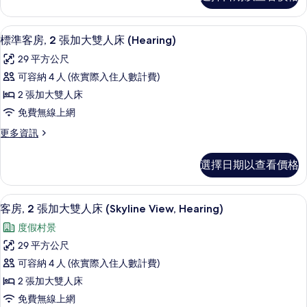
準
特
客
大
房,
客房內保險箱、書桌、熨斗/熨衣板、免
顯
4
1
雙
標準客房, 2 張加大雙人床 (Hearing)
示
張
人
29 平方公尺
特
標
床
大
可容納 4 人 (依實際入住人數計費)
準
雙
和
2 張加大雙人床
人
客
1
床
免費無線上網
房,
和
張
更
更多資訊
1
2
沙
多
張
張
標
沙
發
選擇日期以查看價格
準
加
發
床
客
床
大
房,
(Hearing)
(Hearing)
客房內保險箱、書桌、熨斗/熨衣板、免
顯
7
2
雙
客房, 2 張加大雙人床 (Skyline View, Hearing)
的
的
示
張
詳
人
度假村景
所
加
情
客
床
大
29 平方公尺
有
房,
雙
(Hearing)
可容納 4 人 (依實際入住人數計費)
相
人
2
的
床
2 張加大雙人床
片
張
(Hearing)
所
免費無線上網
的
加