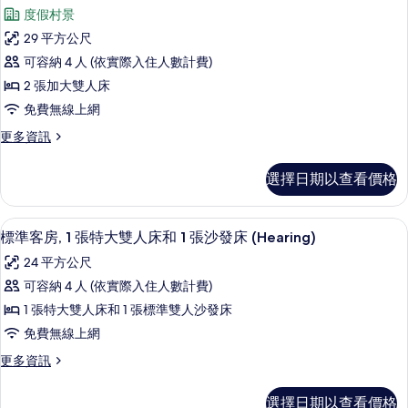
示
張
人
度假村景
加
客
床
大
29 平方公尺
房,
雙
(Mobility)
可容納 4 人 (依實際入住人數計費)
人
2
的
床
2 張加大雙人床
張
(Mobility)
所
免費無線上網
的
加
有
詳
更
更多資訊
大
情
相
多
雙
客
片
選擇日期以查看價格
房,
人
2
床
張
客房內保險箱、書桌、熨斗/熨衣板、免
顯
4
加
(Skyline
標準客房, 1 張特大雙人床和 1 張沙發床 (Hearing)
示
大
View,
24 平方公尺
雙
標
Mobility)
人
可容納 4 人 (依實際入住人數計費)
準
的
床
1 張特大雙人床和 1 張標準雙人沙發床
(Skyline
客
所
View,
免費無線上網
房,
有
Mobility)
更
更多資訊
的
1
相
多
詳
張
標
片
情
選擇日期以查看價格