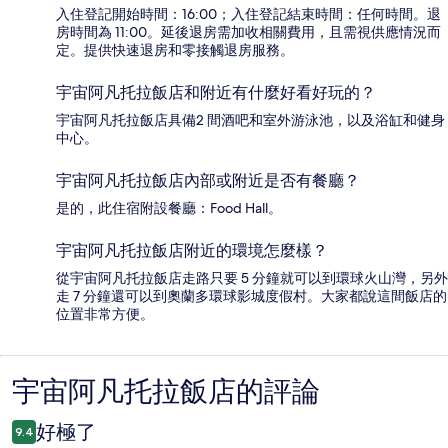
入住登記開始時間：16:00；入住登記結束時間：任何時間。退
房時間為 11:00。延後退房需加收相關費用，且需視供應情況而
定。提供快速退房和零接觸退房服務。
宇宙阿凡托拉飯店和附近有什麼好看好玩的？
宇宙阿凡托拉飯店具備2 間酒吧和室外游泳池，以及浴缸和健身
中心。
宇宙阿凡托拉飯店內部或附近是否有餐廳？
是的，此住宿附設餐廳：Food Hall。
宇宙阿凡托拉飯店附近的環境怎麼樣？
從宇宙阿凡托拉飯店走路只要 5 分鐘就可以到環球火山灣，另外
走 7 分鐘還可以到奧蘭多環球影城度假村。大家都說這間飯店的
位置非常方便。
宇宙阿凡托拉飯店的評論
評
論
好極了
9.4