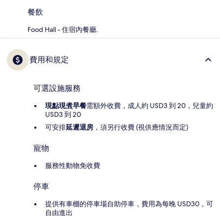
餐飲
Food Hall - 住宿內餐廳.
費用和規定
可選設施服務
現點現煮早餐
需額外收費，成人約 USD3 到 20，兒童約
USD3 到 20
可安排
延遲退房
，須另行收費 (視供應情況而定)
寵物
服務性動物免收費
停車
提供有車棚的停車場自助停車，費用為每晚 USD30，可
自由進出