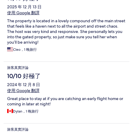
2025 年 12 月 13 日
使用 Google 翻譯
The property is located in a lovely compound off the main street
that feels like a haven next to all the airport and street chaos.
The host was very kind and responsive. She personally lets you
into the gated property, so just make sure you tell her when
you’ll be arriving!
Cleo，1 晚旅行
旅客真實評論
10/10 好極了
2024 年 12 月 8 日
使用 Google 翻譯
Great place to stay at if you are catching an early flight home or
coming in later at night!
Dylan，1 晚旅行
旅客真實評論