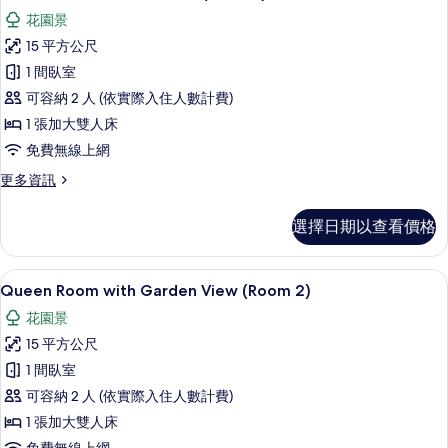
示
花園景
Queen
15 平方公尺
Room
1 間臥室
with
可容納 2 人 (依實際入住人數計費)
Terrace
(Room
1 張加大雙人床
1)
免費無線上網
的
更
更多資訊
所
多
Queen
有
選擇日期以查看價格
Room
相
with
Terrace
片
Queen Room with Garden Vi
顯
28
(Room
Queen Room with Garden View (Room 2)
示
1)
花園景
的
Queen
詳
15 平方公尺
Room
情
1 間臥室
with
可容納 2 人 (依實際入住人數計費)
Garden
View
1 張加大雙人床
(Room