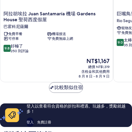
阿
巨
阿拉胡埃拉 Juan Santamaría 機場 Gardens
巨嘴鳥
拉
嘴
House 聖荷西度假屋
Rio Seg
胡
鳥
巴霍科尼薩爾
寵物友
埃
青
免費無
拉
免費早餐
機場接送
年
可停車
免費無線上網
Juan
旅
9.0
太棒
9.0
Santamaría
舍
分，
35 
9.8
好極了
9.8
機
Rio
滿
分，
250 則評論
場
Segund
分
滿
現
NT$1,167
Gardens
10
分
在
House
分，
10
總價 NT$1,319
價
聖
太
含稅金和其他費用
分，
格
荷
8 月 8 日 - 8 月 9 日
棒
好
為
西
了，
極
NT$1,167
度
比較類似住宿
35
了，
假
則
250
屋
評
則
巴
論
評
登入以查看符合資格的折扣和禮遇。玩越多，獎勵就越
霍
論
多！
科
尼
登入
免費註冊
薩
爾