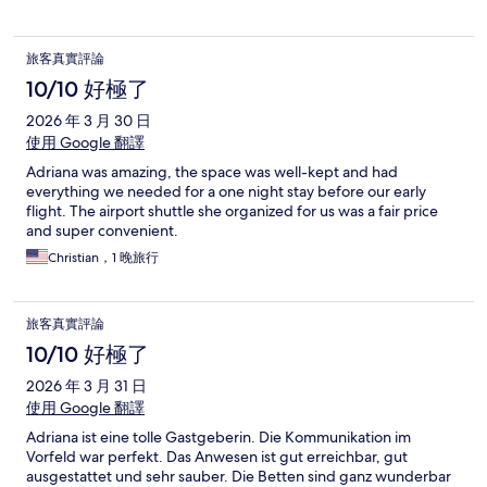
旅客真實評論
10/10 好極了
2026 年 3 月 30 日
使用 Google 翻譯
Adriana was amazing, the space was well-kept and had
everything we needed for a one night stay before our early
flight. The airport shuttle she organized for us was a fair price
and super convenient.
Christian，1 晚旅行
旅客真實評論
10/10 好極了
2026 年 3 月 31 日
使用 Google 翻譯
Adriana ist eine tolle Gastgeberin. Die Kommunikation im
Vorfeld war perfekt. Das Anwesen ist gut erreichbar, gut
ausgestattet und sehr sauber. Die Betten sind ganz wunderbar