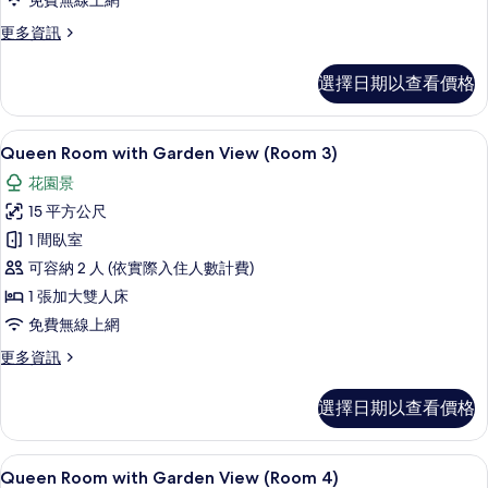
免費無線上網
2)
更
更多資訊
的
多
Queen
所
選擇日期以查看價格
Room
有
with
Garden
相
Queen Room with Garden Vi
顯
32
View
Queen Room with Garden View (Room 3)
片
示
(Room
花園景
2)
Queen
的
15 平方公尺
Room
詳
1 間臥室
with
情
可容納 2 人 (依實際入住人數計費)
Garden
View
1 張加大雙人床
(Room
免費無線上網
3)
更
更多資訊
的
多
Queen
所
選擇日期以查看價格
Room
有
with
Garden
相
Queen Room with Garden Vi
顯
36
View
Queen Room with Garden View (Room 4)
片