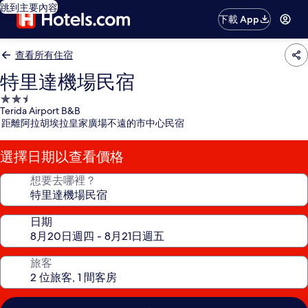
跳到主要內容
下載 App
查看所有住宿
特里達機場民宿
2.5
Terida Airport B&B
星
距離阿拉胡埃拉皇家廣場不遠的市中心民宿
級
住
選擇日期以查看價格
宿
想要去哪裡？
日期
旅客