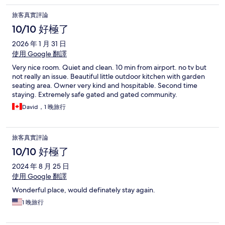
旅客真實評論
10/10 好極了
2026 年 1 月 31 日
使用 Google 翻譯
Very nice room. Quiet and clean. 10 min from airport. no tv but
not really an issue. Beautiful little outdoor kitchen with garden
seating area. Owner very kind and hospitable. Second time
staying. Extremely safe gated and gated community.
David，1 晚旅行
旅客真實評論
10/10 好極了
2024 年 8 月 25 日
使用 Google 翻譯
Wonderful place, would definately stay again.
1 晚旅行