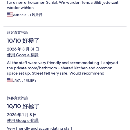
für einen erholsamen Schlaf. Wir würden Terida B&B jederzeit
wieder wählen.
Gabriele，1 晚旅行
旅客真實評論
10/10 好極了
2026 年 3 月 31 日
使用 Google 翻譯
All the staff were very friendly and accommodating. I enjoyed
the private room/bathroom + shared kitchen and common
space set up. Street felt very safe. Would recommend!
JAYA，1 晚旅行
旅客真實評論
10/10 好極了
2026 年 1 月 8 日
使用 Google 翻譯
Very friendly and accomidating staff