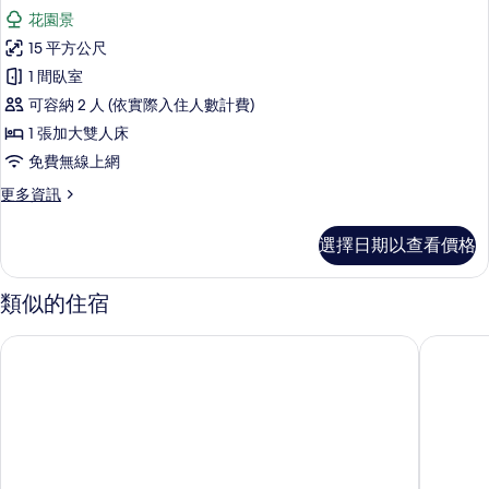
示
(Room
花園景
3)
Queen
的
15 平方公尺
Room
詳
1 間臥室
with
情
可容納 2 人 (依實際入住人數計費)
Garden
View
1 張加大雙人床
(Room
免費無線上網
4)
更
更多資訊
的
多
Queen
所
選擇日期以查看價格
Room
有
with
Garden
相
類似的住宿
View
片
(Room
阿拉胡埃拉 Juan Santamaría 機場 Gardens House 聖荷西度假
巨嘴鳥青
4)
的
詳
情