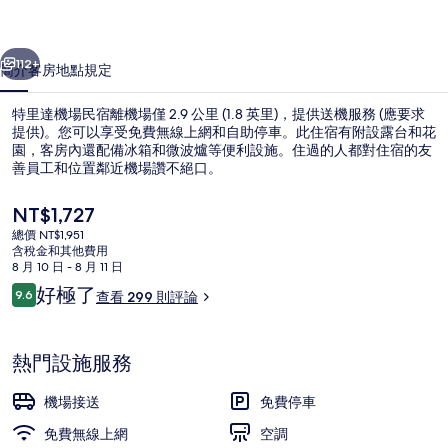
宿
一個
下一個
的
112+
簡介
客房
地點
規定
相
特里達機場民宿離機場僅 2.9 公里 (1.8 英里)，提供送機服務 (應要求
片
提供)。您可以享受免費無線上網和自助停車。此住宿有附設露台和花
園，客房內還配備冰箱和微波爐等便利設施。住過的人都對住宿的友
集
善員工和位置鄰近機場讚不絕口。
目
NT$1,727
前
總價 NT$1,951
的
含稅金和其他費用
價
8 月 10 日 - 8 月 11 日
Queen Room with Garden View (Room
格
評
好極了
9.6
查看 299 則評論
是
9.6 分，滿分 10 分，
論
NT$1,727
熱門設施服務
機場接送
免費停車
免費無線上網
空調