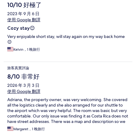
10/10 好極了
2023 年 9 月 6 日
使用 Google 翻譯
Cozy stay😊
Very enjoyable short stay, will stay again on my way back home
😊
Kelvin，1 晚旅行
旅客真實評論
8/10 非常好
2026 年 3 月 3 日
使用 Google 翻譯
Adriana, the property owner, was very welcoming. She covered
all the logistics clearly and she also arranged for our shuttle to
the airport which was very helpful. The room was basic but very
comfortable. Our only issue was finding it as Costa Rica does not
have street addresses. There was a map and description so we
got close but needed help. Our taxi driver was able to phone
Margaret，1 晚旅行
Adriana for assistsnce.