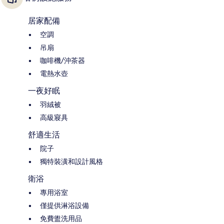
居家配備
空調
吊扇
咖啡機/沖茶器
電熱水壺
一夜好眠
羽絨被
高級寢具
舒適生活
院子
獨特裝潢和設計風格
衛浴
專用浴室
僅提供淋浴設備
免費盥洗用品