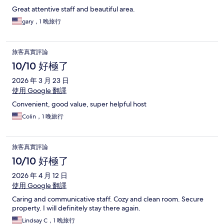
Great attentive staff and beautiful area.
gary，1 晚旅行
旅客真實評論
10/10 好極了
2026 年 3 月 23 日
使用 Google 翻譯
Convenient, good value, super helpful host
Colin，1 晚旅行
旅客真實評論
10/10 好極了
2026 年 4 月 12 日
使用 Google 翻譯
Caring and communicative staff. Cozy and clean room. Secure
property. I will definitely stay there again.
Lindsay C，1 晚旅行