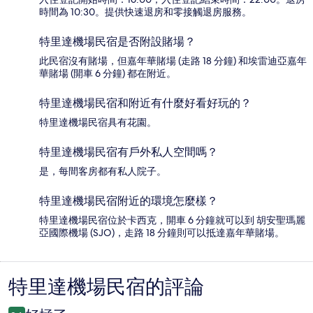
時間為 10:30。提供快速退房和零接觸退房服務。
特里達機場民宿是否附設賭場？
此民宿沒有賭場，但嘉年華賭場 (走路 18 分鐘) 和埃雷迪亞嘉年
華賭場 (開車 6 分鐘) 都在附近。
特里達機場民宿和附近有什麼好看好玩的？
特里達機場民宿具有花園。
特里達機場民宿有戶外私人空間嗎？
是，每間客房都有私人院子。
特里達機場民宿附近的環境怎麼樣？
特里達機場民宿位於卡西克，開車 6 分鐘就可以到 胡安聖瑪麗
亞國際機場 (SJO)，走路 18 分鐘則可以抵達嘉年華賭場。
特里達機場民宿的評論
評
論