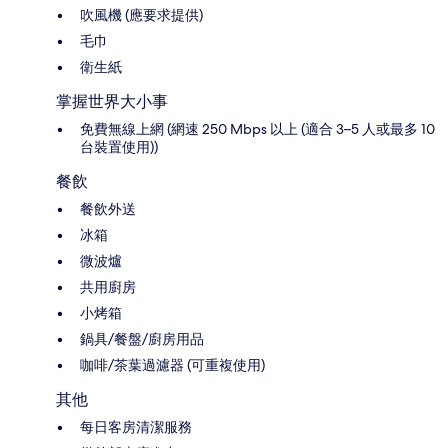
吹風機 (應要求提供)
毛巾
衛生紙
掌握世界大小事
免費無線上網 (網速 250 Mbps 以上 (適合 3–5 人或最多 10
台裝置使用))
餐飲
餐飲外送
冰箱
微波爐
共用廚房
小烤箱
鍋具/餐盤/廚房用品
咖啡/茶葉過濾器 (可重複使用)
其他
每日客房清潔服務