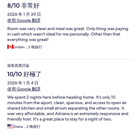
8/10 非常好
2026 年 1 月 29 日
使用 Google 翻譯
Room was very clean and meal was great. Only thing was paying
in cash which wasn’t ideal for me personally. Other than that
everything was great!
Linden，2 晚旅行
旅客真實評論
10/10 好極了
2026 年 1 月 4 日
使用 Google 翻譯
We spent 2 nights here before heading home. It's only 10
minutes from the aiport, clean, spacious, and access to open air
shared kitchen and small atrium separating the other rooms. It
was very affordable, and Adriana is an extremely responsive and
friendly host. It's a great place to stay for a night of two,
especially if you're trip is winding down and you don't want to
Diana，2 晚旅行
spend $200 or more at one of airport hotels nearby.