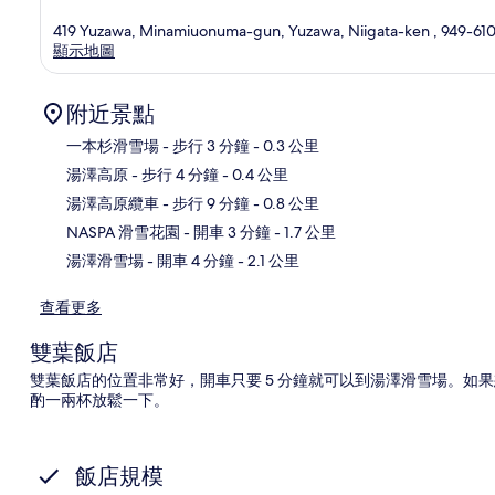
419 Yuzawa, Minamiuonuma-gun, Yuzawa, Niigata-ken , 949-610
顯示地圖
附近景點
一本杉滑雪場
- 步行 3 分鐘
- 0.3 公里
湯澤高原
- 步行 4 分鐘
- 0.4 公里
地
湯澤高原纜車
- 步行 9 分鐘
- 0.8 公里
NASPA 滑雪花園
- 開車 3 分鐘
- 1.7 公里
湯澤滑雪場
- 開車 4 分鐘
- 2.1 公里
查看更多
雙葉飯店
雙葉飯店的位置非常好，開車只要 5 分鐘就可以到湯澤滑雪場。如
酌一兩杯放鬆一下。
飯店規模