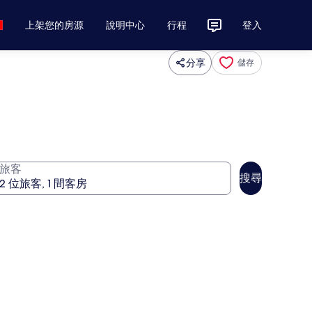
上架您的房源
說明中心
行程
登入
分享
儲存
旅客
搜尋