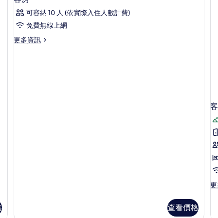
示
Style)
St
可容納 10 人 (依實際入住人數計費)
的
Pr
客
詳
O
免費無線上網
房
情
ai
更
更多資訊
ba
的
多
的
所
客
詳
房
情
有
的
相
詳
情
片
客房
更
更
多
客
格
查看價格
房