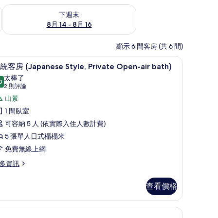
查看下週末 (8月 14 - 8月 16) 的供應情況
下週末
8月 14 - 8月 16
顯示 6 間客房 (共 6 間)
、免費無線上網
傳統客房 (Japanese Style, Private Open-a
顯
6
統客房 (Japanese Style, Private Open-air bath)
示
太棒了
0
9.0 分，滿分 10 分
傳
(2
2 則評論
則
統
山景
評
客
1 間臥室
論)
房
可容納 5 人 (依實際入住人數計費)
Japanese
5 張單人日式榻榻米
yle,
免費無線上網
rivate
多資訊
pen-
r
查看價格
ath)
的
apanese
所