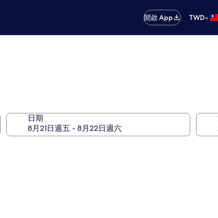
•
開啟 App
TWD
日期