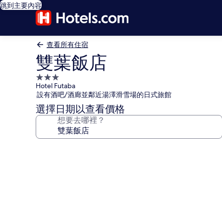
跳到主要內容
查看所有住宿
雙葉飯店
3.0
Hotel Futaba
星
設有酒吧/酒廊並鄰近湯澤滑雪場的日式旅館
級
選擇日期以查看價格
住
想要去哪裡？
宿
雙
葉
飯
店
的