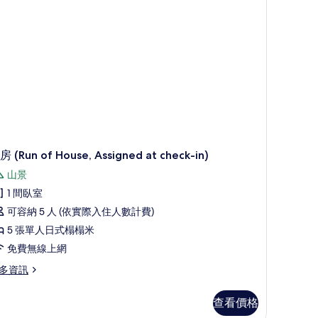
yle,
有
ivate
相
pen-
r
片
th)
 (Run of House, Assigned at check-in)
山景
1 間臥室
可容納 5 人 (依實際入住人數計費)
5 張單人日式榻榻米
免費無線上網
多資訊
查看價格