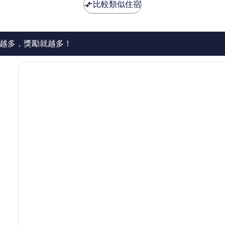
為
為
比較類似住宿
極
NT$2,332
NT$5,115
了，
11
則
評
越多，獎勵就越多！
論