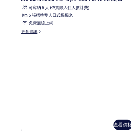
示
可容納 5 人 (依實際入住人數計費)
Standard
5 張標準雙人日式榻榻米
Japanese-
免費無線上網
style
Room
更
更多資訊
多
16
Standard
To
Japanese-
20
style
Room
Sq
16
M
To
的
20
Sq
所
M
有
的
相
詳
情
片
查看價