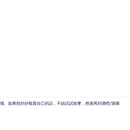
酒廊
雪場。如果想好好犒賞自己的話，不妨試試按摩，然後再到酒吧/酒廊
酒廊