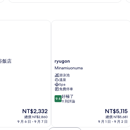
(R
of
Ho
As
at
飯店
ryugon
ch
in)
的
詳
情
ryugon
谷飯店
ryugon
Minamiuonuma
Minamiuonuma
游泳池
溫泉
Spa
免費停車
9.4
好極了
9.4
分，
11 則評論
滿
現
現
NT$2,332
NT$5,115
分
在
在
10
總價 NT$2,860
總價 NT$5,681
價
價
9 月 6 日 - 9 月 7 日
9 月 1 日 - 9 月 2 日
分，
格
格
好