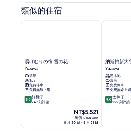
類似的住宿
湯けむりの宿 雪の花
納斯帕新大谷
湯
納
湯けむりの宿 雪の花
納斯帕新大
け
斯
Yuzawa
Yuzawa
む
帕
溫泉
游泳池
り
新
Spa
溫泉
の
大
免費停車
免費停車
宿
谷
免費無線上網
免費無線上網
雪
飯
9.6
9.0
好極了
太棒了
の
店
9.6
9.0
分，
分，
249 則評論
299 則評論
花
Yuzawa
滿
滿
Yuzawa
現
NT$5,521
分
分
在
10
10
總價 NT$6,085
價
8 月 30 日 - 8 月 31 日
分，
分，
格
好
太