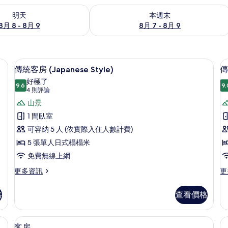
8 - 8月 9) 的供應情況
查看本週末 (8月 7 - 8月 9) 的供應情況
明天
本週末
8月 8 - 8月 9
8月 7 - 8月 9
傳統客房 (Japanese Style) | 書桌
顯
5
傳統客房 (Japanese Style)
傳
示
好極了
9.6
9.
9.6 分，滿分 10 分
傳
(4
4 則評論
則
統
山景
評
客
1 間臥室
論)
房
可容納 5 人 (依實際入住人數計費)
(Japanese
(
5 張單人日式榻榻米
Style)
St
免費無線上網
P
的
更
更
更多資訊
更
O
所
多
多
傳
ai
傳
有
格
查看價格
統
統
b
相
客
客
房
房
片
室外 Spa 池
顯
1
(Japanese
(J
客房