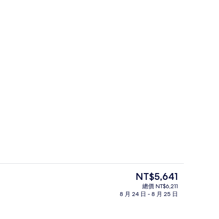
傳統客房 (Japanese Style) | 起居區 
目
NT$5,641
前
總價 NT$6,211
的
8 月 24 日 - 8 月 25 日
酒廊
價
格
是