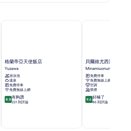
un
use,
signed
格蘭帝亞天使飯店
貝爾維尤西浦飯店
eck-
格
貝
格蘭帝亞天使飯店
貝爾維尤西浦飯店
蘭
爾
Yuzawa
Minamiuonuma
帝
維
游泳池
免費停車
亞
尤
溫泉
免費無線上網
天
西
免費停車
空調
使
浦
免費無線上網
禁煙
飯
飯
8.8
9.6
有夠讚
好極了
店
店
8.8
9.6
分，
分，
221 則評論
86 則評論
Yuzawa
Minamiuonuma
滿
滿
分
分
10
10
8 
分，
分，
有
好