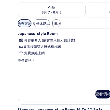
查看今晚 (8月 7 - 8月 8) 的供應情況
查看明天 (8月 
今晚
8月 7 - 8月 8
可
所有客房
3 張床以上
1 張床
用
住宿內部
顯
的
1
Japanese-style Room
示
客
可容納 8 人 (依實際入住人數計費)
房
Japanese-
8 張標準雙人日式榻榻米
篩
style
免費無線上網
選
Room
條
的
更
更多資訊
件
多
所
Japanese-
有
style
Room
相
的
片
詳
情
查看價
住宿內部
顯
1
Standard Japanese-style Room 16 To 20 Sq M