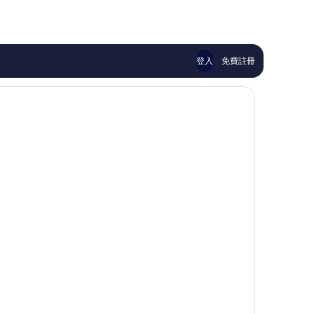
夠
極
讚，
了，
221
86
則
則
評
評
登入
免費註冊
論
論