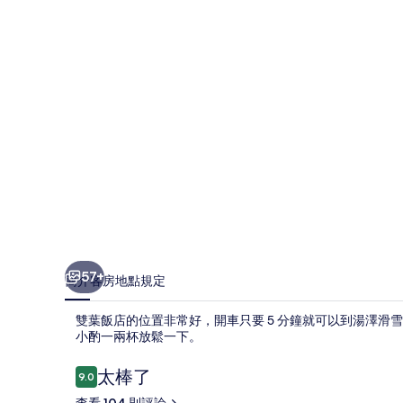
相
片
集
57+
簡介
客房
地點
規定
雙葉飯店的位置非常好，開車只要 5 分鐘就可以到湯澤滑
小酌一兩杯放鬆一下。
評
太棒了
9.0
9.0 分，滿分 10 分，
論
查看 104 則評論