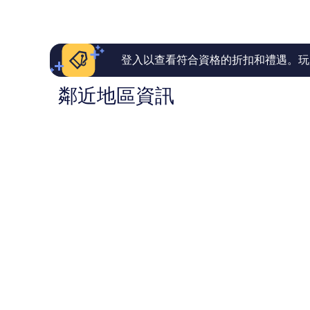
為
極
棒
NT$5,521
了，
了，
249
299
則
則
評
評
登入以查看符合資格的折扣和禮遇。玩
論
論
鄰近地區資訊