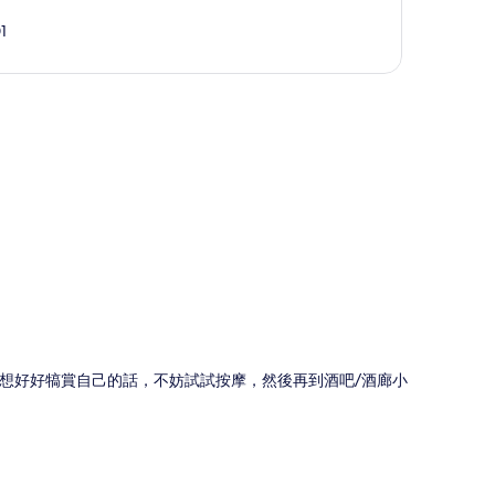
1
圖
果想好好犒賞自己的話，不妨試試按摩，然後再到酒吧/酒廊小