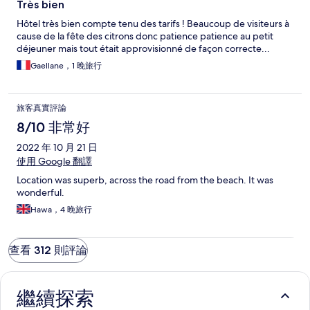
Très bien
Hôtel très bien compte tenu des tarifs ! Beaucoup de visiteurs à
cause de la fête des citrons donc patience patience au petit
déjeuner mais tout était approvisionné de façon correcte...
Gaellane，1 晚旅行
旅客真實評論
8/10 非常好
2022 年 10 月 21 日
使用 Google 翻譯
Location was superb, across the road from the beach. It was
wonderful.
Hawa，4 晚旅行
查看 312 則評論
繼續探索