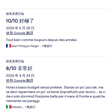
旅客真實評論
10/10 好極了
2026 年 5 月 28 日
使用 Google 翻譯
Tout bien comme toujours depuis des années
Jean Philippe Fiégel，1 晚旅行
旅客真實評論
8/10 非常好
2026 年 4 月 24 日
使用 Google 翻譯
Hotel a basso budget senza pretese. Stanze un po’ piccole, ma
se devi risparmiare un po’ va bene (soprattutto per lavoro… se ci
devi solo dormire) Posizione bella per il mare di fronte e qualche
ristorante nei paraggi.
Roberto，1 晚旅行