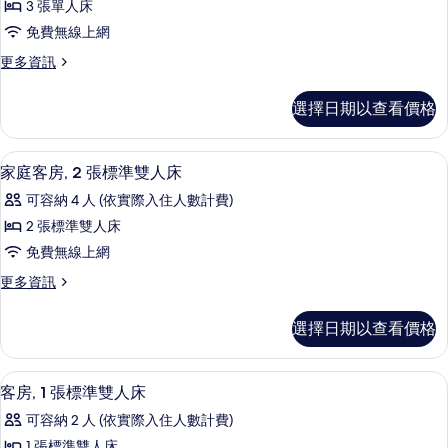
床,
雙
3 張單人床
人
人
海
免費無線上網
床,
房,
景
海
更
更多資訊
3
景
多
的
的
張
三
所
選擇日期以查看價格
詳
人
單
情
有
房,
人
3
相
家庭客房, 2 張標準雙人床 | 書桌、
顯
3
張
床
家庭客房, 2 張標準雙人床
片
示
單
的
可容納 4 人 (依實際入住人數計費)
人
家
所
床
2 張標準雙人床
庭
的
有
免費無線上網
詳
客
相
情
更
更多資訊
房,
多
片
2
家
選擇日期以查看價格
庭
張
客
標
房,
客房, 1 張標準雙人床 | 書桌、隔音、
顯
3
2
準
客房, 1 張標準雙人床
示
張
雙
可容納 2 人 (依實際入住人數計費)
標
客
人
準
1 張標準雙人床