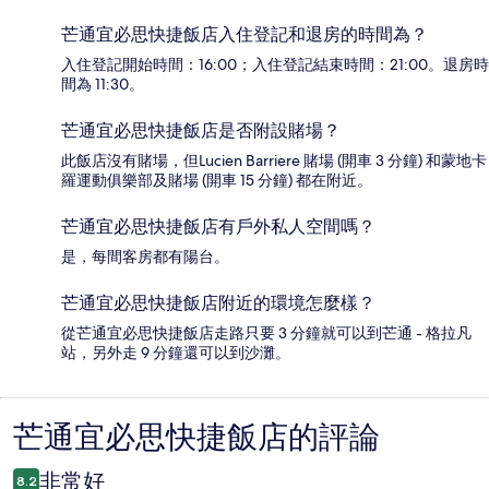
芒通宜必思快捷飯店入住登記和退房的時間為？
入住登記開始時間：16:00；入住登記結束時間：21:00。退房時
間為 11:30。
芒通宜必思快捷飯店是否附設賭場？
此飯店沒有賭場，但Lucien Barriere 賭場 (開車 3 分鐘) 和蒙地卡
羅運動俱樂部及賭場 (開車 15 分鐘) 都在附近。
芒通宜必思快捷飯店有戶外私人空間嗎？
是，每間客房都有陽台。
芒通宜必思快捷飯店附近的環境怎麼樣？
從芒通宜必思快捷飯店走路只要 3 分鐘就可以到芒通 - 格拉凡
站，另外走 9 分鐘還可以到沙灘。
芒通宜必思快捷飯店的評論
評
論
非常好
8.2