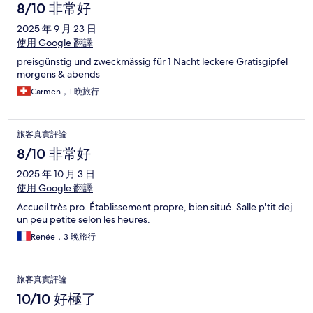
8/10 非常好
2025 年 9 月 23 日
使用 Google 翻譯
preisgünstig und zweckmässig für 1 Nacht leckere Gratisgipfel
morgens & abends
Carmen，1 晚旅行
旅客真實評論
8/10 非常好
2025 年 10 月 3 日
使用 Google 翻譯
Accueil très pro. Établissement propre, bien situé. Salle p'tit dej
un peu petite selon les heures.
Renée，3 晚旅行
旅客真實評論
10/10 好極了