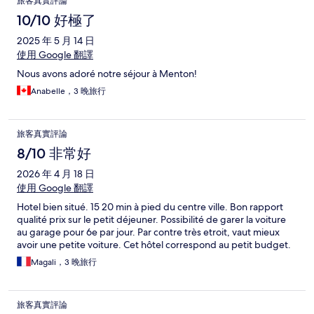
旅客真實評論
10/10 好極了
2025 年 5 月 14 日
使用 Google 翻譯
Nous avons adoré notre séjour à Menton!
Anabelle，3 晚旅行
旅客真實評論
8/10 非常好
2026 年 4 月 18 日
使用 Google 翻譯
Hotel bien situé. 15 20 min à pied du centre ville. Bon rapport
qualité prix sur le petit déjeuner. Possibilité de garer la voiture
au garage pour 6e par jour. Par contre très etroit, vaut mieux
avoir une petite voiture. Cet hôtel correspond au petit budget.
Magali，3 晚旅行
旅客真實評論