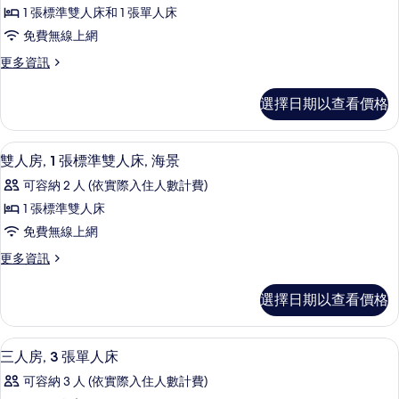
多
的
相
1 張標準雙人床和 1 張單人床
詳
張
片
免費無線上網
情
床,
更
更多資訊
海
多
景
三
選擇日期以查看價格
人
的
房,
所
多
雙人房, 1 張標準雙人床, 海景 | 書
顯
6
張
雙人房, 1 張標準雙人床, 海景
有
示
床,
相
可容納 2 人 (依實際入住人數計費)
海
雙
景
片
1 張標準雙人床
人
的
免費無線上網
詳
房,
情
更
更多資訊
1
多
張
雙
選擇日期以查看價格
人
標
房,
準
1
三人房, 3 張單人床 | 書桌、隔音、免
顯
3
張
雙
三人房, 3 張單人床
示
標
人
可容納 3 人 (依實際入住人數計費)
準
三