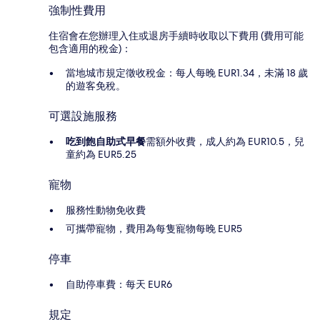
強制性費用
住宿會在您辦理入住或退房手續時收取以下費用 (費用可能
包含適用的稅金)：
當地城市規定徵收稅金：每人每晚 EUR1.34，未滿 18 歲
的遊客免稅。
可選設施服務
吃到飽自助式早餐
需額外收費，成人約為 EUR10.5，兒
童約為 EUR5.25
寵物
服務性動物免收費
可攜帶寵物，費用為每隻寵物每晚 EUR5
停車
自助停車費：每天 EUR6
規定