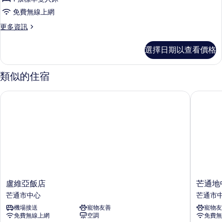
房,
雙
床
免費無線上網
人
1
的
床
更
更多資訊
張
的
多
所
詳
標
客
有
選擇日期以查看價格
情
房,
準
相
1
雙
張
類似的住宿
片
標
人
準
床
盧維亞飯店
芒通地中
雙
的
人
床
所
的
有
詳
情
相
片
盧
芒
盧維亞飯店
芒通地
維
通
芒通市中心
芒通市
亞
地
機場接送
寵物友善
寵物友
飯
中
免費無線上網
空調
免費無
店
海