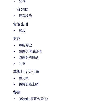
空調
一夜好眠
隔音設施
舒適生活
陽台
衛浴
專用浴室
僅提供淋浴設備
環保盥洗用品
毛巾
掌握世界大小事
辦公桌
免費無線上網
餐飲
微波爐 (應要求提供)