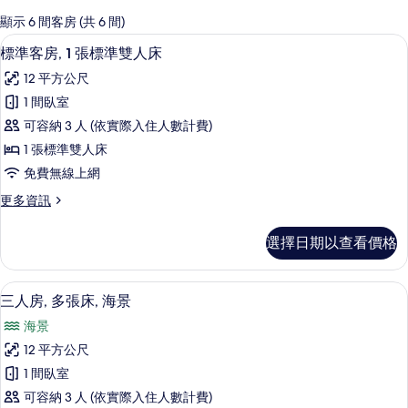
的
顯示 6 間客房 (共 6 間)
客
書桌、隔音、免費無線上網
顯
10
標準客房, 1 張標準雙人床
房
示
篩
12 平方公尺
標
選
1 間臥室
準
條
可容納 3 人 (依實際入住人數計費)
客
件
1 張標準雙人床
房,
免費無線上網
1
更
更多資訊
張
多
標
標
選擇日期以查看價格
準
準
客
雙
房,
三人房, 多張床, 海景 | 書桌、隔音、
顯
13
1
人
三人房, 多張床, 海景
示
張
床
海景
標
三
的
準
12 平方公尺
人
雙
所
1 間臥室
人
房,
有
床
可容納 3 人 (依實際入住人數計費)