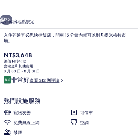
捷
一個
下一個
飯
72+
簡介
客房
地點
規定
店
入住芒通宜必思快捷飯店，開車 15 分鐘內就可以到凡提米格拉市
的
場。
相
目
NT$3,648
片
前
總價 NT$4,112
的
含稅金和其他費用
集
價
8 月 30 日 - 8 月 31 日
格
評
非常好
8.2
查看 312 則評論
是
8.2 分，滿分 10 分，
論
三人房, 多張床, 海景 | 書桌、隔音、
NT$3,648
熱門設施服務
寵物友善
可停車
免費無線上網
空調
禁煙