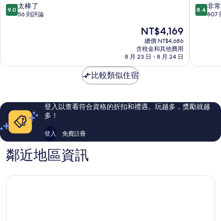
芒
貝
9.0
8.4
太棒了
非常
9.0
8.4
通
斯
分，
分，
56 則評論
807
市
特
滿
滿
現
NT$4,169
中
韋
分
分
在
心
斯
10
10
總價 NT$4,686
價
含稅金和其他費用
特
分，
分，
格
8 月 23 日 - 8 月 24 日
飯
太
非
為
店
棒
常
NT$4,169
比較類似住宿
芒
了，
好，
通
56
807
市
則
則
中
評
評
登入以查看符合資格的折扣和禮遇。玩越多，獎勵就越
心
論
論
多！
登入
免費註冊
鄰近地區資訊