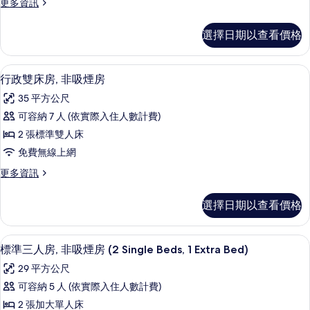
更
更多資訊
房,
多
非
豪
選擇日期以查看價格
華
吸
雙
煙
床
客房內保險箱、書桌、遮光布/窗簾、
顯
8
房,
行政雙床房, 非吸煙房
房
示
非
的
35 平方公尺
吸
行
煙
所
可容納 7 人 (依實際入住人數計費)
政
房
有
2 張標準雙人床
的
雙
詳
相
免費無線上網
床
情
片
更
更多資訊
房,
多
非
行
選擇日期以查看價格
政
吸
雙
煙
床
標準三人房, 非吸煙房 (2 Single Beds
顯
8
房,
標準三人房, 非吸煙房 (2 Single Beds, 1 Extra Bed)
房
示
非
的
29 平方公尺
吸
標
煙
所
可容納 5 人 (依實際入住人數計費)
準
房
有
2 張加大單人床
的