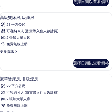
選擇日期以查看價格
級
吸
雙
煙
床
客房內保險箱、書桌、遮光布/窗簾、
顯
8
房,
高級雙床房, 吸煙房
房
示
非
的
23 平方公尺
吸
高
煙
所
可容納 4 人 (依實際入住人數計費)
級
房
有
2 張加大單人床
的
雙
詳
相
免費無線上網
床
情
片
更
更多資訊
房,
多
吸
高
選擇日期以查看價格
級
煙
雙
房
床
客房內保險箱、書桌、遮光布/窗簾、
顯
7
房,
豪華雙床房, 非吸煙房
的
示
吸
所
29 平方公尺
煙
豪
房
有
可容納 4 人 (依實際入住人數計費)
華
的
相
2 張加大單人床
詳
雙
情
片
免費無線上網
床