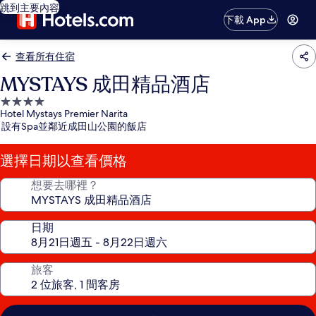
跳到主要內容
下載 App
查看所有住宿
MYSTAYS 成田精品酒店
4.0
Hotel Mystays Premier Narita
星
設有Spa並鄰近成田山公園的飯店
級
住
選擇日期以查看價格
宿
想要去哪裡？
日期
旅客