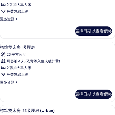
準
(Queen)
有
2 張加大單人床
的
雙
相
詳
免費無線上網
床
情
片
更
更多資訊
房,
多
非
標
選擇日期以查看價格
準
吸
雙
煙
床
客房內保險箱、書桌、遮光布/窗簾、
顯
9
房,
標準雙床房, 吸煙房
房
示
非
的
23 平方公尺
吸
標
煙
所
可容納 4 人 (依實際入住人數計費)
準
房
有
2 張加大單人床
的
雙
詳
相
免費無線上網
床
情
片
更
更多資訊
房,
多
吸
標
選擇日期以查看價格
準
煙
雙
房
床
標準雙床房, 非吸煙房 (Urban) |
顯
10
房,
標準雙床房, 非吸煙房 (Urban)
的
示
吸