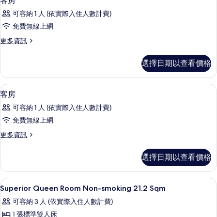
客房
房
示
非
的
可容納 1 人 (依實際入住人數計費)
吸
客
煙
所
免費無線上網
房
房
有
更
更多資訊
的
的
多
詳
相
所
客
情
選擇日期以查看價格
片
房
有
的
相
詳
客房內保險箱、書桌、遮光布/窗簾、
顯
1
情
客房
片
示
可容納 1 人 (依實際入住人數計費)
客
免費無線上網
房
更
更多資訊
的
多
所
客
選擇日期以查看價格
房
有
的
相
詳
客房內保險箱、書桌、遮光布/窗簾、
顯
1
情
Superior Queen Room Non-smoking 21.2 Sqm
片
示
可容納 3 人 (依實際入住人數計費)
Superior
1 張標準雙人床