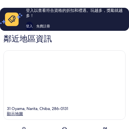
則
則
評
評
登入以查看符合資格的折扣和禮遇。玩越多，獎勵就越
論
論
多！
登入
免費註冊
鄰近地區資訊
31 Oyama, Narita, Chiba, 286-0131
顯示地圖