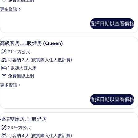
片
免費無線上網
人
更
更多資訊
房,
多
非
高
選擇日期以查看價格
級
吸
雙
煙
人
客房內保險箱、書桌、遮光布/窗簾、
顯
8
房,
高級客房, 非吸煙房 (Queen)
房
示
非
的
21 平方公尺
吸
高
煙
所
可容納 3 人 (依實際入住人數計費)
級
房
有
1 張加大雙人床
的
客
詳
相
免費無線上網
房,
情
片
更
更多資訊
非
多
吸
高
選擇日期以查看價格
級
煙
客
房
房,
客房內保險箱、書桌、遮光布/窗簾、
顯
9
非
標準雙床房, 非吸煙房
(Queen)
示
吸
的
23 平方公尺
煙
標
所
房
可容納 4 人 (依實際入住人數計費)