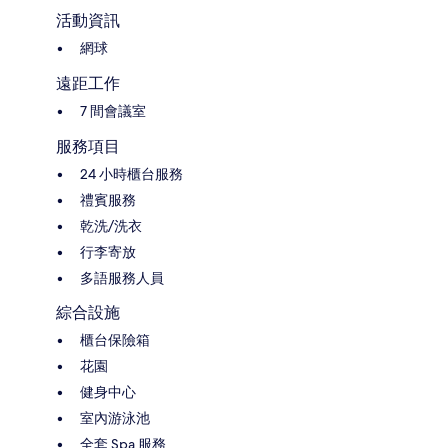
活動資訊
網球
遠距工作
7 間會議室
服務項目
24 小時櫃台服務
禮賓服務
乾洗/洗衣
行李寄放
多語服務人員
綜合設施
櫃台保險箱
花園
健身中心
室內游泳池
全套 Spa 服務