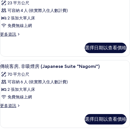
所
23 平方公尺
煙
標
房
有
可容納 4 人 (依實際入住人數計費)
準
的
相
2 張加大單人床
詳
雙
情
片
免費無線上網
床
更
更多資訊
房,
多
非
標
選擇日期以查看價格
準
吸
雙
煙
床
傳統客房, 非吸煙房 (Japanese Suit
顯
11
房,
傳統客房, 非吸煙房 (Japanese Suite "Nagomi")
房
示
非
(Urban)
70 平方公尺
吸
傳
的
煙
可容納 6 人 (依實際入住人數計費)
統
房
所
2 張加大單人床
(Urban)
客
有
的
免費無線上網
房,
詳
相
更
更多資訊
情
非
多
片
吸
傳
選擇日期以查看價格
統
煙
客