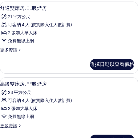
房
房,
舒適雙床房, 非吸煙房 | 客房內保險
顯
9
非
舒適雙床房, 非吸煙房
(Japanese
示
吸
Suite
21 平方公尺
煙
舒
"Nagomi")
房
可容納 4 人 (依實際入住人數計費)
適
(Japanese
的
2 張加大單人床
Suite
雙
所
"Nagomi")
免費無線上網
床
有
的
更
更多資訊
詳
房,
相
多
情
非
舒
片
選擇日期以查看價格
適
吸
雙
煙
床
客房內保險箱、書桌、遮光布/窗簾、
顯
8
房,
高級雙床房, 非吸煙房
房
示
非
的
23 平方公尺
吸
高
煙
所
可容納 4 人 (依實際入住人數計費)
級
房
有
2 張加大單人床
的
雙
詳
相
免費無線上網
床
情
片
更
更多資訊
房,
多
非
高