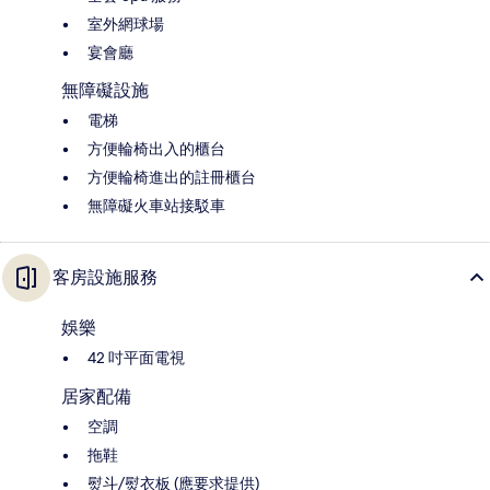
室外網球場
宴會廳
無障礙設施
電梯
方便輪椅出入的櫃台
方便輪椅進出的註冊櫃台
無障礙火車站接駁車
客房設施服務
娛樂
42 吋平面電視
居家配備
空調
拖鞋
熨斗/熨衣板 (應要求提供)