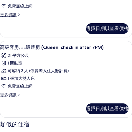
Queen
免費無線上網
Room
Non-
更
更多資訊
多
smoking
Superior
21.2
選擇日期以查看價格
Queen
Sqm
Room
Non-
的
客房內保險箱、書桌、遮光布/窗簾、
顯
8
smoking
高級客房, 非吸煙房 (Queen, check in after 7PM)
所
示
21.2
21 平方公尺
有
Sqm
高
的
1 間臥室
相
級
詳
可容納 3 人 (依實際入住人數計費)
片
情
客
1 張加大雙人床
房,
免費無線上網
非
更
更多資訊
吸
多
煙
高
選擇日期以查看價格
級
房
客
(Queen,
房,
類似的住宿
非
check
吸