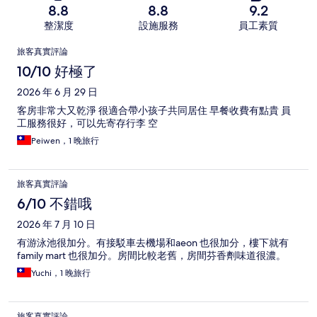
8.8
8.8
9.2
整潔度
設施服務
員工素質
評
旅客真實評論
論
10/10 好極了
2026 年 6 月 29 日
客房非常大又乾淨 很適合帶小孩子共同居住 早餐收費有點貴 員
工服務很好，可以先寄存行李 空
Peiwen，1 晚旅行
旅客真實評論
6/10 不錯哦
2026 年 7 月 10 日
有游泳池很加分。有接駁車去機場和aeon 也很加分，樓下就有
family mart 也很加分。房間比較老舊，房間芬香劑味道很濃。
Yuchi，1 晚旅行
旅客真實評論