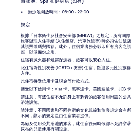
游泳池、Spa 和健身房 (如有)
游泳池開放時間：08:00 - 22:00
規定
根據「日本衛生及社會安全部 (MHLW)」之規定，所有國際
旅客辦理入住手續 (入住飯店、汽車旅館等) 時必須告知飯店
其護照號碼與國籍。此外，住宿業者務必影印所有房客之護
照，以做備份之用。
住宿有滅火器和煙霧探測器，旅客可以安心入住。
此住宿為性別友善 (LGBTQ+ 友善) 住宿，歡迎多元性別族群
入住。
此住宿接受信用卡及現金等付款方式。
接受以下信用卡：Visa 卡、萬事達卡、美國運通卡、JCB 卡
請注意，有些住宿不允許身上有刺青的旅客使用附設的公共
浴池設施。
請注意，不同國家和不同住宿的文化規範和旅客規定會有所
不同，顯示的規定是由住宿業者提供。
為顧及使用公共浴池的旅客，此住宿任何時候都不允許穿著
尿布的兒童使用有關設施。