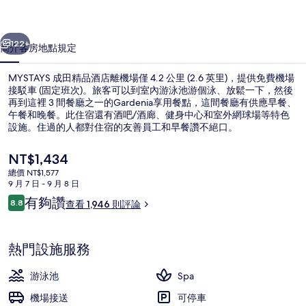
店
一個
下一個
的
122+
簡介
客房
地點
規定
相
MYSTAYS 成田精品酒店離機場僅 4.2 公里 (2.6 英里)，提供免費機場
片
接駁車 (固定班次)。旅客可以到室內游泳池游個泳、放鬆一下，然後
集
再到這裡 3 間餐廳之一的Gardenia享用餐點，這間餐廳有供應早餐、
午餐和晚餐。此住宿還有酒吧/酒廊、健身中心和室外網球場等特色
設施。住過的人都對住宿的友善員工和早餐讚不絕口。
目
NT$1,434
前
總價 NT$1,577
的
9 月 7 日 - 9 月 8 日
外觀
價
評
有夠讚
8.8
查看 1,946 則評論
格
8.8 分，滿分 10 分，
論
是
NT$1,434
熱門設施服務
游泳池
Spa
機場接送
可停車