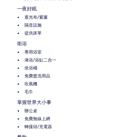
一夜好眠
遮光布/窗簾
隔音設施
提供床單
衛浴
專用浴室
淋浴/浴缸二合一
坐浴桶
免費盥洗用品
吹風機
毛巾
掌握世界大小事
辦公桌
免費無線上網
轉接頭/充電器