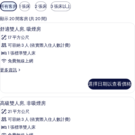
可
所有客房
1 張床
2 張床
3 張床以上
用
的
顯示 20 間客房 (共 20 間)
客
客房內保險箱、書桌、遮光布/窗簾、
顯
8
舒適雙人房, 吸煙房
房
示
篩
17 平方公尺
舒
選
可容納 3 人 (依實際入住人數計費)
適
條
1 張標準雙人床
雙
件
免費無線上網
人
更
更多資訊
房,
多
吸
舒
選擇日期以查看價格
適
煙
雙
房
人
客房內保險箱、書桌、遮光布/窗簾、
顯
10
房,
高級雙人房, 非吸煙房
的
示
吸
所
21 平方公尺
煙
高
房
有
可容納 3 人 (依實際入住人數計費)
級
的
相
1 張標準雙人床
詳
雙
情