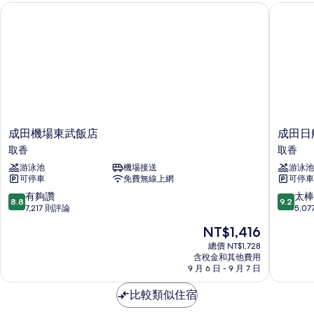
in
成田機場東武飯店
成田日航
煙
after
房
7PM)
(Queen,
check
的
in
所
after
7PM)
有
的
相
詳
片
情
成
成
成田機場東武飯店
成田日
田
田
取香
取香
機
日
游泳池
機場接送
游泳池
場
航
可停車
免費無線上網
可停車
東
飯
武
店
8.8
9.2
有夠讚
太棒
8.8
9.2
飯
取
分，
分，
7,217 則評論
5,0
店
香
滿
滿
現
NT$1,416
取
分
分
在
香
10
10
總價 NT$1,728
價
含稅金和其他費用
分，
分，
格
9 月 6 日 - 9 月 7 日
有
太
為
夠
棒
NT$1,416
比較類似住宿
讚，
了，
7,217
5,077