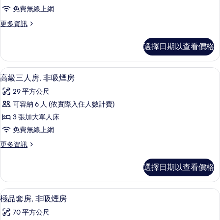
三
詳
相
免費無線上網
人
情
片
更
更多資訊
房,
多
非
標
選擇日期以查看價格
準
吸
三
煙
人
高級三人房, 非吸煙房 | 客房內保險
顯
7
房,
高級三人房, 非吸煙房
房
示
非
(2
29 平方公尺
吸
高
Single
煙
可容納 6 人 (依實際入住人數計費)
級
房
Beds,
3 張加大單人床
(2
三
1
Single
免費無線上網
人
Extra
Beds,
更
更多資訊
1
Bed)
房,
多
Extra
的
非
高
Bed)
選擇日期以查看價格
級
所
的
吸
三
詳
有
煙
人
情
極品套房, 非吸煙房 | 客房內保險箱、
顯
8
房,
相
極品套房, 非吸煙房
房
示
非
片
的
70 平方公尺
吸
極