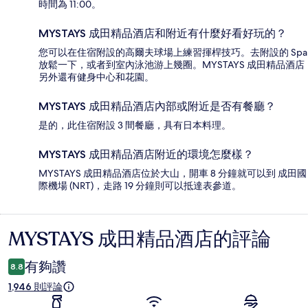
時間為 11:00。
MYSTAYS 成田精品酒店和附近有什麼好看好玩的？
您可以在住宿附設的高爾夫球場上練習揮桿技巧。去附設的 Spa
放鬆一下，或者到室內泳池游上幾圈。MYSTAYS 成田精品酒店
另外還有健身中心和花園。
MYSTAYS 成田精品酒店內部或附近是否有餐廳？
是的，此住宿附設 3 間餐廳，具有日本料理。
MYSTAYS 成田精品酒店附近的環境怎麼樣？
MYSTAYS 成田精品酒店位於大山，開車 8 分鐘就可以到 成田國
際機場 (NRT)，走路 19 分鐘則可以抵達表參道。
MYSTAYS 成田精品酒店的評論
評
論
有夠讚
8.8
1,946 則評論