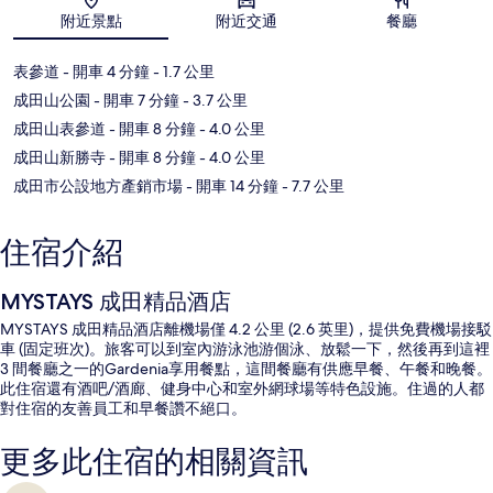
地圖
附近景點
附近交通
餐廳
表參道
- 開車 4 分鐘
- 1.7 公里
成田山公園
- 開車 7 分鐘
- 3.7 公里
成田山表參道
- 開車 8 分鐘
- 4.0 公里
成田山新勝寺
- 開車 8 分鐘
- 4.0 公里
成田市公設地方產銷市場
- 開車 14 分鐘
- 7.7 公里
住宿介紹
MYSTAYS 成田精品酒店
MYSTAYS 成田精品酒店離機場僅 4.2 公里 (2.6 英里)，提供免費機場接駁
車 (固定班次)。旅客可以到室內游泳池游個泳、放鬆一下，然後再到這裡
3 間餐廳之一的Gardenia享用餐點，這間餐廳有供應早餐、午餐和晚餐。
此住宿還有酒吧/酒廊、健身中心和室外網球場等特色設施。住過的人都
對住宿的友善員工和早餐讚不絕口。
更多此住宿的相關資訊