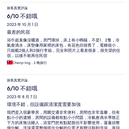
couldn't figure out the second part..again Because it was dark
旅客真實評論
inside. We took the elevator to our room (2nd floor) couldn't get
inside. Thank God someone was passing by and i asked him for
6/10 不錯哦
help. He said to go back downstairs for anther combination lock
2023 年 10 月 1 日
for the room key. Ok did they got that.. again because it was
dark inside. Got to our room. It was smelly, rug and so called
最差的民宿
couch was filly looking. No way i was going to sit on that and to
浴巾超臭像沒曬過，房門壞掉，床上有小螞蟻，不是1、2隻，冷
stay there. It was smelly and my mom felt dizzy. We called to ask
氣會滴水，床墊像用家裡的床包，有花色但很舊了，電梯很小，
for another room. Someone came within 5minutes and told us
只能載2個人和2個行李箱，完全和照片上看差很多，很失望的住
they didn't have another room and kicked us out. He was
宿，以後不敢再住民宿
standing there to make sure we were leaving. We asked for
refund. He said ok. We left. It was about 11pm. We were in the
Chenyi ling，2 晚旅行
street looking for another hotel. Thank God some one helped
us. Refer us to Midtown Richardson BOAI hotel. It was$10 more
per night than this place. Now. Hotel.com said they failed to
旅客真實評論
reach THEM or language. NO REFUND BOTTOM LINE.
6/10 不錯哦
2023 年 8 月 7 日
環境不錯，但設備跟清潔度需要加強
我們是入宿豪華房，周圍交通非常便利，房間也非常溫馨，但有
點小小的遺憾，房間的設備都有點小小問題，冷氣會滴水導致正
下方的床無法睡人，浴室門把有點鬆脫但不影響使用，蓮蓬頭整
個分解，洗澡還需整個抓住分解的位置才有辦法順利洗澡，床頭