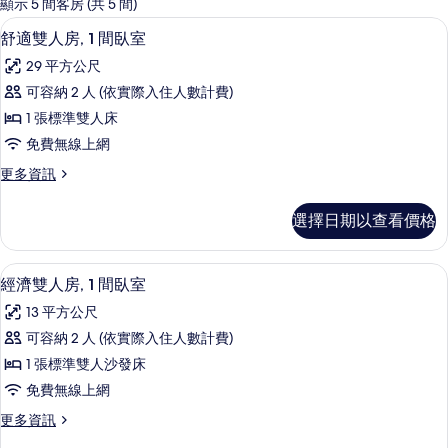
的
顯示 5 間客房 (共 5 間)
客
舒適雙人房, 1 間臥室 | 1 間臥室、
顯
11
舒適雙人房, 1 間臥室
房
示
篩
29 平方公尺
舒
選
可容納 2 人 (依實際入住人數計費)
適
條
1 張標準雙人床
雙
件
免費無線上網
人
更
更多資訊
房,
多
1
舒
選擇日期以查看價格
適
間
雙
臥
人
1 間臥室、折疊床/加床、免費無線上
顯
9
房,
室
經濟雙人房, 1 間臥室
示
1
的
13 平方公尺
間
經
所
臥
可容納 2 人 (依實際入住人數計費)
濟
室
有
1 張標準雙人沙發床
的
雙
相
詳
免費無線上網
人
情
片
更
更多資訊
房,
多