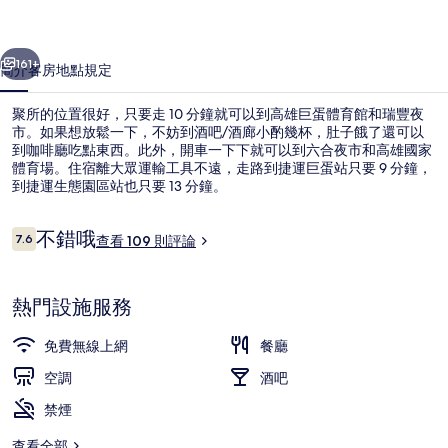
一個
下一個
161+
簡介
客房
地點
規定
聚所的位置很好，只要走 10 分鐘就可以到高雄巨蛋體育館和瑞豐夜
市。如果想放鬆一下，不妨到酒吧/酒廊小酌幾杯，肚子餓了還可以
到咖啡廳吃點東西。此外，開車一下下就可以到六合夜市和高雄國家
體育場。住宿離大眾運輸工具不遠，走路到捷運巨蛋站只要 9 分鐘，
到捷運生態園區站也只要 13 分鐘。
評
不錯哦
7.6
查看 109 則評論
7.6 分，滿分 10 分，
論
兒童主題客房
熱門設施服務
免費無線上網
餐廳
空調
酒吧
禁煙
查看全部