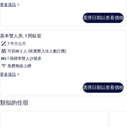
房,
更
更多資訊
1
多
間
家
選擇日期以查看價格
庭
臥
套
室
房,
基本雙人房, 1 間臥室 | 1 間臥室、
顯
10
1
的
基本雙人房, 1 間臥室
示
間
所
7 平方公尺
臥
基
有
室
可容納 2 人 (依實際入住人數計費)
本
的
相
1 張標準雙人沙發床
詳
雙
片
情
免費無線上網
人
更
更多資訊
房,
多
1
基
選擇日期以查看價格
本
間
雙
臥
人
類似的住宿
房,
室
1
的
Traveler Station R15 旅人小棧
世奇商旅
間
所
臥
室