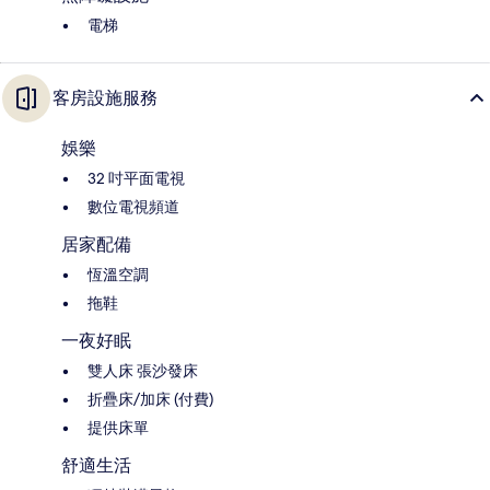
電梯
客房設施服務
娛樂
32 吋平面電視
數位電視頻道
居家配備
恆溫空調
拖鞋
一夜好眠
雙人床 張沙發床
折疊床/加床 (付費)
提供床單
舒適生活