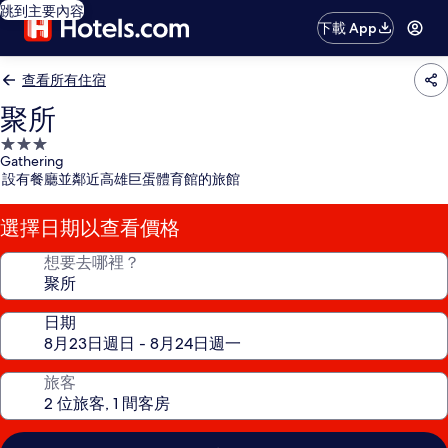
跳到主要內容
下載 App
查看所有住宿
聚所
3.0
Gathering
星
設有餐廳並鄰近高雄巨蛋體育館的旅館
級
住
選擇日期以查看價格
宿
想要去哪裡？
日期
旅客