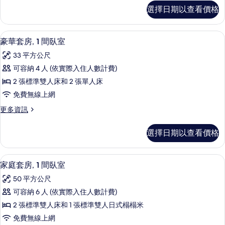
1
經
選擇日期以查看價格
濟
間
雙
臥
人
豪華套房, 1 間臥室 | 1 間臥室、折
顯
3
房,
室
豪華套房, 1 間臥室
示
1
的
33 平方公尺
間
豪
所
臥
可容納 4 人 (依實際入住人數計費)
華
室
有
2 張標準雙人床和 2 張單人床
的
套
相
詳
免費無線上網
房,
情
片
更
更多資訊
1
多
間
豪
選擇日期以查看價格
華
臥
套
室
房,
兒童主題客房
顯
1
1
的
家庭套房, 1 間臥室
示
間
所
50 平方公尺
臥
家
有
室
可容納 6 人 (依實際入住人數計費)
庭
的
相
2 張標準雙人床和 1 張標準雙人日式榻榻米
詳
套
片
情
免費無線上網