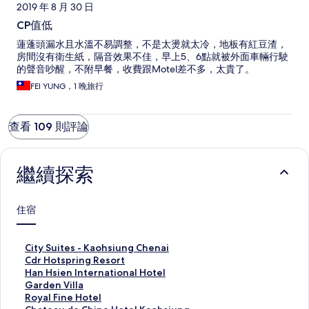
2019 年 8 月 30 日
CP值低
蓮蓬頭漏水且水溫不易調整，不是太燙就太冷，地板有紅豆渣，
房間沒有衛生紙，隔音效果不佳，早上5、6點就被外面車輛行駛
的聲音吵醒，不附早餐，收費跟Motel差不多，太貴了。
FEl YUNG，1 晚旅行
查看 109 則評論
繼續探索
住宿
C
City Suites - Kaohsiung Chenai
i
C
Cdr Hotspring Resort
t
d
H
Han Hsien International Hotel
y
r
a
G
Garden Villa
S
H
n
a
R
Royal Fine Hotel