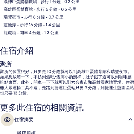
漢神巨蛋購物廣場
- 步行 1 分鐘
- 0.2 公里
高雄巨蛋體育館
- 步行 6 分鐘
- 0.5 公里
瑞豐夜市
- 步行 8 分鐘
- 0.7 公里
蓮池潭
- 步行 16 分鐘
- 1.4 公里
龍虎塔
- 開車 4 分鐘
- 1.3 公里
住宿介紹
聚所
聚所的位置很好，只要走 10 分鐘就可以到高雄巨蛋體育館和瑞豐夜市。
如果想放鬆一下，不妨到酒吧/酒廊小酌幾杯，肚子餓了還可以到咖啡廳
吃點東西。此外，開車一下下就可以到六合夜市和高雄國家體育場。住宿
離大眾運輸工具不遠，走路到捷運巨蛋站只要 9 分鐘，到捷運生態園區站
也只要 13 分鐘。
更多此住宿的相關資訊
住宿摘要
飯店規模