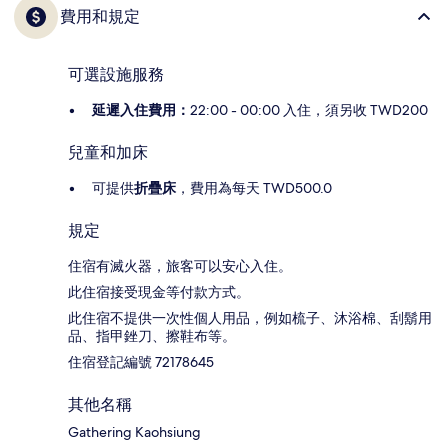
費用和規定
可選設施服務
延遲入住費用：
22:00 - 00:00 入住，須另收 TWD200
兒童和加床
可提供
折疊床
，費用為每天 TWD500.0
規定
住宿有滅火器，旅客可以安心入住。
此住宿接受現金等付款方式。
此住宿不提供一次性個人用品，例如梳子、沐浴棉、刮鬍用
品、指甲銼刀、擦鞋布等。
住宿登記編號 72178645
其他名稱
Gathering Kaohsiung