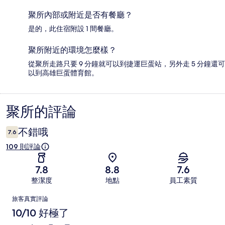
聚所內部或附近是否有餐廳？
是的，此住宿附設 1 間餐廳。
聚所附近的環境怎麼樣？
從聚所走路只要 9 分鐘就可以到捷運巨蛋站，另外走 5 分鐘還可
以到高雄巨蛋體育館。
聚所的評論
評
論
不錯哦
7.6
109 則評論
7.8
8.8
7.6
整潔度
地點
員工素質
評
旅客真實評論
論
10/10 好極了