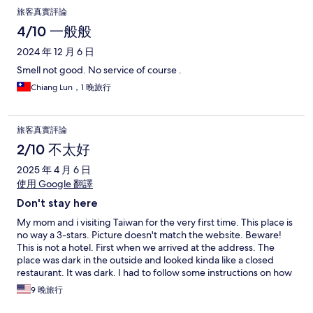
旅客真實評論
4/10 一般般
2024 年 12 月 6 日
Smell not good. No service of course .
Chiang Lun，1 晚旅行
旅客真實評論
2/10 不太好
2025 年 4 月 6 日
使用 Google 翻譯
Don't stay here
My mom and i visiting Taiwan for the very first time. This place is
no way a 3-stars. Picture doesn't match the website. Beware!
This is not a hotel. First when we arrived at the address. The
place was dark in the outside and looked kinda like a closed
restaurant. It was dark. I had to follow some instructions on how
to open the door at 4pm. The place was dark inside hard to see.
9 晚旅行
Felt like i was in a James bond movie that i had to break some
code to get in. Figure out the first code for inside. Then just