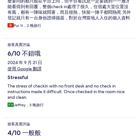
麼要問的都只能在平台上問，但平台看訊息一定要跳到一一層才
能看得到有回覆，整個check in處理了很久，住宿處大堂位置沒
有風，都有一陣味就悶著，而且很熱，快留一陣子都悶熱死 另外
登記就只有一台身份證掃描器，對於台灣當地人入住的個人資料
保障會覺得不太安全（不是當地人不熟那種掃描器會不會怎樣，
Pui Yi，2 晚旅行
就看起來覺得不太可靠） 房間的間隔設計和樓層的設計都很古
怪，床就只有表面看是整潔，床單只是打開一點就已經發現有幾
條體毛，面且床很軟，空調只有開或者關，能調風力但不能調溫
旅客真實評論
度，而溫度就16度～不是冷死就是熱死 最痛苦是那個花灑，力很
夠，簡直太多了，而且水柱很細小，水出來是霧化一樣，打在身
6/10 不錯哦
上就一個痛字，而且冷熱水完全沒得調節，跟空調一樣，不是冷
2024 年 9 月 21 日
死就是燙死，而且花灑頭是會傳熱，完全不安全 唯一好的要距離
漢神巨蛋和六合夜市很近 總結來說是個地獄
使用 Google 翻譯
Stressful
The stress of checkin with no front desk and no check in
instructions made it difficult. Once checked in the room nice
and clean.
Jeffrey，3 晚旅行
旅客真實評論
4/10 一般般