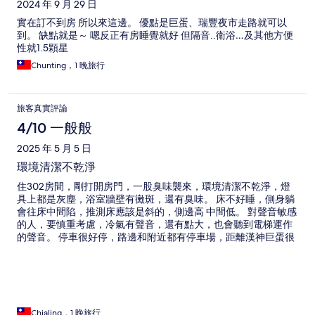
2024 年 9 月 29 日
實在訂不到房 所以來這邊。 優點是巨蛋、瑞豐夜市走路就可以
到。 缺點就是～ 嗯反正有房睡覺就好 但隔音..衛浴…及其他方便
性就1.5顆星
Chunting，1 晚旅行
旅客真實評論
4/10 一般般
2025 年 5 月 5 日
環境清潔不乾淨
住302房間，剛打開房門，一股臭味襲來，環境清潔不乾淨，燈
具上都是灰塵，浴室牆壁有黴斑，還有臭味。 床不好睡，側身躺
會往床中間陷，推測床應該是斜的，側邊高 中間低。 對聲音敏感
的人，要慎重考慮，冷氣有聲音，還有點大，也會聽到電梯運作
的聲音。 停車很好停，路邊和附近都有停車場，距離漢神巨蛋很
近，房價便宜。 會選擇這裡，只因為要參加路跑，凌晨三點就退
房了。
Chialing，1 晚旅行