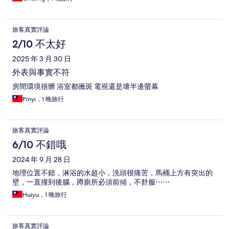
旅客真實評論
2/10 不太好
2025 年 3 月 30 日
外表與事實不符
房間環境很髒 浴室都黴斑 電視還是壞半邊螢幕
Pinyi，1 晚旅行
旅客真實評論
6/10 不錯哦
2024 年 9 月 28 日
地理位置不錯，淋浴的水超小，洗頭很痛苦，馬桶上方有突出的
壁，一直撞到後腦，蹲廁所必須前傾，不舒服⋯⋯
Huiyu，1 晚旅行
旅客真實評論