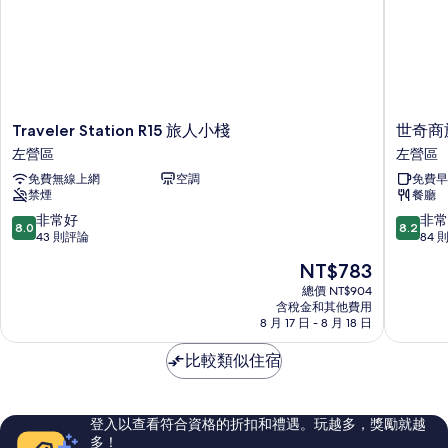
有
的
相
詳
情
片
Traveler
世
Traveler Station R15 旅人小棧
世奇商
Station
奇
左營區
左營區
R15
商
免費無線上網
空調
免費早
旅
旅
禁煙
餐廳
人
左
小
營
8.0
8.2
非常好
非常
8.0
8.2
棧
區
分，
分，
43 則評論
84 
左
滿
滿
現
NT$783
營
分
分
在
區
10
10
總價 NT$904
價
含稅金和其他費用
分，
分，
格
8 月 17 日 - 8 月 18 日
非
非
為
常
常
NT$783
比較類似住宿
好，
好，
43
84
則
則
評
評
登入以查看符合資格的折扣和禮遇。玩越多，獎勵就越
論
論
多！