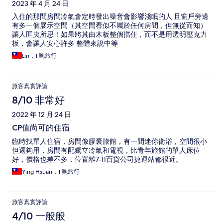
2023 年 4 月 24 日
入住的那間房間冷氣會定時發出噪音會影響淺眠的人 且窗戶旁邊
有多一個展示空間（其空間看似不屬於任何房間，但無從而知）
讓人匪夷所思！如果將其由木板整個擋住，而不是用透明壓克力
板，會讓人安心許多 整體來說中等
Lin，1 晚旅行
旅客真實評論
8/10 非常好
2022 年 12 月 24 日
CP值尚可的住宿
臨時找單人住宿，房間像膠囊旅館，有一間迷你衛浴，空間很小
但還夠用，房間有配獨立冷氣和電視，比青年旅館的單人床位
好，價格也差不多，位置離7-11百貨公司捷運站都很近。
Ying Hsuan，1 晚旅行
旅客真實評論
4/10 一般般