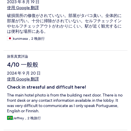
2023 年 8 月 19 日
使用 Google 翻譯
破損箇所の修復がされていない。部屋がタバコ臭い。全体的に
部屋が汚い。十分に掃除がされていない。セルフチェックイン
やセルフチェックアウトがわかりにくい。駅が近く観光するに
は便利な場所にある。
kunimasa，2 晚旅行
旅客真實評論
4/10 一般般
2024 年 9 月 20 日
使用 Google 翻譯
Check in stressful and difficult here!
The main hotel photo is from the building next door. There is no
front desk or any contact information available.in the lobby. It
was very difficult to communicate as I only speak Portuguese,
English or Finnish.
Jeffrey，2 晚旅行