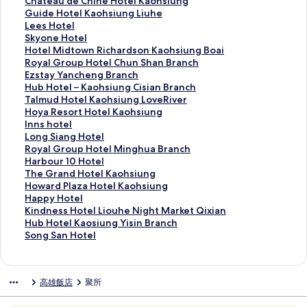
u
o
H
r
o
C
Chateau de Chine Hotel Kaohsiung
i
t
s
d
y
h
G
Guide Hotel Kaohsiung Liuhe
t
s
i
e
a
a
u
L
Lees Hotel
e
p
e
n
l
t
i
e
S
Skyone Hotel
s
r
n
V
F
e
d
e
k
H
Hotel Midtown Richardson Kaohsiung Boai
-
i
I
i
i
a
e
s
y
o
R
Royal Group Hotel Chun Shan Branch
K
n
n
l
n
u
H
H
o
t
o
E
Ezstay Yancheng Branch
a
g
t
l
e
d
o
o
n
e
y
z
H
Hub Hotel – Kaohsiung Cisian Branch
o
R
e
a
H
e
t
t
e
l
a
s
u
T
Talmud Hotel Kaohsiung LoveRiver
h
e
r
的
o
C
e
e
H
M
l
t
b
a
H
Hoya Resort Hotel Kaohsiung
s
s
n
連
t
h
l
l
o
i
G
a
H
l
o
I
Inns hotel
i
o
a
結
e
i
K
的
t
d
r
y
o
m
y
n
L
Long Siang Hotel
u
r
t
l
n
a
連
e
t
o
Y
t
u
a
n
o
R
Royal Group Hotel Minghua Branch
n
t
i
的
e
o
結
l
o
u
a
e
d
R
s
n
o
H
Harbour 10 Hotel
g
的
o
連
H
h
的
w
p
n
l
H
e
h
g
y
a
T
The Grand Hotel Kaohsiung
C
連
n
結
o
s
連
n
H
c
–
o
s
o
S
a
r
h
H
Howard Plaza Hotel Kaohsiung
h
結
a
t
i
結
R
o
h
K
t
o
t
i
l
b
e
o
H
Happy Hotel
e
l
e
u
i
t
e
a
e
r
e
a
G
o
G
w
a
K
Kindness Hotel Liouhe Night Market Qixian
n
H
l
n
c
e
n
o
l
t
l
n
r
u
r
a
p
i
H
Hub Hotel Kaosiung Yisin Branch
a
o
K
g
h
l
g
h
K
H
的
g
o
r
a
r
p
n
u
S
Song San Hotel
i
t
a
L
a
C
B
s
a
o
連
H
u
1
n
d
y
d
b
o
的
e
o
i
r
h
r
i
o
t
結
o
p
0
d
P
H
n
H
n
連
l
h
u
d
u
a
u
h
e
t
H
H
H
l
o
e
o
g
高雄飯店
聚所
結
的
s
h
s
n
n
n
s
l
e
o
o
o
a
t
s
t
S
連
i
e
o
S
c
g
i
K
l
t
t
t
z
e
s
e
a