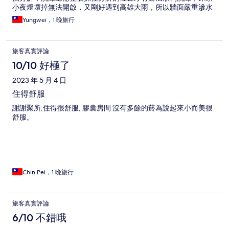
小夜燈壞掉無法開啟，又剛好遇到高雄大雨，所以牆面嚴重滲水
導致樓中樓的單人床頭部分嚴重積水，2個雙人床的部分蠻多螞蟻
Yungwei，1 晚旅行
的，睡覺的時候覺得渾身發癢，消毒度需要加強！希望能改善一
些小問題 會讓客人更加舒適！
旅客真實評論
10/10 好極了
2023 年 5 月 4 日
住得舒服
謝謝聚所,住得很舒服, 膠囊房間 沒有多餘的菸為說起來小而美很
舒服。
Chin Pei，1 晚旅行
旅客真實評論
6/10 不錯哦