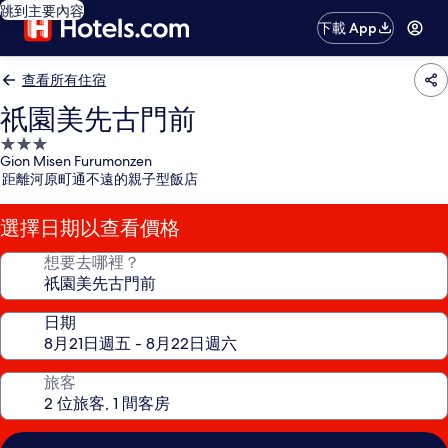
跳到主要內容
下載 App
查看所有住宿
祇園美先古門前
3.0
Gion Misen Furumonzen
星
距離河原町通不遠的親子型飯店
級
住
選擇日期以查看價格
宿
想要去哪裡？
日期
旅客