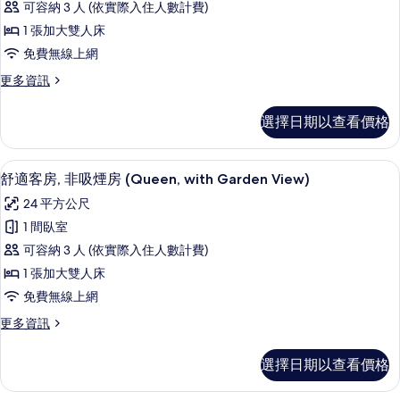
片
可容納 3 人 (依實際入住人數計費)
詳
客
情
1 張加大雙人床
房,
免費無線上網
非
更
更多資訊
吸
多
煙
豪
選擇日期以查看價格
華
房
客
(Deluxe
房,
舒適客房, 非吸煙房 (Queen, with G
顯
10
非
Queen)
舒適客房, 非吸煙房 (Queen, with Garden View)
示
吸
的
24 平方公尺
煙
舒
所
房
1 間臥室
適
(Deluxe
有
可容納 3 人 (依實際入住人數計費)
Queen)
客
相
的
1 張加大雙人床
房,
詳
片
免費無線上網
情
非
更
更多資訊
吸
多
煙
舒
選擇日期以查看價格
適
房
客