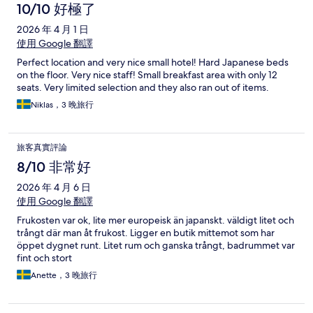
10/10 好極了
2026 年 4 月 1 日
使用 Google 翻譯
Perfect location and very nice small hotel! Hard Japanese beds
on the floor. Very nice staff! Small breakfast area with only 12
seats. Very limited selection and they also ran out of items.
Niklas，3 晚旅行
旅客真實評論
8/10 非常好
2026 年 4 月 6 日
使用 Google 翻譯
Frukosten var ok, lite mer europeisk än japanskt. väldigt litet och
trångt där man åt frukost. Ligger en butik mittemot som har
öppet dygnet runt. Litet rum och ganska trångt, badrummet var
fint och stort
Anette，3 晚旅行