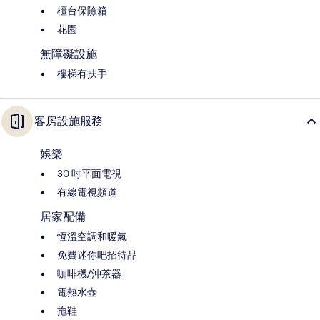
櫃台保險箱
花園
無障礙設施
樓梯有扶手
客房設施服務
娛樂
30 吋平面電視
有線電視頻道
居家配備
恆溫空調和暖氣
免費迷你吧招待品
咖啡機/沖茶器
電熱水壺
拖鞋