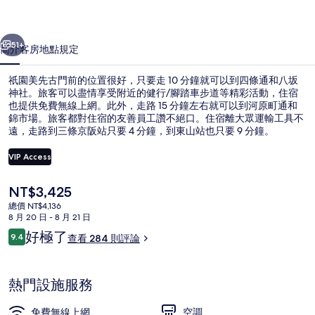
前
一個
下一個
的
51+
簡介
客房
地點
規定
相
祇園美先古門前的位置很好，只要走 10 分鐘就可以到四條通和八坂
片
神社。旅客可以盡情享受附近的健行/腳踏車步道等精彩活動，住宿
也提供免費無線上網。此外，走路 15 分鐘左右就可以到河原町通和
集
錦市場。旅客都對住宿的友善員工讚不絕口。住宿離大眾運輸工具不
遠，走路到三條京阪站只要 4 分鐘，到東山站也只要 9 分鐘。
VIP Access
目
NT$3,425
外觀
前
總價 NT$4,136
的
8 月 20 日 - 8 月 21 日
價
評
好極了
9.4
查看 284 則評論
格
9.4 分，滿分 10 分，
論
是
NT$3,425
熱門設施服務
免費無線上網
空調