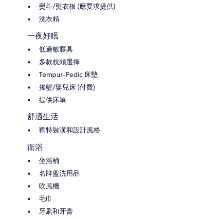
熨斗/熨衣板 (應要求提供)
洗衣精
一夜好眠
低過敏寢具
多款枕頭選擇
Tempur-Pedic 床墊
搖籃/嬰兒床 (付費)
提供床單
舒適生活
獨特裝潢和設計風格
衛浴
坐浴桶
名牌盥洗用品
吹風機
毛巾
牙刷和牙膏