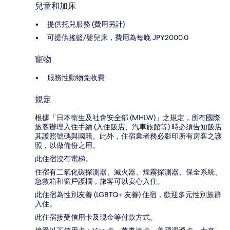
兒童和加床
提供托兒服務 (費用另計)
可提供搖籃/嬰兒床，費用為每晚 JPY2000.0
寵物
服務性動物免收費
規定
根據「日本衛生及社會安全部 (MHLW)」之規定，所有國際
旅客辦理入住手續 (入住飯店、汽車旅館等) 時必須告知飯店
其護照號碼與國籍。此外，住宿業者務必影印所有房客之護
照，以做備份之用。
此住宿沒有電梯。
住宿有二氧化碳探測器、滅火器、煙霧探測器、保全系統、
急救箱和窗戶護欄，旅客可以安心入住。
此住宿為性別友善 (LGBTQ+ 友善) 住宿，歡迎多元性別族群
入住。
此住宿接受信用卡及現金等付款方式。