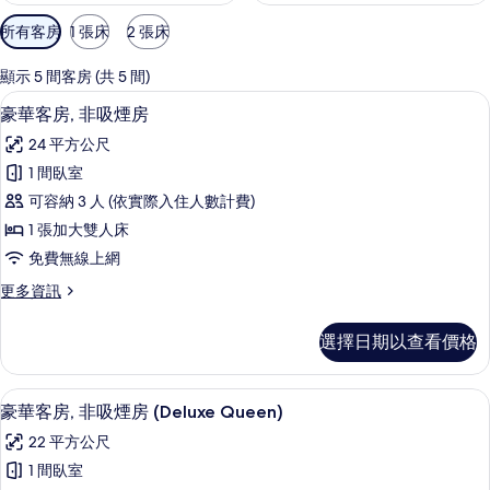
可
所有客房
1 張床
2 張床
用
的
顯示 5 間客房 (共 5 間)
客
豪華客房, 非吸煙房 | 低過敏寢具、Tem
顯
14
豪華客房, 非吸煙房
房
示
篩
24 平方公尺
豪
選
1 間臥室
華
條
可容納 3 人 (依實際入住人數計費)
客
件
1 張加大雙人床
房,
免費無線上網
非
更
更多資訊
吸
多
煙
豪
選擇日期以查看價格
華
房
客
的
房,
豪華客房, 非吸煙房 (Deluxe Queen
顯
9
非
豪華客房, 非吸煙房 (Deluxe Queen)
所
示
吸
有
22 平方公尺
煙
豪
房
相
1 間臥室
華
的