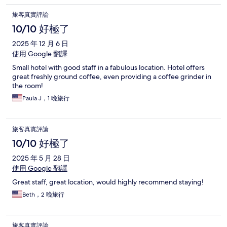
旅客真實評論
10/10 好極了
2025 年 12 月 6 日
使用 Google 翻譯
Small hotel with good staff in a fabulous location. Hotel offers
great freshly ground coffee, even providing a coffee grinder in
the room!
Paula J，1 晚旅行
旅客真實評論
10/10 好極了
2025 年 5 月 28 日
使用 Google 翻譯
Great staff, great location, would highly recommend staying!
Beth，2 晚旅行
旅客真實評論