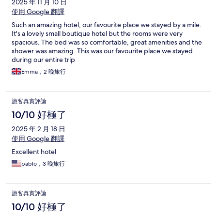
2025 年 11 月 10 日
使用 Google 翻譯
Such an amazing hotel, our favourite place we stayed by a mile.
It's a lovely small boutique hotel but the rooms were very
spacious. The bed was so comfortable, great amenities and the
shower was amazing. This was our favourite place we stayed
during our entire trip
Emma，2 晚旅行
旅客真實評論
10/10 好極了
2025 年 2 月 18 日
使用 Google 翻譯
Excellent hotel
pablo，3 晚旅行
旅客真實評論
10/10 好極了