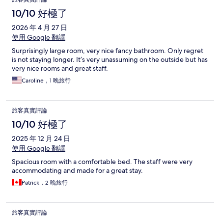
10/10 好極了
2026 年 4 月 27 日
使用 Google 翻譯
Surprisingly large room, very nice fancy bathroom. Only regret
is not staying longer. It’s very unassuming on the outside but has
very nice rooms and great staff.
Caroline，1 晚旅行
旅客真實評論
10/10 好極了
2025 年 12 月 24 日
使用 Google 翻譯
Spacious room with a comfortable bed. The staff were very
accommodating and made for a great stay.
Patrick，2 晚旅行
旅客真實評論