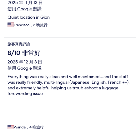
2025 年 11 月 13 日
使用 Google 翻譯
Quiet location in Gion
Francisco，3 晚旅行
旅客真實評論
8/10 非常好
2025 年 12 月 3 日
使用 Google 翻譯
Everything was really clean and well maintained…and the staff
was really friendly, multi-lingual (Japanese, English, French ++),
and extremely helpful helping us troubleshoot a luggage
forewording issue.
Wanda，4 晚旅行