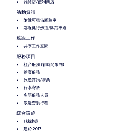
雜貨店/便利商店
活動資訊
附近可租借腳踏車
鄰近健行步道/腳踏車道
遠距工作
共享工作空間
服務項目
櫃台服務 (有時間限制)
禮賓服務
旅遊諮詢/購票
行李寄放
多語服務人員
浪漫套裝行程
綜合設施
1 棟建築
建於 2017