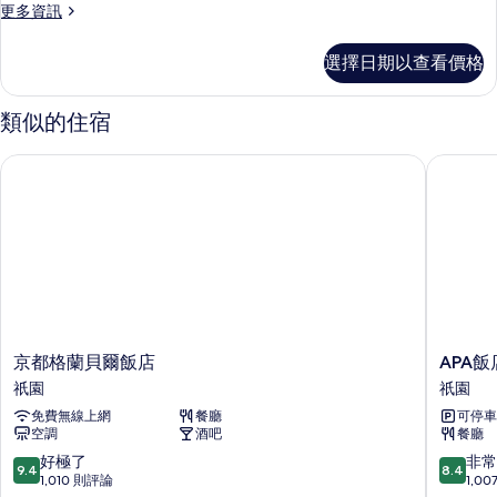
更
更多資訊
with
多
Bathtub)
奢
選擇日期以查看價格
的
華
客
所
房
類似的住宿
有
(Queen,
with
相
京都格蘭貝爾飯店
APA飯店
Bathtub)
片
的
詳
情
京
APA
京都格蘭貝爾飯店
APA飯
都
飯
祇園
祇園
格
店
免費無線上網
餐廳
可停車
蘭
〈京
空調
酒吧
餐廳
貝
都
爾
祇
9.4
8.4
好極了
非常
9.4
8.4
飯
園〉
分，
分，
1,010 則評論
1,0