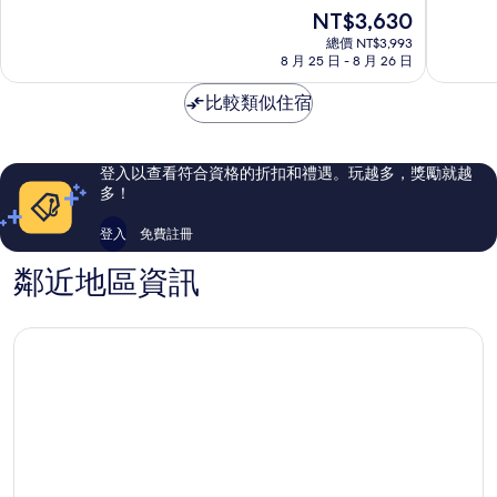
店
EXCELL
滿
滿
現
NT$3,630
祇
祇
分
分
在
園
園
10
10
總價 NT$3,993
價
8 月 25 日 - 8 月 26 日
分，
分，
格
好
非
為
比較類似住宿
極
常
NT$3,630
了，
好，
1,010
1,007
則
則
登入以查看符合資格的折扣和禮遇。玩越多，獎勵就越
評
評
多！
論
論
登入
免費註冊
鄰近地區資訊