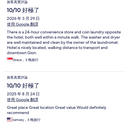
旅客真實評論
10/10 好極了
2026 年 3 月 29 日
使用 Google 翻譯
There is a 24-hour convenience store and coin laundry opposite
the hotel, both well within a minute walk. The washer and dryer
are well maintained and clean by the owner of the laundromat.
Hotel is nicely located, walking distance to transport and
downtown Gion.
Grace，3 晚旅行
旅客真實評論
10/10 好極了
2025 年 8 月 24 日
使用 Google 翻譯
Great place Great location Great value Would definitely
recommend
ramsey，3 晚旅行