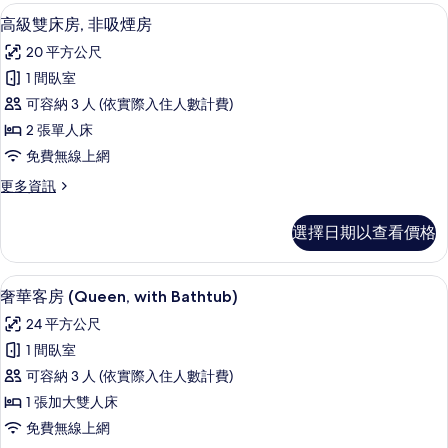
(Queen,
房,
高級雙床房, 非吸煙房 | 低過敏寢具、T
顯
12
非
with
高級雙床房, 非吸煙房
示
吸
Garden
20 平方公尺
煙
高
View)
房
1 間臥室
級
的
(Queen,
可容納 3 人 (依實際入住人數計費)
with
雙
所
Garden
2 張單人床
床
有
View)
免費無線上網
的
房,
相
詳
更
更多資訊
非
片
情
多
吸
高
選擇日期以查看價格
級
煙
雙
房
床
低過敏寢具、Tempur-Pedic 床墊
顯
9
房,
奢華客房 (Queen, with Bathtub)
的
示
非
所
24 平方公尺
吸
奢
煙
有
1 間臥室
華
房
相
可容納 3 人 (依實際入住人數計費)
的
客
詳
片
1 張加大雙人床
房
情
免費無線上網
(Queen,