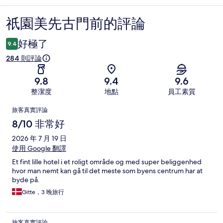
祇園美先古門前的評論
評
論
好極了
9.4
284 則評論
9.8
9.4
9.6
整潔度
地點
員工素質
評
旅客真實評論
論
8/10 非常好
2026 年 7 月 19 日
使用 Google 翻譯
Et fint lille hotel i et roligt område og med super beliggenhed
hvor man nemt kan gå til det meste som byens centrum har at
byde på.
Gitte，3 晚旅行
旅客真實評論