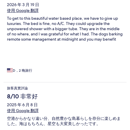
2026 年 3 月 19 日
使用 Google 翻譯
To get to this beautiful water based place, we have to give up
luxuries. The bed is fine, no A/C. They could upgrade the
unpowered shower with a bigger tube. They are in the middle
of no where, and I was grateful for what I had. The dogs barking
remote some management at midnight and you may benefit
from earplugs- but the Pink Sands excursion and sharks are
amazing. Snorkeling in crystal clear water with fish that are still
thriving is amazing. Wine and beer and soft drinks available.
Take some shelf stable snacks with you if you want. Unique
place.
D，2 晚旅行
旅客真實評論
8/10 非常好
2025 年 6 月 8 日
使用 Google 翻譯
空港からかなり遠い分、自然豊かな島暮らしを存分に楽しめま
した。海はもちろん、星空も大変美しかったです。