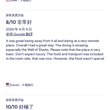
Nikki，3 晚旅行
旅客真實評論
8/10 非常好
2026 年 4 月 4 日
使用 Google 翻譯
It was great being away from it all and being at a very remote
place. Overall I had a great stay. The diving is amazing,
especially the Wall of Sharks. Please note that the place is very
basic. Don’t expect luxury. The food and transport was included
in the room rate, that was nice. However, the food wasn’t special
and also repetitive. Breakfast is mostly just pancakes with a small
piece of fruit (nothing else). For lunch and dinner it was typically
rice, pasta, chicken and a fresh fish. I know there are so many
good Tahitian dishes, but I didn’t see much of them. I stayed on
Sauvage motu. The cabins are very basic, be prepared for that,
if you like camping this might be fine, if you hate camping you
Lieven，5 晚旅行
will hate the accommodation. Staff was friendly
旅客真實評論
10/10 好極了