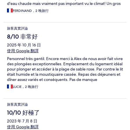
d'eau chaude mais vraiment pas important vu le climat! Un gros
atout : la terrasse donnant sur le lagon! Dès le matin, le paradis...
FERDINAND，2 晚旅行
Concernant les repas, nous avons mangé à notre faim.
Dommage que les plats soient servis un peu trop tôt. Les repas
ont été servis avant le retour des plongeurs. Du coup, froid
旅客真實評論
lorsque nous passons à table. De plus, 10mn chrono, les plats
sont retirés... Dommage. Pour la plongée, nous avons été très
8/10 非常好
bien pris en compte par des moniteurs compétents et à l'écoute
2025 年 10 月 16 日
mais pas aidés par le matériel vieillissant... A charge du
propriétaire de renouveler le matériel... Nous sommes satisfaits
使用 Google 翻譯
de notre séjour et peut être aurons nous la chance d'y
Personnel très gentil. Encore merci à Alex de nous avoir fait vivre
retourner....
des plongées exceptionnelles. Emplacement du logement idéal
pour plonger et accéder à la plage de sable rose. Par contre le lit
était humide et la moustiquaire cassée. Repas des déjeuners et
dîner assez variés et conséquents. Pas de manque
contrairement à ce peut être dit dans d autres commentaires.
LUCIE，2 晚旅行
Par contre sur le trajet retour nous étions 20 dans un bateau de
14 personnes normalement. Tarif de la nuit quand même très
cher.
旅客真實評論
10/10 好極了
2023 年 7 月 8 日
使用 Google 翻譯