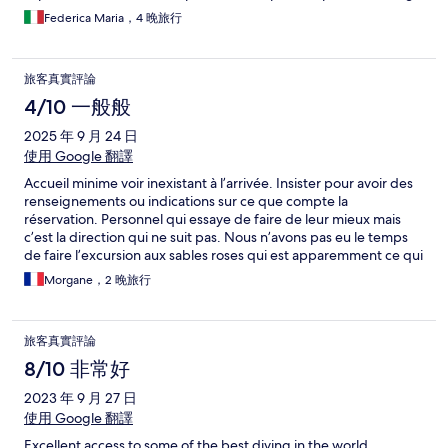
quella piu storica vicino al ristorante ed al diving center che è
Federica Maria，4 晚旅行
costituita credo da solo 6 piccoli bungalow sull’acqua e dalla
parte sauvage distante 5 minuti a piedi dal village direttamente
su un isolotto in mezzo ad una pass e come tale esposto molto di
旅客真實評論
più al vento. Noi eravamo nell’ultima casetta della sezione village
ed era comunque molto calmo anche quando accendevano il
4/10 一般般
generatore. La immersioni risultano comodissime: in 2 minuti di
2025 年 9 月 24 日
barca si è sulla pass. La natura intorno è splendida: pesci
napoleone, aquile di mare, squali e mille pesci di barriera al
使用 Google 翻譯
pontile e sotto l’uscio del bungalow. La vista dal bungalow nel
Accueil minime voir inexistant à l’arrivée. Insister pour avoir des
patio stupenda. Venendo alle cose negative: acqua solo fredda
renseignements ou indications sur ce que compte la
nella doccia, insetti assortiti nel bungalow, zanzariera sul letto di
réservation. Personnel qui essaye de faire de leur mieux mais
fatto inutile perché tutta rotta, biancheria da letto che ha visto
c’est la direction qui ne suit pas. Nous n’avons pas eu le temps
giorni migliori e tutto l’esiguo arredo molto molto vetusto.
de faire l’excursion aux sables roses qui est apparemment ce qui
Peccato perché situato in un paradiso. Cibo buono ai pasti
vaut le plus le coup mais pêche à la traîne attendue et réclamée
principali, colazione da migliorare.
Morgane，2 晚旅行
mais indisponible vu l’ignorance du personnel. Passons à
l’hébergement qui est très sommaire, un lit avec une
moustiquaire cassée et des draps d’une propreté discutable.
旅客真實評論
Salle de bain précaire sans douche mais tuyau d’eau présent
dont le débit est très léger. Vue sur le lagon appréciable,
8/10 非常好
heureusement qu’elle était là! Les repas sont très peu variés et
2023 年 9 月 27 日
en quantité limitée. Bien se présenter à l’heure indiquée pour
les repas qui sont signalés au tintement d’une cloche sinon vous
使用 Google 翻譯
risquez de ne rien avoir. Bémol de plus, si deux vols retours sont
Excellent access to some of the best diving in the world.