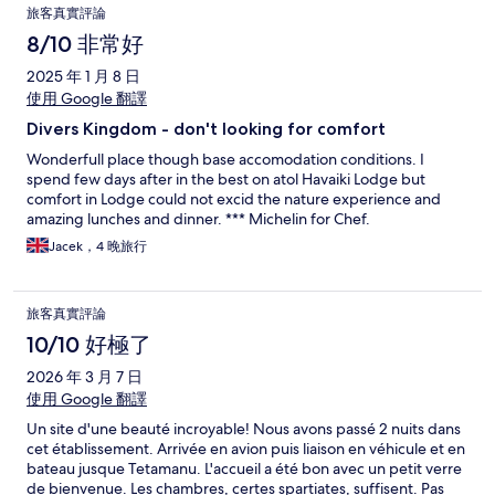
旅客真實評論
8/10 非常好
2025 年 1 月 8 日
使用 Google 翻譯
Divers Kingdom - don't looking for comfort
Wonderfull place though base accomodation conditions. I
spend few days after in the best on atol Havaiki Lodge but
comfort in Lodge could not excid the nature experience and
amazing lunches and dinner. *** Michelin for Chef.
Jacek，4 晚旅行
旅客真實評論
10/10 好極了
2026 年 3 月 7 日
使用 Google 翻譯
Un site d'une beauté incroyable! Nous avons passé 2 nuits dans
cet établissement. Arrivée en avion puis liaison en véhicule et en
bateau jusque Tetamanu. L'accueil a été bon avec un petit verre
de bienvenue. Les chambres, certes spartiates, suffisent. Pas