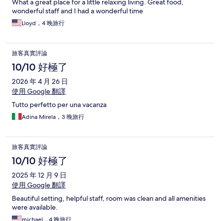
What a great place for a little relaxing living. Great food,
wonderful staff and I had a wonderful time
Lloyd，4 晚旅行
旅客真實評論
10/10 好極了
2026 年 4 月 26 日
使用 Google 翻譯
Tutto perfetto per una vacanza
Adina Mirela，3 晚旅行
旅客真實評論
10/10 好極了
2025 年 12 月 9 日
使用 Google 翻譯
Beautiful setting, helpful staff, room was clean and all amenities
were available.
michael，4 晚旅行