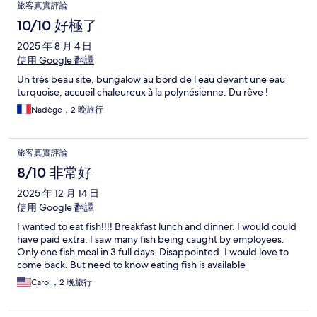
旅客真實評論
10/10 好極了
2025 年 8 月 4 日
使用 Google 翻譯
Un très beau site, bungalow au bord de l eau devant une eau
turquoise, accueil chaleureux à la polynésienne. Du rêve !
Nadège，2 晚旅行
旅客真實評論
8/10 非常好
2025 年 12 月 14 日
使用 Google 翻譯
I wanted to eat fish!!!! Breakfast lunch and dinner. I would could
have paid extra. I saw many fish being caught by employees.
Only one fish meal in 3 full days. Disappointed. I would love to
come back. But need to know eating fish is available
Carol，2 晚旅行