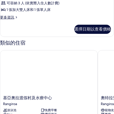
準
可容納 3 人 (依實際入住人數計費)
洋
1 張加大雙人床和 1 張單人床
房,
更
更多資訊
海
多
景
標
選擇日期以查看價格
準
的
洋
所
房,
類似的住宿
海
有
景
基亞奧拉渡假村及水療中心
奧特拉賓
相
的
詳
片
情
基
奧
基亞奧拉渡假村及水療中心
奧特拉
亞
特
Rangiroa
Rangiro
奧
拉
游泳池
免費早餐
寵物友
拉
賓