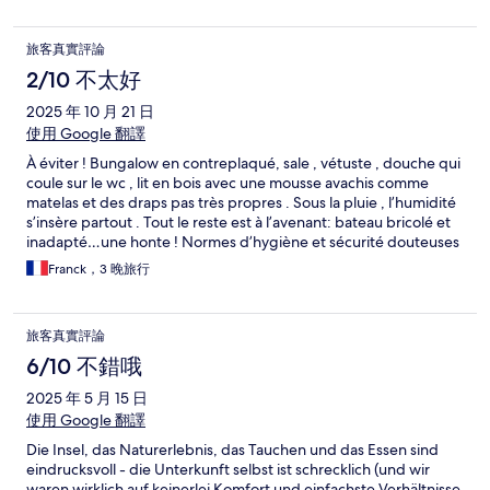
旅客真實評論
2/10 不太好
2025 年 10 月 21 日
使用 Google 翻譯
À éviter ! Bungalow en contreplaqué, sale , vétuste , douche qui
coule sur le wc , lit en bois avec une mousse avachis comme
matelas et des draps pas très propres . Sous la pluie , l’humidité
s’insère partout . Tout le reste est à l’avenant: bateau bricolé et
inadapté…une honte ! Normes d’hygiène et sécurité douteuses
! Dommage, le site est sublime .
Franck，3 晚旅行
旅客真實評論
6/10 不錯哦
2025 年 5 月 15 日
使用 Google 翻譯
Die Insel, das Naturerlebnis, das Tauchen und das Essen sind
eindrucksvoll - die Unterkunft selbst ist schrecklich (und wir
waren wirklich auf keinerlei Komfort und einfachste Verhältnisse