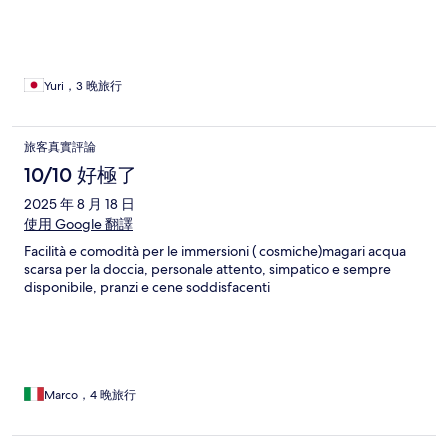
Yuri，3 晚旅行
旅客真實評論
10/10 好極了
2025 年 8 月 18 日
使用 Google 翻譯
Facilità e comodità per le immersioni ( cosmiche)magari acqua
scarsa per la doccia, personale attento, simpatico e sempre
disponibile, pranzi e cene soddisfacenti
Marco，4 晚旅行