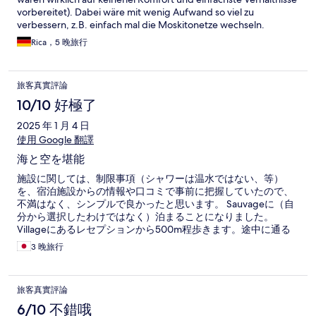
vorbereitet). Dabei wäre mit wenig Aufwand so viel zu
verbessern, z.B. einfach mal die Moskitonetze wechseln.
Rica，5 晚旅行
旅客真實評論
10/10 好極了
2025 年 1 月 4 日
使用 Google 翻譯
海と空を堪能
施設に関しては、制限事項（シャワーは温水ではない、等）
を、宿泊施設からの情報や口コミで事前に把握していたので、
不満はなく、シンプルで良かったと思います。 Sauvageに（自
分から選択したわけではなく）泊まることになりました。
Villageにあるレセプションから500m程歩きます。途中に通る
橋の上から、星空、透明な海、夕日を堪能しました。 スノーケ
3 晚旅行
リングでも綺麗な海を楽しめますし、スクーバダイビングはし
たことがなく、ファカラバに行く前はするつもりもありません
でしたが、他の宿泊客の勧めもあって思い切ってやってみまし
旅客真實評論
た。おすすめ通り、本当に良かったです。
6/10 不錯哦