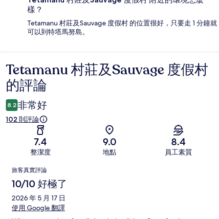
樣？
Tetamanu 村莊及Sauvage 度假村 的位置很好，只要走 1 分鐘就
可以到特塔馬努島。
Tetamanu 村莊及Sauvage 度假村
評
的評論
論
非常好
8.2
102 則評論
7.4
9.0
8.4
整潔度
地點
員工素質
評
旅客真實評論
論
10/10 好極了
2026 年 5 月 17 日
使用 Google 翻譯