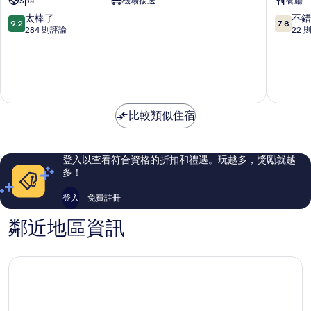
Spa
機場接送
餐廳
渡
館
假
Rangiro
9.2
7.8
太棒了
不錯
9.2
7.8
村
分，
分，
284 則評論
22 
及
滿
滿
水
分
分
療
10
10
中
分，
分，
心
太
不
Rangiroa
棒
錯
比較類似住宿
了，
哦，
284
22
則
則
評
評
登入以查看符合資格的折扣和禮遇。玩越多，獎勵就越
論
論
多！
登入
免費註冊
鄰近地區資訊