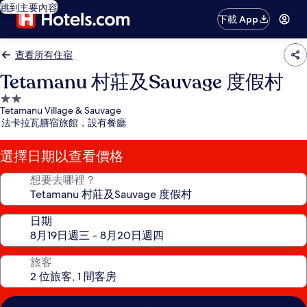
跳到主要內容
下載 App
查看所有住宿
Tetamanu 村莊及Sauvage 度假村
2.0
Tetamanu Village & Sauvage
星
法卡拉瓦膳宿旅館，設有餐廳
級
住
選擇日期以查看價格
宿
想要去哪裡？
日期
旅客