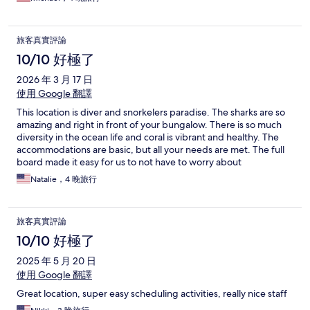
旅客真實評論
10/10 好極了
2026 年 3 月 17 日
使用 Google 翻譯
This location is diver and snorkelers paradise. The sharks are so
amazing and right in front of your bungalow. There is so much
diversity in the ocean life and coral is vibrant and healthy. The
accommodations are basic, but all your needs are met. The full
board made it easy for us to not have to worry about
meals/grocery shopping/cooking/dishes. We were able to
Natalie，4 晚旅行
maximize our time in the water. We absolutely loved our stay
here.
旅客真實評論
10/10 好極了
2025 年 5 月 20 日
使用 Google 翻譯
Great location, super easy scheduling activities, really nice staff