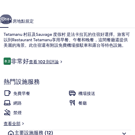
假
一個
下一個
村
58+
簡介
客房
地點
規定
的
Tetamanu 村莊及Sauvage 度假村 是法卡拉瓦的住宿好選擇。旅客可
相
以到Restaurant Tetamanu享用早餐、午餐和晚餐，這間餐廳還提供
片
美麗的海景。此住宿還有附設免費機場接駁車和露台等特色設施。
集
評
非常好
8.2
查看 102 則評論
8.2 分，滿分 10 分，
論
熱門設施服務
住宿正面
免費早餐
機場接送
網路
餐廳
禁煙
查看全部
主要設施服務
(12)