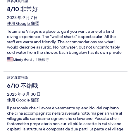
旅客真實評論
8/10 非常好
2023 年 9 月 7 日
使用 Google 翻譯
Tetamanu Village is a place to go if you want a one of a kind
diving experience. The “wall of sharks” is spectacular! All the
staff are warm and friendly. The accommodations are what I
would describe as rustic. No hot water, but not uncomfortably
cold water from the shower. Each bungalow has its own private
deck overlooking the very shallow ocean water, that you can
Mindy Gold，4 晚旅行
snorkel directly from. You won’t go hungry, the food is plentiful
at breakfast, lunch, and dinner, served family style. I suggest
bringing good silicone earplugs, the roosters make noise all
旅客真實評論
night long.
6/10 不錯哦
2025 年 8 月 30 日
使用 Google 翻譯
Il personale che ci lavora è veramente splendido: dal capitano
che ci ha accompagnato nella traversata notturna per arrivare al
villaggio alle carinissime signore che ci lavorano. Peccato che il
fantomatico proprietario non curi di più le casette in cui si viene
ospitati: la struttura è composta da due parti. La parte del village