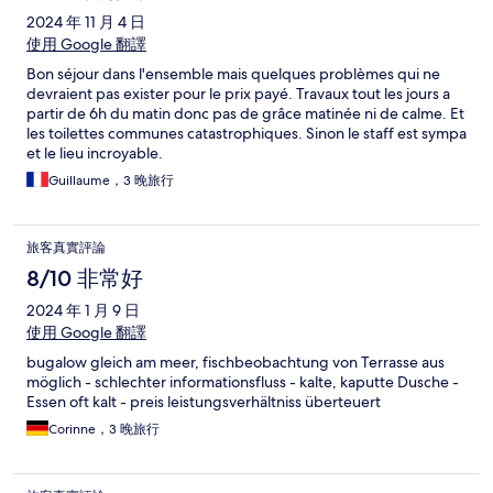
2024 年 11 月 4 日
使用 Google 翻譯
Bon séjour dans l'ensemble mais quelques problèmes qui ne
devraient pas exister pour le prix payé. Travaux tout les jours a
partir de 6h du matin donc pas de grâce matinée ni de calme. Et
les toilettes communes catastrophiques. Sinon le staff est sympa
et le lieu incroyable.
Guillaume，3 晚旅行
旅客真實評論
8/10 非常好
2024 年 1 月 9 日
使用 Google 翻譯
bugalow gleich am meer, fischbeobachtung von Terrasse aus
möglich - schlechter informationsfluss - kalte, kaputte Dusche -
Essen oft kalt - preis leistungsverhältniss überteuert
Corinne，3 晚旅行