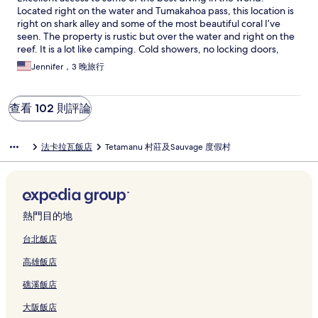
présents dans la journée, prenez le premier car il n’y aura qu’un
Located right on the water and Tumakahoa pass, this location is
seul retour en bateau dans la journée. Seul point positif : la
right on shark alley and some of the most beautiful coral I’ve
plongée. Environnement magnifique, plongée qualitative et
seen. The property is rustic but over the water and right on the
moniteurs très sympathiques et pédagogues même pour les
reef. It is a lot like camping. Cold showers, no locking doors,
débutants. Si vous ne plongez pas, le snorkelling reste
damp bedding when it rains and few amenities are all part of
intéressant mais ne suffit pas à tout rattraper. À conseiller
Jennifer，3 晚旅行
the experience. The boat ride from Fakarava north is a little
seulement pour la plongée. Rapport qualité-prix très
more than an hour and can really only be done in the daytime.
insatisfaisant. Merci aux autres voyageurs d’avoir été là pour
Our flight was delayed so we had to stay in Fakarava north,
nous aider à trouver nos marques.
查看 102 則評論
which was fully booked and ended up paying for tetamanu and
the pension on the north side. The staff is friendly but don’t go
out if their way in hospitality. We had to ask for basics like toilet
法卡拉瓦飯店
Tetamanu 村莊及Sauvage 度假村
paper and they couldn’t accomodate any dietary requests or
snacks when it wasn’t time for a scheduled meal. You eat what
they serve, which is pancakes and fish for the most part. It was
all delicious though. The dive guides were very nice and
showed us some of the most incredible diving I have
experienced. For me it was a special experience, but not
熱門目的地
appropriate for people that need extra care or a honeymoon
台北飯店
type of experience like on Moorea or bora bora.
高雄飯店
礁溪飯店
大阪飯店