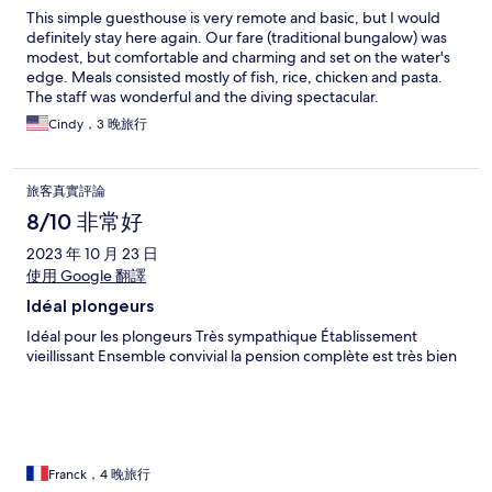
This simple guesthouse is very remote and basic, but I would
definitely stay here again. Our fare (traditional bungalow) was
modest, but comfortable and charming and set on the water's
edge. Meals consisted mostly of fish, rice, chicken and pasta.
The staff was wonderful and the diving spectacular.
Cindy，3 晚旅行
旅客真實評論
8/10 非常好
2023 年 10 月 23 日
使用 Google 翻譯
Idéal plongeurs
Idéal pour les plongeurs Très sympathique Établissement
vieillissant Ensemble convivial la pension complète est très bien
Franck，4 晚旅行