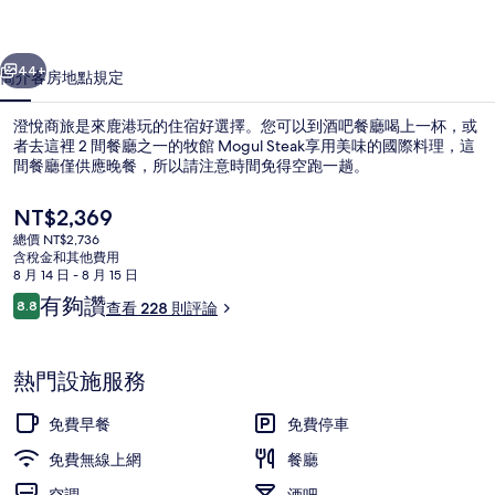
片
一個
下一個
集
44+
簡介
客房
地點
規定
澄悅商旅是來鹿港玩的住宿好選擇。您可以到酒吧餐廳喝上一杯，或
者去這裡 2 間餐廳之一的牧館 Mogul Steak享用美味的國際料理，這
間餐廳僅供應晚餐，所以請注意時間免得空跑一趟。
目
NT$2,369
前
總價 NT$2,736
的
含稅金和其他費用
價
8 月 14 日 - 8 月 15 日
格
評
有夠讚
8.8
查看 228 則評論
入口
是
8.8 分，滿分 10 分，
論
NT$2,369
熱門設施服務
免費早餐
免費停車
免費無線上網
餐廳