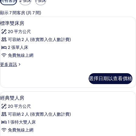
所有客房
2 張床
1 張床
用
的
顯示 7 間客房 (共 7 間)
客
標準雙床房 | 迷你吧、書桌、隔音、熨
顯
4
標準雙床房
房
示
篩
20 平方公尺
標
選
可容納 2 人 (依實際入住人數計費)
準
條
2 張單人床
雙
件
免費無線上網
床
更
更多資訊
房
多
的
標
選擇日期以查看價格
準
所
雙
有
床
經典雙人房 | 迷你吧、書桌、隔音、熨
顯
4
房
經典雙人房
相
示
的
片
20 平方公尺
詳
經
情
可容納 2 人 (依實際入住人數計費)
典
1 張特大雙人床
雙
免費無線上網
人