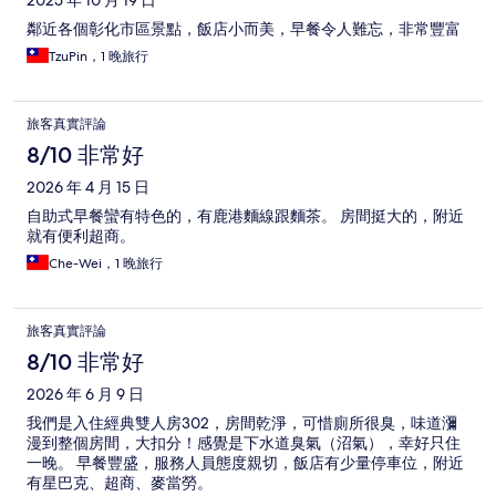
2025 年 10 月 19 日
鄰近各個彰化市區景點，飯店小而美，早餐令人難忘，非常豐富
TzuPin，1 晚旅行
旅客真實評論
8/10 非常好
2026 年 4 月 15 日
自助式早餐蠻有特色的，有鹿港麵線跟麵茶。 房間挺大的，附近
就有便利超商。
Che-Wei，1 晚旅行
旅客真實評論
8/10 非常好
2026 年 6 月 9 日
我們是入住經典雙人房302，房間乾淨，可惜廁所很臭，味道瀰
漫到整個房間，大扣分！感覺是下水道臭氣（沼氣），幸好只住
一晚。 早餐豐盛，服務人員態度親切，飯店有少量停車位，附近
有星巴克、超商、麥當勞。