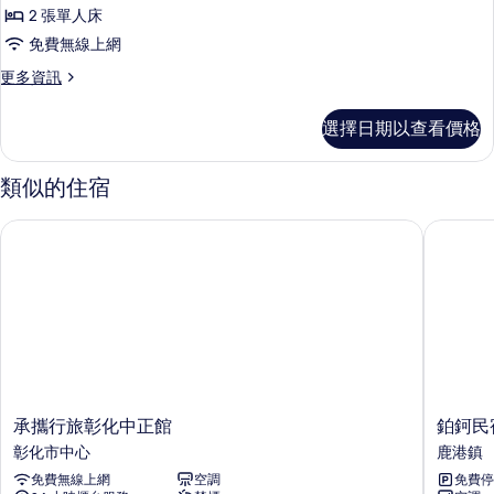
經
詳
2 張單人床
典
情
免費無線上網
雙
更
更多資訊
床
多
房
經
選擇日期以查看價格
典
的
雙
所
床
類似的住宿
房
有
的
承攜行旅彰化中正館
鉑鈳民宿
相
詳
情
片
承
鉑
承攜行旅彰化中正館
鉑鈳民
攜
鈳
彰化市中心
鹿港鎮
行
民
免費無線上網
空調
免費停
旅
宿