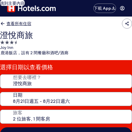
跳到主要內容
下載 App
查看所有住宿
澄悅商旅
3.5
Joy Inn
星
鹿港飯店，設有 2 間餐廳和酒吧/酒廊
級
住
選擇日期以查看價格
宿
想要去哪裡？
日期
旅客