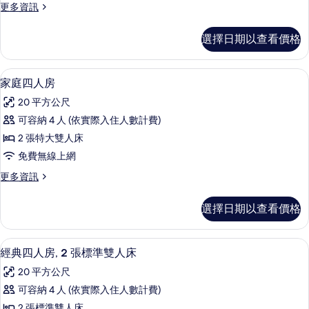
更
更多資訊
房
多
的
經
選擇日期以查看價格
典
所
雙
有
人
家庭四人房 | 迷你吧、書桌、隔音、熨
顯
4
房
家庭四人房
相
示
的
片
20 平方公尺
詳
家
情
可容納 4 人 (依實際入住人數計費)
庭
2 張特大雙人床
四
免費無線上網
人
更
更多資訊
房
多
的
家
選擇日期以查看價格
庭
所
四
有
人
經典四人房, 2 張標準雙人床 | 迷你
顯
5
房
經典四人房, 2 張標準雙人床
相
示
的
片
20 平方公尺
詳
經
情
可容納 4 人 (依實際入住人數計費)
典
2 張標準雙人床