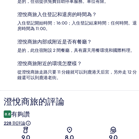
是的，住宿提供免費自助停車服務。車位有限。
澄悅商旅入住登記和退房的時間為？
入住登記開始時間：16:00；入住登記結束時間：任何時間。退
房時間為 11:00。
澄悅商旅內部或附近是否有餐廳？
是的，此住宿附設 2 間餐廳，具有露天用餐環境和國際料理。
澄悅商旅附近的環境怎麼樣？
從澄悅商旅走路只要 11 分鐘就可以到鹿港天后宮，另外走 12 分
鐘還可以到鹿港老街。
澄悅商旅的評論
評
論
有夠讚
8.8
228 則評論
9.0
8.0
9.0