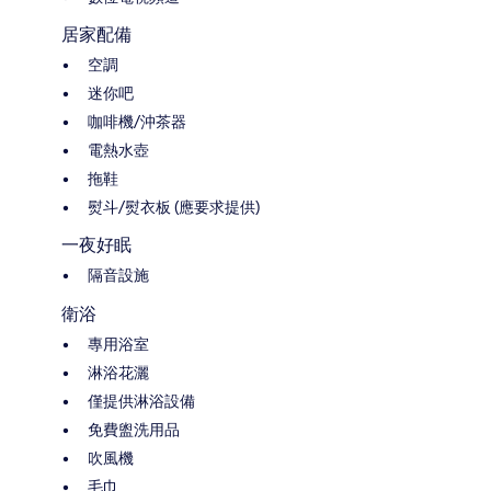
居家配備
空調
迷你吧
咖啡機/沖茶器
電熱水壺
拖鞋
熨斗/熨衣板 (應要求提供)
一夜好眠
隔音設施
衛浴
專用浴室
淋浴花灑
僅提供淋浴設備
免費盥洗用品
吹風機
毛巾