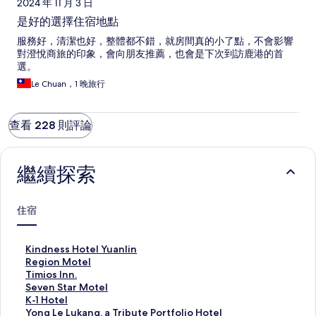
2024 年 11 月 3 日
是好的選擇住宿地點
服務好，清潔也好，整體都不錯，就房間真的小了點，不會影響
對澄悅商旅的印象，會向朋友推薦，也會是下次到訪鹿港的首
選。
Le Chuan，1 晚旅行
查看 228 則評論
繼續探索
住宿
K
Kindness Hotel Yuanlin
i
R
Region Motel
n
e
T
Timios Inn.
d
g
i
S
Seven Star Motel
n
i
m
e
K
K-1 Hotel
e
o
i
v
-
Y
Yong Le Lukang, a Tribute Portfolio Hotel