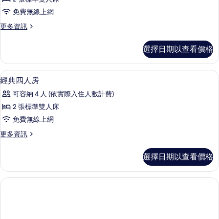
四
免費無線上網
人
更
更多資訊
房,
多
2
經
選擇日期以查看價格
典
張
四
標
人
迷你吧、書桌、隔音、熨斗/熨衣板
顯
4
房,
準
經典四人房
示
2
雙
可容納 4 人 (依實際入住人數計費)
張
經
人
標
2 張標準雙人床
典
準
床
免費無線上網
雙
四
的
人
更
更多資訊
人
床
多
所
的
房
經
有
選擇日期以查看價格
詳
典
的
情
相
四
所
人
片
房
有
的
相
詳
情
片