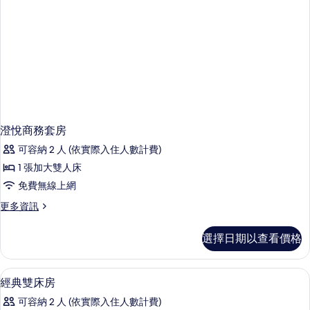
澄悅商務套房
可容納 2 人 (依實際入住人數計費)
1 張加大雙人床
免費無線上網
更
更多資訊
多
澄
選擇日期以查看價格
悅
商
務
迷你吧、書桌、隔音、熨斗/熨衣板
顯
3
套
經典雙床房
示
房
可容納 2 人 (依實際入住人數計費)
的