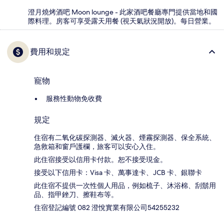
澄月燒烤酒吧 Moon lounge - 此家酒吧餐廳專門提供當地和國
際料理。房客可享受露天用餐 (視天氣狀況開放)。每日營業。
費用和規定
寵物
服務性動物免收費
規定
住宿有二氧化碳探測器、滅火器、煙霧探測器、保全系統、
急救箱和窗戶護欄，旅客可以安心入住。
此住宿接受以信用卡付款。恕不接受現金。
接受以下信用卡：Visa 卡、萬事達卡、JCB 卡、銀聯卡
此住宿不提供一次性個人用品，例如梳子、沐浴棉、刮鬍用
品、指甲銼刀、擦鞋布等。
住宿登記編號 082 澄悅實業有限公司54255232