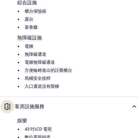
綜合設施
櫃台保險箱
露台
宴會廳
無障礙設施
電梯
無障礙通道
電梯無障礙通道
方便輪椅進出的註冊櫃台
馬桶安全抓桿
入口通道沒有階梯
客房設施服務
娛樂
43 吋LCD 電視
數位電視頻道