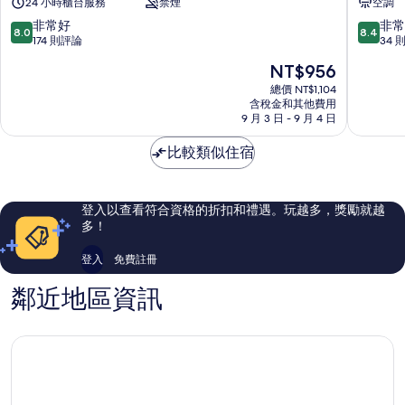
24 小時櫃台服務
禁煙
空調
彰
鹿
化
港
8.0
8.4
非常好
非常
8.0
8.4
中
鎮
分，
分，
174 則評論
34 
正
滿
滿
現
NT$956
館
分
分
在
彰
10
10
總價 NT$1,104
價
化
含稅金和其他費用
分，
分，
格
9 月 3 日 - 9 月 4 日
市
非
非
為
中
常
常
NT$956
比較類似住宿
心
好，
好，
174
34
則
則
評
評
登入以查看符合資格的折扣和禮遇。玩越多，獎勵就越
論
論
多！
登入
免費註冊
鄰近地區資訊