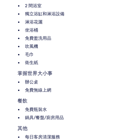
2 間浴室
獨立浴缸和淋浴設備
淋浴花灑
坐浴桶
免費盥洗用品
吹風機
毛巾
衛生紙
掌握世界大小事
辦公桌
免費無線上網
餐飲
免費瓶裝水
鍋具/餐盤/廚房用品
其他
每日客房清潔服務