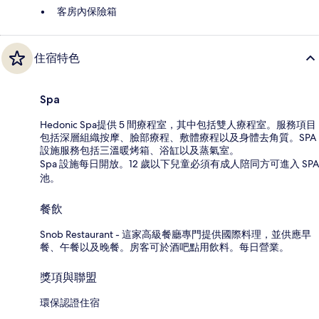
客房內保險箱
住宿特色
Spa
Hedonic Spa提供 5 間療程室，其中包括雙人療程室。服務項目
包括深層組織按摩、臉部療程、敷體療程以及身體去角質。SPA
設施服務包括三溫暖烤箱、浴缸以及蒸氣室。
Spa 設施每日開放。12 歲以下兒童必須有成人陪同方可進入 SPA
池。
餐飲
Snob Restaurant - 這家高級餐廳專門提供國際料理，並供應早
餐、午餐以及晚餐。房客可於酒吧點用飲料。每日營業。
獎項與聯盟
環保認證住宿