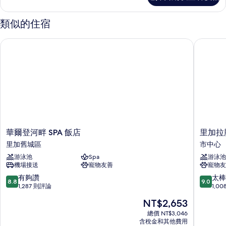
的
詳
類似的住宿
情
華爾登河畔 SPA 飯店
里加拉脫
華
里
華爾登河畔 SPA 飯店
里加拉
爾
加
里加舊城區
市中心
登
拉
游泳池
Spa
游泳池
河
脫
機場接送
寵物友善
寵物友
畔
維
SPA
亞
8.8
9.0
有夠讚
太棒
8.8
9.0
飯
會
分，
分，
1,287 則評論
1,0
店
議
滿
滿
現
NT$2,653
里
中
分
分
在
加
心
10
10
總價 NT$3,046
價
舊
含稅金和其他費用
麗
分，
分，