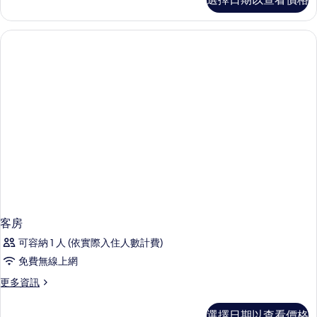
房,
所
庭
有
園
景
相
觀
片
的
詳
情
客房
可容納 1 人 (依實際入住人數計費)
免費無線上網
更
更多資訊
多
客
選擇日期以查看價格