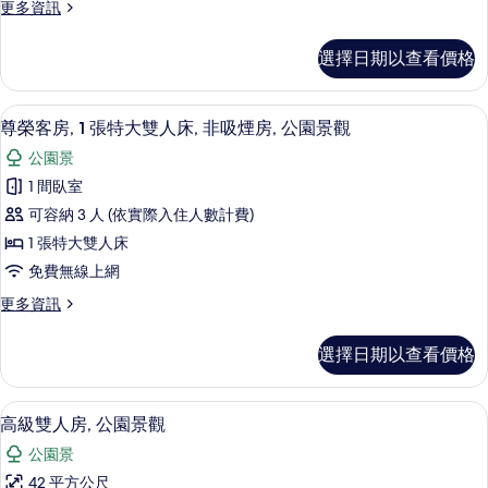
更
更多資訊
景
多
觀
豪
選擇日期以查看價格
華
的
客
所
房,
尊榮客房, 1 張特大雙人床, 非吸煙房
顯
7
公
尊榮客房, 1 張特大雙人床, 非吸煙房, 公園景觀
有
示
園
相
公園景
景
尊
觀
片
1 間臥室
榮
的
可容納 3 人 (依實際入住人數計費)
詳
客
情
1 張特大雙人床
房,
免費無線上網
1
更
更多資訊
張
多
特
尊
選擇日期以查看價格
榮
大
客
雙
房,
高級雙人房, 公園景觀 | 迷你吧、客
顯
5
1
人
高級雙人房, 公園景觀
示
張
床,
公園景
特
高
非
大
42 平方公尺