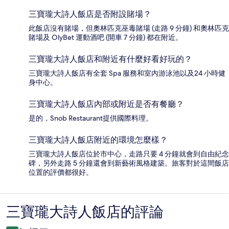
三寶瓏大詩人飯店是否附設賭場？
此飯店沒有賭場，但奧林匹克巫毒賭場 (走路 9 分鐘) 和奧林匹克
賭場及 OlyBet 運動酒吧 (開車 7 分鐘) 都在附近。
三寶瓏大詩人飯店和附近有什麼好看好玩的？
三寶瓏大詩人飯店有全套 Spa 服務和室內游泳池以及24 小時健
身中心。
三寶瓏大詩人飯店內部或附近是否有餐廳？
是的，Snob Restaurant提供國際料理。
三寶瓏大詩人飯店附近的環境怎麼樣？
三寶瓏大詩人飯店位於市中心，走路只要 4 分鐘就會到自由紀念
碑，另外走路 5 分鐘還會到新藝術風格建築。旅客對於這間飯店
位置的評價都很好。
三寶瓏大詩人飯店的評論
評
論