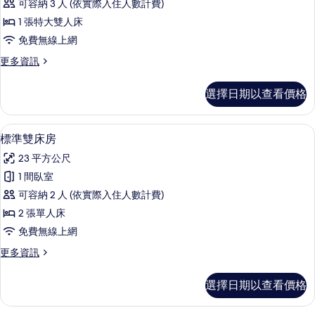
可容納 3 人 (依實際入住人數計費)
套
1 張特大雙人床
房
免費無線上網
的
更
更多資訊
所
多
有
頂
選擇日期以查看價格
級
相
套
片
房
標準雙床房 | 迷你吧、客房內保險箱
顯
4
的
標準雙床房
示
詳
23 平方公尺
情
標
1 間臥室
準
可容納 2 人 (依實際入住人數計費)
雙
2 張單人床
床
免費無線上網
房
更
更多資訊
的
多
所
標
選擇日期以查看價格
準
有
雙
相
床