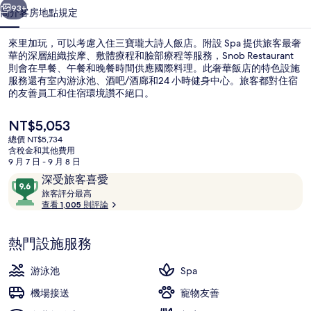
店
93+
簡介
客房
地點
規定
的
來里加玩，可以考慮入住三寶瓏大詩人飯店。附設 Spa 提供旅客最奢
相
華的深層組織按摩、敷體療程和臉部療程等服務，Snob Restaurant
則會在早餐、午餐和晚餐時間供應國際料理。此奢華飯店的特色設施
片
服務還有室內游泳池、酒吧/酒廊和24 小時健身中心。旅客都對住宿
集
的友善員工和住宿環境讚不絕口。
目
NT$5,053
前
總價 NT$5,734
的
含稅金和其他費用
住宿正面
價
9 月 7 日 - 9 月 8 日
格
評
9.6
深受旅客喜愛
是
論
旅
分，
旅客評分最高
NT$5,053
客
查看 1,005 則評論
滿
評
分
分
10，
熱門設施服務
最
深
高
受
游泳池
Spa
旅
機場接送
寵物友善
客