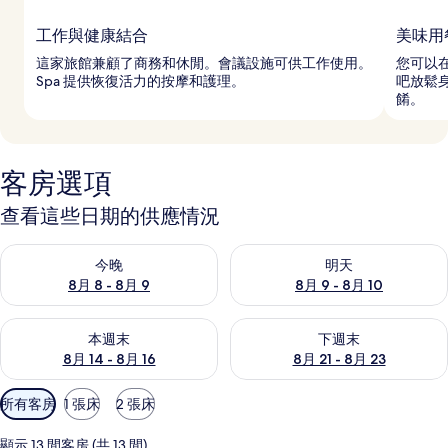
工作與健康結合
美味用
這家旅館兼顧了商務和休閒。會議設施可供工作使用。
您可以
Spa 提供恢復活力的按摩和護理。
吧放鬆
餚。
客房選項
查看這些日期的供應情況
查看今晚 (8月 8 - 8月 9) 的供應情況
查看明天 (8月 9 - 8月 10) 的
今晚
明天
8月 8 - 8月 9
8月 9 - 8月 10
查看本週末 (8月 14 - 8月 16) 的供應情況
查看下週末 (8月 21 - 8月 23
本週末
下週末
8月 14 - 8月 16
8月 21 - 8月 23
可
所有客房
1 張床
2 張床
用
的
顯示 13 間客房 (共 13 間)