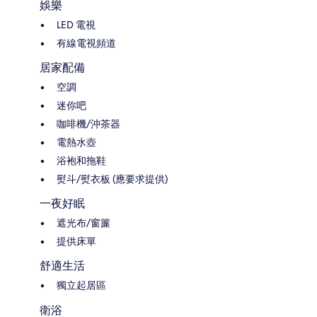
娛樂
LED 電視
有線電視頻道
居家配備
空調
迷你吧
咖啡機/沖茶器
電熱水壺
浴袍和拖鞋
熨斗/熨衣板 (應要求提供)
一夜好眠
遮光布/窗簾
提供床單
舒適生活
獨立起居區
衛浴