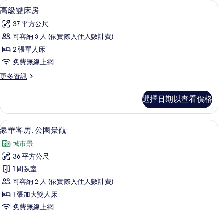
高級雙床房 | 迷你吧、客房內保險箱
顯
5
房
高級雙床房
片
示
的
37 平方公尺
詳
高
情
可容納 3 人 (依實際入住人數計費)
級
2 張單人床
雙
免費無線上網
床
更
更多資訊
房
多
的
高
選擇日期以查看價格
級
所
雙
有
床
豪華客房, 公園景觀 | 迷你吧、客房
顯
11
房
豪華客房, 公園景觀
相
示
的
片
城市景
詳
豪
情
36 平方公尺
華
1 間臥室
客
可容納 2 人 (依實際入住人數計費)
房,
1 張加大雙人床
公
免費無線上網
園