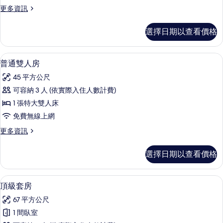
房
更
更多資訊
的
多
所
高
選擇日期以查看價格
級
有
雙
相
人
普通雙人房 | 迷你吧、客房內保險箱
顯
9
房
普通雙人房
片
示
的
45 平方公尺
詳
普
情
可容納 3 人 (依實際入住人數計費)
通
1 張特大雙人床
雙
免費無線上網
人
更
更多資訊
房
多
的
普
選擇日期以查看價格
通
所
雙
有
人
頂級套房 | 迷你吧、客房內保險箱、
顯
8
房
頂級套房
相
示
的
片
67 平方公尺
詳
頂
情
1 間臥室
級