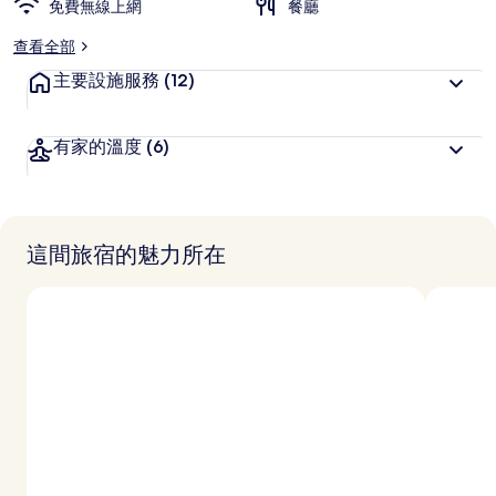
免費無線上網
喜
餐廳
愛
查看全部
主要設施服務
(12)
有家的溫度
(6)
這間旅宿的魅力所在