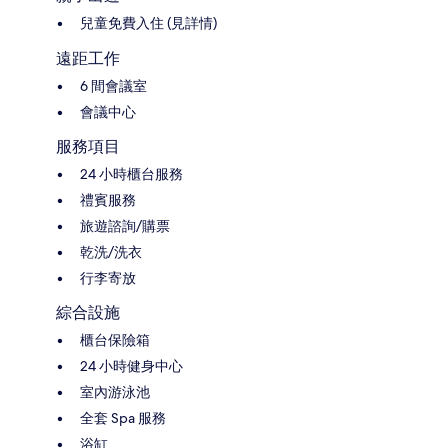
兒童免費入住 (見詳情)
遠距工作
6 間會議室
會議中心
服務項目
24 小時櫃台服務
禮賓服務
旅遊諮詢/購票
乾洗/洗衣
行李寄放
綜合設施
櫃台保險箱
24 小時健身中心
室內游泳池
全套 Spa 服務
浴缸