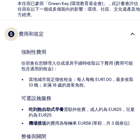
本住宿已參與「Green Key (環境教育基金會)」，此計畫會評估
住宿在以下一個或多個面向的影響：環境、社區、文化遺產及地
方經濟。
費用和規定
強制性費用
住宿會在您辦理入住或退房手續時收取以下費用 (費用可能
包含適用的稅金)：
當地城市規定徵收稅金：每人每晚 EUR1.00，最多收取
10 晚；未滿 18 歲的遊客免稅。
可選設施服務
吃到飽自助式早餐
需額外收費，成人約為 EUR25，兒童
約為 EUR25
機場接送
的費用為每輛車 EUR58 (單程，共 3 個座位)
整修與關閉