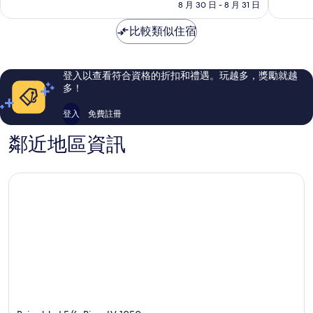
格
8 月 30 日 - 8 月 31 日
城
笙
有
太
為
區
藍
夠
棒
NT$2,653
比較類似住宿
標
讚，
了，
Spa
1,287
1,008
飯
則
則
店
評
評
登入以查看符合資格的折扣和禮遇。玩越多，獎勵就越
市
論
論
多！
中
心
登入
免費註冊
鄰近地區資訊