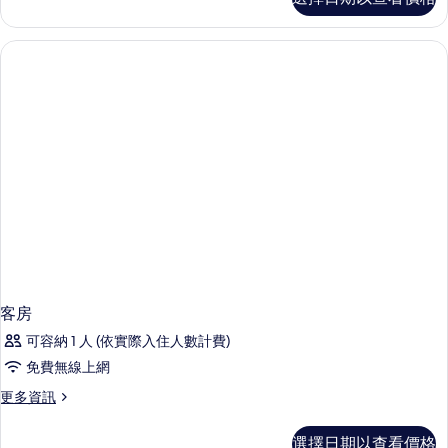
房
的
詳
情
客房
可容納 1 人 (依實際入住人數計費)
免費無線上網
更
更多資訊
多
客
選擇日期以查看價格