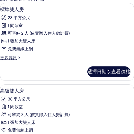
客
標準雙人房 | 迷你吧、客房內保險箱
顯
5
標準雙人房
房
示
篩
23 平方公尺
標
選
1 間臥室
準
條
可容納 2 人 (依實際入住人數計費)
雙
件
1 張加大雙人床
人
免費無線上網
房
更
更多資訊
的
多
所
標
選擇日期以查看價格
準
有
雙
相
人
迷你吧、客房內保險箱、書桌、筆電工
顯
6
房
高級雙人房
片
示
的
38 平方公尺
詳
高
情
1 間臥室
級
可容納 3 人 (依實際入住人數計費)
雙
1 張加大雙人床
人
免費無線上網