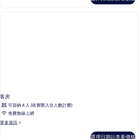
房
的
詳
情
客房
可容納 4 人 (依實際入住人數計費)
免費無線上網
更
更多資訊
多
客
選擇日期以查看價格
房