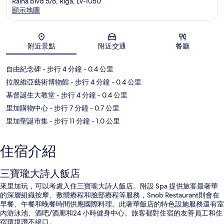
Raina blvd 5/6, Riga, LV-1050
顯示地圖
地圖
附近景點
附近交通
餐廳
自由紀念碑
- 步行 4 分鐘
- 0.4 公里
拉脫維亞藝術博物館
- 步行 4 分鐘
- 0.4 公里
基督誕生大教堂
- 步行 4 分鐘
- 0.4 公里
里加購物中心
- 步行 7 分鐘
- 0.7 公里
里加聖誕市集
- 步行 11 分鐘
- 1.0 公里
住宿介紹
三寶瓏大詩人飯店
來里加玩，可以考慮入住三寶瓏大詩人飯店。附設 Spa 提供旅客最奢華
的深層組織按摩、敷體療程和臉部療程等服務，Snob Restaurant則會在
早餐、午餐和晚餐時間供應國際料理。此奢華飯店的特色設施服務還有室
內游泳池、酒吧/酒廊和24 小時健身中心。旅客都對住宿的友善員工和住
宿環境讚不絕口。