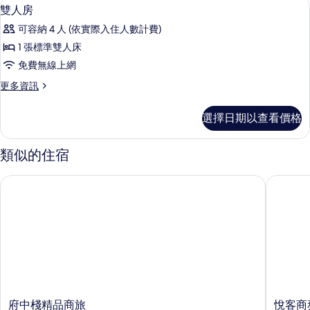
雙人房 | 書桌、遮光布/窗簾、折疊床
顯
1
缸
雙人房
有
示
的
相
可容納 4 人 (依實際入住人數計費)
詳
雙
情
片
1 張標準雙人床
人
免費無線上網
房
更
更多資訊
的
多
所
雙
選擇日期以查看價格
人
有
房
相
的
類似的住宿
詳
片
情
府中棧精品商旅
悅客商務
府
悅
府中棧精品商旅
悅客商