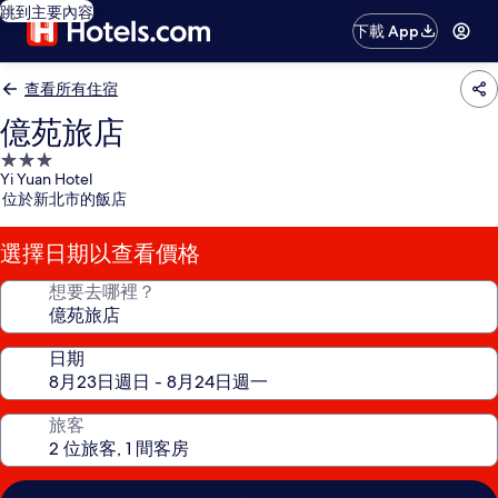
跳到主要內容
下載 App
查看所有住宿
億苑旅店
3.0
Yi Yuan Hotel
星
位於新北市的飯店
級
住
選擇日期以查看價格
宿
想要去哪裡？
日期
旅客