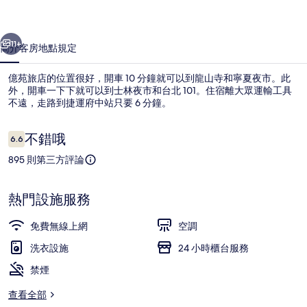
片
一個
下一個
集
11+
簡介
客房
地點
規定
億苑旅店的位置很好，開車 10 分鐘就可以到龍山寺和寧夏夜市。此
外，開車一下下就可以到士林夜市和台北 101。住宿離大眾運輸工具
不遠，走路到捷運府中站只要 6 分鐘。
評
不錯哦
6.6
6.6 分，滿分 10 分，
論
895 則第三方評論
大廳
熱門設施服務
免費無線上網
空調
洗衣設施
24 小時櫃台服務
禁煙
查看全部