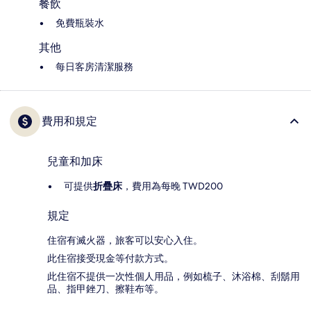
餐飲
免費瓶裝水
其他
每日客房清潔服務
費用和規定
兒童和加床
可提供
折疊床
，費用為每晚 TWD200
規定
住宿有滅火器，旅客可以安心入住。
此住宿接受現金等付款方式。
此住宿不提供一次性個人用品，例如梳子、沐浴棉、刮鬍用
品、指甲銼刀、擦鞋布等。