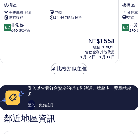
中
客
板橋區
板橋區
棧
商
免費無線上網
空調
可停車
精
務
洗衣設施
24 小時櫃台服務
空調
品
飯
商
店
8.2
8.4
非常好
非常
8.2
8.4
旅
板
分，
分，
640 則評論
270
板
橋
滿
滿
現
NT$1,568
橋
區
分
分
在
區
10
10
總價 NT$1,811
價
含稅金和其他費用
分，
分，
格
8 月 12 日 - 8 月 13 日
非
非
為
常
常
NT$1,568
比較類似住宿
好，
好，
640
270
則
則
評
評
登入以查看符合資格的折扣和禮遇。玩越多，獎勵就越
論
論
多！
登入
免費註冊
鄰近地區資訊