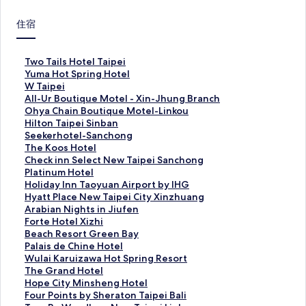
住宿
T
Two Tails Hotel Taipei
w
Y
Yuma Hot Spring Hotel
o
u
W
W Taipei
T
m
T
A
All-Ur Boutique Motel - Xin-Jhung Branch
a
a
a
l
O
Ohya Chain Boutique Motel-Linkou
i
H
i
l
h
H
Hilton Taipei Sinban
l
o
p
-
y
i
S
Seekerhotel-Sanchong
s
t
e
U
a
l
e
T
The Koos Hotel
H
S
i
r
C
t
e
h
C
Check inn Select New Taipei Sanchong
o
p
的
B
h
o
k
e
h
P
Platinum Hotel
t
r
連
o
a
n
e
K
e
l
H
Holiday Inn Taoyuan Airport by IHG
e
i
結
u
i
T
r
o
c
a
o
H
Hyatt Place New Taipei City Xinzhuang
l
n
t
n
a
h
o
k
t
l
y
A
Arabian Nights in Jiufen
T
g
i
B
i
o
s
i
i
i
a
r
F
Forte Hotel Xizhi
a
H
q
o
p
t
H
n
n
d
t
a
o
B
Beach Resort Green Bay
i
o
u
u
e
e
o
n
u
a
t
b
r
e
P
Palais de Chine Hotel
p
t
e
t
i
l
t
S
m
y
P
i
t
a
a
W
Wulai Karuizawa Hot Spring Resort
e
e
M
i
S
-
e
e
H
I
l
a
e
c
l
u
T
The Grand Hotel
i
l
o
q
i
S
l
l
o
n
a
n
H
h
a
l
h
H
Hope City Minsheng Hotel
的
的
t
u
n
a
的
e
t
n
c
N
o
R
i
a
e
o
F
Four Points by Sheraton Taipei Bali