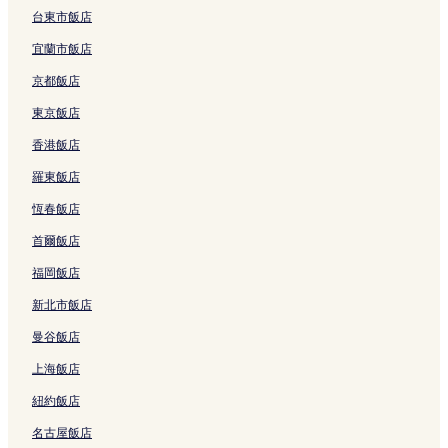
結
的
B
k
連
A
t
結
台東市飯店
連
a
o
結
R
e
結
l
u
e
l
宜蘭市飯店
i
的
s
的
的
連
o
連
京都飯店
連
結
r
結
結
t
東京飯店
的
香港飯店
連
結
羅東飯店
恆春飯店
首爾飯店
福岡飯店
新北市飯店
曼谷飯店
上海飯店
紐約飯店
名古屋飯店