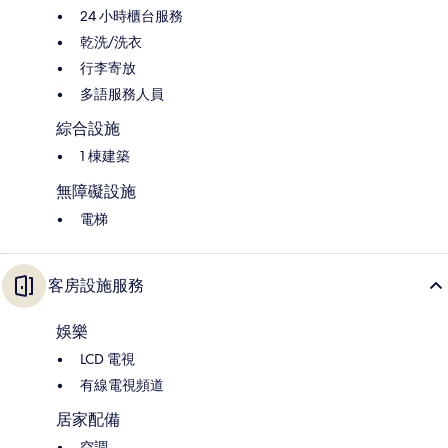
24 小時櫃台服務
乾洗/洗衣
行李寄放
多語服務人員
綜合設施
1 棟建築
無障礙設施
電梯
客房設施服務
娛樂
LCD 電視
有線電視頻道
居家配備
空調