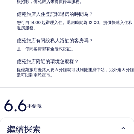
很抱歉，億苑旅店未提供停車服務。
億苑旅店入住登記和退房的時間為？
您可自 14:00 起辦理入住。退房時間為 12:00。提供快速入住和
退房服務。
億苑旅店有附設私人浴缸的客房嗎？
是，每間客房都有全浸式浴缸。
億苑旅店附近的環境怎麼樣？
從億苑旅店走路只要 6 分鐘就可以到捷運府中站，另外走 8 分鐘
還可以到南雅夜市。
評
6.6
論
不錯哦
繼續探索