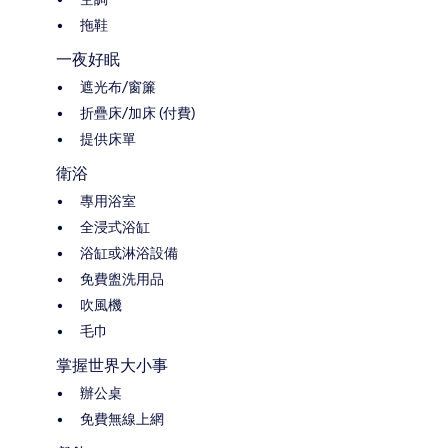
拖鞋
一夜好眠
遮光布/窗簾
折疊床/加床 (付費)
提供床單
衛浴
專用浴室
全浸式浴缸
浴缸或淋浴設備
免費盥洗用品
吹風機
毛巾
掌握世界大小事
辦公桌
免費無線上網