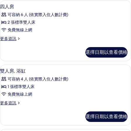
客
四人房 | 書桌、遮光布/窗簾、折疊床
顯
3
四人房
房
示
篩
可容納 6 人 (依實際入住人數計費)
四
選
2 張標準雙人床
人
條
免費無線上網
房
件
更
更多資訊
的
多
所
四
選擇日期以查看價格
人
有
房
相
的
雙人房, 浴缸 | 書桌、遮光布/窗簾、
顯
5
詳
雙人房, 浴缸
片
示
情
可容納 4 人 (依實際入住人數計費)
雙
1 張標準雙人床
人
免費無線上網
房,
更
更多資訊
浴
多
缸
雙
選擇日期以查看價格
人
的
房,
所
浴