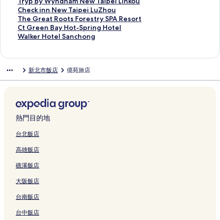
連
連
e
e
b
n
連
c
e
T
e
i
t
e
s
i
G
p
o
T
Tryp By Wyndham New Taipei Linkou
結
結
l
M
a
c
結
t
l
a
N
g
e
s
d
K
r
e
u
r
C
Check inn New Taipei LuZhou
-
o
n
h
N
的
o
e
h
l
o
e
a
a
C
r
y
h
T
The Great Roots Forestry SPA Resort
X
t
的
o
e
連
y
w
t
X
r
C
r
n
i
P
p
e
h
C
Ct Green Bay Hot-Spring Hotel
i
e
連
n
w
結
u
T
s
i
t
h
u
d
t
o
B
c
e
t
W
Walker Hotel Sanchong
n
l
結
g
T
a
a
i
z
G
i
i
H
y
i
y
k
G
G
a
-
-
的
a
n
i
n
h
r
n
z
o
M
n
W
i
r
r
l
J
L
連
i
A
p
J
i
e
e
a
t
i
t
y
n
e
e
k
新北市飯店
億苑旅店
h
i
結
p
i
e
i
的
e
H
w
e
n
s
n
n
a
e
e
u
n
e
r
i
u
連
n
o
a
l
s
b
d
N
t
n
r
n
k
i
p
C
f
結
B
t
H
的
h
y
h
e
R
B
H
g
o
S
o
i
e
a
e
o
連
e
S
a
w
o
a
o
B
u
a
r
t
n
y
l
t
結
n
h
m
T
o
y
t
r
的
n
t
y
的
的
的
S
g
e
N
a
t
H
e
熱門目的地
a
連
c
b
X
連
連
連
p
H
r
e
i
s
o
l
n
結
h
y
i
結
結
結
r
o
a
w
p
F
t
S
台北飯店
c
o
I
n
i
t
t
T
e
o
-
a
高雄飯店
h
n
H
z
n
e
o
a
i
r
S
n
的
g
G
h
g
l
n
i
L
e
p
c
礁溪飯店
連
的
的
u
R
的
T
p
u
s
r
h
結
連
連
a
e
連
a
e
Z
t
i
o
大阪飯店
結
結
n
s
結
i
i
h
r
n
n
g
o
p
L
o
y
g
g
台南飯店
的
r
e
i
u
S
H
的
連
t
i
n
的
P
o
連
台中飯店