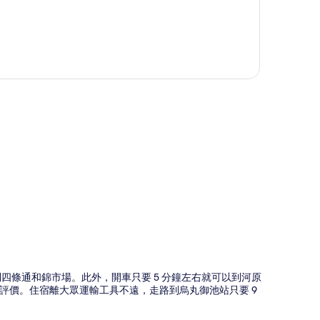
圖
到四條通和錦市場。此外，開車只要 5 分鐘左右就可以到河原
評價。住宿離大眾運輸工具不遠，走路到烏丸御池站只要 9