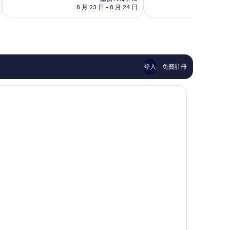
價
太
有
8 月 23 日 - 8 月 24 日
8 月
格
棒
夠
為
了，
讚，
NT$1,028
907
454
則
則
評
評
論
論
登入
免費註冊