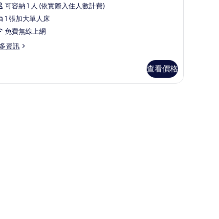
論)
非
可容納 1 人 (依實際入住人數計費)
吸
1 張加大單人床
煙
免費無線上網
房
多資訊
的
查看價格
所
有
相
片