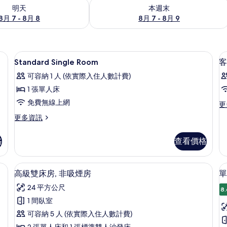
7 - 8月 8) 的供應情況
查看本週末 (8月 7 - 8月 9) 的供應情況
明天
本週末
8月 7 - 8月 8
8月 7 - 8月 9
險箱、書桌
高級寢具、羽絨被、客房內保險箱、書
顯
1
Standard Single Room
客
示
可容納 1 人 (依實際入住人數計費)
Standard
1 張單人床
Single
免費無線上網
更
更
Room
多
的
更
更多資訊
客
多
所
房
Standard
的
格
查看價格
有
Single
詳
Room
相
情
的
al) | 高級寢具、羽絨被、客房內保險箱、書桌
高級雙床房, 非吸煙房 | 高級寢具、
顯
片
12
詳
高級雙床房, 非吸煙房
單
示
情
24 平方公尺
8.
高
1 間臥室
級
可容納 5 人 (依實際入住人數計費)
雙
房
2 張單人床和 1 張標準雙人沙發床