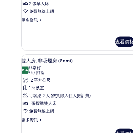
論)
非
2 張單人床
吸
免費無線上網
煙
更
更多資訊
多
房
雙
(Universal)
床
的
房,
查看價
非
所
吸
有
高級寢具、羽絨被、客房內保
顯
煙
14
雙人房, 非吸煙房 (Semi)
房
相
示
非常好
(Universal)
8.4
片
8.4 分，滿分 10 分
雙
(36
36 則評論
的
詳
則
人
12 平方公尺
情
評
房,
1 間臥室
論)
非
可容納 2 人 (依實際入住人數計費)
吸
1 張標準雙人床
煙
免費無線上網
房
更
更多資訊
多
(Semi)
雙