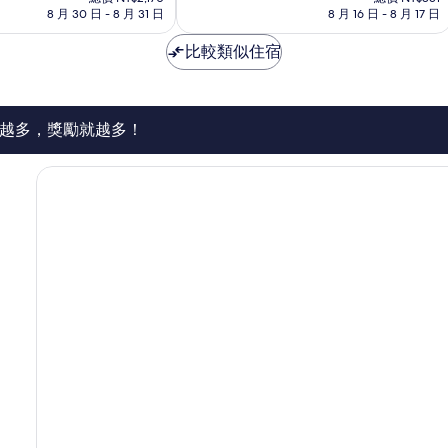
價
價
非
8 月 30 日 - 8 月 31 日
8 月 16 日 - 8 月 17 日
格
格
常
為
為
好，
比較類似住宿
NT$1,740
NT$768
461
則
評
論
越多，獎勵就越多！