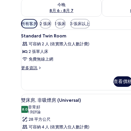
查看今晚 (8月 6 - 8月 7) 的供應情況
查看明天 (8月 
今晚
8月 6 - 8月 7
可
所有客房
2 張床
1 張床
3 張床以上
用
高級寢具、羽絨被、客房內保
顯
的
1
Standard Twin Room
示
客
可容納 2 人 (依實際入住人數計費)
房
Standard
2 張單人床
篩
Twin
免費無線上網
選
Room
條
的
更
更多資訊
件
多
所
Standard
查看價
有
Twin
Room
相
的
雙床房, 非吸煙房 (Univers
顯
片
12
詳
雙床房, 非吸煙房 (Universal)
示
情
非常好
8.0
8.0 分，滿分 10 分
雙
(1
1 則評論
則
床
28 平方公尺
評
房,
可容納 4 人 (依實際入住人數計費)