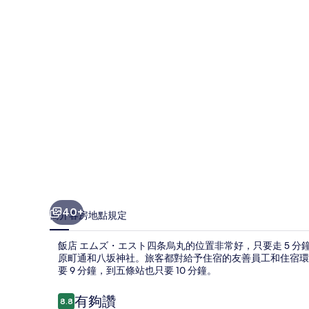
エ
ス
ト
四
条
烏
丸
的
相
片
40+
簡介
客房
地點
規定
集
飯店 エムズ・エスト四条烏丸的位置非常好，只要走 5 分
原町通和八坂神社。旅客都對給予住宿的友善員工和住宿環
要 9 分鐘，到五條站也只要 10 分鐘。
評
有夠讚
8.8
8.8 分，滿分 10 分，