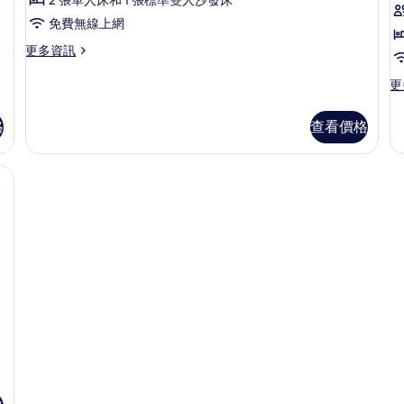
床
免費無線上網
房,
更
更多資訊
非
多
吸
高
更
更
級
多
煙
雙
單
格
查看價格
房
床
人
房,
房,
的
非
非
險箱、書桌
所
吸
吸
煙
煙
有
房
房
相
的
的
詳
片
詳
情
情