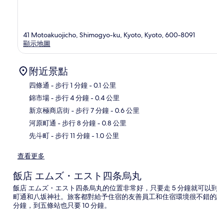
41 Motoakuojicho, Shimogyo-ku, Kyoto, Kyoto, 600-8091
顯示地圖
附近景點
四條通
- 步行 1 分鐘
- 0.1 公里
錦市場
- 步行 4 分鐘
- 0.4 公里
地
新京極商店街
- 步行 7 分鐘
- 0.6 公里
河原町通
- 步行 8 分鐘
- 0.8 公里
先斗町
- 步行 11 分鐘
- 1.0 公里
查看更多
飯店 エムズ・エスト四条烏丸
飯店 エムズ・エスト四条烏丸的位置非常好，只要走 5 分鐘就可以
町通和八坂神社。旅客都對給予住宿的友善員工和住宿環境很不錯的
分鐘，到五條站也只要 10 分鐘。