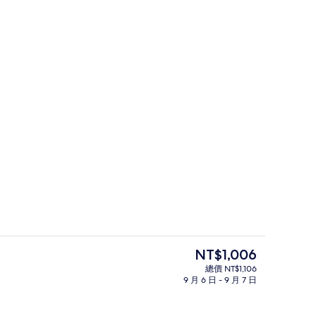
走廊
目
NT$1,006
前
總價 NT$1,106
的
9 月 6 日 - 9 月 7 日
高級雙床房, 非吸煙房 | 高級寢具、
價
格
是