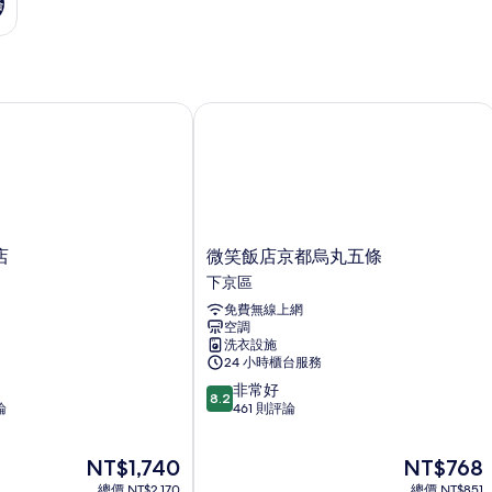
格
微笑飯店京都烏丸五條
微
店
微笑飯店京都烏丸五條
笑
下京區
飯
免費無線上網
店
空調
京
洗衣設施
都
24 小時櫃台服務
烏
8.2
非常好
丸
8.2
分，
論
461 則評論
五
滿
條
分
下
現
現
NT$1,740
NT$768
10
京
在
在
分，
總價 NT$2,170
區
總價 NT$851