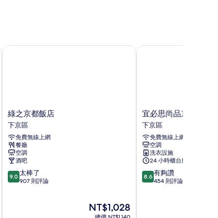
綠之京都飯店
宜必思尚品京都四條
綠
宜
綠之京都飯店
宜必思尚品京都四條
之
必
下京區
下京區
京
思
免費無線上網
免費無線上網
都
尚
餐廳
空調
飯
品
空調
洗衣設施
店
京
酒吧
24 小時櫃台服務
下
都
9.0
8.6
太棒了
有夠讚
京
四
9.0
8.6
分，
分，
907 則評論
454 則評論
區
條
滿
滿
下
分
分
京
現
NT$1,028
10
10
區
在
分，
分，
總價 NT$1,140