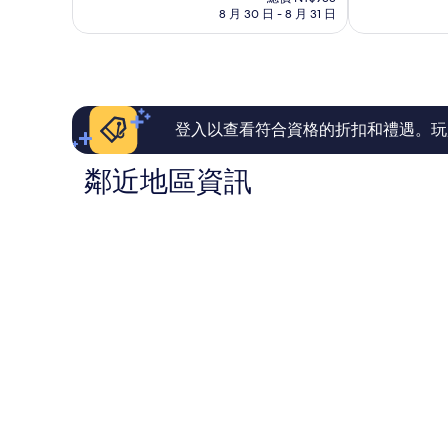
價
非
有
8 月 30 日 - 8 月 31 日
格
常
夠
為
好，
讚，
NT$760
1,005
1,000
則
則
評
評
論
論
登入以查看符合資格的折扣和禮遇。玩
鄰近地區資訊