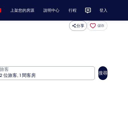
上架您的房源
說明中心
行程
登入
分享
儲存
旅客
搜尋