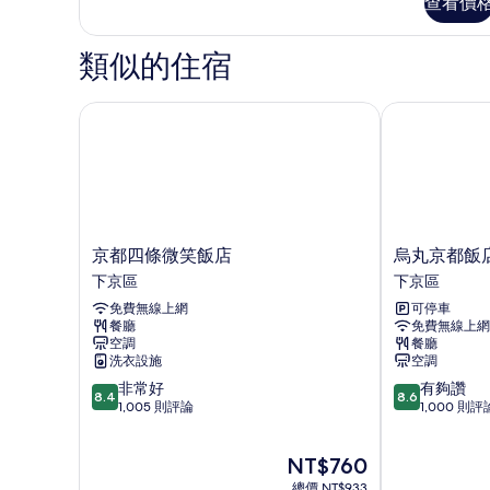
的
查看價
人
所
房,
非
類似的住宿
有
吸
相
煙
房
京都四條微笑飯店
烏丸京都飯店
片
(Semi)
的
詳
情
京
烏
京都四條微笑飯店
烏丸京都飯
都
丸
下京區
下京區
四
京
免費無線上網
可停車
條
都
餐廳
免費無線上網
微
飯
空調
餐廳
笑
店
洗衣設施
空調
飯
下
8.4
8.6
非常好
有夠讚
店
京
8.4
8.6
分，
分，
1,005 則評論
1,000 則評
下
區
滿
滿
京
分
分
區
現
NT$760
10
10
在
分，
分，
總價 NT$933