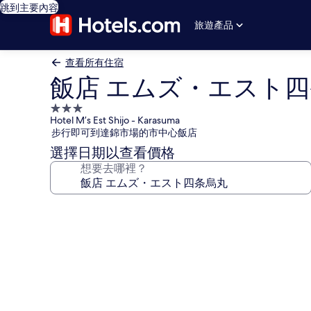
跳到主要內容
旅遊產品
查看所有住宿
飯店 エムズ・エスト
3.0
Hotel M’s Est Shijo - Karasuma
星
步行即可到達錦市場的市中心飯店
級
選擇日期以查看價格
住
想要去哪裡？
宿
飯
店
エ
ム
ズ・