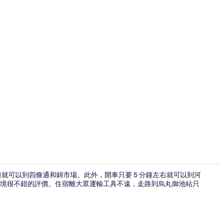
室內細部
鐘就可以到四條通和錦市場。此外，開車只要 5 分鐘左右就可以到河
境很不錯的評價。住宿離大眾運輸工具不遠，走路到烏丸御池站只
外觀細部