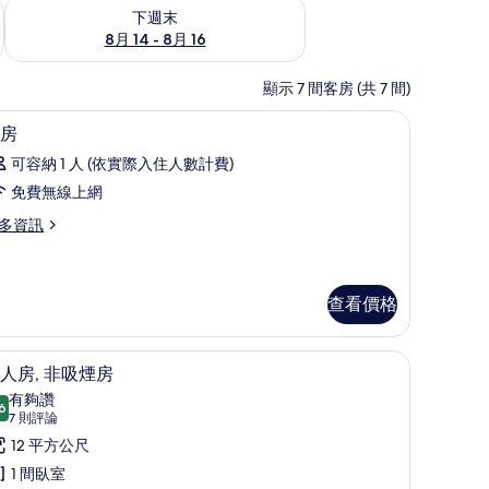
查看下週末 (8月 14 - 8月 16) 的供應情況
下週末
8月 14 - 8月 16
顯示 7 間客房 (共 7 間)
桌
大廳
顯
5
房
示
可容納 1 人 (依實際入住人數計費)
客
免費無線上網
房
多資訊
的
所
有
查看價格
相
片
羽絨被、客房內保險箱、書桌
高級寢具、羽絨被、客房內保險箱、書桌
顯
12
人房, 非吸煙房
示
有夠讚
6
8.6 分，滿分 10 分
單
(7
7 則評論
則
人
12 平方公尺
評
,
1 間臥室