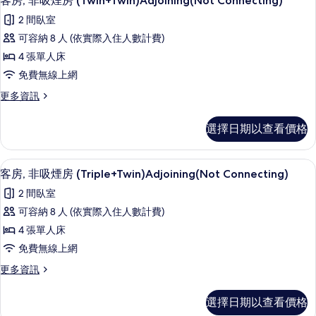
客房, 非吸煙房 (Twin+Twin)Adjoining(Not Connecting)
示
房
所
2 間臥室
(Double+Twin)Adjoining(Not
客
有
Connecting)
可容納 8 人 (依實際入住人數計費)
房,
的
相
4 張單人床
詳
非
片
情
免費無線上網
吸
更
更多資訊
煙
多
房
客
選擇日期以查看價格
房,
(Twin+Twin)Adjoining(Not
非
Connecting)
吸
客房內保險箱、遮光布/窗簾、熨斗/熨
顯
的
1
煙
客房, 非吸煙房 (Triple+Twin)Adjoining(Not Connecting)
示
房
所
2 間臥室
(Twin+Twin)Adjoining(Not
客
有
Connecting)
可容納 8 人 (依實際入住人數計費)
房,
的
相
4 張單人床
詳
非
片
情
免費無線上網
吸
更
更多資訊
煙
多
房
客
選擇日期以查看價格
房,
(Triple+Twin)Adjoining(Not