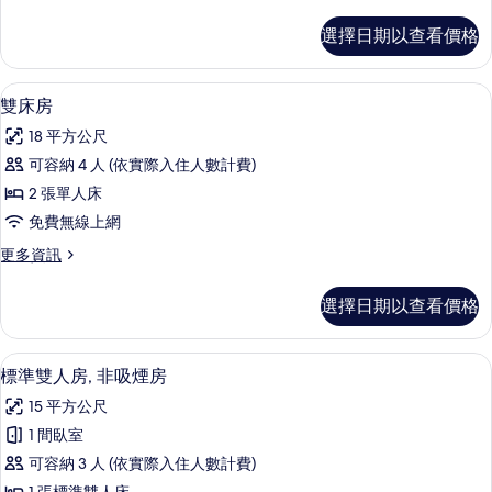
多
單
經
選擇日期以查看價格
濟
人
雙
入
人
客房內保險箱、遮光布/窗簾、熨斗/熨
顯
13
房
雙床房
住,
示
單
非
18 平方公尺
人
雙
入
吸
可容納 4 人 (依實際入住人數計費)
床
住,
煙
2 張單人床
非
房
吸
房
免費無線上網
的
煙
的
更
更多資訊
房
所
多
所
的
有
雙
詳
選擇日期以查看價格
有
床
情
相
房
相
片
的
客房內保險箱、遮光布/窗簾、熨斗/熨
顯
片
6
詳
標準雙人房, 非吸煙房
示
情
15 平方公尺
標
1 間臥室
準
可容納 3 人 (依實際入住人數計費)
雙