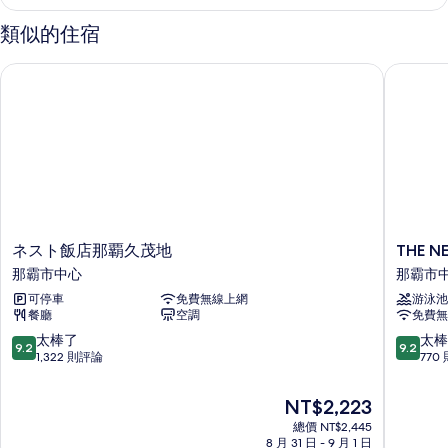
非
Connecting)
吸
類似的住宿
的
煙
房
所
ネスト飯店那覇久茂地
THE NE
(Triple+Twin)Adjoining(Not
有
Connecting)
的
相
詳
片
情
ネ
THE
ネスト飯店那覇久茂地
THE N
ス
NEST
那霸市中心
那霸市
ト
那
可停車
免費無線上網
游泳池
飯
霸
餐廳
空調
免費無
店
那
那
霸
9.2
9.2
太棒了
太棒
9.2
9.2
覇
市
分，
分，
1,322 則評論
770
久
中
滿
滿
茂
心
分
分
現
NT$2,223
地
10
10
在
那
總價 NT$2,445
分，
分，
價
8 月 31 日 - 9 月 1 日
霸
太
太