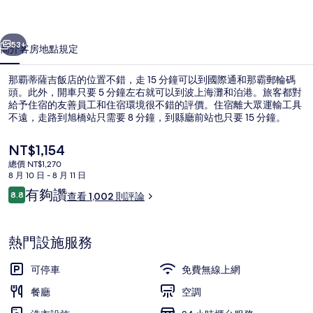
店
一個
下一個
的
53+
簡介
客房
地點
規定
相
那覇蒂薩吉飯店的位置不錯，走 15 分鐘可以到國際通和那霸郵輪碼
片
頭。此外，開車只要 5 分鐘左右就可以到波上海灘和泊港。旅客都對
給予住宿的友善員工和住宿環境很不錯的評價。住宿離大眾運輸工具
集
不遠，走路到旭橋站只需要 8 分鐘，到縣廳前站也只要 15 分鐘。
目
NT$1,154
前
總價 NT$1,270
的
8 月 10 日 - 8 月 11 日
價
評
有夠讚
8.8
入口
查看 1,002 則評論
格
8.8 分，滿分 10 分，
論
是
NT$1,154
熱門設施服務
可停車
免費無線上網
餐廳
空調