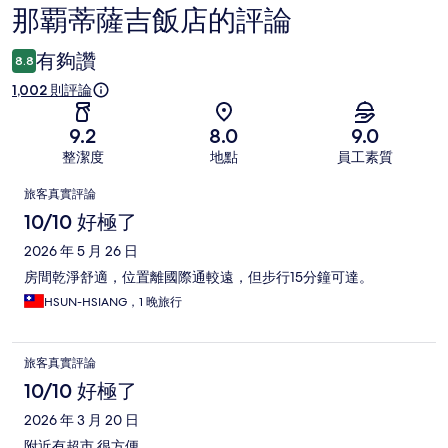
那覇蒂薩吉飯店的評論
評
論
有夠讚
8.8
1,002 則評論
9.2
8.0
9.0
整潔度
地點
員工素質
評
旅客真實評論
論
10/10 好極了
2026 年 5 月 26 日
房間乾淨舒適，位置離國際通較遠，但步行15分鐘可達。
HSUN-HSIANG，1 晚旅行
旅客真實評論
10/10 好極了
2026 年 3 月 20 日
附近有超市 很方便