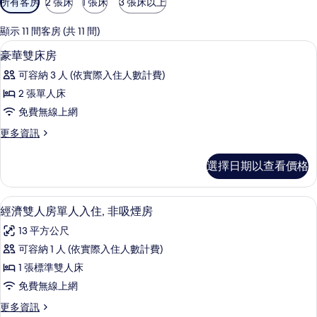
所有客房
2 張床
1 張床
3 張床以上
用
的
顯示 11 間客房 (共 11 間)
客
客房內保險箱、遮光布/窗簾、熨斗/熨
顯
4
豪華雙床房
房
示
篩
可容納 3 人 (依實際入住人數計費)
豪
選
2 張單人床
華
條
免費無線上網
雙
件
更
更多資訊
床
多
房
豪
選擇日期以查看價格
華
的
雙
所
床
客房內保險箱、遮光布/窗簾、熨斗/熨
顯
7
房
經濟雙人房單人入住, 非吸煙房
有
示
的
相
13 平方公尺
詳
經
情
片
可容納 1 人 (依實際入住人數計費)
濟
1 張標準雙人床
雙
免費無線上網
人
更
更多資訊
房