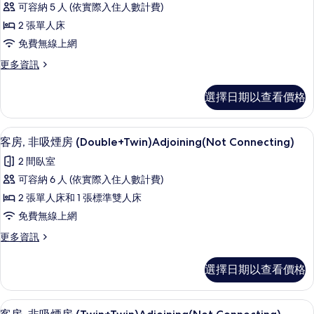
片
可容納 5 人 (依實際入住人數計費)
Twin1room
2 張單人床
+
免費無線上網
Twin1room
的
更
更多資訊
多
所
Twin1room
選擇日期以查看價格
有
+
Twin1room
相
的
客房內保險箱、遮光布/窗簾、熨斗/熨
顯
片
1
詳
客房, 非吸煙房 (Double+Twin)Adjoining(Not Connecting)
示
情
2 間臥室
客
可容納 6 人 (依實際入住人數計費)
房,
2 張單人床和 1 張標準雙人床
非
免費無線上網
吸
更
更多資訊
煙
多
房
客
選擇日期以查看價格
房,
(Double+Twin)Adjoining(Not
非
Connecting)
吸
客房內保險箱、遮光布/窗簾、熨斗/熨
顯
的
1
煙