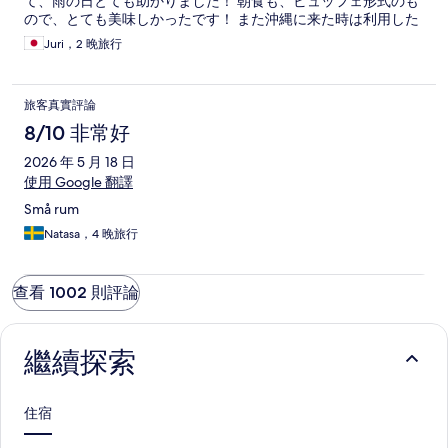
て、雨の日とても助かりました！ 朝食も、ビュッフェ形式のも
ので、とても美味しかったです！ また沖縄に来た時は利用した
いなと思いました。
Juri，2 晚旅行
旅客真實評論
8/10 非常好
2026 年 5 月 18 日
使用 Google 翻譯
Små rum
Natasa，4 晚旅行
查看 1002 則評論
繼續探索
住宿