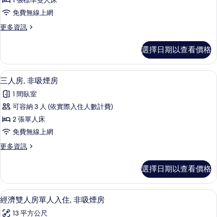
1 張標準雙人床
人
免費無線上網
房,
更
更多資訊
非
多
吸
標
選擇日期以查看價格
準
煙
雙
房
人
客房內保險箱、遮光布/窗簾、熨斗/熨
顯
6
房,
三人房, 非吸煙房
的
示
非
所
1 間臥室
吸
三
煙
有
可容納 3 人 (依實際入住人數計費)
人
房
相
2 張單人床
的
房,
詳
片
免費無線上網
非
情
更
更多資訊
吸
多
煙
三
選擇日期以查看價格
人
房
房,
的
非
客房內保險箱、遮光布/窗簾、熨斗/熨
顯
7
吸
經濟雙人房單人入住, 非吸煙房
所
示
煙
有
13 平方公尺
房