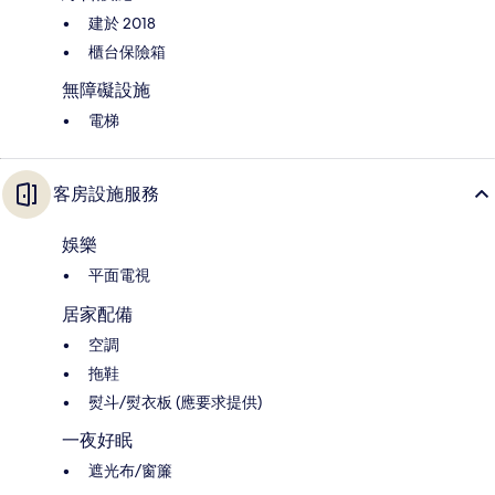
建於 2018
櫃台保險箱
無障礙設施
電梯
客房設施服務
娛樂
平面電視
居家配備
空調
拖鞋
熨斗/熨衣板 (應要求提供)
一夜好眠
遮光布/窗簾