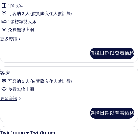
經
的
相
1 間臥室
濟
詳
片
可容納 2 人 (依實際入住人數計費)
情
雙
1 張標準雙人床
人
免費無線上網
房
更
更多資訊
單
多
人
經
選擇日期以查看價格
濟
入
雙
住,
人
客房內保險箱、遮光布/窗簾、熨斗/熨
顯
1
房
客房
非
示
單
吸
可容納 5 人 (依實際入住人數計費)
人
客
入
煙
免費無線上網
房
住,
房
更
更多資訊
非
的
多
吸
的
所
客
煙
選擇日期以查看價格
所
房
房
有
的
有
的
相
詳
詳
客房內保險箱、遮光布/窗簾、熨斗/熨
顯
相
1
情
Twin1room + Twin1room
情
片
示