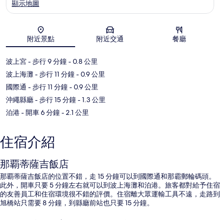
顯示地圖
地圖
附近景點
附近交通
餐廳
波上宮
- 步行 9 分鐘
- 0.8 公里
波上海灘
- 步行 11 分鐘
- 0.9 公里
國際通
- 步行 11 分鐘
- 0.9 公里
沖繩縣廳
- 步行 15 分鐘
- 1.3 公里
泊港
- 開車 6 分鐘
- 2.1 公里
住宿介紹
那覇蒂薩吉飯店
那覇蒂薩吉飯店的位置不錯，走 15 分鐘可以到國際通和那霸郵輪碼頭。
此外，開車只要 5 分鐘左右就可以到波上海灘和泊港。旅客都對給予住宿
的友善員工和住宿環境很不錯的評價。住宿離大眾運輸工具不遠，走路到
旭橋站只需要 8 分鐘，到縣廳前站也只要 15 分鐘。