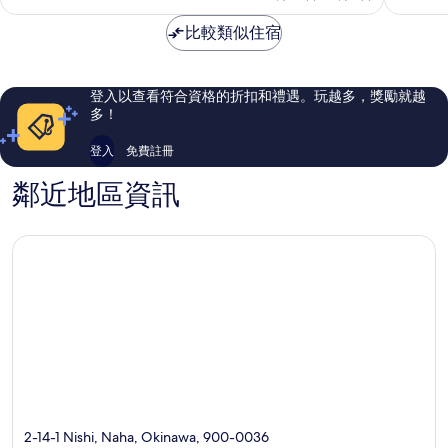
格
市
棒
棒
為
比較類似住宿
中
了，
了，
NT$2,223
心
1,322
770
則
則
評
評
登入以查看符合資格的折扣和禮遇。玩越多，獎勵就越
論
論
多！
登入
免費註冊
鄰近地區資訊
2-14-1 Nishi, Naha, Okinawa, 900-0036