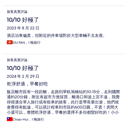
旅客真實評論
10/10 好極了
2023 年 8 月 22 日
酒店泊車偏貴，但附近的停車場對於大型車輛不太友善。
SIU FAN，1 晚旅行
旅客真實評論
10/10 好極了
2024 年 2 月 29 日
乾淨舒適，早餐好吃
飯店離市區有一段距離，走路到單軌旭橋站約10-15分，走到國際
通約20分鐘，附近有超市方便採買，離港口和波上宮不遠，我覺
得很適合單人旅行或有租車的旅客，此行是帶長輩出遊，他們就
會覺得有點遠，可以搭計程車到市區約600日圓，不貴！房間大
小還可以，整體乾淨舒適，早餐的選擇不多但都蠻好吃的！小小
建議電視主選單的成人頻道示意圖可以遮蔽，不然和長輩一起看
Chiao-Hui，1 晚旅行
到蠻尷尬的...