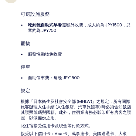
可選設施服務
吃到飽自助式早餐
需額外收費，成人約為 JPY1500，兒
童約為 JPY750
寵物
服務性動物免收費
停車
自助停車費：每晚 JPY1500
規定
根據「日本衛生及社會安全部 (MHLW)」之規定，所有國際
旅客辦理入住手續 (入住飯店、汽車旅館等) 時必須告知飯店
其護照號碼與國籍。此外，住宿業者務必影印所有房客之護
照，以做備份之用。
此住宿接受信用卡及現金等付款方式。
接受以下信用卡：Visa 卡、萬事達卡、美國運通卡、大來