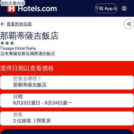
跳到主要內容
下載 App
查看所有住宿
那覇蒂薩吉飯店
3.0
Tissage Hotel Naha
星
設有餐廳並鄰近國際通的飯店
級
住
選擇日期以查看價格
宿
想要去哪裡？
日期
旅客