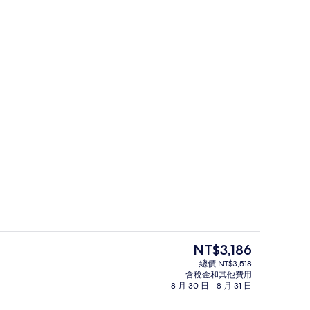
大廳酒吧
目
NT$3,186
前
總價 NT$3,518
的
含稅金和其他費用
張加大雙人床, 非吸煙房, 城市景觀 | 客房景觀
大廳
價
8 月 30 日 - 8 月 31 日
格
是