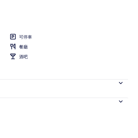
可停車
餐廳
酒吧