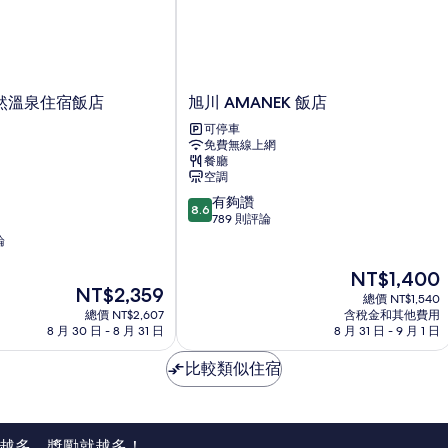
觀
房,
的
城
所
市
景
有
觀
旭
然溫泉住宿飯店
旭川 AMANEK 飯店
相
的
川
詳
片
可停車
AMANEK
情
免費無線上網
飯
餐廳
店
空調
8.6
有夠讚
8.6
分，
789 則評論
滿
論
分
10
現
NT$1,400
現
分，
NT$2,359
在
總價 NT$1,540
在
有
價
總價 NT$2,607
含稅金和其他費用
價
夠
格
8 月 30 日 - 8 月 31 日
8 月 31 日 - 9 月 1 日
格
讚，
為
為
789
NT$1,400
比較類似住宿
NT$2,359
則
評
論
越多，獎勵就越多！