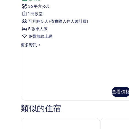
吸
家
with
煙
36 平方公尺
庭
Japanese
房,
1 間臥室
城
Style
客
市
可容納 5 人 (依實際入住人數計費)
Room)
房,
景
5 張單人床
的
觀
5
免費無線上網
(Classic,
所
間
with
更
更多資訊
有
臥
Japanese
多
Style
相
室,
家
Room)
片
庭
非
的
客
詳
吸
房,
情
5
煙
間
房,
臥
城
室,
查看價
非
市
吸
類似的住宿
景
煙
房,
觀
城
旭川 JR 飯店
旭川多米自然
的
市
景