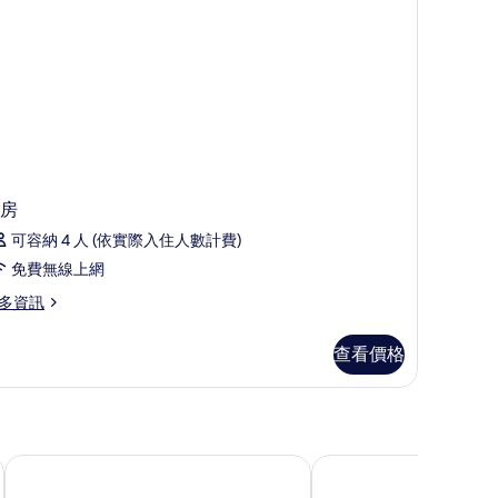
房
可容納 4 人 (依實際入住人數計費)
免費無線上網
多資訊
查看價格
KOKO HOTEL 旭川站前
旭川普樂美雅凱賓飯店