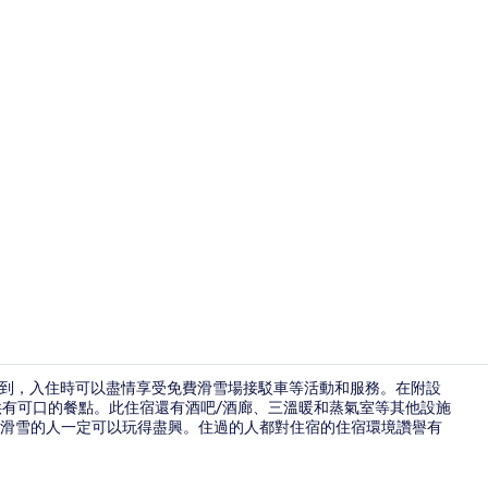
外觀
鐘可以到，入住時可以盡情享受免費滑雪場接駁車等活動和服務。在附設
提供有可口的餐點。此住宿還有酒吧/酒廊、三溫暖和蒸氣室等其他設施
滑雪的人一定可以玩得盡興。住過的人都對住宿的住宿環境讚譽有
雙人房, 1 