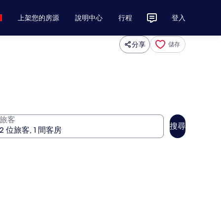
上架您的房源
說明中心
行程
登入
分享
儲存
旅客
搜尋