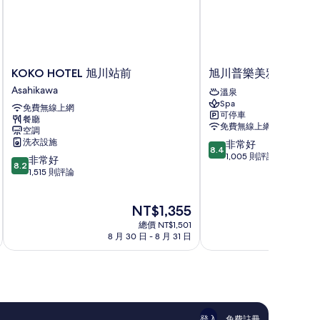
KOKO
旭
KOKO HOTEL 旭川站前
旭川普樂美雅凱賓飯
HOTEL
川
Asahikawa
溫泉
旭
普
Spa
免費無線上網
川
樂
可停車
餐廳
站
美
免費無線上網
空調
前
雅
洗衣設施
8.4
非常好
Asahikawa
凱
8.4
分，
1,005 則評論
8.2
非常好
賓
8.2
滿
分，
1,515 則評論
飯
分
滿
店
10
分
現
分，
NT$1,355
10
在
非
分，
總價 NT$1,501
價
常
非
8 月 30 日 - 8 月 31 日
8 月
格
好，
常
為
1,005
好，
NT$1,355
則
1,515
評
則
論
評
論
登入
免費註冊