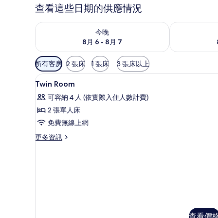
查看這些日期的供應情況
查看今晚 (8月 6 - 8月 7) 的供應情況
查看明天 (8月 
今晚
8月 6 - 8月 7
可
所有客房
2 張床
1 張床
3 張床以上
用
高級寢具、書桌、免費無線上
顯
的
1
Twin Room
示
客
可容納 4 人 (依實際入住人數計費)
房
Twin
2 張單人床
篩
Room
免費無線上網
選
的
條
更
更多資訊
所
件
多
有
Twin
Room
相
的
片
詳
情
查看價