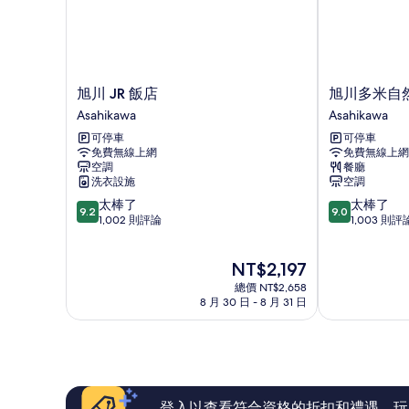
所
觀
有
的
詳
相
情
片
旭
旭
旭川 JR 飯店
旭川多米自
川
川
Asahikawa
Asahikawa
JR
多
可停車
可停車
飯
米
免費無線上網
免費無線上網
店
自
空調
餐廳
Asahikawa
然
洗衣設施
空調
溫
9.2
9.0
太棒了
太棒了
泉
9.2
9.0
分，
分，
1,002 則評論
1,003 則評
住
滿
滿
宿
分
分
飯
現
NT$2,197
10
10
店
在
分，
分，
總價 NT$2,658
Asahikawa
價
太
太
8 月 30 日 - 8 月 31 日
格
棒
棒
為
了，
了，
NT$2,197
1,002
1,003
則
則
評
評
論
論
登入以查看符合資格的折扣和禮遇。玩