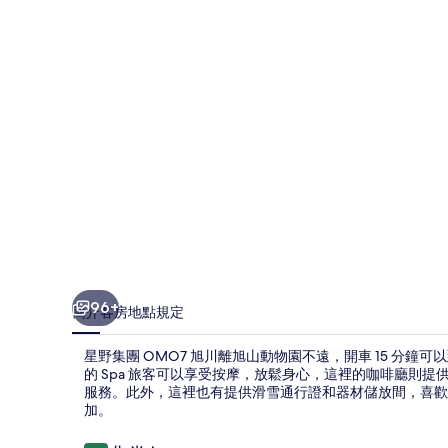
旭
川
的
相
片
集
96+
簡介
客房
地點
規定
星野集團 OMO7 旭川離旭山動物園不遠，開車 15 分
的 Spa 旅客可以享受按摩，放鬆身心，這裡的咖啡廳則
服務。此外，這裡也有提供滑雪通行證和器材儲放間，喜歡
加。