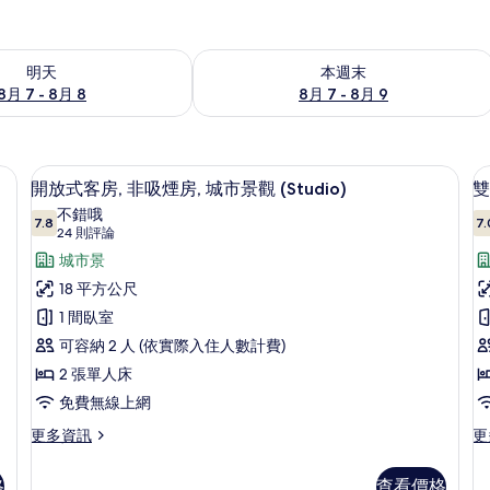
7 - 8月 8) 的供應情況
查看本週末 (8月 7 - 8月 9) 的供應情況
明天
本週末
8月 7 - 8月 8
8月 7 - 8月 9
網、床單
開放式客房, 非吸煙房, 城市景觀 (Stu
顯
7
開放式客房, 非吸煙房, 城市景觀 (Studio)
雙
示
不錯哦
7.8
7.
7.8 分，滿分 10 分
開
(24
24 則評論
則
放
城市景
評
式
18 平方公尺
房
論)
客
1 間臥室
房,
可容納 2 人 (依實際入住人數計費)
非
2 張單人床
吸
免費無線上網
(
煙
更
更
更多資訊
更
多
多
房,
開
雙
格
查看價格