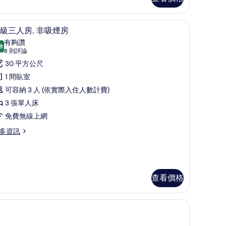
有
相
高級三人房, 非吸煙房 | 高級寢具、書桌、免
顯
7
級三人房, 非吸煙房
片
示
有夠讚
8
8.8 分，滿分 10 分
高
(8
8 則評論
niversal)
則
級
30 平方公尺
評
三
1 間臥室
論)
人
可容納 3 人 (依實際入住人數計費)
,
3 張單人床
非
免費無線上網
吸
多資訊
煙
房
的
查看價格
所
有
城市景觀 | 高級寢具、書桌、免費無線上網、床單
相
片