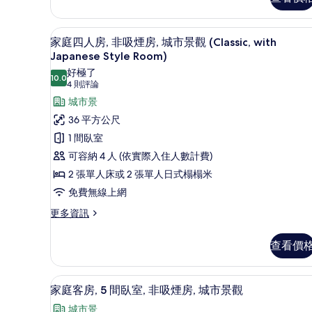
家庭四人房, 非吸煙房, 城市景觀 (Cl
顯
2
家庭四人房, 非吸煙房, 城市景觀 (Classic, with
示
Japanese Style Room)
家
好極了
10.0
10.0 分，滿分 10 分
(4
4 則評論
庭
則
城市景
四
評
36 平方公尺
人
論)
1 間臥室
房,
可容納 4 人 (依實際入住人數計費)
非
2 張單人床或 2 張單人日式榻榻米
吸
免費無線上網
煙
更
更多資訊
房,
多
城
家
查看價
庭
市
四
景
人
家庭客房, 5 間臥室, 非吸煙房
顯
觀
6
房,
家庭客房, 5 間臥室, 非吸煙房, 城市景觀
示
非
(Classic,
城市景