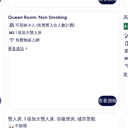
城
放
床
式
房,
市
客
非
assic, with Japanese Style Room) | 高級寢具、書桌、免費無線上網、床單
高級寢具、書桌、免費無線上網、床單
顯
景
5
房,
吸
Queen Room, Non Smoking
高
示
非
煙
觀
可容納 4 人 (依實際入住人數計費)
吸
房
8.
Queen
(Studio)
煙
(U
1 張加大雙人床
Room,
的
房,
的
免費無線上網
Non
城
詳
所
市
情
Smoking
更
更多資訊
有
景
多
的
觀
相
房
Queen
所
(Studio)
Room,
片
的
Non
有
詳
Smoking
更
更
相
情
的
多
詳
高
片
情
級
三
人
格
查看價格
房,
非
, 城市景觀 | 高級寢具、書桌、免費無線上網、床單
雙人房, 1 張加大雙人床, 非吸煙房, 
吸
顯
5
雙人房, 1 張加大雙人床, 非吸煙房, 城市景觀
煙
示
房
不錯哦
7.6