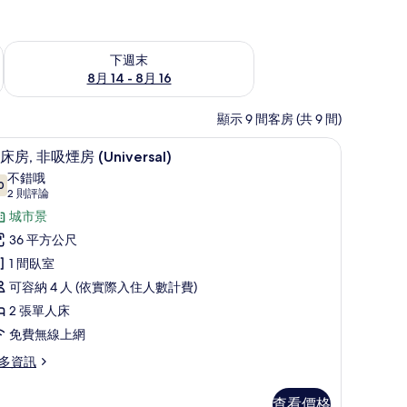
查看下週末 (8月 14 - 8月 16) 的供應情況
下週末
8月 14 - 8月 16
顯示 9 間客房 (共 9 間)
dio) | 高級寢具、書桌、免費無線上網、床單
高級寢具、書桌、免費無線上網、床單
顯
3
床房, 非吸煙房 (Universal)
示
不錯哦
0
7.0 分，滿分 10 分
雙
(2
2 則評論
則
床
城市景
評
,
36 平方公尺
論)
非
1 間臥室
吸
可容納 4 人 (依實際入住人數計費)
煙
2 張單人床
房
免費無線上網
Universal)
多資訊
的
所
查看價格