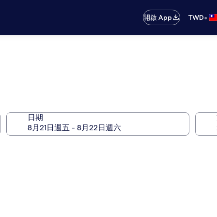
•
開啟 App
TWD
日期