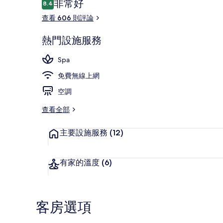
評
非常好
8.4
8.4 分，滿分 10 分，
論
查看 606 則評論
咖啡館
熱門設施服務
Spa
免費無線上網
空調
查看全部
主要設施服務
(12)
有家的溫度
(6)
客房選項