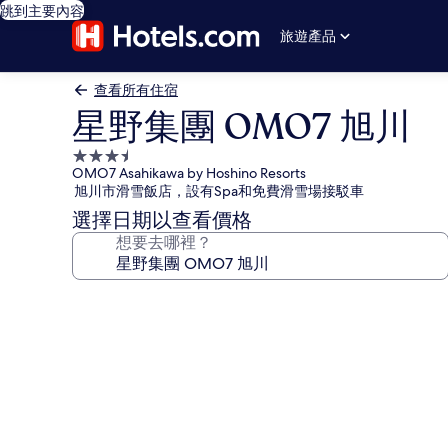
跳到主要內容
旅遊產品
查看所有住宿
星野集團 OMO7 旭川
3.5
OMO7 Asahikawa by Hoshino Resorts
星
旭川市滑雪飯店，設有Spa和免費滑雪場接駁車
級
選擇日期以查看價格
住
想要去哪裡？
宿
星
野
集
團
OMO7