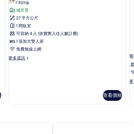
7.6 分，滿分 10 分
雙
(7
的
7 則評論
詳
則
人
城市景
情
評
房,
27 平方公尺
論)
1
1 間臥室
張
可容納 4 人 (依實際入住人數計費)
加
1 張加大雙人床
大
免費無線上網
雙
客
更
更多資訊
多
人
雙
床,
人
非
房,
更
更
1
多
吸
張
客
煙
格
查看價格
加
房
大
房,
的
雙
詳
城
人
情
床,
市
非
溫泉住宿飯店
旭川 AMANEK 飯店
景
吸
煙