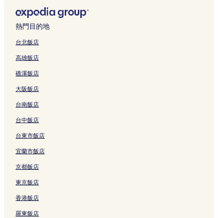
結
連
的
的
結
s
O
o
g
a
n
結
連
連
s
O
t
b
y
H
結
結
H
N
e
y
的
i
熱門目的地
o
G
l
S
連
v
t
的
Y
i
結
e
台北飯店
e
連
i
l
的
高雄飯店
l
結
l
k
連
的
a
s
結
礁溪飯店
連
n
J
結
b
i
大阪飯店
y
a
L
o
台南飯店
a
X
k
i
台中飯店
e
的
台東市飯店
s
連
h
結
宜蘭市飯店
o
r
京都飯店
e
的
東京飯店
連
香港飯店
結
羅東飯店