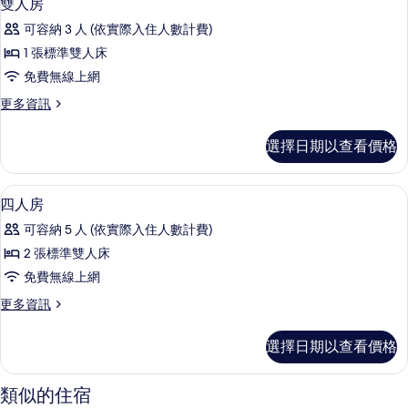
14
雙人房
房
示
篩
可容納 3 人 (依實際入住人數計費)
雙
選
1 張標準雙人床
人
條
免費無線上網
房
件
更
更多資訊
的
多
所
雙
選擇日期以查看價格
人
有
房
相
的
四人房 | 書桌、折疊床/加床、免費無
顯
15
詳
四人房
片
示
情
可容納 5 人 (依實際入住人數計費)
四
2 張標準雙人床
人
免費無線上網
房
更
更多資訊
的
多
所
四
選擇日期以查看價格
人
有
房
相
的
類似的住宿
詳