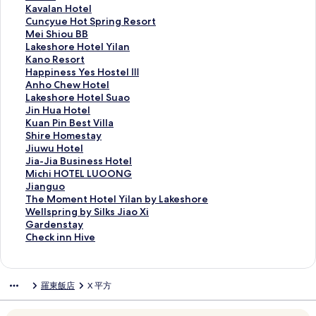
e
o
k
A
n
u
K
Kavalan Hotel
s
T
i
P
g
L
a
C
Cuncyue Hot Spring Resort
s
u
n
P
x
i
v
u
M
Mei Shiou BB
Y
n
n
Y
i
v
a
n
e
L
Lakeshore Hotel Yilan
e
g
M
B
a
的
l
c
i
a
K
Kano Resort
s
H
A
N
o
連
a
y
S
k
a
H
Happiness Yes Hostel Ⅲ
H
o
G
B
c
結
n
u
h
e
n
a
A
Anho Chew Hotel
o
t
I
的
e
H
e
i
s
o
p
n
L
Lakeshore Hotel Suao
s
e
K
連
a
o
H
o
h
R
p
h
a
J
Jin Hua Hotel
t
l
i
結
n
t
o
u
o
e
i
o
k
i
K
Kuan Pin Best Villa
e
的
d
的
e
t
B
r
s
n
C
e
n
u
S
Shire Homestay
l
連
s
連
l
S
B
e
o
e
h
s
H
a
h
J
Jiuwu Hotel
Ⅱ
結
的
結
的
p
的
H
r
s
e
h
u
n
i
i
J
Jia-Jia Business Hotel
的
連
連
r
連
o
t
s
w
o
a
P
r
u
i
M
Michi HOTEL LUOONG
連
結
結
i
結
t
的
Y
H
r
H
i
e
w
a
i
J
Jianguo
結
n
e
連
e
o
e
o
n
H
u
-
c
i
T
The Moment Hotel Yilan by Lakeshore
g
l
結
s
t
H
t
B
o
H
J
h
a
h
W
Wellspring by Silks Jiao Xi
R
Y
H
e
o
e
e
m
o
i
i
n
e
e
G
Gardenstay
e
i
o
l
t
l
s
e
t
a
H
g
M
l
a
C
Check inn Hive
s
l
s
的
e
的
t
s
e
B
O
u
o
l
r
h
o
a
t
連
l
連
V
t
l
u
T
o
m
s
d
e
r
n
e
結
S
結
i
a
的
s
E
的
e
p
e
c
羅東飯店
X 平方
t
的
l
u
l
y
連
i
L
連
n
r
n
k
的
連
Ⅲ
a
l
的
結
n
L
結
t
i
s
i
連
結
的
o
a
連
e
U
H
n
t
n