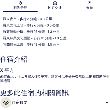
地圖
附近景點
附近交通
餐廳
羅東夜市
- 步行 3 分鐘
- 0.3 公里
羅東文化工場
- 步行 6 分鐘
- 0.5 公里
羅東運動公園
- 步行 15 分鐘
- 1.3 公里
羅東林業文化園區
- 步行 15 分鐘
- 1.3 公里
宜蘭觀光工廠
- 步行 18 分鐘
- 1.5 公里
住宿介紹
X 平方
來羅東玩，可以考慮入住X 平方。旅客可以享受免費無線上網和自助停車
等禮遇。
更多此住宿的相關資訊
住宿摘要