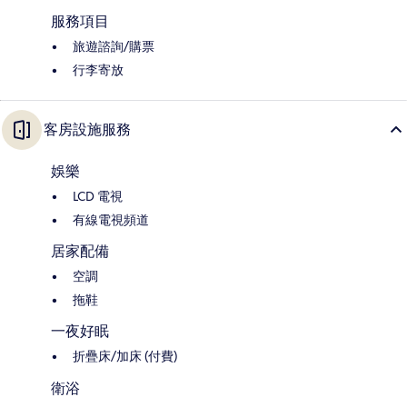
服務項目
旅遊諮詢/購票
行李寄放
客房設施服務
娛樂
LCD 電視
有線電視頻道
居家配備
空調
拖鞋
一夜好眠
折疊床/加床 (付費)
衛浴