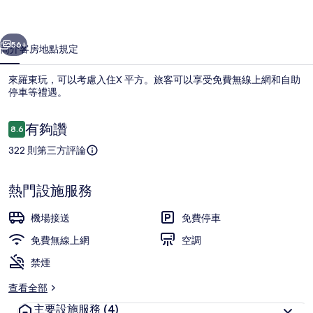
集
一個
下一個
56+
簡介
客房
地點
規定
來羅東玩，可以考慮入住X 平方。旅客可以享受免費無線上網和自助
停車等禮遇。
評
有夠讚
8.6
8.6 分，滿分 10 分，
論
322 則第三方評論
熱門設施服務
書桌、折疊床/加床、免費無線上網
機場接送
免費停車
免費無線上網
空調
禁煙
查看全部
主要設施服務
(4)