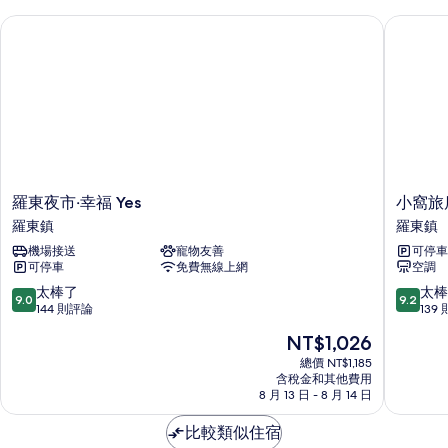
片
情
羅東夜市‧幸福 Yes
小窩旅店
羅
小
羅東夜市‧幸福 Yes
小窩旅
東
窩
羅東鎮
羅東鎮
夜
旅
機場接送
寵物友善
可停車
市‧
店
可停車
免費無線上網
空調
幸
(羅
福
東
9.0
9.2
太棒了
太棒
9.0
9.2
Yes
夜
分，
分，
144 則評論
139
羅
巿
滿
滿
現
NT$1,026
東
店)
分
分
在
鎮
羅
10
10
總價 NT$1,185
價
含稅金和其他費用
東
分，
分，
格
8 月 13 日 - 8 月 14 日
鎮
太
太
為
棒
棒
NT$1,026
比較類似住宿
了，
了，