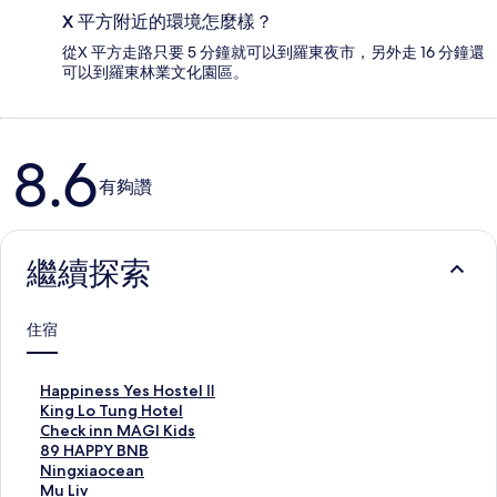
X 平方附近的環境怎麼樣？
從X 平方走路只要 5 分鐘就可以到羅東夜市，另外走 16 分鐘還
可以到羅東林業文化園區。
評
8.6
論
有夠讚
繼續探索
住宿
H
Happiness Yes Hostel Ⅱ
a
K
King Lo Tung Hotel
p
i
C
Check inn MAGI Kids
p
n
h
8
89 HAPPY BNB
i
g
e
9
N
Ningxiaocean
n
L
c
H
i
M
Mu Liv