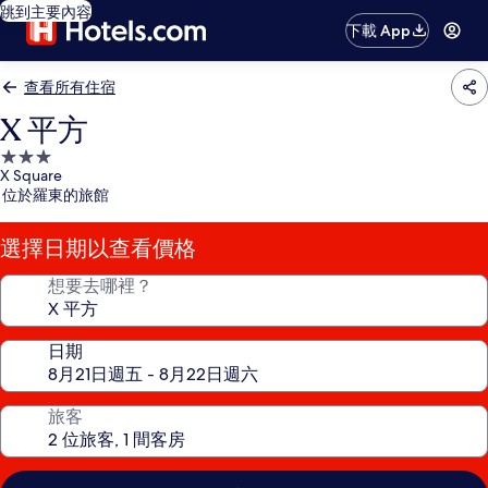
跳到主要內容
下載 App
查看所有住宿
X 平方
3.0
X Square
星
位於羅東的旅館
級
住
選擇日期以查看價格
宿
想要去哪裡？
日期
旅客