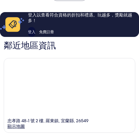
144
139
則
則
評
評
登入以查看符合資格的折扣和禮遇。玩越多，獎勵就越
論
論
多！
登入
免費註冊
鄰近地區資訊
忠孝路 48-1 號 2 樓, 羅東鎮, 宜蘭縣, 26549
顯示地圖