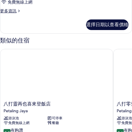
有
免費無線上網
詳
1
相
情
更
更多資訊
張
多
片
單
豪
選擇日期以查看價格
華
人
客
床
房,
類似的住宿
1
的
張
所
八打靈再也喜來登飯店
八打零查
單
有
人
床
相
的
片
詳
情
八
八
八打靈再也喜來登飯店
八打零
打
打
Petaling Jaya
Petaling
靈
零
游泳池
可停車
游泳池
再
查
免費無線上網
餐廳
免費無
也
亞
喜
希
8.8
8.6
有夠讚
有夠