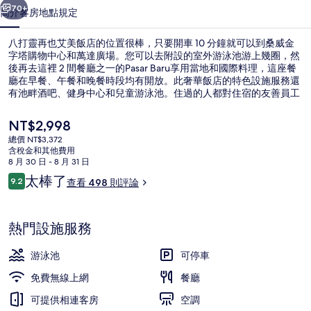
飯
70+
簡介
客房
地點
規定
店
八打靈再也艾美飯店的位置很棒，只要開車 10 分鐘就可以到桑威金
的
字塔購物中心和萬達廣場。您可以去附設的室外游泳池游上幾圈，然
後再去這裡 2 間餐廳之一的Pasar Baru享用當地和國際料理，這座餐
相
廳在早餐、午餐和晚餐時段均有開放。此奢華飯店的特色設施服務還
片
有池畔酒吧、健身中心和兒童游泳池。住過的人都對住宿的友善員工
讚不絕口。
集
目
NT$2,998
前
總價 NT$3,372
的
含稅金和其他費用
天台酒吧、泳池景觀、每日營業
價
8 月 30 日 - 8 月 31 日
格
評
太棒了
9.2
查看 498 則評論
是
9.2 分，滿分 10 分，
論
NT$2,998
熱門設施服務
游泳池
可停車
免費無線上網
餐廳
可提供相連客房
空調