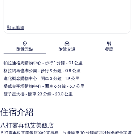
顯示地圖
附近景點
附近交通
餐廳
地圖
帕拉迪格姆購物中心
- 步行 1 分鐘
- 0.1 公里
格拉納再也湖公園
- 步行 9 分鐘
- 0.8 公里
進化概念購物中心
- 開車 3 分鐘
- 1.9 公里
桑威金字塔購物中心
- 開車 6 分鐘
- 5.7 公里
雙子星大樓
- 開車 23 分鐘
- 20.0 公里
住宿介紹
八打靈再也艾美飯店
八打靈再也艾美飯店的位置很棒，只要開車 10 分鐘就可以到桑威金字塔