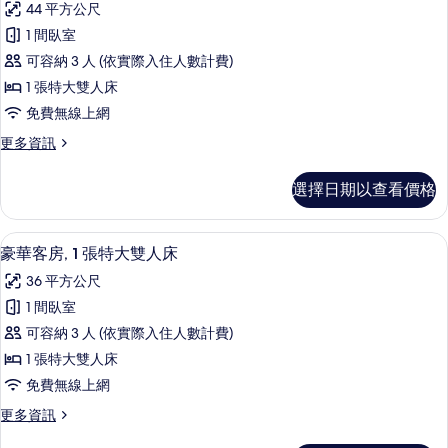
(Club
44 平方公尺
單
行
Executive)
人
1 間臥室
政
床
的
可容納 3 人 (依實際入住人數計費)
(Club
客
所
Executive)
1 張特大雙人床
房,
有
的
免費無線上網
詳
1
相
情
更
更多資訊
張
片
多
特
行
選擇日期以查看價格
政
大
客
雙
房,
迷你吧、客房內保險箱、書桌、筆電工
顯
11
1
人
豪華客房, 1 張特大雙人床
示
張
床
36 平方公尺
特
豪
(Club
大
1 間臥室
華
雙
Executive)
可容納 3 人 (依實際入住人數計費)
人
客
的
床
1 張特大雙人床
房,
所
(Club
免費無線上網
Executive)
1
有
的
更
更多資訊
張
相
詳
多
情