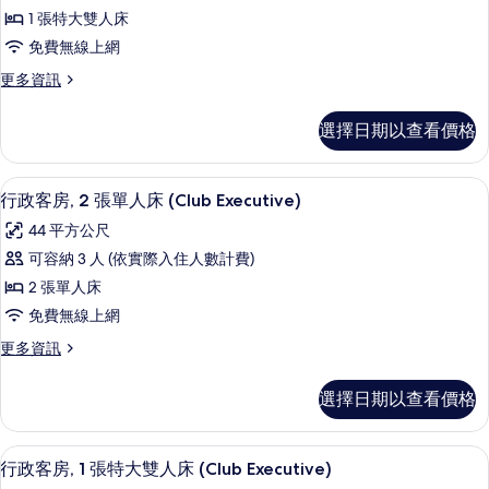
客
片
詳
1 張特大雙人床
房,
情
免費無線上網
1
更
更多資訊
張
多
特
行
選擇日期以查看價格
政
大
客
雙
房,
迷你吧、客房內保險箱、書桌、筆電工
顯
10
1
人
行政客房, 2 張單人床 (Club Executive)
示
張
床
44 平方公尺
特
行
的
大
可容納 3 人 (依實際入住人數計費)
政
雙
所
2 張單人床
人
客
有
床
免費無線上網
房,
的
相
更
更多資訊
詳
2
多
片
情
張
行
選擇日期以查看價格
政
單
客
人
房,
迷你吧、客房內保險箱、書桌、筆電工
顯
10
2
床
行政客房, 1 張特大雙人床 (Club Executive)
示
張