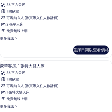
示
篩
36 平方公尺
豪
選
1 間臥室
華
條
可容納 3 人 (依實際入住人數計費)
客
件
2 張單人床
房,
免費無線上網
2
更
更多資訊
張
多
單
豪
選擇日期以查看價格
華
人
客
床
房,
迷你吧、客房內保險箱、書桌、筆電工
顯
8
2
的
豪華客房, 1 張特大雙人床
示
張
所
36 平方公尺
單
豪
有
人
1 間臥室
華
床
相
可容納 3 人 (依實際入住人數計費)
的
客
片
詳
1 張特大雙人床
房,
情
免費無線上網
1
更
更多資訊
張
多