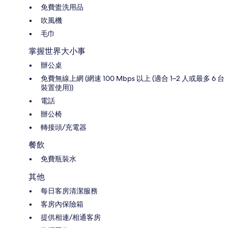
免費盥洗用品
吹風機
毛巾
掌握世界大小事
辦公桌
免費無線上網 (網速 100 Mbps 以上 (適合 1–2 人或最多 6 台
裝置使用))
電話
辦公椅
轉接頭/充電器
餐飲
免費瓶裝水
其他
每日客房清潔服務
客房內保險箱
提供相連/相通客房