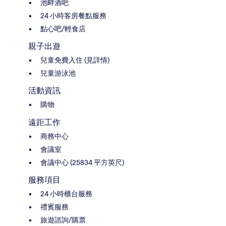
池畔酒吧
24 小時客房餐點服務
點心吧/輕食店
親子出遊
兒童免費入住 (見詳情)
兒童游泳池
活動資訊
購物
遠距工作
商務中心
會議室
會議中心 (25834 平方英尺)
服務項目
24 小時櫃台服務
禮賓服務
旅遊諮詢/購票