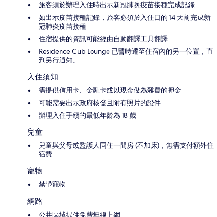
旅客須於辦理入住時出示新冠肺炎疫苗接種完成記錄
如出示疫苗接種記錄，旅客必須於入住日的 14 天前完成新
冠肺炎疫苗接種
住宿提供的資訊可能經由自動翻譯工具翻譯
Residence Club Lounge 已暫時遷至住宿內的另一位置，直
到另行通知。
入住須知
需提供信用卡、金融卡或以現金做為雜費的押金
可能需要出示政府核發且附有照片的證件
辦理入住手續的最低年齡為 18 歲
兒童
兒童與父母或監護人同住一間房 (不加床)，無需支付額外住
宿費
寵物
禁帶寵物
網路
公共區域提供免費無線上網