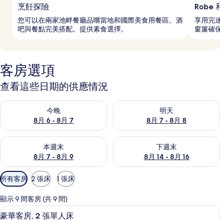
烹飪探險
Robe
您可以在兩家池畔餐廳品嚐當地和國際美食用餐區。酒
享用完
吧與餐點完美搭配。提供素食選擇。
窗簾確保
客房選項
查看這些日期的供應情況
查看今晚 (8月 6 - 8月 7) 的供應情況
查看明天 (8月 7 - 8月 8) 的
今晚
明天
8月 6 - 8月 7
8月 7 - 8月 8
查看本週末 (8月 7 - 8月 9) 的供應情況
查看下週末 (8月 14 - 8月 16)
本週末
下週末
8月 7 - 8月 9
8月 14 - 8月 16
可
所有客房
2 張床
1 張床
用
的
顯示 9 間客房 (共 9 間)
客
迷你吧、客房內保險箱、書桌、筆電工
顯
8
豪華客房, 2 張單人床
房