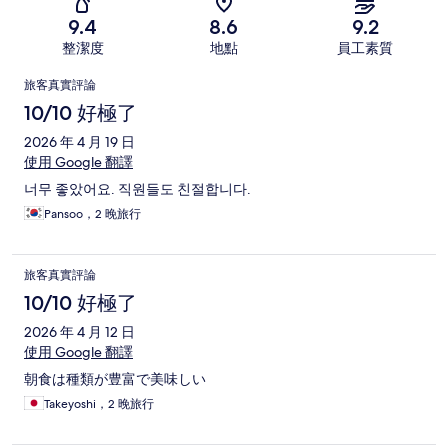
9.4
8.6
9.2
整潔度
地點
員工素質
評
旅客真實評論
論
10/10 好極了
2026 年 4 月 19 日
使用 Google 翻譯
너무 좋았어요. 직원들도 친절합니다.
Pansoo，2 晚旅行
旅客真實評論
10/10 好極了
2026 年 4 月 12 日
使用 Google 翻譯
朝食は種類が豊富で美味しい
Takeyoshi，2 晚旅行