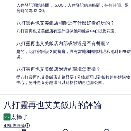
入住登記開始時間：15:00；入住登記結束時間：任何時間。退
房時間為 12:00。
八打靈再也艾美飯店和附近有什麼好看好玩的？
八打靈再也艾美飯店有室外游泳池和健身中心以及花園。
八打靈再也艾美飯店內部或附近是否有餐廳？
是的，此住宿附設 2 間餐廳，具有當地和國際料理和池畔用餐環
境。
八打靈再也艾美飯店附近的環境怎麼樣？
從八打靈再也艾美飯店走路只要 1 分鐘就可以到帕拉迪格姆購物
中心，另外走 5 分鐘還可以到格拉納再也湖公園。
八打靈再也艾美飯店的評論
評
論
太棒了
9.2
498 則評論