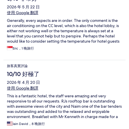
2026 年 5 月 22 日
使用 Google 翻譯
Generally, every aspects are in order. The only comment is the
air conditioning on the CC level, which is also the hotel lobby, is
either not working well or the temperature is always set at a
level that you cannot help but to perspire. Perhaps the hotel
would like to consider setting the temperature for hotel guests
to wait for their pick up without perspiring through their
Eric，1 晚旅行
clothing.
旅客真實評論
10/10 好極了
2026 年 4 月 20 日
使用 Google 翻譯
This is a fantastic hotel, the staff were amazing and very
responsive to all our requests. RJs rooftop bar is outstanding
with awesome views of the city and Naim one of the bar tenders
was outstanding and added to the relaxed and enjoyable
environment. Breakfast with Mr Kenneth in charge made for a
great start to the day with a huge variety of food and prompt
Iain David，8 晚旅行
service. We were on the 26th floor again with a great city views