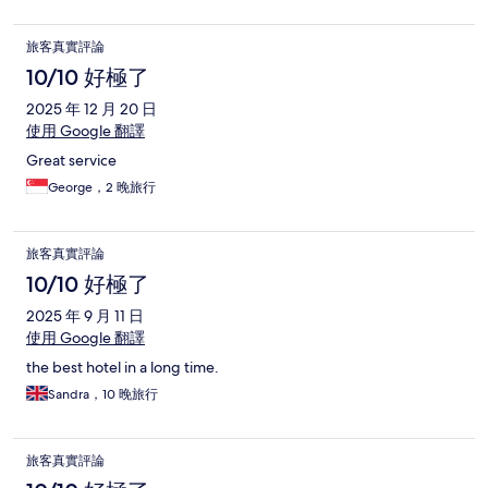
and spacious room. The convenience of the Paradigm mall next
to the hotel was a pleasant surprise with a good range of
旅客真實評論
shopping and food outlets. We throughly enjoy our 8 days and
cannot speak more highly of the hotel, staff and great service.
10/10 好極了
2025 年 12 月 20 日
使用 Google 翻譯
Great service
George，2 晚旅行
旅客真實評論
10/10 好極了
2025 年 9 月 11 日
使用 Google 翻譯
the best hotel in a long time.
Sandra，10 晚旅行
旅客真實評論