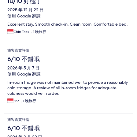
10/10 好極了
2025 年 12 月 22 日
使用 Google 翻譯
Excellent stay. Smooth check-in. Clean room. Comfortable bed.
Chin Teck，1 晚旅行
旅客真實評論
6/10 不錯哦
2026 年 5 月 7 日
使用 Google 翻譯
In-room fridge was not maintained well to provide a reasonably
cold storage. A review of all in-room fridges for adequate
coldness would ve in order.
Eric，1 晚旅行
旅客真實評論
6/10 不錯哦
2026 年 3 月 22 日