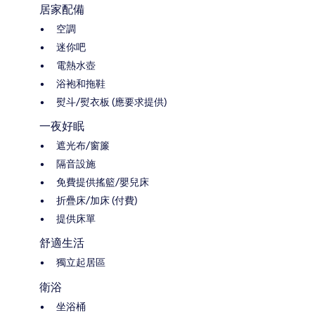
居家配備
空調
迷你吧
電熱水壺
浴袍和拖鞋
熨斗/熨衣板 (應要求提供)
一夜好眠
遮光布/窗簾
隔音設施
免費提供搖籃/嬰兒床
折疊床/加床 (付費)
提供床單
舒適生活
獨立起居區
衛浴
坐浴桶