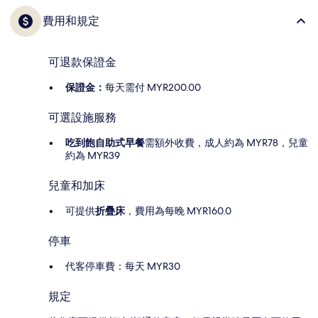
費用和規定
可退款保證金
保證金：
每天需付 MYR200.00
可選設施服務
吃到飽自助式早餐
需額外收費，成人約為 MYR78，兒童
約為 MYR39
兒童和加床
可提供
折疊床
，費用為每晚 MYR160.0
停車
代客停車費：每天 MYR30
規定