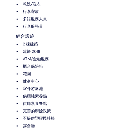
乾洗/洗衣
行李寄放
多語服務人員
行李服務員
綜合設施
2 棟建築
建於 2018
ATM/金融服務
櫃台保險箱
花園
健身中心
室外游泳池
供應純素餐點
供應素食餐點
完善的廚餘政策
不提供塑膠攪拌棒
宴會廳