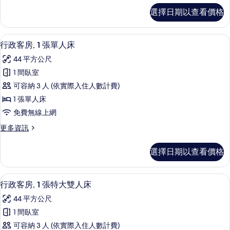
特
豪
選擇日期以查看價格
華
大
客
雙
房,
迷你吧、客房內保險箱、書桌、筆電工
顯
11
1
人
行政客房, 1 張單人床
示
張
床
44 平方公尺
特
行
的
大
1 間臥室
政
雙
所
可容納 3 人 (依實際入住人數計費)
人
客
有
床
1 張單人床
房,
的
相
免費無線上網
詳
1
片
情
更
更多資訊
張
多
單
行
選擇日期以查看價格
政
人
客
床
房,
迷你吧、客房內保險箱、書桌、筆電工
顯
9
1
的
行政客房, 1 張特大雙人床
示
張
所
44 平方公尺
單
行
有
人
1 間臥室
政
床
相
可容納 3 人 (依實際入住人數計費)
的