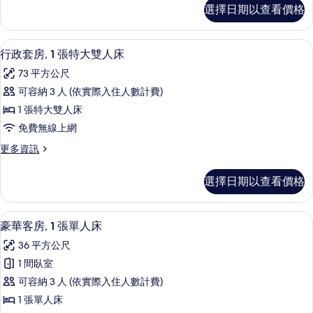
特
豪
片
選擇日期以查看價格
華
大
客
雙
房,
行政套房, 1 張特大雙人
顯
11
1
人
行政套房, 1 張特大雙人床
示
張
床
73 平方公尺
特
行
的
大
可容納 3 人 (依實際入住人數計費)
政
雙
所
1 張特大雙人床
人
套
有
床
免費無線上網
房,
的
相
更
更多資訊
詳
1
多
片
情
張
行
選擇日期以查看價格
政
特
套
大
房,
迷你吧、客房內保險箱、書桌、筆電工
顯
10
1
雙
豪華客房, 1 張單人床
示
張
人
36 平方公尺
特
豪
床
大
1 間臥室
華
雙
的
可容納 3 人 (依實際入住人數計費)
人
客
所
床
1 張單人床
房,
的