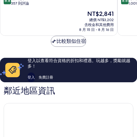
8.8
8.6
來
爾
分，
分，
357 則評論
1,0
登
頓
滿
滿
現
NT$2,841
飯
飯
分
分
在
店
店
10
10
總價 NT$3,202
價
Petaling
含稅金和其他費用
Petaling
分，
分，
格
8 月 15 日 - 8 月 16 日
Jaya
Jaya
有
有
為
夠
夠
NT$2,841
比較類似住宿
讚，
讚，
357
1,001
則
則
評
評
登入以查看符合資格的折扣和禮遇。玩越多，獎勵就越
論
論
多！
登入
免費註冊
鄰近地區資訊