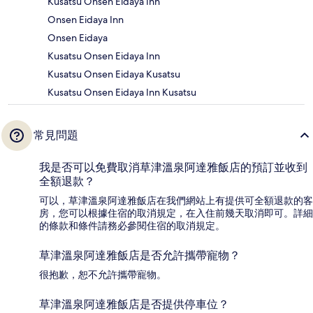
Kusatsu Onsen Eidaya Inn
Onsen Eidaya Inn
Onsen Eidaya
Kusatsu Onsen Eidaya Inn
Kusatsu Onsen Eidaya Kusatsu
Kusatsu Onsen Eidaya Inn Kusatsu
常見問題
我是否可以免費取消草津溫泉阿達雅飯店的預訂並收到
全額退款？
可以，草津溫泉阿達雅飯店在我們網站上有提供可全額退款的客
房，您可以根據住宿的取消規定，在入住前幾天取消即可。詳細
的條款和條件請務必參閱住宿的取消規定。
草津溫泉阿達雅飯店是否允許攜帶寵物？
很抱歉，恕不允許攜帶寵物。
草津溫泉阿達雅飯店是否提供停車位？