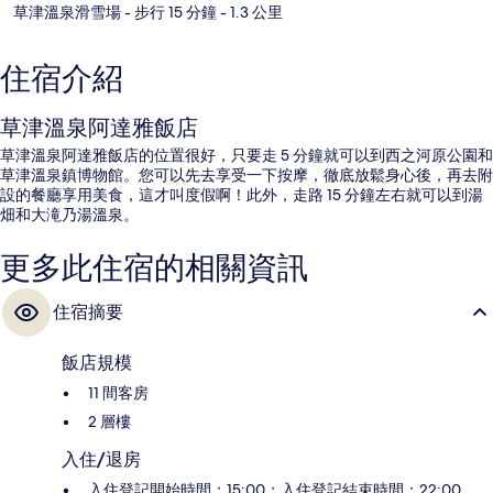
草津溫泉滑雪場
- 步行 15 分鐘
- 1.3 公里
住宿介紹
草津溫泉阿達雅飯店
草津溫泉阿達雅飯店的位置很好，只要走 5 分鐘就可以到西之河原公園和
草津溫泉鎮博物館。您可以先去享受一下按摩，徹底放鬆身心後，再去附
設的餐廳享用美食，這才叫度假啊！此外，走路 15 分鐘左右就可以到湯
畑和大滝乃湯溫泉。
更多此住宿的相關資訊
住宿摘要
飯店規模
11 間客房
2 層樓
入住/退房
入住登記開始時間：15:00；入住登記結束時間：22:00