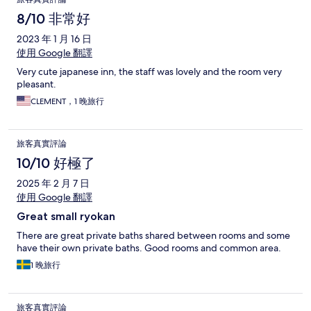
8/10 非常好
2023 年 1 月 16 日
使用 Google 翻譯
Very cute japanese inn, the staff was lovely and the room very
pleasant.
CLEMENT，1 晚旅行
旅客真實評論
10/10 好極了
2025 年 2 月 7 日
使用 Google 翻譯
Great small ryokan
There are great private baths shared between rooms and some
have their own private baths. Good rooms and common area.
1 晚旅行
旅客真實評論