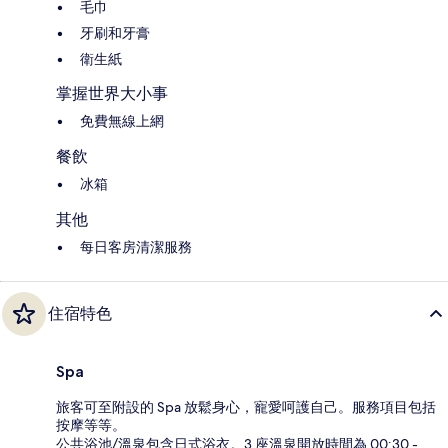
毛巾
牙刷和牙膏
衛生紙
掌握世界大小事
免費無線上網
餐飲
冰箱
其他
每日客房清潔服務
住宿特色
Spa
旅客可至附設的 Spa 放鬆身心，寵愛呵護自己。服務項目包括
按摩等等。
公共浴池/溫泉包含日式浴衣。3 座溫泉開放時間為 00:30 -