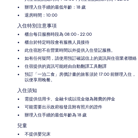
辦理入住手續的最低年齡：18 歲
退房時間：10:00
入住特別注意事項
櫃台每日服務時段為 08:00 - 22:00
櫃台於特定時段會有服務人員接待
此住宿恕不在營業時間以外提供入住登記服務。
如有任何疑問，請使用預訂確認信上的資訊與住宿業者聯絡
住宿提供的資訊可能經由自動翻譯工具翻譯
預訂「一泊二食」房價計畫的旅客須於 17:00 前辦理入住，
以便享用晚餐。
入住須知
需提供信用卡、金融卡或以現金做為雜費的押金
可能需要出示政府核發且附有照片的證件
辦理入住手續的最低年齡為 18 歲
兒童
不提供嬰兒床