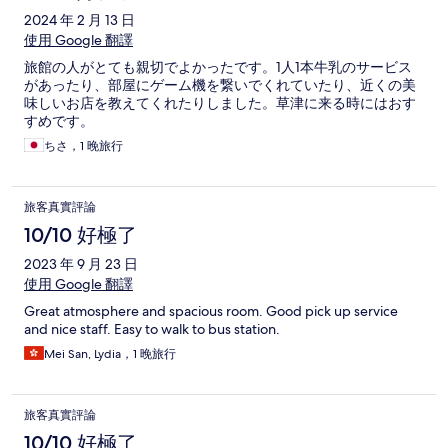
2024 年 2 月 13 日
使用 Google 翻譯
旅館の人がとても親切でよかったです。1人1本牛乳のサービス
があったり、部屋にゲーム機を繋いでくれていたり、近くの美
味しいお店を教えてくれたりしました。草津に来る時にはおす
すめです。
ちさ，1 晚旅行
旅客真實評論
10/10 好極了
2023 年 9 月 23 日
使用 Google 翻譯
Great atmosphere and spacious room. Good pick up service
and nice staff. Easy to walk to bus station.
Mei San, Lydia，1 晚旅行
旅客真實評論
10/10 好極了