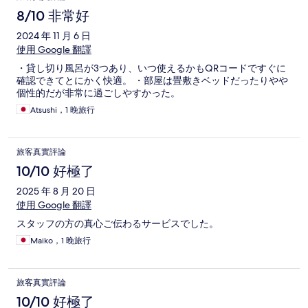
8/10 非常好
2024 年 11 月 6 日
使用 Google 翻譯
・貸し切り風呂が3つあり、いつ使えるかもQRコードですぐに
確認できてとにかく快適。 ・部屋は畳敷きベッドだったりやや
個性的だが非常に過ごしやすかった。
Atsushi，1 晚旅行
旅客真實評論
10/10 好極了
2025 年 8 月 20 日
使用 Google 翻譯
スタッフの方の真心ご伝わるサービスでした。
Maiko，1 晚旅行
旅客真實評論
10/10 好極了