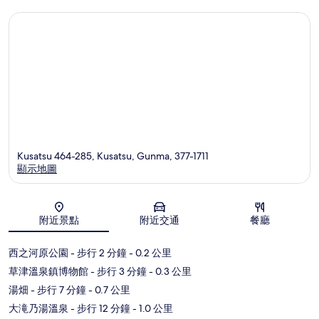
Kusatsu 464-285, Kusatsu, Gunma, 377-1711
顯示地圖
地圖
附近景點
附近交通
餐廳
西之河原公園
- 步行 2 分鐘
- 0.2 公里
草津溫泉鎮博物館
- 步行 3 分鐘
- 0.3 公里
湯畑
- 步行 7 分鐘
- 0.7 公里
大滝乃湯溫泉
- 步行 12 分鐘
- 1.0 公里