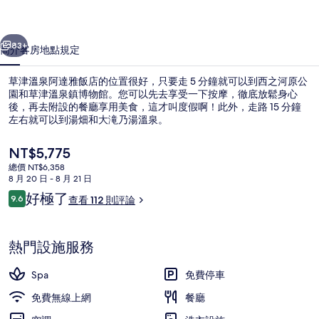
雅
一個
下一個
飯
83+
簡介
客房
地點
規定
店
草津溫泉阿達雅飯店的位置很好，只要走 5 分鐘就可以到西之河原公
的
園和草津溫泉鎮博物館。您可以先去享受一下按摩，徹底放鬆身心
後，再去附設的餐廳享用美食，這才叫度假啊！此外，走路 15 分鐘
相
左右就可以到湯畑和大滝乃湯溫泉。
片
目
NT$5,775
集
前
總價 NT$6,358
的
8 月 20 日 - 8 月 21 日
價
評
好極了
9.6
自動販賣機
查看 112 則評論
格
9.6 分，滿分 10 分，
論
是
NT$5,775
熱門設施服務
Spa
免費停車
免費無線上網
餐廳