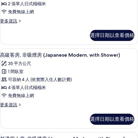
房,
非
2 張單人日式榻榻米
附
非
吸
免費無線上網
屬
煙
吸
房,
建
更
更多資訊
煙
附
多
築
屬
房
雙
選擇日期以查看價格
(with
建
床
(Japanese
築
房,
Shower
Modern,
(with
非
and
免費無線上網、床單
顯
Shower
with
5
吸
高級客房, 非吸煙房 (Japanese Modern, with Shower)
Hot
and
示
煙
Shower)
35 平方公尺
Hot
Spring)
房
高
的
Spring)
(Japanese
1 間臥室
的
級
的
所
Modern,
可容納 4 人 (依實際入住人數計費)
所
詳
with
客
有
情
Shower)
4 張單人日式榻榻米
有
房,
相
的
免費無線上網
相
詳
非
片
情
片
更
更多資訊
吸
多
煙
高
選擇日期以查看價格
級
房
客
(Japanese
房,
舒適四人房, 非吸煙房 (Japanese Moder
顯
5
非