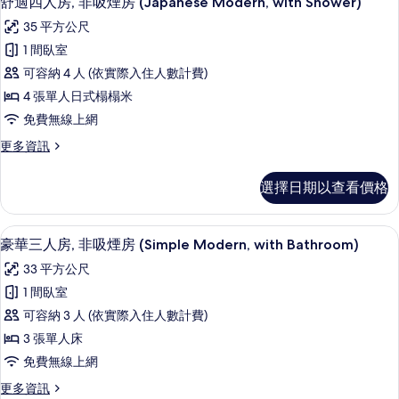
Modern,
舒適四人房, 非吸煙房 (Japanese Modern, with Shower)
示
吸
with
35 平方公尺
煙
舒
Shower)
房
1 間臥室
適
的
(Japanese
可容納 4 人 (依實際入住人數計費)
Modern,
四
所
with
4 張單人日式榻榻米
人
有
Shower)
免費無線上網
的
房,
相
詳
更
更多資訊
非
片
情
多
吸
舒
選擇日期以查看價格
適
煙
四
房
人
豪華三人房, 非吸煙房 (Simple Modern,
顯
6
房,
豪華三人房, 非吸煙房 (Simple Modern, with Bathroom)
(Japanese
示
非
Modern,
33 平方公尺
吸
豪
with
煙
1 間臥室
華
房
Shower)
可容納 3 人 (依實際入住人數計費)
(Japanese
三
的
Modern,
3 張單人床
人
所
with
免費無線上網
Shower)
房,
有
的
更
更多資訊
非