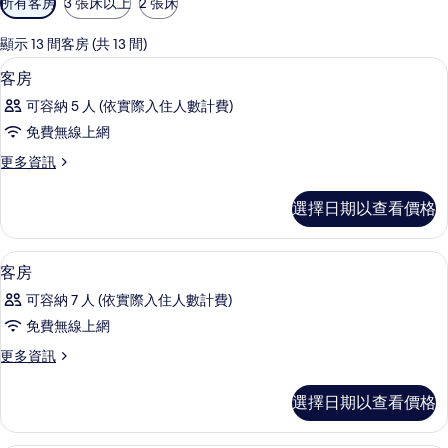
所有客房
3 張床以上
2 張床
用
的
顯示 13 間客房 (共 13 間)
客
浴室 | 免費盥洗用品、吹風機、拖鞋、
顯
5
客房
房
示
篩
可容納 5 人 (依實際入住人數計費)
客
選
免費無線上網
房
條
更
更多資訊
的
件
多
所
客
選擇日期以查看價格
房
有
的
相
詳
浴室 | 免費盥洗用品、吹風機、拖鞋、
顯
3
情
客房
片
示
可容納 7 人 (依實際入住人數計費)
客
免費無線上網
房
更
更多資訊
的
多
所
客
選擇日期以查看價格
房
有
的
相
詳