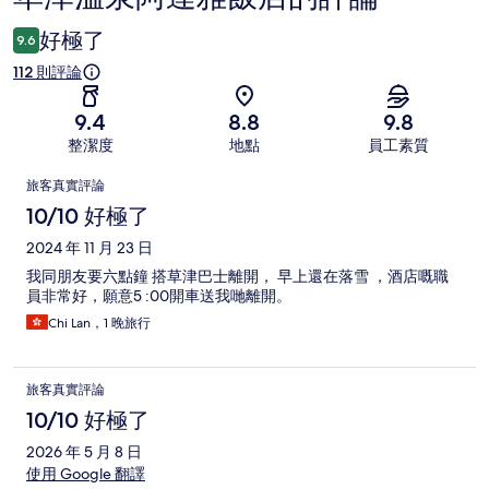
論
好極了
9.6
112 則評論
9.4
8.8
9.8
整潔度
地點
員工素質
評
旅客真實評論
論
10/10 好極了
2024 年 11 月 23 日
我同朋友要六點鐘 搭草津巴士離開， 早上還在落雪 ，酒店嘅職
員非常好，願意5 :00開車送我哋離開。
Chi Lan，1 晚旅行
旅客真實評論
10/10 好極了
2026 年 5 月 8 日
使用 Google 翻譯