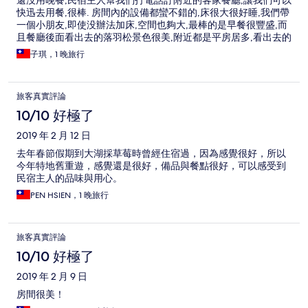
還没用晚餐,民宿主人幫我們打電話訂附近的客家餐廳,讓我們可以
快迅去用餐,很棒. 房間內的設備都蠻不錯的,床很大很好睡,我們帶
一個小朋友,即使没辦法加床,空間也夠大,最棒的是早餐很豐盛,而
且餐廳後面看出去的落羽松景色很美,附近都是平房居多,看出去的
風景是舒服的.
子琪，1 晚旅行
旅客真實評論
10/10 好極了
2019 年 2 月 12 日
去年春節假期到大湖採草莓時曾經住宿過，因為感覺很好，所以
今年特地舊重遊，感覺還是很好，備品與餐點很好，可以感受到
民宿主人的品味與用心。
PEN HSIEN，1 晚旅行
旅客真實評論
10/10 好極了
2019 年 2 月 9 日
房間很美！