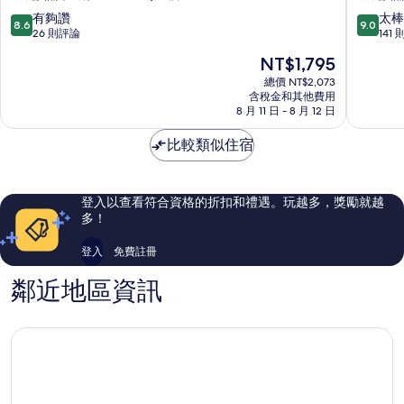
湖
義
8.6
9.0
有夠讚
太棒
8.6
9.0
鄉
鄉
分，
分，
26 則評論
141
滿
滿
現
NT$1,795
分
分
在
10
10
總價 NT$2,073
價
含稅金和其他費用
分，
分，
格
8 月 11 日 - 8 月 12 日
有
太
為
夠
棒
NT$1,795
比較類似住宿
讚，
了，
26
141
則
則
評
評
登入以查看符合資格的折扣和禮遇。玩越多，獎勵就越
論
論
多！
登入
免費註冊
鄰近地區資訊