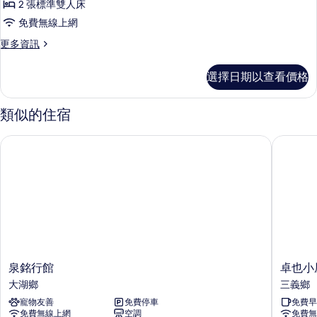
2 張標準雙人床
人
免費無線上網
房
更
更多資訊
的
多
所
家
選擇日期以查看價格
庭
有
四
相
人
類似的住宿
房
片
的
泉銘行館
卓也小屋
詳
情
泉
卓
泉銘行館
卓也小
銘
也
大湖鄉
三義鄉
行
小
寵物友善
免費停車
免費早
館
屋
免費無線上網
空調
免費無
大
三