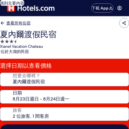
跳到主要內容
下載 App
查看所有住宿
夏內爾渡假民宿
3.5
Xianel Vacation Chateau
星
位於大湖的民宿
級
住
選擇日期以查看價格
宿
想要去哪裡？
日期
旅客