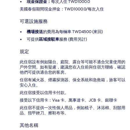
現金保證金：
每次入住 TWD1000.0
美國春假期間現金押金：TWD1000.0/每次入住
可選設施服務
機場接送
的費用為每輛車 TWD4500 (來回)
可提供
區域接駁車
服務 (費用另計)
規定
此住宿設有例如陽台、庭院、露台等可能不適合兒童使用的
戶外空間。如有疑慮，建議您在入住前與住宿方聯絡，確認
他們可提供適合您的客房。
住宿有滅火器、煙霧探測器、保全系統和急救箱，旅客可以
安心入住。
此住宿接受以信用卡付款。
接受以下信用卡：Visa 卡、萬事達卡、JCB 卡、銀聯卡
此住宿不提供一次性個人用品，例如梳子、沐浴棉、刮鬍用
品、指甲銼刀、擦鞋布等。
其他名稱