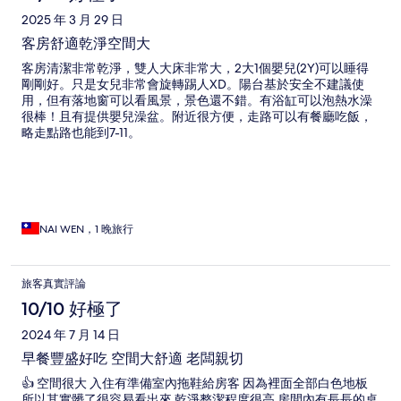
2025 年 3 月 29 日
客房舒適乾淨空間大
客房清潔非常乾淨，雙人大床非常大，2大1個嬰兒(2Y)可以睡得
剛剛好。只是女兒非常會旋轉踢人XD。陽台基於安全不建議使
用，但有落地窗可以看風景，景色還不錯。有浴缸可以泡熱水澡
很棒！且有提供嬰兒澡盆。附近很方便，走路可以有餐廳吃飯，
略走點路也能到7-11。
NAI WEN，1 晚旅行
旅客真實評論
10/10 好極了
2024 年 7 月 14 日
早餐豐盛好吃 空間大舒適 老闆親切
👍 空間很大 入住有準備室內拖鞋給房客 因為裡面全部白色地板
所以其實髒了很容易看出來 乾淨整潔程度很高 房間內有長長的桌