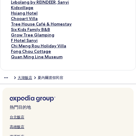
的
的
a
t
o
i
a
o
s
s
n
l
L
Lvbolang by REINDEER, Sanyi
連
連
g
h
Y
W
k
l
h
h
D
o
v
K
Kidsvillage
結
結
e
o
u
e
u
a
a
a
a
w
b
i
H
Hsiang Hotel
的
u
C
i
r
k
n
M
n
e
o
d
s
C
Chooart Villa
連
s
h
F
a
e
H
o
H
r
l
s
i
h
T
Tree House Café & Homestay
結
e
o
e
R
的
o
t
o
h
a
v
a
o
r
S
Six Kids Family B&B
&
n
n
e
連
m
e
u
o
n
i
n
o
e
i
G
Grow Tree Glamping
H
g
g
s
結
e
l
s
m
g
l
g
a
e
x
r
F
F Hotel Sanyi
o
的
的
o
s
的
e
e
b
l
H
r
H
K
o
H
C
Chi Meng Rou Holiday Villa
s
連
連
r
t
連
的
的
y
a
o
t
o
i
w
o
h
F
Fong Chou Cottage
t
結
結
t
a
結
連
連
R
g
t
V
u
d
T
t
i
o
Q
Quan Ming Line Museum
e
的
y
結
結
E
e
e
i
s
s
r
e
M
n
u
l
連
的
I
的
l
l
e
F
e
l
e
g
a
的
結
連
N
連
的
l
C
a
e
S
n
C
n
大湖飯店
夏內爾渡假民宿
連
結
D
結
連
a
a
m
G
a
g
h
M
結
E
結
的
f
i
l
n
R
o
i
E
連
é
l
a
y
o
u
n
R
結
&
y
m
i
u
C
g
,
H
B
p
的
H
o
L
S
o
&
i
連
o
t
i
熱門目的地
a
m
B
n
結
l
t
n
n
e
的
g
i
a
e
台北飯店
y
s
連
的
d
g
M
高雄飯店
i
t
結
連
a
e
u
的
a
結
y
的
s