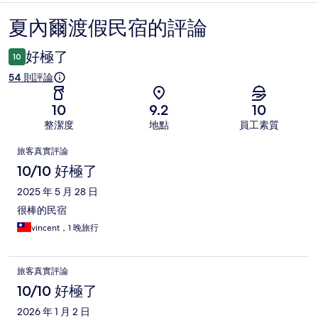
夏內爾渡假民宿的評論
評
論
好極了
10
54 則評論
10
9.2
10
整潔度
地點
員工素質
評
旅客真實評論
論
10/10 好極了
2025 年 5 月 28 日
很棒的民宿
vincent，1 晚旅行
旅客真實評論
10/10 好極了
2026 年 1 月 2 日