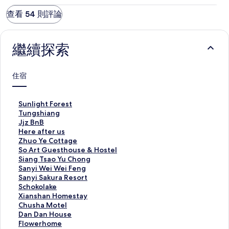
查看 54 則評論
繼續探索
住宿
S
Sunlight Forest
u
T
Tungshiang
n
u
J
Jjz BnB
l
n
j
H
Here after us
i
g
z
e
Z
Zhuo Ye Cottage
g
s
B
r
h
S
So Art Guesthouse & Hostel
h
h
n
e
u
o
S
Siang Tsao Yu Chong
t
i
B
a
o
A
i
S
Sanyi Wei Wei Feng
F
a
的
f
Y
r
a
a
S
Sanyi Sakura Resort
o
n
連
t
e
t
n
n
a
S
Schokolake
r
g
結
e
C
G
g
y
n
c
X
Xianshan Homestay
e
的
r
o
u
T
i
y
h
i
C
Chusha Motel
s
連
u
t
e
s
W
i
o
a
h
D
Dan Dan House
t
結
s
t
s
a
e
S
k
n
u
a
F
Flowerhome