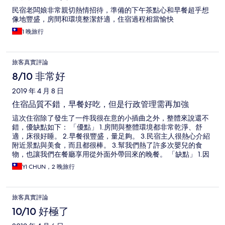
民宿老闆娘非常親切熱情招待，準備的下午茶點心和早餐超乎想
像地豐盛，房間和環境整潔舒適，住宿過程相當愉快
1 晚旅行
旅客真實評論
8/10 非常好
2019 年 4 月 8 日
住宿品質不錯，早餐好吃，但是行政管理需再加強
這次住宿除了發生了一件我很在意的小插曲之外，整體來說還不
錯，優缺點如下： 「優點」 1.房間與整體環境都非常乾淨、舒
適，床很好睡。 2.早餐很豐盛，量足夠。 3.民宿主人很熱心介紹
附近景點與美食，而且都很棒。 3.幫我們熱了許多次嬰兒的食
物，也讓我們在餐廳享用從外面外帶回來的晚餐。 「缺點」 1.因
為我有住宿前一天再次確認的習慣，結果卻得到登記錯房型的回
YI CHUN，2 晚旅行
覆（我訂四人房，結果登記到雙人房），雖然民宿主人很有誠意
解決問題，但還是覺得行政管理的部分需再加強。 2.因為登記錯
房型，所以民宿主人說幫我們在雙人房裡加一張加大雙人床，但
旅客真實評論
是到現場卻是一個一般大小的單人床墊放在地上（寬約85公分，
厚約10公分） 3.早餐非常好吃，但是連續住兩天的早餐變化性不
10/10 好極了
大。