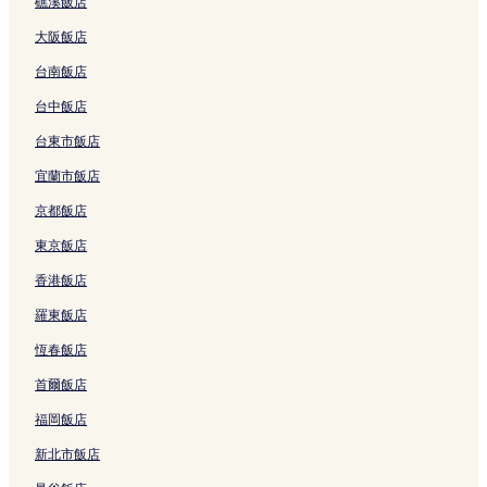
礁溪飯店
連
y
V
連
e
結
的
i
結
u
大阪飯店
連
l
m
結
l
的
台南飯店
a
連
的
結
台中飯店
連
台東市飯店
結
宜蘭市飯店
京都飯店
東京飯店
香港飯店
羅東飯店
恆春飯店
首爾飯店
福岡飯店
新北市飯店