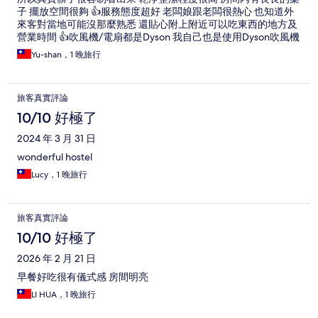
子 擺放空間很夠 👍服務態度超好 老闆娘跟老闆很熱心 也知道外
來客對當地可能沒那麼熟悉 還貼心附上附近可以吃東西的地方及
營業時間 👍吹風機/電扇都是Dyson 我自己也是使用Dyson吹風機
個人是沒有品牌迷思 但吹頭髮真的乾的速度頗快 👍大電視+乾濕
Yu-shan，1 晚旅行
分離+浴缸 大電視看起來就舒服 還有Netflix 浴室裡除了乾濕分離
還有一個浴缸 不像飯店裡踩在浴缸裡洗澡 浴缸就感覺很可怕不敢
使用 👍 早餐豐盛（吃一個太飽） 不是自助式的 但是吃很飽 中西
旅客真實評論
式合併 有粥 小菜 火腿 小麵包 蛋餅 沙拉 水果 還附一杯飲料（飲
料入住時會先詢問）真的是吃很飽 ✖️枕頭太軟 這個純屬個人的感
10/10 好極了
覺 睡覺我習慣有枕頭 他們家的枕頭真的偏軟 我實在不太習慣 ✖️
2024 年 3 月 31 日
房間偏熱 因為落地窗 真的很漂亮 但陽光就會比較曬 房間內的溫
度也偏高 中下午需要冷氣+電扇 才不會太熱
wonderful hostel
Lucy，1 晚旅行
旅客真實評論
10/10 好極了
2026 年 2 月 21 日
早餐好吃很有儀式感 房間明亮
LI HUA，1 晚旅行