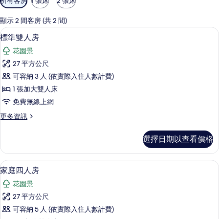
所有客房
1 張床
2 張床
用
的
顯示 2 間客房 (共 2 間)
客
標準雙人房 | 書桌、遮光布/窗簾、免
顯
11
標準雙人房
房
示
篩
花園景
標
選
27 平方公尺
準
條
可容納 3 人 (依實際入住人數計費)
雙
件
1 張加大雙人床
人
免費無線上網
房
更
更多資訊
的
多
所
標
選擇日期以查看價格
準
有
雙
相
人
家庭四人房 | 書桌、遮光布/窗簾、免
顯
5
房
家庭四人房
片
示
的
花園景
詳
家
情
27 平方公尺
庭
可容納 5 人 (依實際入住人數計費)
四