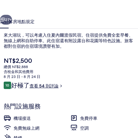
宿
一個
下一個
的
27+
簡介
客房
地點
規定
相
來大湖玩，可以考慮入住夏內爾渡假民宿。住宿提供免費全套早餐、
片
無線上網和自助停車。此住宿還有附設露台和花園等特色設施。旅客
都對住宿的住宿環境讚譽有加。
集
目
NT$2,500
前
總價 NT$2,888
的
含稅金和其他費用
價
8 月 23 日 - 8 月 24 日
格
評
好極了
10
查看 54 則評論
住宿一隅
是
10 分，滿分 10 分，
論
NT$2,500
熱門設施服務
機場接送
免費停車
免費無線上網
空調