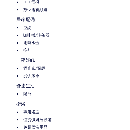
LCD 電視
數位電視頻道
居家配備
空調
咖啡機/沖茶器
電熱水壺
拖鞋
一夜好眠
遮光布/窗簾
提供床單
舒適生活
陽台
衛浴
專用浴室
僅提供淋浴設備
免費盥洗用品