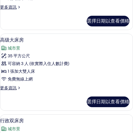
的
更
更多資訊
所
多
有
高
選擇日期以查看價格
級
相
套
片
房
高级大床房 | 免費迷你吧、客房內保險
顯
4
的
高级大床房
示
詳
城市景
情
高
35 平方公尺
级
可容納 3 人 (依實際入住人數計費)
大
1 張加大雙人床
床
免費無線上網
房
更
更多資訊
的
多
所
高
選擇日期以查看價格
级
有
大
相
床
行政双床房 | 免費迷你吧、客房內保險
顯
3
房
行政双床房
片
示
的
城市景
詳