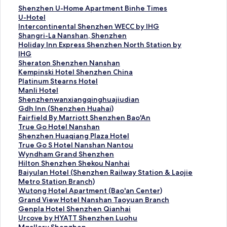
S
Shenzhen U-Home Apartment Binhe Times
h
U
U-Hotel
e
-
I
Intercontinental Shenzhen WECC by IHG
n
H
n
S
Shangri-La Nanshan, Shenzhen
z
o
t
h
H
Holiday Inn Express Shenzhen North Station by
h
t
e
a
o
IHG
e
e
r
n
l
S
Sheraton Shenzhen Nanshan
n
l
c
g
i
h
K
Kempinski Hotel Shenzhen China
U
的
o
r
d
e
e
P
Platinum Stearns Hotel
-
連
n
i
a
r
m
l
M
Manli Hotel
H
結
t
-
y
a
p
a
a
S
Shenzhenwanxiangqinghuajiudian
o
i
L
I
t
i
t
n
h
G
Gdh Inn (Shenzhen Huahai)
m
n
a
n
o
n
i
l
e
d
F
Fairfield By Marriott Shenzhen Bao'An
e
e
N
n
n
s
n
i
n
h
a
T
True Go Hotel Nanshan
A
n
a
E
S
k
u
H
z
I
i
r
S
Shenzhen Huaqiang Plaza Hotel
p
t
n
x
h
i
m
o
h
n
r
u
h
T
True Go S Hotel Nanshan Nantou
a
a
s
p
e
H
S
t
e
n
f
e
e
r
W
Wyndham Grand Shenzhen
r
l
h
r
n
o
t
e
n
(
i
G
n
u
y
H
Hilton Shenzhen Shekou Nanhai
t
S
a
e
z
t
e
l
w
S
e
o
z
e
n
i
B
Baiyulan Hotel (Shenzhen Railway Station & Laojie
m
h
n
s
h
e
a
的
a
h
l
H
h
G
d
l
a
Metro Station Branch)
e
e
,
s
e
l
r
連
n
e
d
o
e
o
h
t
i
W
Wutong Hotel Apartment (Bao'an Center)
n
n
S
S
n
S
n
結
x
n
B
t
n
S
a
o
y
u
G
Grand View Hotel Nanshan Taoyuan Branch
t
z
h
h
N
h
s
i
z
y
e
H
H
m
n
u
t
r
G
Genpla Hotel Shenzhen Qianhai
B
h
e
e
a
e
H
a
h
M
l
u
o
G
S
l
o
a
e
U
Urcove by HYATT Shenzhen Luohu
i
e
n
n
n
n
o
n
e
a
N
a
t
r
h
a
n
n
n
r
M