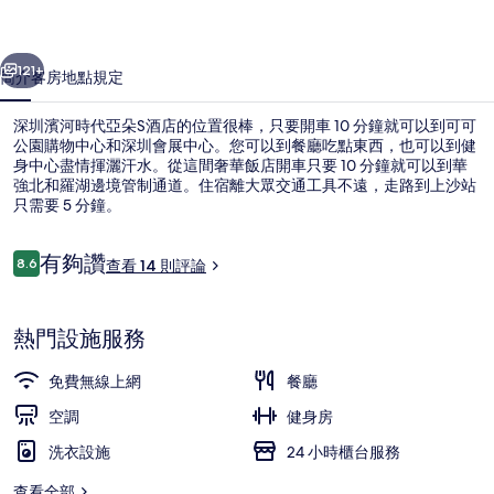
亞
一個
下一個
朵
121+
簡介
客房
地點
規定
S
深圳濱河時代亞朵S酒店的位置很棒，只要開車 10 分鐘就可以到可可
酒
公園購物中心和深圳會展中心。您可以到餐廳吃點東西，也可以到健
店
身中心盡情揮灑汗水。從這間奢華飯店開車只要 10 分鐘就可以到華
強北和羅湖邊境管制通道。住宿離大眾交通工具不遠，走路到上沙站
的
只需要 5 分鐘。
相
評
有夠讚
8.6
查看 14 則評論
片
8.6 分，滿分 10 分，
論
集
住宿入口
熱門設施服務
免費無線上網
餐廳
空調
健身房
洗衣設施
24 小時櫃台服務
查看全部