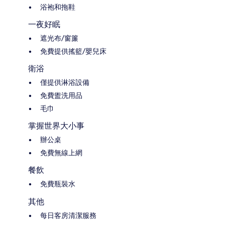
浴袍和拖鞋
一夜好眠
遮光布/窗簾
免費提供搖籃/嬰兒床
衛浴
僅提供淋浴設備
免費盥洗用品
毛巾
掌握世界大小事
辦公桌
免費無線上網
餐飲
免費瓶裝水
其他
每日客房清潔服務