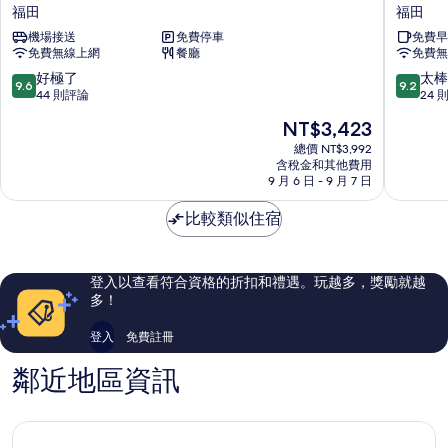
圳
圳
福田
福田
福
體
機場接送
免費停車
免費早
田
育
免費無線上網
餐廳
免費無
華
中
強
心
9.6
9.2
好極了
太棒
9.6
9.2
北
智
分，
分，
44 則評論
24 
城
選
滿
滿
現
NT$3,423
際
假
分
分
在
酒
日
10
10
總價 NT$3,992
價
店
含稅金和其他費用
酒
分，
分，
格
9 月 6 日 - 9 月 7 日
福
店
好
太
為
田
福
極
棒
NT$3,423
比較類似住宿
田
了，
了，
44
24
則
則
評
評
登入以查看符合資格的折扣和禮遇。玩越多，獎勵就越
論
論
多！
登入
免費註冊
鄰近地區資訊