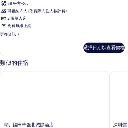
行
情
38 平方公尺
政
可容納 3 人 (依實際入住人數計費)
双
2 張單人床
床
免費無線上網
房
更
更多資訊
的
多
所
行
選擇日期以查看價格
政
有
双
相
床
類似的住宿
房
片
的
深圳福田華強北城際酒店
深圳體育
詳
情
深
深
深圳福田華強北城際酒店
深圳體