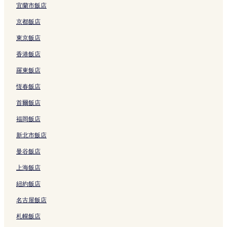
a
n
B
連
的
宜蘭市飯店
t
t
r
結
連
i
e
a
結
京都飯店
o
r
n
n
)
c
東京飯店
&
的
h
香港飯店
L
連
的
a
結
連
羅東飯店
o
結
j
恆春飯店
i
e
首爾飯店
M
e
福岡飯店
t
新北市飯店
r
o
曼谷飯店
S
t
上海飯店
a
t
紐約飯店
i
名古屋飯店
o
n
札幌飯店
B