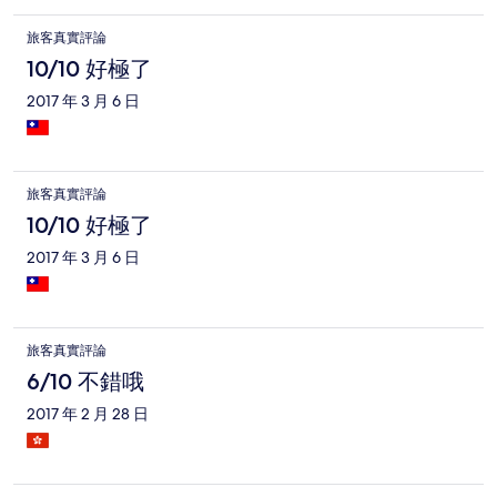
ホテルの前が工事中で、にタクシーは自分で道路にでて拾えと
いう指示もなんかがっかり。朝食も高すぎたのでやめた。ショ
旅客真實評論
ッピングモールと同じビルなのは便利、でもこのモールはレス
トランが散在する変わった構成、しかもこのモール以外はあま
10/10 好極了
り何もない。ホテルの目指しているコンセプトはわからないで
2017 年 3 月 6 日
もないが、細やかなサービス質が伴ってない印象。
旅客真實評論
10/10 好極了
2017 年 3 月 6 日
旅客真實評論
6/10 不錯哦
2017 年 2 月 28 日