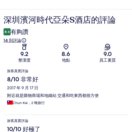
深圳濱河時代亞朵S酒店的評論
評
論
有夠讚
8.6
14 則評論
9.2
8.6
9.0
整潔度
地點
員工素質
評
旅客真實評論
論
8/10 非常好
2017 年 9 月 17 日
附近就是購物商場和地鐵站 交通和吃東西都很方便
Chun-Kai，2 晚旅行
旅客真實評論
10/10 好極了