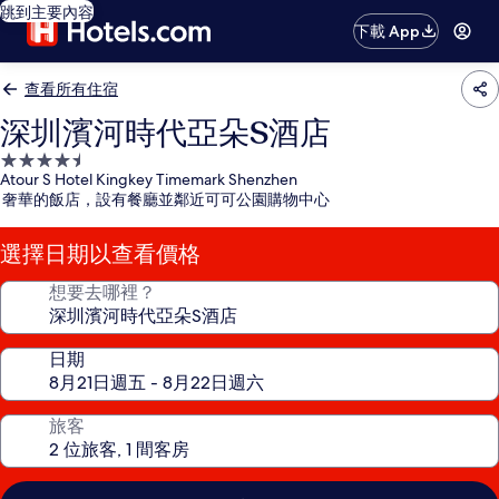
跳到主要內容
下載 App
查看所有住宿
深圳濱河時代亞朵S酒店
4.5
Atour S Hotel Kingkey Timemark Shenzhen
星
奢華的飯店，設有餐廳並鄰近可可公園購物中心
級
住
選擇日期以查看價格
宿
想要去哪裡？
日期
旅客