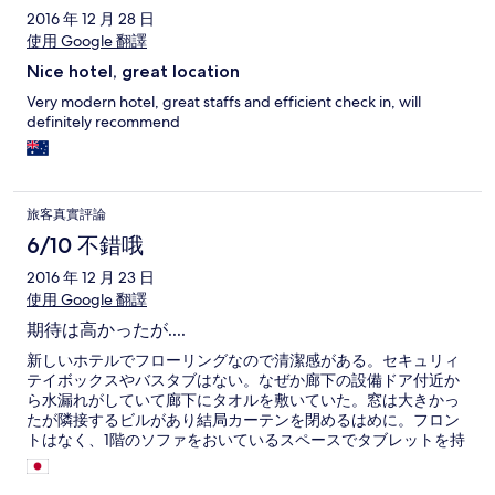
2016 年 12 月 28 日
使用 Google 翻譯
Nice hotel, great location
Very modern hotel, great staffs and efficient check in, will
definitely recommend
旅客真實評論
6/10 不錯哦
2016 年 12 月 23 日
使用 Google 翻譯
期待は高かったが....
新しいホテルでフローリングなので清潔感がある。セキュリィ
テイボックスやバスタブはない。なぜか廊下の設備ドア付近か
ら水漏れがしていて廊下にタオルを敷いていた。窓は大きかっ
たが隣接するビルがあり結局カーテンを閉めるはめに。フロン
トはなく、1階のソファをおいているスペースでタブレットを持
った従業員にいってチェックイン。ただ、早朝とか裏の事務所
に入っていたりして見つけにくく、やや中途半端な気がした。