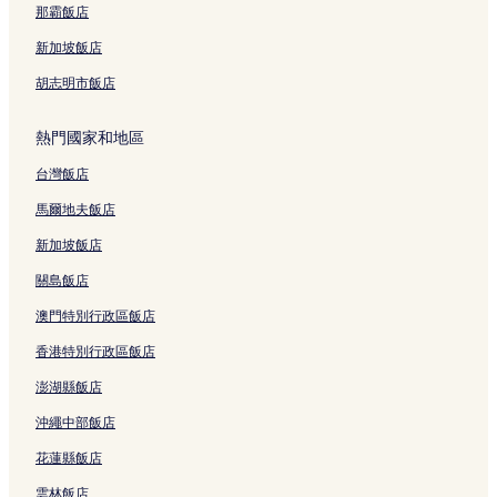
r
那霸飯店
a
n
新加坡飯店
c
h
胡志明市飯店
)
的
熱門國家和地區
連
結
台灣飯店
馬爾地夫飯店
新加坡飯店
關島飯店
澳門特別行政區飯店
香港特別行政區飯店
澎湖縣飯店
沖繩中部飯店
花蓮縣飯店
雲林飯店