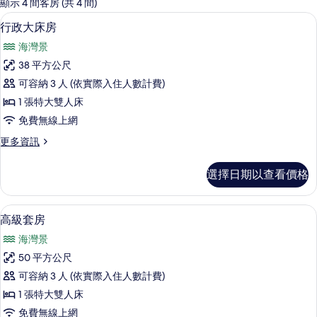
的
顯示 4 間客房 (共 4 間)
客
行政大床房 | 免費迷你吧、客房內保險
顯
9
行政大床房
房
示
篩
海灣景
行
選
38 平方公尺
政
條
可容納 3 人 (依實際入住人數計費)
大
件
1 張特大雙人床
床
免費無線上網
房
更
更多資訊
的
多
所
行
選擇日期以查看價格
政
有
大
相
床
高級套房 | 免費迷你吧、客房內保險箱
顯
8
房
高級套房
片
示
的
海灣景
詳
高
情
50 平方公尺
級
可容納 3 人 (依實際入住人數計費)
套
1 張特大雙人床
房
免費無線上網