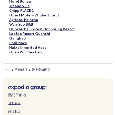
的
c
&
M
m
e
s
y
a
Y
C
g
e
H
Hotel Bonza
連
h
B
a
p
a
u
G
Y
a
L
a
n
o
J
Jihead Villa
結
u
的
w
r
c
r
a
u
Y
O
B
d
t
i
C
Chipp PLACE 2
H
連
u
e
e
e
r
e
u
U
&
a
e
h
h
G
Guest Motel – Zhubei Branch
o
結
t
s
的
R
d
Z
e
D
B
l
l
e
i
u
A
Aj Hotel Hsinchu
t
u
s
連
e
e
h
Z
H
的
e
B
a
p
e
j
W
Wan-Yue B&B
e
的
i
結
s
n
u
h
O
連
Z
o
d
p
s
H
a
H
Hsinchu Bali Forest Hot Spring Resort
l
連
o
o
B
的
u
T
結
h
n
V
P
t
o
n
s
L
Leofoo Resort Guanshi
的
結
n
r
&
連
B
E
u
z
i
L
M
t
-
i
e
G
Ganghao
連
H
t
B
結
&
L
b
a
l
A
o
e
Y
n
o
a
C
Chill Place
結
o
的
的
B
H
e
的
l
C
t
l
u
c
f
n
h
H
Hakka Inherited Host
m
連
連
的
s
i
連
a
E
e
H
e
h
o
g
i
a
G
Guan Wu Chia Cao
e
結
結
連
i
B
結
的
2
l
s
B
u
o
h
l
k
u
s
結
n
u
連
的
–
i
&
B
R
a
l
k
a
t
c
s
結
連
Z
n
B
a
e
o
P
a
n
五峰飯店
愛上喜翁民宿
a
h
i
結
h
c
的
l
s
的
l
I
W
y
u
n
u
h
連
i
o
連
a
n
u
的
的
e
b
u
結
F
r
結
c
h
C
連
連
s
e
的
o
t
e
e
h
結
結
s
i
連
r
G
的
r
i
H
B
結
e
u
連
i
a
熱門目的地
o
r
s
a
結
t
C
t
a
t
n
e
a
台北飯店
e
n
H
s
d
o
高雄飯店
l
c
o
h
H
的