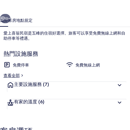
的
一個
下一個
相
10+
簡介
客房
地點
規定
片
愛上喜翁民宿是五峰的住宿好選擇。旅客可以享受免費無線上網和自
集
助停車等禮遇。
熱門設施服務
免費停車
免費無線上網
查看全部
露台/庭院
主要設施服務
(7)
有家的溫度
(6)