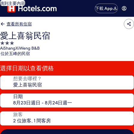
跳到主要內容
下載 App
查看所有住宿
愛上喜翁民宿
3.0
AiShangXiWeng B&B
星
位於五峰的民宿
級
住
選擇日期以查看價格
宿
想要去哪裡？
日期
旅客