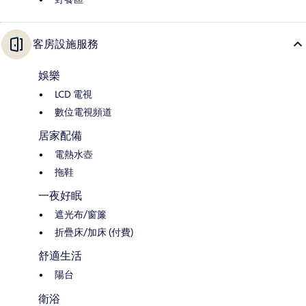
客房設施服務
娛樂
LCD 電視
數位電視頻道
居家配備
電熱水壺
拖鞋
一夜好眠
遮光布/窗簾
折疊床/加床 (付費)
舒適生活
陽台
衛浴