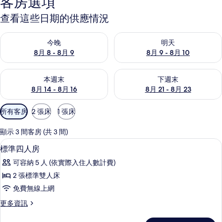
客房選項
查看這些日期的供應情況
查看今晚 (8月 8 - 8月 9) 的供應情況
查看明天 (8月 9 - 8月 10) 的
今晚
明天
8月 8 - 8月 9
8月 9 - 8月 10
查看本週末 (8月 14 - 8月 16) 的供應情況
查看下週末 (8月 21 - 8月 23
本週末
下週末
8月 14 - 8月 16
8月 21 - 8月 23
可
所有客房
2 張床
1 張床
用
的
顯示 3 間客房 (共 3 間)
客
標準四人房 | 書桌、遮光布/窗簾、折
顯
2
標準四人房
房
示
篩
可容納 5 人 (依實際入住人數計費)
標
選
2 張標準雙人床
準
條
免費無線上網
四
件
更
更多資訊
人
多
房
標