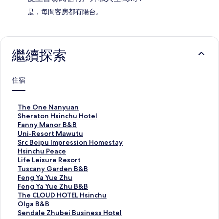
是，每間客房都有陽台。
繼續探索
住宿
T
The One Nanyuan
h
S
Sheraton Hsinchu Hotel
e
h
F
Fanny Manor B&B
O
e
a
U
Uni-Resort Mawutu
n
r
n
n
S
Src Beipu Impression Homestay
e
a
n
i
r
H
Hsinchu Peace
N
t
y
-
c
s
L
Life Leisure Resort
a
o
M
R
B
i
i
T
Tuscany Garden B&B
n
n
a
e
e
n
f
u
F
Feng Ya Yue Zhu
y
H
n
s
i
c
e
s
e
F
Feng Ya Yue Zhu B&B
u
s
o
o
p
h
L
c
n
e
T
The CLOUD HOTEL Hsinchu
a
i
r
r
u
u
e
a
g
n
h
O
Olga B&B
n
n
B
t
I
P
i
n
Y
g
e
l
S
Sendale Zhubei Business Hotel