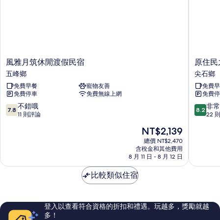
風
原
風雅月筑休閒渡假民宿
原住民
雅
住
五峰鄉
尖石鄉
月
民
免費早餐
寵物友善
免費早
筑
之
免費停車
免費無線上網
免費停
休
家
閒
尖
7.8
8.2
不錯哦
非常
7.8
8.2
渡
石
分，
分，
11 則評論
22 
假
鄉
滿
滿
現
NT$2,139
民
分
分
在
宿
10
10
總價 NT$2,470
價
五
含稅金和其他費用
分，
分，
格
8 月 11 日 - 8 月 12 日
峰
不
非
為
鄉
錯
常
NT$2,139
比較類似住宿
哦，
好，
11
22
則
則
評
評
登入以查看符合資格的折扣和禮遇。玩越多，獎勵就越
論
論
多！