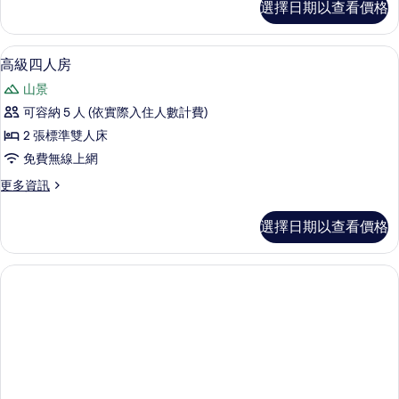
選擇日期以查看價格
準
的
四
所
人
高級四人房 | 書桌、遮光布/窗簾、折
顯
2
房
高級四人房
有
示
的
相
山景
詳
高
情
片
可容納 5 人 (依實際入住人數計費)
級
2 張標準雙人床
四
免費無線上網
人
更
更多資訊
房
多
的
高
選擇日期以查看價格
級
所
四
有
人
房
相
的
片
詳
情