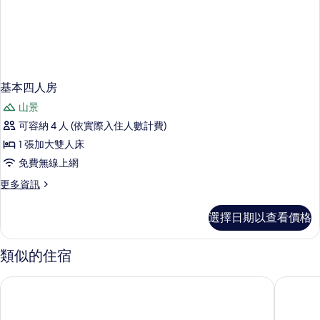
基本四人房
山景
可容納 4 人 (依實際入住人數計費)
1 張加大雙人床
免費無線上網
更
更多資訊
多
基
選擇日期以查看價格
本
四
人
類似的住宿
房
的
風雅月筑休閒渡假民宿
原住民之
詳
情