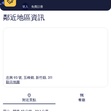
登入
免費註冊
鄰近地區資訊
忠興 93 號, 五峰鄉, 新竹縣, 311
顯示地圖
地圖
附近景點
餐廳