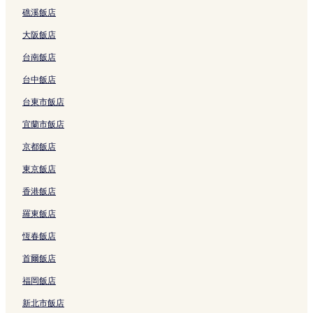
的
h
t
i
o
連
礁溪飯店
連
的
S
的
s
結
結
連
p
連
t
大阪飯店
結
r
結
的
i
連
台南飯店
n
結
g
台中飯店
R
台東市飯店
e
s
宜蘭市飯店
o
r
京都飯店
t
的
東京飯店
連
香港飯店
結
羅東飯店
恆春飯店
首爾飯店
福岡飯店
新北市飯店