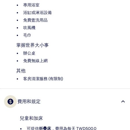
專用浴室
浴缸或淋浴設備
免費盥洗用品
吹風機
毛巾
掌握世界大小事
辦公桌
免費無線上網
其他
客房清潔服務 (有限制)
費用和規定
兒童和加床
可提供
折疊床
，費用為每天 TWD500.0