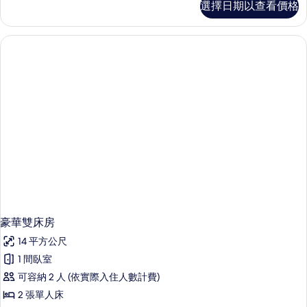
選擇日期以查看價格
級
雙
人
房
的
詳
情
豪華雙床房
14 平方公尺
1 間臥室
可容納 2 人 (依實際入住人數計費)
2 張單人床