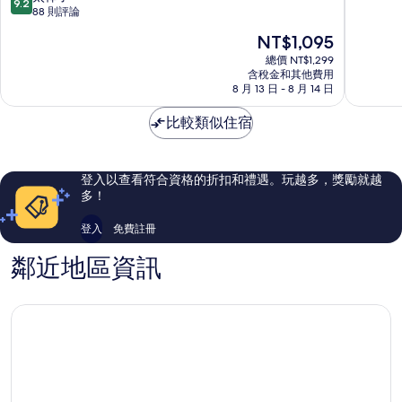
9.2
萊
分，
88 則評論
滿
現
NT$1,095
分
在
10
總價 NT$1,299
價
含稅金和其他費用
分，
格
8 月 13 日 - 8 月 14 日
太
為
棒
NT$1,095
比較類似住宿
了，
88
則
評
登入以查看符合資格的折扣和禮遇。玩越多，獎勵就越
論
多！
登入
免費註冊
鄰近地區資訊