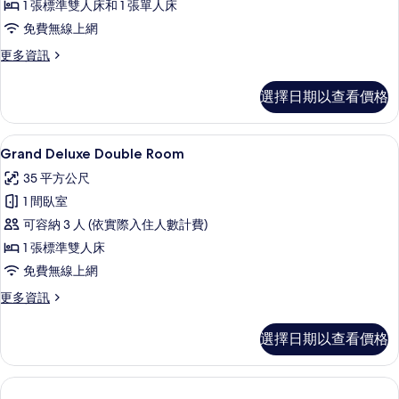
1 張標準雙人床和 1 張單人床
人
免費無線上網
房
更
更多資訊
的
多
所
家
選擇日期以查看價格
庭
有
三
相
人
Grand Deluxe Double Room | 
顯
5
房
Grand Deluxe Double Room
片
示
的
35 平方公尺
詳
Grand
情
1 間臥室
Deluxe
可容納 3 人 (依實際入住人數計費)
Double
1 張標準雙人床
Room
的
免費無線上網
所
更
更多資訊
多
有
Grand
選擇日期以查看價格
相
Deluxe
Double
片
Room
的