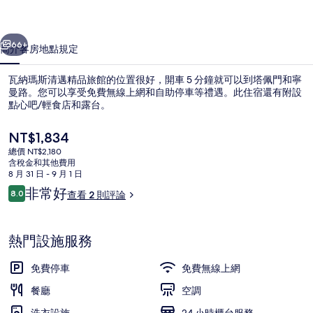
精
一個
下一個
品
66+
簡介
客房
地點
規定
旅
瓦納瑪斯清邁精品旅館的位置很好，開車 5 分鐘就可以到塔佩門和寧
館
曼路。您可以享受免費無線上網和自助停車等禮遇。此住宿還有附設
點心吧/輕食店和露台。
的
相
目
NT$1,834
前
片
總價 NT$2,180
的
含稅金和其他費用
價
集
8 月 31 日 - 9 月 1 日
格
評
非常好
8.0
查看 2 則評論
大廳
是
8.0 分，滿分 10 分，
論
NT$1,834
熱門設施服務
免費停車
免費無線上網
餐廳
空調