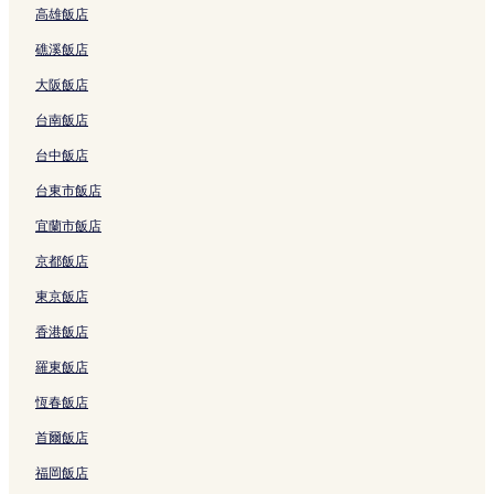
高雄飯店
連
的
o
i
g
C
a
a
結
t
結
連
u
的
M
h
i
p
a
礁溪飯店
結
r
連
a
i
的
a
l
n
結
i
a
連
e
C
大阪飯店
e
B
n
結
R
h
y
y
g
e
i
台南飯店
h
F
M
s
a
u
a
a
o
n
台中飯店
b
n
i
r
g
台東市飯店
的
g
-
t
M
連
的
A
-
a
宜蘭市飯店
結
連
d
A
i
結
u
V
T
京都飯店
l
e
h
t
g
e
東京飯店
s
a
M
香港飯店
O
n
a
n
R
e
羅東飯店
l
e
P
y
t
i
恆春飯店
的
r
n
連
e
g
首爾飯店
結
a
b
t
y
福岡飯店
的
I