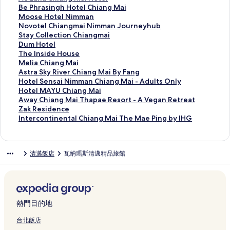
a
N
i
r
s
j
g
A
m
i
e
B
Be Phrasingh Hotel Chiang Mai
n
i
a
e
o
i
M
k
m
l
L
e
M
Moose Hotel Nimman
g
m
n
e
t
t
a
a
a
e
a
P
o
N
Novotel Chiangmai Nimman Journeyhub
m
m
g
H
e
L
i
r
n
L
n
h
o
o
S
Stay Collection Chiangmai
a
a
M
o
l
a
M
a
C
a
a
r
s
v
t
D
Dum Hotel
i
n
a
t
b
n
a
-
h
n
C
a
e
o
a
u
T
The Inside House
H
C
i
e
y
n
r
L
i
n
h
s
H
t
y
m
h
M
Melia Chiang Mai
o
h
的
l
T
a
r
a
a
a
i
i
o
e
C
H
e
e
A
Astra Sky River Chiang Mai By Fang
t
i
連
C
h
b
i
n
n
H
a
n
t
l
o
o
I
l
s
H
Hotel Sensai Nimman Chiang Mai - Adults Only
e
a
結
h
e
y
o
n
g
o
n
g
e
C
l
t
n
i
t
o
H
Hotel MAYU Chiang Mai
l
n
i
B
T
t
a
M
t
g
h
l
h
l
e
s
a
r
t
o
A
Away Chiang Mai Thapae Resort - A Vegan Retreat
-
g
a
a
H
t
B
a
e
M
H
N
i
e
l
i
C
a
e
t
w
Z
Zak Residence
A
M
n
r
D
H
o
i
l
a
o
i
a
c
的
d
h
S
l
e
a
a
I
Intercontinental Chiang Mai The Mae Ping by IHG
d
a
g
i
i
o
u
的
的
i
t
m
n
t
連
e
i
k
S
l
y
k
n
u
i
m
s
s
t
t
連
連
H
e
m
g
i
結
H
a
y
e
M
C
R
t
l
的
a
t
t
e
i
結
結
o
l
a
m
o
o
n
R
n
A
h
e
e
清邁飯店
瓦納瑪斯清邁精品旅館
t
連
i
r
r
l
q
t
C
n
a
n
u
g
i
s
Y
i
s
r
s
結
的
o
i
的
u
e
h
的
i
C
s
M
v
a
U
a
i
c
O
連
的
c
連
e
l
i
連
N
h
e
a
e
i
C
n
d
o
n
結
連
t
結
H
的
a
結
i
i
的
i
r
N
h
g
e
n
l
結
的
o
連
n
m
a
連
的
C
i
i
M
n
t
y
連
t
結
g
m
n
結
連
h
m
a
a
c
i
熱門目的地
的
結
e
M
a
g
結
i
m
n
i
e
n
連
l
a
n
m
a
a
g
T
的
e
台北飯店
結
的
i
J
a
n
n
M
h
連
n