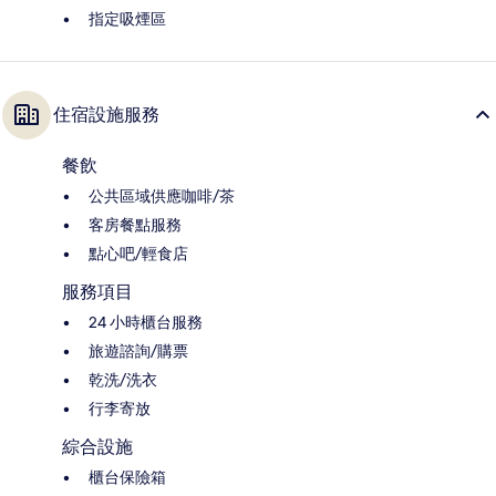
指定吸煙區
住宿設施服務
餐飲
公共區域供應咖啡/茶
客房餐點服務
點心吧/輕食店
服務項目
24 小時櫃台服務
旅遊諮詢/購票
乾洗/洗衣
行李寄放
綜合設施
櫃台保險箱