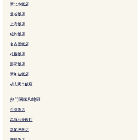
新北市飯店
連
H
結
G
曼谷飯店
的
連
上海飯店
結
紐約飯店
名古屋飯店
札幌飯店
那霸飯店
新加坡飯店
胡志明市飯店
熱門國家和地區
台灣飯店
馬爾地夫飯店
新加坡飯店
關島飯店