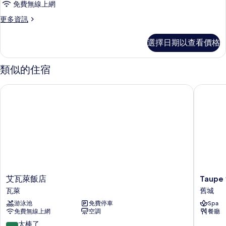
免費無線上網
更
更多資訊
多
豪
選擇日期以查看價格
華
雙
床
類似的住宿
房
的
艾瓦萊飯店
Taupe 
詳
情
艾
Taupe
艾瓦萊飯店
Taupe
瓦
飯
瓦萊
舊城
萊
店
游泳池
免費停車
Spa
飯
舊
免費無線上網
空調
餐廳
店
城
瓦
9.2
太棒了