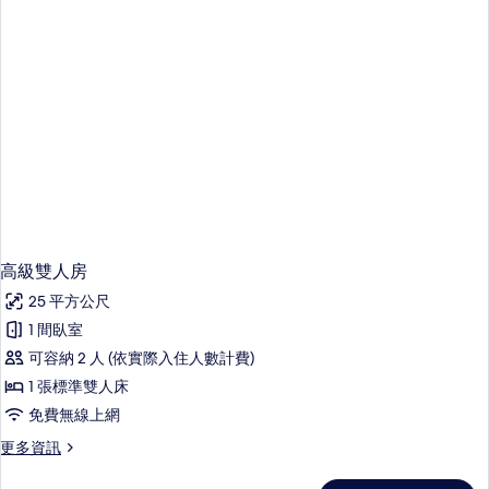
詳
情
高級雙人房
25 平方公尺
1 間臥室
可容納 2 人 (依實際入住人數計費)
1 張標準雙人床
免費無線上網
更
更多資訊
多
高