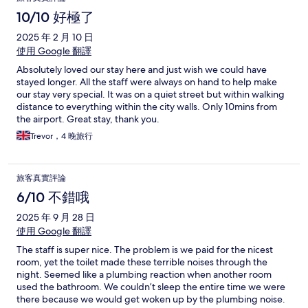
論
10/10 好極了
2025 年 2 月 10 日
使用 Google 翻譯
Absolutely loved our stay here and just wish we could have
stayed longer. All the staff were always on hand to help make
our stay very special. It was on a quiet street but within walking
distance to everything within the city walls. Only 10mins from
the airport. Great stay, thank you.
Trevor，4 晚旅行
旅客真實評論
6/10 不錯哦
2025 年 9 月 28 日
使用 Google 翻譯
The staff is super nice. The problem is we paid for the nicest
room, yet the toilet made these terrible noises through the
night. Seemed like a plumbing reaction when another room
used the bathroom. We couldn’t sleep the entire time we were
there because we would get woken up by the plumbing noise.