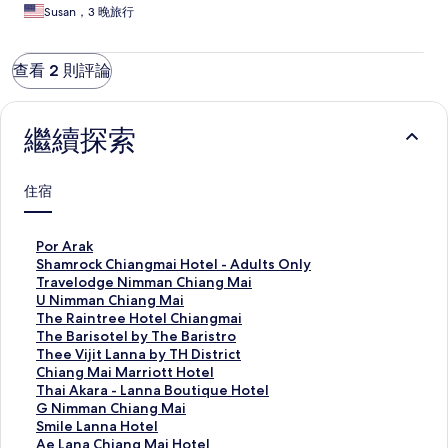
For the price, it wasn’t worth it.
Susan，3 晚旅行
查看 2 則評論
繼續探索
住宿
P
Por Arak
o
S
Shamrock Chiangmai Hotel - Adults Only
r
h
T
Travelodge Nimman Chiang Mai
A
a
r
U
U Nimman Chiang Mai
r
m
a
N
T
The Raintree Hotel Chiangmai
a
r
v
i
h
T
The Barisotel by The Baristro
k
o
e
m
e
h
T
Thee Vijit Lanna by TH District
的
c
l
m
R
e
h
C
Chiang Mai Marriott Hotel
連
k
o
a
a
B
e
h
T
Thai Akara - Lanna Boutique Hotel
結
C
d
n
i
a
e
i
h
G
G Nimman Chiang Mai
h
g
C
n
r
V
a
a
N
S
Smile Lanna Hotel
i
e
h
t
i
i
n
i
i
m
A
Ae Lana Chiang Mai Hotel