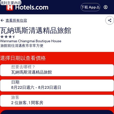
跳到主要內容
下載 App
查看所有住宿
瓦納瑪斯清邁精品旅館
3.5
Wannamas Chiangmai Boutique House
星
旅館前往清邁夜市非常方便
級
住
選擇日期以查看價格
宿
想要去哪裡？
日期
旅客