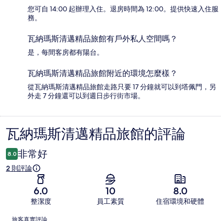
您可自 14:00 起辦理入住。退房時間為 12:00。提供快速入住服
務。
瓦納瑪斯清邁精品旅館有戶外私人空間嗎？
是，每間客房都有陽台。
瓦納瑪斯清邁精品旅館附近的環境怎麼樣？
從瓦納瑪斯清邁精品旅館走路只要 17 分鐘就可以到塔佩門，另
外走 7 分鐘還可以到週日步行街市場。
瓦納瑪斯清邁精品旅館的評論
評
論
非常好
8.0
2 則評論
6.0
10
8.0
整潔度
員工素質
住宿環境和硬體
評
旅客真實評論