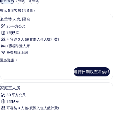
所有客房
1 張床
2 張床
用
的
顯示 5 間客房 (共 5 間)
客
豪華雙人房, 陽台 | 迷你吧、免費無線
顯
4
豪華雙人房, 陽台
房
示
篩
25 平方公尺
豪
選
1 間臥室
華
條
可容納 3 人 (依實際入住人數計費)
雙
件
1 張標準雙人床
人
免費無線上網
房,
更
更多資訊
陽
多
台
豪
選擇日期以查看價格
華
的
雙
所
人
家庭三人房 | 迷你吧、免費無線上網
顯
6
房,
家庭三人房
有
示
陽
相
30 平方公尺
台
家
的
片
1 間臥室
庭
詳
可容納 3 人 (依實際入住人數計費)
情
三