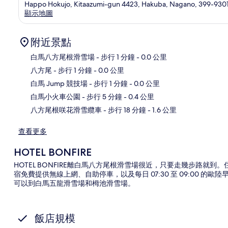
Happo Hokujo, Kitaazumi-gun 4423, Hakuba, Nagano, 399-930
顯示地圖
附近景點
白馬八方尾根滑雪場
- 步行 1 分鐘
- 0.0 公里
八方尾
- 步行 1 分鐘
- 0.0 公里
地
白馬 Jump 競技場
- 步行 1 分鐘
- 0.0 公里
白馬小火車公園
- 步行 5 分鐘
- 0.4 公里
八方尾根咲花滑雪纜車
- 步行 18 分鐘
- 1.6 公里
查看更多
HOTEL BONFIRE
HOTEL BONFIRE離白馬八方尾根滑雪場很近，只要走幾步路就
宿免費提供無線上網、自助停車，以及每日 07:30 至 09:00 
可以到白馬五龍滑雪場和栂池滑雪場。
飯店規模