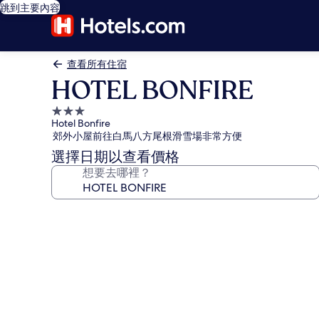
跳到主要內容
查看所有住宿
HOTEL BONFIRE
3.0
Hotel Bonfire
星
郊外小屋前往白馬八方尾根滑雪場非常方便
級
選擇日期以查看價格
住
想要去哪裡？
宿
HOTEL
BONFIRE
的
相
片