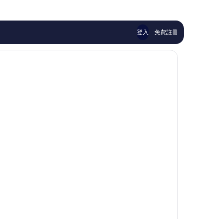
哦，
了，
23
13
則
則
評
評
登入
免費註冊
論
論