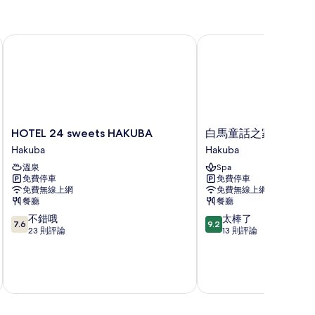
HOTEL 24 sweets HAKUBA
白馬童話之家飯店
HOTEL
白
HOTEL 24 sweets HAKUBA
白馬童話之家飯店
24
馬
Hakuba
Hakuba
sweets
童
溫泉
Spa
HAKUBA
話
免費停車
免費停車
Hakuba
之
免費無線上網
免費無線上網
家
餐廳
餐廳
飯
7.6
9.2
不錯哦
太棒了
店
7.6
9.2
分，
分，
23 則評論
13 則評論
Hakuba
滿
滿
分
分
10
10
分，
分，
不
太
錯
棒