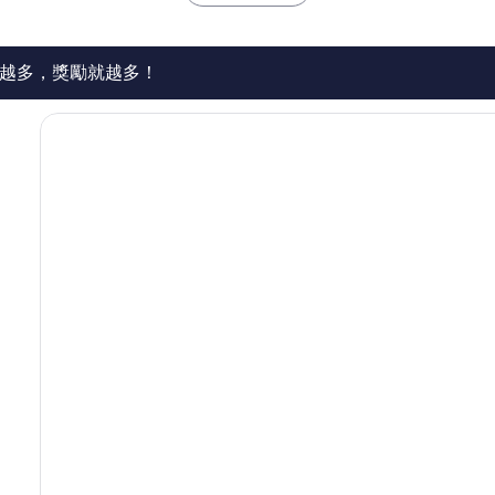
了，
19
則
評
越多，獎勵就越多！
論