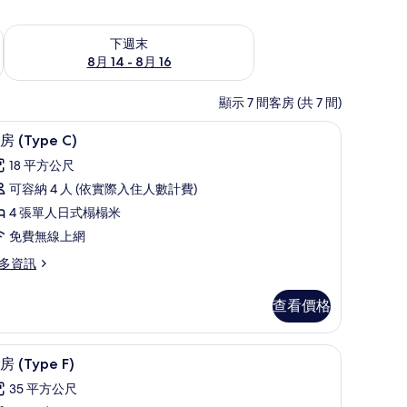
查看下週末 (8月 14 - 8月 16) 的供應情況
下週末
8月 14 - 8月 16
顯示 7 間客房 (共 7 間)
嬰兒床、免費無線上網
1 間臥室、客房內保險箱、免費搖籃/嬰兒床、
顯
5
房 (Type C)
示
18 平方公尺
客
可容納 4 人 (依實際入住人數計費)
房
4 張單人日式榻榻米
Type
免費無線上網
)
多資訊
的
所
查看價格
有
ype
相
 | 1 間臥室、客房內保險箱、免費搖籃/嬰兒床、免費無線上網
客房 (Type F) | 1 間臥室、客房內保險箱
顯
片
5
房 (Type F)
示
35 平方公尺
客