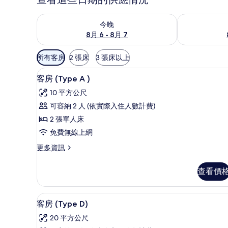
查看今晚 (8月 6 - 8月 7) 的供應情況
查看明天 (8月 
今晚
8月 6 - 8月 7
可
所有客房
2 張床
3 張床以上
用
客房 (Type A ) | 1 間
顯
的
4
客房 (Type A )
示
客
10 平方公尺
房
客
可容納 2 人 (依實際入住人數計費)
篩
房
2 張單人床
選
(Type
條
免費無線上網
A
件
更
更多資訊
)
多
的
客
查看價
所
房
(Type
有
A
1 間臥室、客房內保險箱、免
顯
相
6
)
客房 (Type D)
示
的
片
20 平方公尺
詳
客