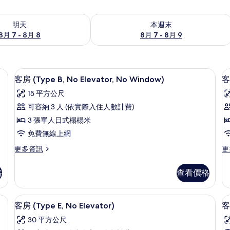
7 - 8月 8) 的供應情況
查看本週末 (8月 7 - 8月 9) 的供應情況
明天
本週末
8月 7 - 8月 8
8月 7 - 8月 9
臥室、客房內保險箱、免費搖籃/嬰兒床、免費無線上網
1 間臥室、客房內保險箱、免費搖籃/
顯
5
客房 (Type B, No Elevator, No Window)
客
示
15 平方公尺
客
可容納 3 人 (依實際入住人數計費)
房
3 張單人日式榻榻米
(Type
(
免費無線上網
B,
C
更
更
更多資訊
更
No
多
多
Elevator,
客
客
格
查看價格
No
房
房
Window)
(Type
(T
B,
C)
的
費搖籃/嬰兒床、免費無線上網
客房 (Type E, No Elevator)
顯
5
No
的
客房 (Type E, No Elevator)
客
所
示
Elevator,
詳
30 平方公尺
No
情
有
客