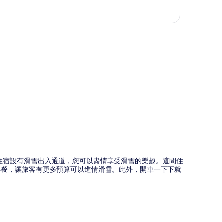
1
圖
到。住宿設有滑雪出入通道，您可以盡情享受滑雪的樂趣。這間住
的歐陸早餐，讓旅客有更多預算可以進情滑雪。此外，開車一下下就