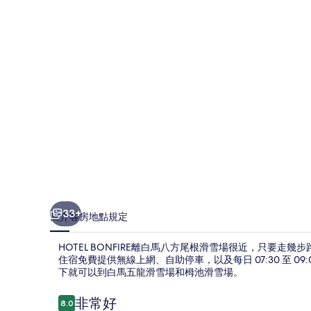
集
33+
簡介
客房
地點
規定
HOTEL BONFIRE離白馬八方尾根滑雪場很近，只要
住宿免費提供無線上網、自助停車，以及每日 07:30 至 
下就可以到白馬五龍滑雪場和栂池滑雪場。
評
非常好
8.0
8.0 分，滿分 10 分，