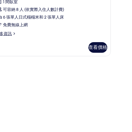
1 間臥室
房
可容納 8 人 (依實際入住人數計費)
Type
6 張單人日式榻榻米和 2 張單人床
免費無線上網
的
多資訊
所
有
查看價格
相
ype
片