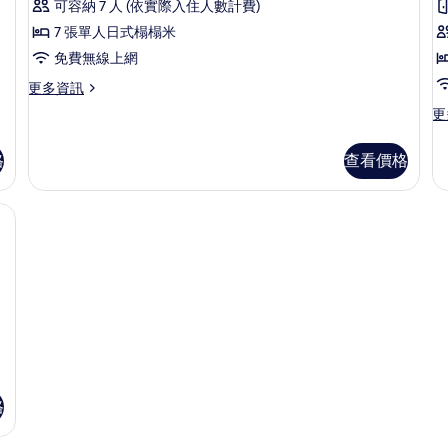
Window)
可容納 7 人 (依實際入住人數計費)
相
房
的
7 張單人日式榻榻米
詳
片
(Type
(
情
免費無線上網
E,
F)
更
更多資訊
No
多
Elevator)
更
更
客
多
的
房
客
(Type
格
查看價格
所
房
E,
(T
有
No
F)
ator, No Window) | 1 間臥室、客房內保險箱、免費搖籃/嬰兒床、免費無線上網
Elevator)
相
的
的
詳
片
詳
情
情
格