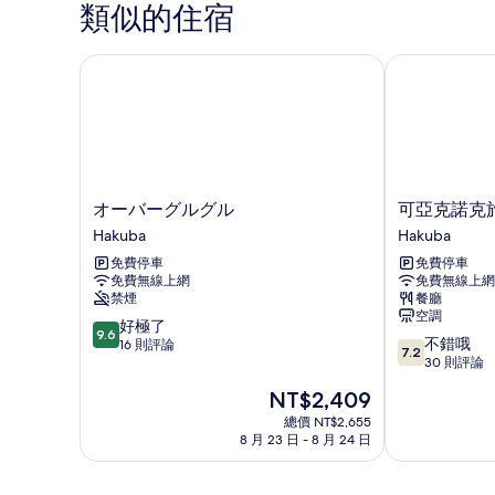
BB,
的
類似的住宿
No
所
Elevator,
No
オーバーグルグル
可亞克諾克旅
有
Window)
相
的
詳
片
情
オ
可
オーバーグルグル
可亞克諾克
ー
亞
Hakuba
Hakuba
バ
克
免費停車
免費停車
ー
諾
免費無線上網
免費無線上網
グ
克
禁煙
餐廳
ル
旅
空調
9.6
グ
好極了
館
9.6
7.2
不錯哦
分，
ル
16 則評論
Hakuba
7.2
分，
30 則評論
滿
Hakuba
滿
分
現
NT$2,409
分
10
在
10
總價 NT$2,655
分，
價
8 月 23 日 - 8 月 24 日
分，
好
格
不
極
為
錯
了，