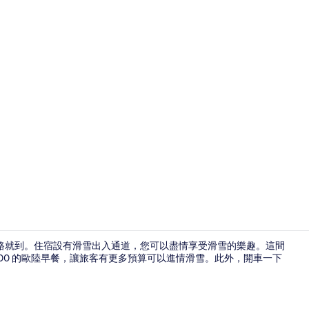
大廳
走幾步路就到。住宿設有滑雪出入通道，您可以盡情享受滑雪的樂趣。這間
09:00 的歐陸早餐，讓旅客有更多預算可以進情滑雪。此外，開車一下
外觀