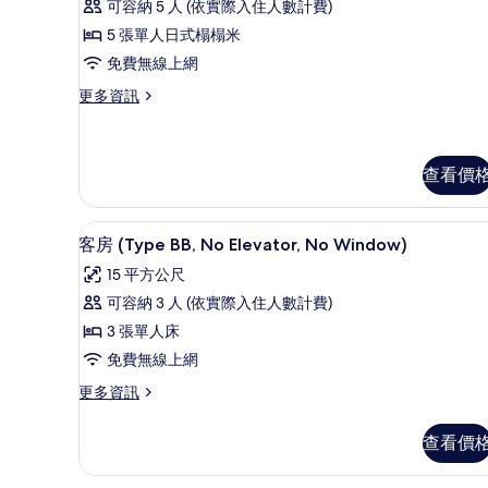
情
可容納 5 人 (依實際入住人數計費)
房
5 張單人日式榻榻米
(Type
免費無線上網
D)
更
更多資訊
的
多
所
客
房
有
(Type
查看價
相
D)
片
的
客房 (Type BB, No Elev
顯
詳
3
客房 (Type BB, No Elevator, No Window)
情
示
15 平方公尺
客
可容納 3 人 (依實際入住人數計費)
房
3 張單人床
(Type
免費無線上網
BB,
更
更多資訊
No
多
Elevator,
客
查看價
No
房
Window)
(Type