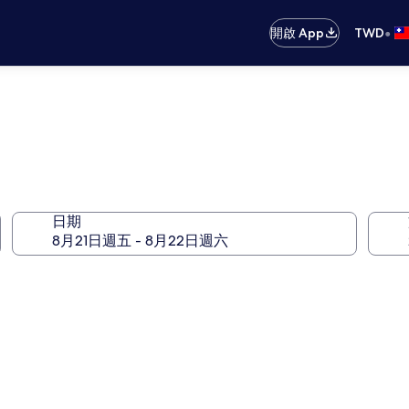
•
開啟 App
TWD
日期