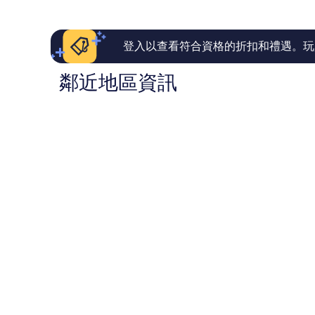
NT$2,409
哦，
16
30
則
則
評
評
論
登入以查看符合資格的折扣和禮遇。玩
論
鄰近地區資訊