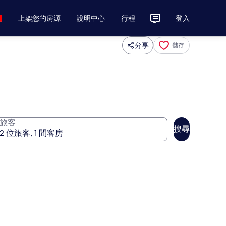
上架您的房源
說明中心
行程
登入
分享
儲存
旅客
搜尋