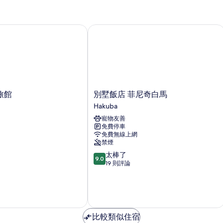
館
別墅飯店 菲尼奇白馬
別
旅館
別墅飯店 菲尼奇白馬
墅
Hakuba
飯
寵物友善
店
免費停車
菲
免費無線上網
尼
禁煙
奇
9.0
太棒了
白
9.0
分，
19 則評論
馬
滿
Hakuba
分
10
分，
太
比較類似住宿
棒