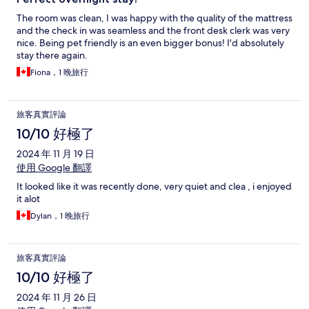
The room was clean, I was happy with the quality of the mattress
and the check in was seamless and the front desk clerk was very
nice. Being pet friendly is an even bigger bonus! I'd absolutely
stay there again.
Fiona，1 晚旅行
旅客真實評論
10/10 好極了
2024 年 11 月 19 日
使用 Google 翻譯
It looked like it was recently done, very quiet and clea , i enjoyed
it alot
Dylan，1 晚旅行
旅客真實評論
10/10 好極了
2024 年 11 月 26 日