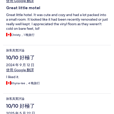
使用 Google 翻譯
Great little motel
Great little hotel. It was cute and cozy and had a lot packed into
a small room. It looked like it had been recently renovated or just
really well kept. I appreciated the vinyl floors as they weren't
cold on bare feet, lol!
Christy，1 晚旅行
旅客真實評論
10/10 好極了
2024 年 9 月 12 日
使用 Google 翻譯
I liked it.
Khyna-lee，4 晚旅行
旅客真實評論
10/10 好極了
2025 年 5 月 22 日