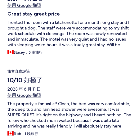
使用 Google 翻譯
Great stay great price
I rented the room with a kitchenette for a month long stay and I
brought a dog. The staff were very accommodating to my shift
work schedule with cleanings. The room was newly renovated
and immaculate. The motel was very quiet and I had no issues
with sleeping weird hours.it was a truely great stay. Will be
staying here again!
Stacey，5 晚旅行
旅客真實評論
10/10 好極了
2023 年 6 月 11 日
使用 Google 翻譯
This property is fantastic!! Clean, the bed was very comfortable,
the deep tub and rain head shower were awesome. It was
SUPER QUIET. it’s right on the highway and I heard nothing. The
fellow who checked me in waited because I was quite late
arriving and he was really friendly. I will absolutely stay here
again.
Trish，1 晚旅行