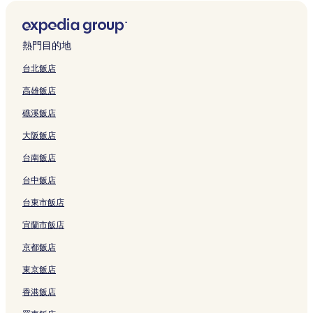
e
o
n
M
r
w
t
n
o
s
M
e
S
t
D
o
l
m
o
r
熱門目的地
t
的
i
r
i
e
連
t
I
f
台北飯店
l
結
h
n
t
高雄飯店
的
e
n
w
連
r
的
o
礁溪飯店
結
s
連
o
的
結
d
大阪飯店
連
L
結
o
台南飯店
d
g
台中飯店
e
台東市飯店
的
連
宜蘭市飯店
結
京都飯店
東京飯店
香港飯店