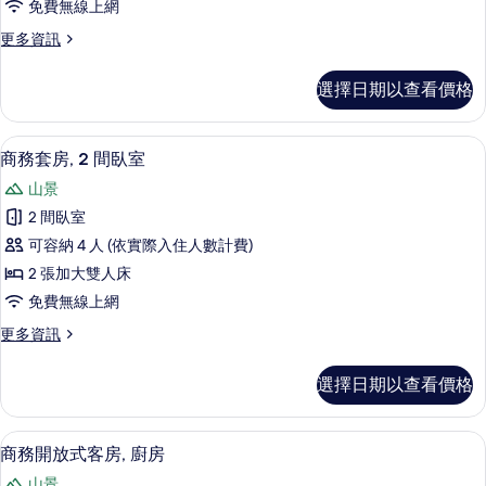
相
免費無線上網
情
張
片
更
更多資訊
加
多
大
單
選擇日期以查看價格
人
雙
房,
人
1
商務套房, 2 間臥室 | 書桌、筆電工
顯
3
張
床,
商務套房, 2 間臥室
示
加
廚
山景
大
商
房
雙
2 間臥室
務
人
的
可容納 4 人 (依實際入住人數計費)
床,
套
所
廚
2 張加大雙人床
房,
房
有
免費無線上網
的
2
相
詳
更
更多資訊
間
情
多
片
臥
商
選擇日期以查看價格
務
室
套
的
房,
商務開放式客房, 廚房 | 書桌、筆電
顯
8
2
所
商務開放式客房, 廚房
示
間
有
山景