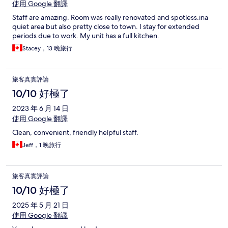
使用 Google 翻譯
Staff are amazing. Room was really renovated and spotless.ina
quiet area but also pretty close to town. I stay for extended
periods due to work. My unit has a full kitchen.
Stacey，13 晚旅行
旅客真實評論
10/10 好極了
2023 年 6 月 14 日
使用 Google 翻譯
Clean, convenient, friendly helpful staff.
Jeff，1 晚旅行
旅客真實評論
10/10 好極了
2025 年 5 月 21 日
使用 Google 翻譯