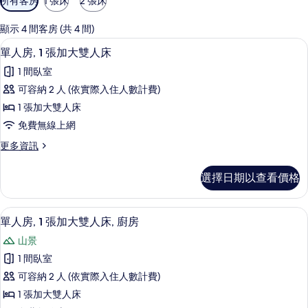
所有客房
1 張床
2 張床
用
的
顯示 4 間客房 (共 4 間)
客
單人房, 1 張加大雙人床 | 書桌、筆
顯
5
單人房, 1 張加大雙人床
房
示
篩
1 間臥室
單
選
可容納 2 人 (依實際入住人數計費)
人
條
1 張加大雙人床
房,
件
免費無線上網
1
更
更多資訊
張
多
加
單
選擇日期以查看價格
人
大
房,
雙
1
單人房, 1 張加大雙人床, 廚房 | 
顯
2
張
人
單人房, 1 張加大雙人床, 廚房
示
加
床
山景
大
單
的
雙
1 間臥室
人
人
所
可容納 2 人 (依實際入住人數計費)
床
房,
有
的
1 張加大雙人床
1
詳