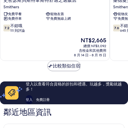
史密瑟斯貝斯特韋斯特舒適之選飯店
桑德曼
密
德
Smithers
Smither
瑟
曼
免費早餐
寵物友善
寵物友
斯
史
免費停車
免費無線上網
免費無
貝
密
斯
瑟
7.2
7.6
不錯哦
不錯
7.2
7.6
特
斯
分，
分，
111 則評論
645
韋
飯
滿
滿
現
NT$2,665
斯
店
分
分
在
特
Smither
10
10
總價 NT$3,092
價
舒
含稅金和其他費用
分，
分，
格
8 月 14 日 - 8 月 15 日
適
不
不
為
之
錯
錯
NT$2,665
比較類似住宿
選
哦，
哦，
飯
111
645
店
則
則
Smithers
評
評
登入以查看符合資格的折扣和禮遇。玩越多，獎勵就越
論
論
多！
登入
免費註冊
鄰近地區資訊