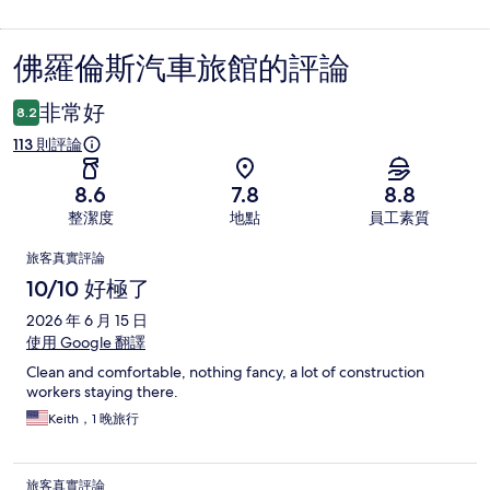
佛羅倫斯汽車旅館的評論
評
論
非常好
8.2
113 則評論
8.6
7.8
8.8
整潔度
地點
員工素質
評
旅客真實評論
論
10/10 好極了
2026 年 6 月 15 日
使用 Google 翻譯
Clean and comfortable, nothing fancy, a lot of construction
workers staying there.
Keith，1 晚旅行
旅客真實評論