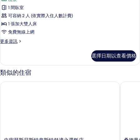
臥
商
相
室
1 間臥室
務
的
片
可容納 2 人 (依實際入住人數計費)
詳
開
情
1 張加大雙人床
放
免費無線上網
式
更
更多資訊
客
多
房,
商
選擇日期以查看價格
務
廚
開
房
放
類似的住宿
式
的
客
史密瑟斯貝斯特韋斯特舒適之選飯店
桑德曼史
所
房,
廚
有
房
相
的
詳
片
情
史
桑