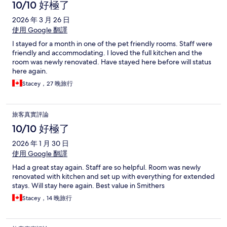
10/10 好極了
2026 年 3 月 26 日
使用 Google 翻譯
I stayed for a month in one of the pet friendly rooms. Staff were
friendly and accommodating. I loved the full kitchen and the
room was newly renovated. Have stayed here before will status
here again.
Stacey，27 晚旅行
旅客真實評論
10/10 好極了
2026 年 1 月 30 日
使用 Google 翻譯
Had a great stay again. Staff are so helpful. Room was newly
renovated with kitchen and set up with everything for extended
stays. Will stay here again. Best value in Smithers
Stacey，14 晚旅行