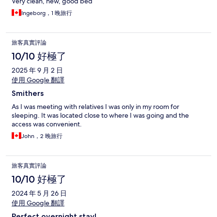
Very clean, new, good bed
Ingeborg，1 晚旅行
旅客真實評論
10/10 好極了
2025 年 9 月 2 日
使用 Google 翻譯
Smithers
As I was meeting with relatives I was only in my room for
sleeping. It was located close to where I was going and the
access was convenient.
John，2 晚旅行
旅客真實評論
10/10 好極了
2024 年 5 月 26 日
使用 Google 翻譯
Perfect overnight stay!