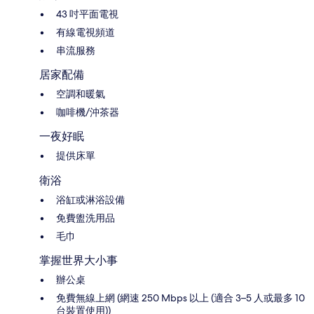
43 吋平面電視
有線電視頻道
串流服務
居家配備
空調和暖氣
咖啡機/沖茶器
一夜好眠
提供床單
衛浴
浴缸或淋浴設備
免費盥洗用品
毛巾
掌握世界大小事
辦公桌
免費無線上網 (網速 250 Mbps 以上 (適合 3–5 人或最多 10
台裝置使用))