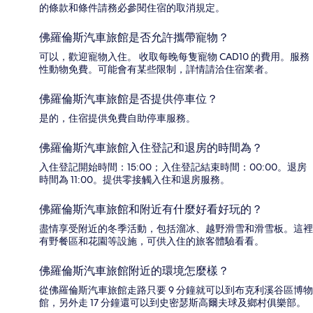
的條款和條件請務必參閱住宿的取消規定。
佛羅倫斯汽車旅館是否允許攜帶寵物？
可以，歡迎寵物入住。 收取每晚每隻寵物 CAD10 的費用。服務
性動物免費。可能會有某些限制，詳情請洽住宿業者。
佛羅倫斯汽車旅館是否提供停車位？
是的，住宿提供免費自助停車服務。
佛羅倫斯汽車旅館入住登記和退房的時間為？
入住登記開始時間：15:00；入住登記結束時間：00:00。退房
時間為 11:00。提供零接觸入住和退房服務。
佛羅倫斯汽車旅館和附近有什麼好看好玩的？
盡情享受附近的冬季活動，包括溜冰、越野滑雪和滑雪板。這裡
有野餐區和花園等設施，可供入住的旅客體驗看看。
佛羅倫斯汽車旅館附近的環境怎麼樣？
從佛羅倫斯汽車旅館走路只要 9 分鐘就可以到布克利溪谷區博物
館，另外走 17 分鐘還可以到史密瑟斯高爾夫球及鄉村俱樂部。