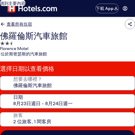
跳到主要內容
下載 App
查看所有住宿
佛羅倫斯汽車旅館
2.5
Florence Motel
星
位於斯密瑟斯的汽車旅館
級
住
選擇日期以查看價格
宿
想要去哪裡？
日期
旅客