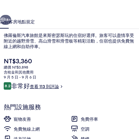
旅
一個
下一個
館
18+
簡介
客房
地點
規定
的
佛羅倫斯汽車旅館是來斯密瑟斯玩的住宿好選擇。旅客可以盡情享受
相
附近的越野滑雪、高山滑雪和滑雪板等精彩活動，住宿也提供免費無
線上網和自助停車。
片
集
目
NT$3,360
前
總價 NT$3,898
的
含稅金和其他費用
價
9 月 5 日 - 9 月 6 日
格
評
非常好
8.2
查看 113 則評論
單人房, 1 張加大雙人床, 廚房 | 
是
8.2 分，滿分 10 分，
論
NT$3,360
熱門設施服務
寵物友善
免費停車
免費無線上網
空調