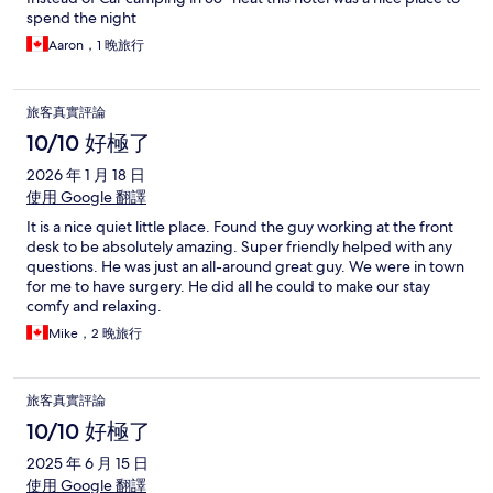
spend the night
Aaron，1 晚旅行
旅客真實評論
10/10 好極了
2026 年 1 月 18 日
使用 Google 翻譯
It is a nice quiet little place. Found the guy working at the front
desk to be absolutely amazing. Super friendly helped with any
questions. He was just an all-around great guy. We were in town
for me to have surgery. He did all he could to make our stay
comfy and relaxing.
Mike，2 晚旅行
旅客真實評論
10/10 好極了
2025 年 6 月 15 日
使用 Google 翻譯