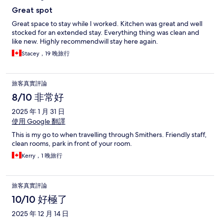
Great spot
Great space to stay while I worked. Kitchen was great and well
stocked for an extended stay. Everything thing was clean and
like new. Highly recommendwill stay here again.
Stacey，19 晚旅行
旅客真實評論
8/10 非常好
2025 年 1 月 31 日
使用 Google 翻譯
This is my go to when travelling through Smithers. Friendly staff,
clean rooms, park in front of your room.
Kerry，1 晚旅行
旅客真實評論
10/10 好極了
2025 年 12 月 14 日