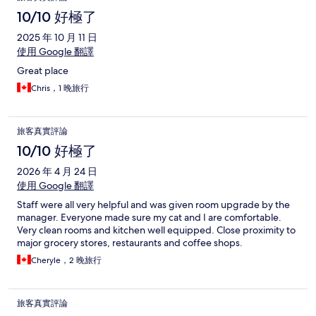
10/10 好極了
2025 年 10 月 11 日
使用 Google 翻譯
Great place
Chris，1 晚旅行
旅客真實評論
10/10 好極了
2026 年 4 月 24 日
使用 Google 翻譯
Staff were all very helpful and was given room upgrade by the
manager. Everyone made sure my cat and I are comfortable.
Very clean rooms and kitchen well equipped. Close proximity to
major grocery stores, restaurants and coffee shops.
Cheryle，2 晚旅行
旅客真實評論