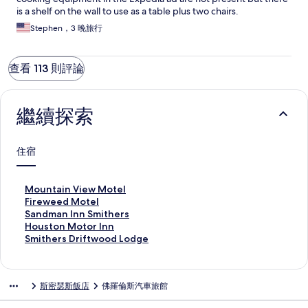
is a shelf on the wall to use as a table plus two chairs.
Stephen，3 晚旅行
查看 113 則評論
繼續探索
住宿
M
Mountain View Motel
o
F
Fireweed Motel
u
i
S
Sandman Inn Smithers
n
r
a
H
Houston Motor Inn
t
e
n
o
S
Smithers Driftwood Lodge
a
w
d
u
m
i
e
m
s
i
n
e
a
t
t
斯密瑟斯飯店
佛羅倫斯汽車旅館
V
d
n
o
h
i
M
I
n
e