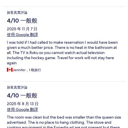
旅客真實評論
4/10 一般般
2025 年 11 月 7 日
使用 Google 翻譯
I was told if I had called to make reservation I would have been
given a much better price. There is no heat in the bathroom at
all. The TV is Roku so you cannot watch actual television
including the hockey game. Travel for work will not stay here
again
Jennifer，1 晚旅行
旅客真實評論
4/10 一般般
2025 年 8 月 13 日
使用 Google 翻譯
The room was clean but the bed was smaller than the queen size
advertised. The is no place to hang clothing. The stove and
cooking equipment in the Expedia ad are not present but there