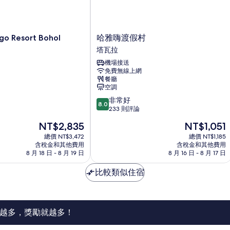
哈
go Resort Bohol
哈雅嗨渡假村
雅
塔瓦拉
嗨
機場接送
渡
免費無線上網
假
餐廳
村
空調
塔
8.0
非常好
瓦
8.0
分，
233 則評論
拉
滿
現
現
NT$2,835
NT$1,051
分
在
在
10
總價 NT$3,472
總價 NT$1,185
價
價
含稅金和其他費用
含稅金和其他費用
分，
格
格
8 月 18 日 - 8 月 19 日
8 月 16 日 - 8 月 17 日
非
為
為
常
NT$2,835
NT$1,051
比較類似住宿
好，
233
則
評
論
越多，獎勵就越多！