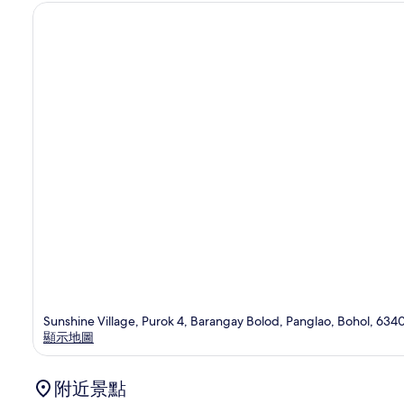
Sunshine Village, Purok 4, Barangay Bolod, Panglao, Bohol, 634
顯示地圖
附近景點