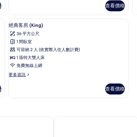
豪
片
客
格
查看價格
華
房
客
(Queen)
房
內保險箱、書桌、免費無線上網、床單
經典客房 (King) | 客房內保險箱、
顯
的
21
(Q
經典客房 (King)
詳
示
的
情
36 平方公尺
詳
經
情
1 間臥室
典
可容納 2 人 (依實際入住人數計費)
客
1 張特大雙人床
房
免費無線上網
(King)
更
更多資訊
的
多
所
經
格
查看價格
典
有
客
相
房
(King)
片
的
詳
 Resort Bohol
哈雅嗨渡假村
情