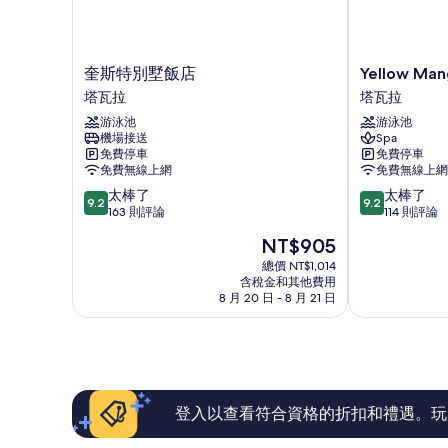
奎
Yellow
奎斯特別墅飯店
Yellow Man
斯
Mango
塔瓦拉
塔瓦拉
特
Resort
游泳池
游泳池
別
Bohol
機場接送
Spa
墅
塔
免費停車
免費停車
飯
瓦
免費無線上網
免費無線上網
店
拉
9.2
9.2
太棒了
太棒了
塔
9.2
9.2
分，
分，
163 則評論
114 則評論
瓦
滿
滿
拉
現
NT$905
分
分
在
10
10
總價 NT$1,014
價
含稅金和其他費用
分，
分，
格
8 月 20 日 - 8 月 21 日
太
太
為
棒
棒
NT$905
了，
了，
163
114
則
則
評
評
論
論
登入以查看符合資格的折扣和禮遇。玩