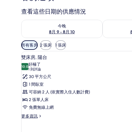
查看這些日期的供應情況
查看今晚 (8月 9 - 8月 10) 的供應情況
查看明天 (8月 1
今晚
8月 9 - 8月 10
可
所有客房
2 張床
1 張床
用
雙床房, 陽台 | 客房內保險箱
顯
的
15
雙床房, 陽台
示
客
好極了
10.0
房
10.0 分，滿分 10 分
雙
(1
1 則評論
篩
則
床
30 平方公尺
選
評
房,
1 間臥室
條
論)
陽
可容納 2 人 (依實際入住人數計費)
件
台
2 張單人床
的
免費無線上網
所
更
更多資訊
多
有
雙
相
床