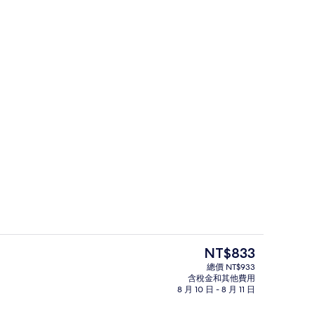
午餐和晚餐
豪華客房 (Queen) | 陽台景觀
目
NT$833
前
總價 NT$933
的
含稅金和其他費用
早餐，供應午餐和晚餐
價
8 月 10 日 - 8 月 11 日
格
是