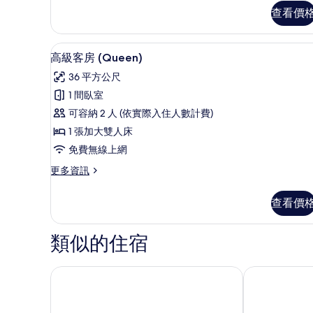
房,
查看價
片
陽
台
高級客房 (Queen) | 客房
顯
的
11
高級客房 (Queen)
詳
示
情
36 平方公尺
高
1 間臥室
級
可容納 2 人 (依實際入住人數計費)
客
1 張加大雙人床
房
免費無線上網
(Queen)
更
更多資訊
的
多
所
高
查看價
級
有
客
相
房
類似的住宿
(Queen)
片
的
詳
奎斯特別墅飯店
Yellow Mango
情