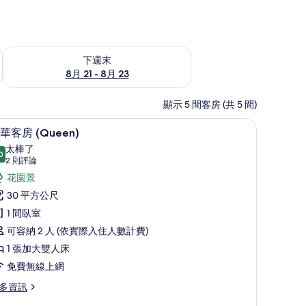
況
查看下週末 (8月 21 - 8月 23) 的供應情況
下週末
8月 21 - 8月 23
顯示 5 間客房 (共 5 間)
、書桌、免費無線上網、床單
豪華客房 (Queen) | 客房內保險箱、書桌、
顯
18
華客房 (Queen)
示
太棒了
0
9.0 分，滿分 10 分
豪
(2
2 則評論
則
華
花園景
評
客
30 平方公尺
論)
房
1 間臥室
Queen)
可容納 2 人 (依實際入住人數計費)
的
1 張加大雙人床
所
免費無線上網
有
多資訊
相