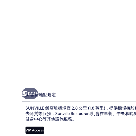
片
集
122+
簡介
客房
地點
規定
SUNVILLE 飯店離機場僅 2.8 公里 (1.8 英里)，提供
去角質等服務，Sunville Restaurant則會在早餐
健身中心等其他設施服務。
VIP Access