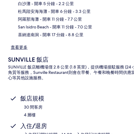
白沙灘
- 開車 5 分鐘
- 2.2 公里
杜馬陸安海海灘
- 開車 6 分鐘
- 3.3 公里
地
阿羅那海灘
- 開車 11 分鐘
- 7.7 公里
San Isidro Beach
- 開車 11 分鐘
- 7.0 公里
喜納達南洞
- 開車 17 分鐘
- 8.8 公里
查看更多
SUNVILLE 飯店
SUNVILLE 飯店離機場僅 2.8 公里 (1.8 英里)，提供機場接駁服務
角質等服務，Sunville Restaurant則會在早餐、午餐和晚
心等其他設施服務。
飯店規模
30 間客房
4 層樓
入住/退房