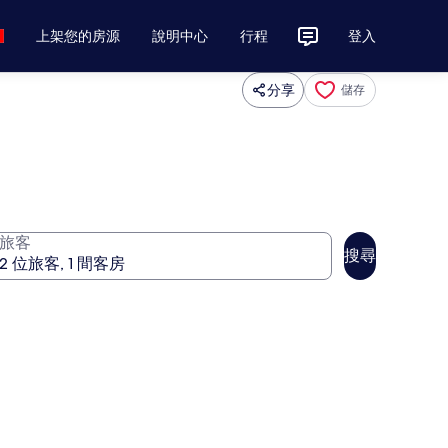
上架您的房源
說明中心
行程
登入
分享
儲存
旅客
搜尋