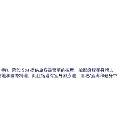
圖
 (24 小時)。附設 Spa 提供旅客最奢華的按摩、臉部療程和身體去
餐時間供應當地和國際料理。此住宿還有室外游泳池、酒吧/酒廊和健身中