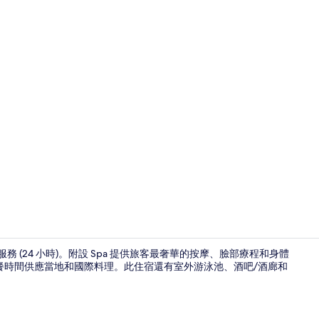
早餐，供應
機場接駁服務 (24 小時)。附設 Spa 提供旅客最奢華的按摩、臉部療程和身體
、午餐和晚餐時間供應當地和國際料理。此住宿還有室外游泳池、酒吧/酒廊和
外觀