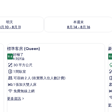
0 - 8月 11) 的供應情況
查看本週末 (8月 14 - 8月 16) 的供應情
明天
本週末
8月 10 - 8月 11
8月 14 - 8月 16
、書桌、免費無線上網、床單
標準客房 (Queen) | 客房內保險箱
顯
14
標準客房 (Queen)
豪
示
好極了
9.4
9.
9.4 分，滿分 10 分
標
(8
8 則評論
則
準
30 平方公尺
評
客
1 間臥室
論)
房
可容納 2 人 (依實際入住人數計費)
(Queen)
(
1 張加大雙人床
的
免費無線上網
所
更
更多資訊
多
有
更
更
標
多
相
準