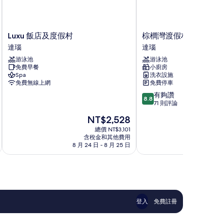
Luxu
棕
Luxu 飯店及度假村
棕櫚灣渡假村
飯
櫚
達瑙
達瑙
店
灣
游泳池
游泳池
及
渡
免費早餐
小廚房
度
假
Spa
洗衣設施
假
村
免費無線上網
免費停車
村
達
8.8
有夠讚
達
瑙
8.8
分，
71 則評論
瑙
滿
現
NT$2,528
分
在
10
總價 NT$3,101
價
含稅金和其他費用
分，
格
8 月 24 日 - 8 月 25 日
有
為
夠
NT$2,528
讚，
71
則
評
論
登入
免費註冊