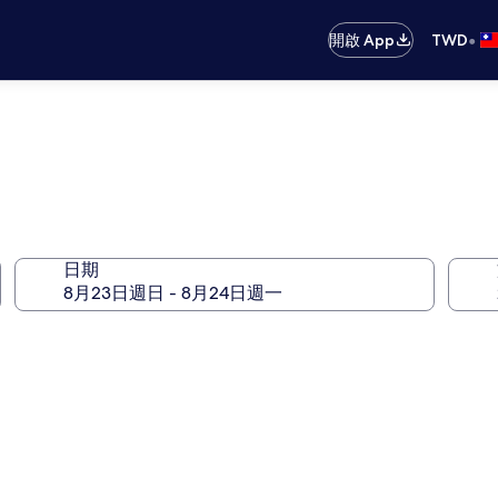
•
開啟 App
TWD
日期