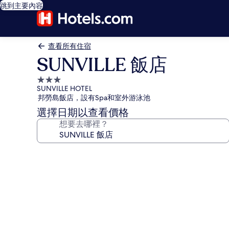
跳到主要內容
查看所有住宿
SUNVILLE 飯店
3.0
SUNVILLE HOTEL
星
邦勞島飯店，設有Spa和室外游泳池
級
選擇日期以查看價格
住
想要去哪裡？
宿
SUNVILLE
飯
店
的
相