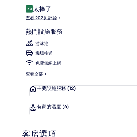
評
太棒了
9.0
9.0 分，滿分 10 分，
論
查看 202 則評論
室外游泳池，開
熱門設施服務
游泳池
機場接送
免費無線上網
查看全部
主要設施服務
(12)
有家的溫度
(6)
客房選項