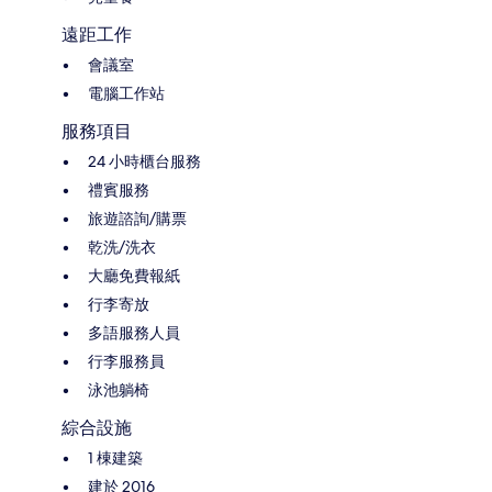
遠距工作
會議室
電腦工作站
服務項目
24 小時櫃台服務
禮賓服務
旅遊諮詢/購票
乾洗/洗衣
大廳免費報紙
行李寄放
多語服務人員
行李服務員
泳池躺椅
綜合設施
1 棟建築
建於 2016