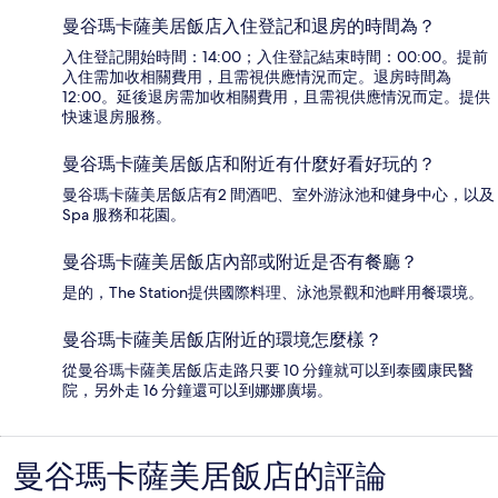
曼谷瑪卡薩美居飯店入住登記和退房的時間為？
入住登記開始時間：14:00；入住登記結束時間：00:00。提前
入住需加收相關費用，且需視供應情況而定。退房時間為
12:00。延後退房需加收相關費用，且需視供應情況而定。提供
快速退房服務。
曼谷瑪卡薩美居飯店和附近有什麼好看好玩的？
曼谷瑪卡薩美居飯店有2 間酒吧、室外游泳池和健身中心，以及
Spa 服務和花園。
曼谷瑪卡薩美居飯店內部或附近是否有餐廳？
是的，The Station提供國際料理、泳池景觀和池畔用餐環境。
曼谷瑪卡薩美居飯店附近的環境怎麼樣？
從曼谷瑪卡薩美居飯店走路只要 10 分鐘就可以到泰國康民醫
院，另外走 16 分鐘還可以到娜娜廣場。
曼谷瑪卡薩美居飯店的評論
評