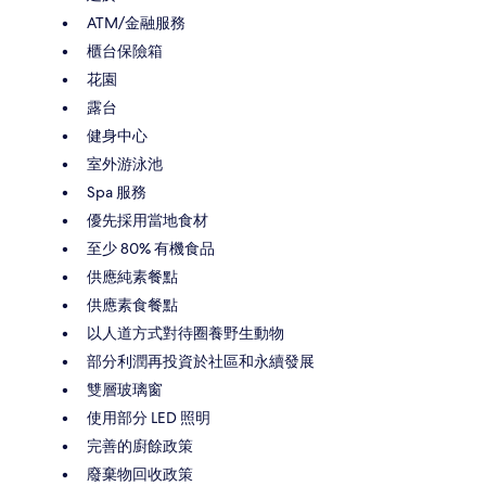
ATM/金融服務
櫃台保險箱
花園
露台
健身中心
室外游泳池
Spa 服務
優先採用當地食材
至少 80% 有機食品
供應純素餐點
供應素食餐點
以人道方式對待圈養野生動物
部分利潤再投資於社區和永續發展
雙層玻璃窗
使用部分 LED 照明
完善的廚餘政策
廢棄物回收政策