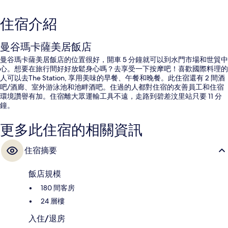
住宿介紹
曼谷瑪卡薩美居飯店
曼谷瑪卡薩美居飯店的位置很好，開車 5 分鐘就可以到水門市場和世貿中
心。想要在旅行間好好放鬆身心嗎？去享受一下按摩吧！喜歡國際料理的
人可以去The Station, 享用美味的早餐、午餐和晚餐。此住宿還有 2 間酒
吧/酒廊、室外游泳池和池畔酒吧。住過的人都對住宿的友善員工和住宿
環境讚譽有加。住宿離大眾運輸工具不遠，走路到碧差汶里站只要 11 分
鐘。
更多此住宿的相關資訊
住宿摘要
飯店規模
180 間客房
24 層樓
入住/退房