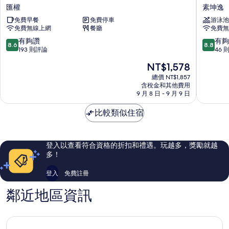
谷
谷
匯權
素坤逸
蘇
凱
免費早餐
免費停車
游泳池
恩
悅
免費無線上網
餐廳
免費無
維
嘉
賽
軒
8.6
8.8
有夠讚
有夠
8.6
8.8
IHG
素
分，
分，
193 則評論
46 
旗
坤
滿
滿
現
NT$1,578
下
逸
分
分
在
飯
1
10
10
總價 NT$1,857
價
店
含稅金和其他費用
號
分，
分，
格
9 月 8 日 - 9 月 9 日
智
飯
有
有
為
選
店
夠
夠
NT$1,578
比較類似住宿
假
素
讚，
讚，
日
坤
193
46
飯
逸
則
則
店
評
評
登入以查看符合資格的折扣和禮遇。玩越多，獎勵就越
匯
論
論
多！
權
登入
免費註冊
鄰近地區資訊