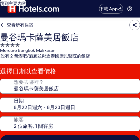
跳到主要內容
下載 App
查看所有住宿
曼谷瑪卡薩美居飯店
4.0
Mercure Bangkok Makkasan
星
設有 2 間酒吧/酒廊並鄰近泰國康民醫院的飯店
級
住
選擇日期以查看價格
宿
想要去哪裡？
日期
旅客