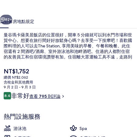
居
一個
下一個
飯
82+
簡介
客房
地點
規定
店
曼谷瑪卡薩美居飯店的位置很好，開車 5 分鐘就可以到水門市場和世
的
貿中心。想要在旅行間好好放鬆身心嗎？去享受一下按摩吧！喜歡國
際料理的人可以去The Station, 享用美味的早餐、午餐和晚餐。此住
相
宿還有 2 間酒吧/酒廊、室外游泳池和池畔酒吧。住過的人都對住宿
片
的友善員工和住宿環境讚譽有加。住宿離大眾運輸工具不遠，走路到
碧差汶里站只要 11 分鐘。
集
目
NT$1,752
前
總價 NT$2,062
的
含稅金和其他費用
外觀
價
9 月 2 日 - 9 月 3 日
格
評
非常好
8.4
查看 795 則評論
是
8.4 分，滿分 10 分，
論
NT$1,752
熱門設施服務
游泳池
Spa