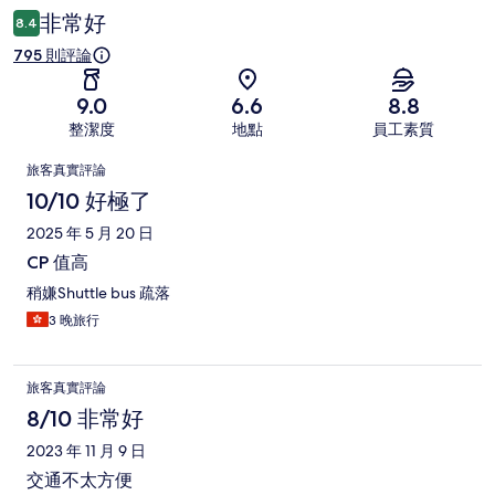
論
非常好
8.4
795 則評論
9.0
6.6
8.8
整潔度
地點
員工素質
評
旅客真實評論
論
10/10 好極了
2025 年 5 月 20 日
CP 值高
稍嫌Shuttle bus 疏落
3 晚旅行
旅客真實評論
8/10 非常好
2023 年 11 月 9 日
交通不太方便