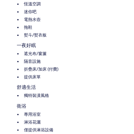
恆溫空調
迷你吧
電熱水壺
拖鞋
熨斗/熨衣板
一夜好眠
遮光布/窗簾
隔音設施
折疊床/加床 (付費)
提供床單
舒適生活
獨特裝潢風格
衛浴
專用浴室
淋浴花灑
僅提供淋浴設備