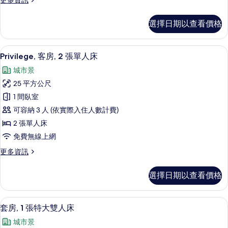
更多資訊
單
多
人
高
選擇日期以查看價格
級
床
客
的
房,
迷你吧、客房內保險箱、書桌、遮光布
顯
8
2
所
Privilege, 客房, 2 張單人床
示
張
有
城市景
單
Privilege,
相
人
25 平方公尺
客
床
片
1 間臥室
的
房,
詳
可容納 3 人 (依實際入住人數計費)
2
情
2 張單人床
張
免費無線上網
單
更
更多資訊
人
多
床
Privilege,
選擇日期以查看價格
客
的
房,
所
2
套房, 1 張特大雙人床 | 迷你吧、客
顯
有
11
張
套房, 1 張特大雙人床
示
單
相
城市景
人