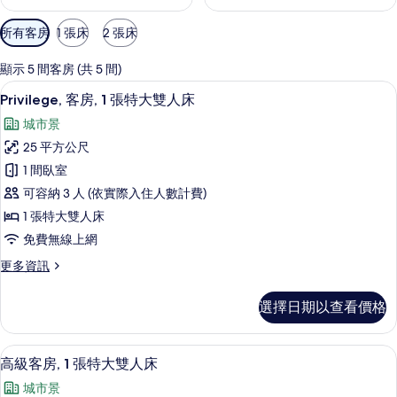
可
所有客房
1 張床
2 張床
用
的
顯示 5 間客房 (共 5 間)
客
Privilege, 客房, 1 張特大雙人床
顯
8
Privilege, 客房, 1 張特大雙人床
房
示
篩
城市景
Privilege,
選
25 平方公尺
客
條
1 間臥室
房,
件
可容納 3 人 (依實際入住人數計費)
1
1 張特大雙人床
張
免費無線上網
特
更
更多資訊
大
多
雙
Privilege,
選擇日期以查看價格
客
人
房,
床
1
高級客房, 1 張特大雙人床 | 迷你吧
顯
的
9
張
高級客房, 1 張特大雙人床
示
特
所
城市景
大