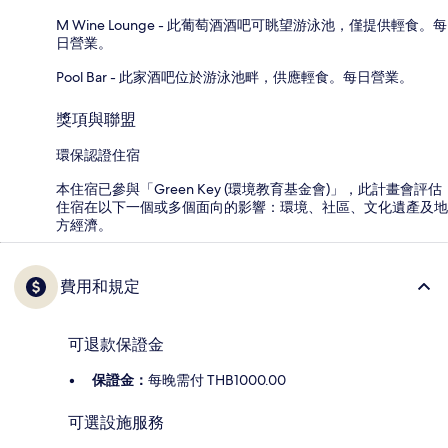
M Wine Lounge - 此葡萄酒酒吧可眺望游泳池，僅提供輕食。每
日營業。
Pool Bar - 此家酒吧位於游泳池畔，供應輕食。每日營業。
獎項與聯盟
環保認證住宿
本住宿已參與「Green Key (環境教育基金會)」，此計畫會評估
住宿在以下一個或多個面向的影響：環境、社區、文化遺產及地
方經濟。
費用和規定
可退款保證金
保證金：
每晚需付 THB1000.00
可選設施服務