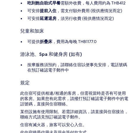
吃到飽自助式早餐
需額外收費，每人費用約為 THB412
可安排
提前入住
，需支付額外費用 (視供應情況而定)
可安排
延遲退房
，須另行收費 (視供應情況而定)
兒童和加床
可提供
折疊床
，費用為每晚 THB1177.0
游泳池、Spa 和健身房 (如有)
按摩服務須預約，請聯絡住宿以便事先安排，電話號碼
在預訂確認電子郵件中
規定
此住宿可提供相連/相通的客房，但需視當時是否有可使用
的客房。如果您有此需求，請撥打預訂確認電子郵件中的電
話號碼，直接與住宿聯絡。
某些設施有使用限制。若需詳細資訊，請直接與住宿接洽，
聯絡方式請見預訂確認電子郵件。
住宿有滅火器，旅客可以安心入住。
此住宿接受信用卡及現金等付款方式。