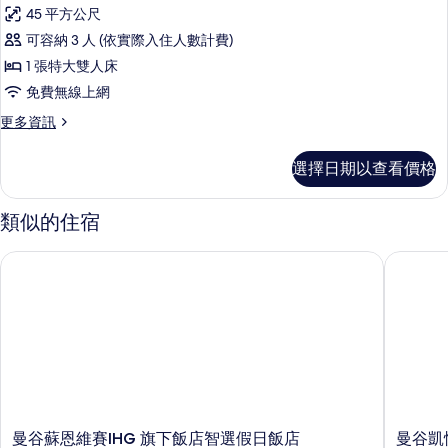
套
片
床
45 平方公尺
房,
的
可容納 3 人 (依實際入住人數計費)
詳
1
情
1 張特大雙人床
張
免費無線上網
特
更
更多資訊
大
多
雙
套
選擇日期以查看價格
房,
人
1
床
張
類似的住宿
特
的
大
所
曼谷蘇恩維賽IHG 旗下飯店智選假日飯店
曼谷凱悅
雙
有
人
床
相
的
片
詳
情
曼
曼
曼谷蘇恩維賽IHG 旗下飯店智選假日飯店
曼谷凱