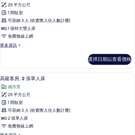
高
有
雙
25 平方公尺
級
人
相
1 間臥室
床
客
片
的
可容納 3 人 (依實際入住人數計費)
房,
詳
1 張特大雙人床
情
1
免費無線上網
張
更
更多資訊
特
多
大
高
選擇日期以查看價格
級
雙
客
人
房,
高級客房, 2 張單人床 | 迷你吧、客
顯
9
1
床
高級客房, 2 張單人床
示
張
的
城市景
特
高
所
大
25 平方公尺
級
雙
有
1 間臥室
人
客
相
床
可容納 3 人 (依實際入住人數計費)
房,
的
片
2 張單人床
詳
2
免費無線上網
情
張
更