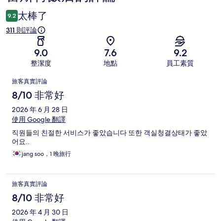
論
太棒了
9.2
311 則評論
9.0
7.6
9.2
整潔度
地點
員工素質
評
旅客真實評論
論
8/10 非常好
2026 年 6 月 28 日
使用 Google 翻譯
직원들의 친절한 서비스가 좋았습니다 또한 객실청결상태가 좋았
어요..
jang soo，1 晚旅行
旅客真實評論
8/10 非常好
2026 年 4 月 30 日