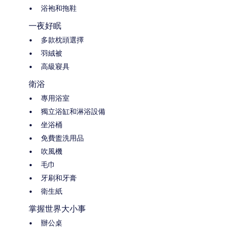
浴袍和拖鞋
一夜好眠
多款枕頭選擇
羽絨被
高級寢具
衛浴
專用浴室
獨立浴缸和淋浴設備
坐浴桶
免費盥洗用品
吹風機
毛巾
牙刷和牙膏
衛生紙
掌握世界大小事
辦公桌