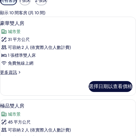
所有客房
1 張床
2 張床
用
的
顯示 10 間客房 (共 10 間)
客
豪華雙人房 | 高級寢具、羽絨被、客
顯
5
豪華雙人房
房
示
篩
城市景
豪
選
31 平方公尺
華
條
可容納 2 人 (依實際入住人數計費)
雙
件
1 張標準雙人床
人
免費無線上網
房
更
更多資訊
的
多
所
豪
選擇日期以查看價格
華
有
雙
相
人
極品雙人房 | 浴室 | 獨立浴缸和淋
顯
7
房
極品雙人房
片
示
的
城市景
詳
極
情
45 平方公尺
品
可容納 2 人 (依實際入住人數計費)
雙