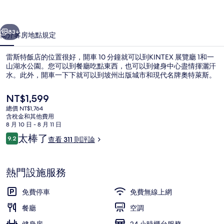
相
一個
下一個
片
83+
簡介
客房
地點
規定
集
雷斯特飯店的位置很好，開車 10 分鐘就可以到KINTEX 展覽廳 1和一
山湖水公園。您可以到餐廳吃點東西，也可以到健身中心盡情揮灑汗
水。此外，開車一下下就可以到坡州出版城市和現代名牌奧特萊斯。
目
NT$1,599
前
總價 NT$1,764
的
含稅金和其他費用
價
8 月 10 日 - 8 月 11 日
格
評
太棒了
9.2
查看 311 則評論
雙床房 | 高級寢具、羽絨被、客房內保
是
9.2 分，滿分 10 分，
論
NT$1,599
熱門設施服務
免費停車
免費無線上網
餐廳
空調