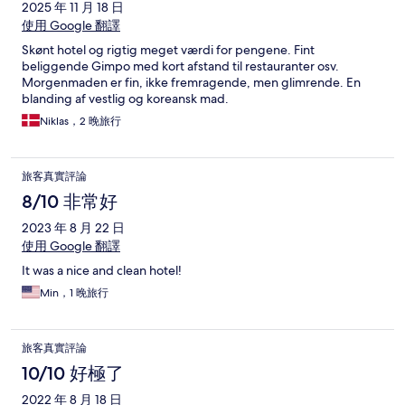
2025 年 11 月 18 日
使用 Google 翻譯
Skønt hotel og rigtig meget værdi for pengene. Fint
beliggende Gimpo med kort afstand til restauranter osv.
Morgenmaden er fin, ikke fremragende, men glimrende. En
blanding af vestlig og koreansk mad.
Niklas，2 晚旅行
旅客真實評論
8/10 非常好
2023 年 8 月 22 日
使用 Google 翻譯
It was a nice and clean hotel!
Min，1 晚旅行
旅客真實評論
10/10 好極了
2022 年 8 月 18 日