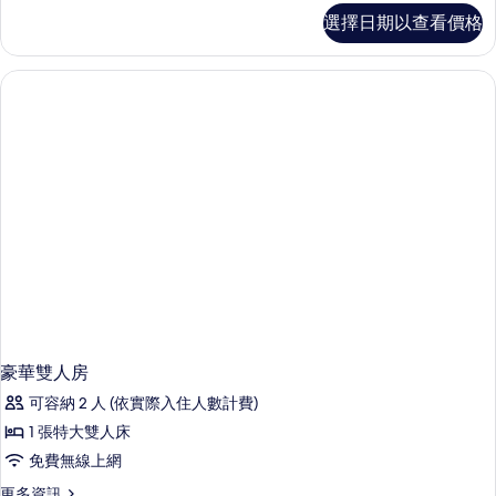
所
Premier
選擇日期以查看價格
有
Double
Room
相
的
片
詳
情
豪華雙人房
可容納 2 人 (依實際入住人數計費)
1 張特大雙人床
免費無線上網
更
更多資訊