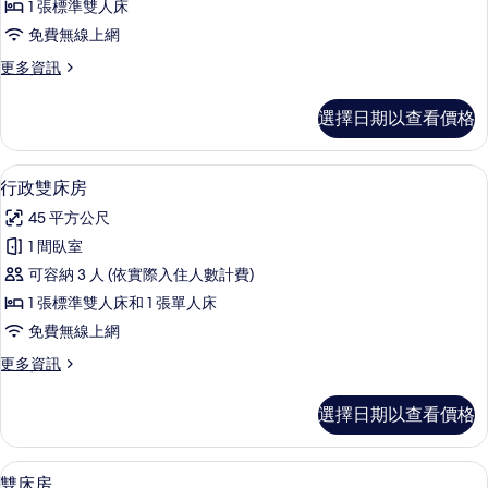
1 張標準雙人床
人
免費無線上網
房
更
更多資訊
的
多
所
極
選擇日期以查看價格
品
有
雙
相
人
行政雙床房 | 高級寢具、羽絨被、客
顯
6
房
行政雙床房
片
示
的
45 平方公尺
詳
行
情
1 間臥室
政
可容納 3 人 (依實際入住人數計費)
雙
1 張標準雙人床和 1 張單人床
床
免費無線上網
房
更
更多資訊
的
多
所
行
選擇日期以查看價格
政
有
雙
相
床
雙床房 | 高級寢具、羽絨被、客房內保
顯
6
房
雙床房