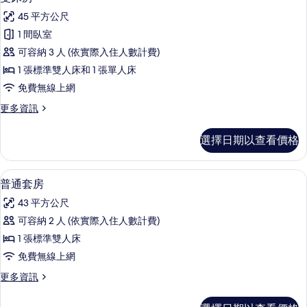
片
示
的
45 平方公尺
詳
雙
情
1 間臥室
床
可容納 3 人 (依實際入住人數計費)
房
1 張標準雙人床和 1 張單人床
的
免費無線上網
所
更
更多資訊
有
多
相
雙
選擇日期以查看價格
床
片
房
的
普通套房 | 高級寢具、羽絨被、客房內
顯
7
詳
普通套房
示
情
43 平方公尺
普
可容納 2 人 (依實際入住人數計費)
通
1 張標準雙人床
套
免費無線上網
房
更
更多資訊
的
多
所
普