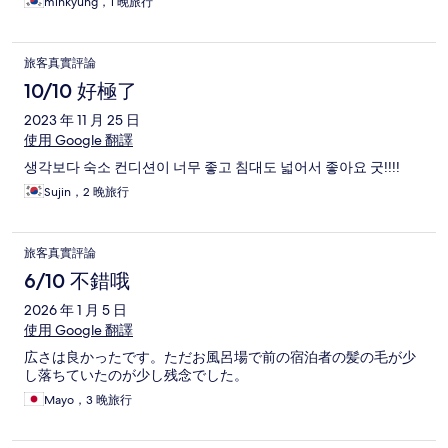
minkyung，1 晚旅行
旅客真實評論
10/10 好極了
2023 年 11 月 25 日
使用 Google 翻譯
생각보다 숙소 컨디션이 너무 좋고 침대도 넓어서 좋아요 굿!!!!
Sujin，2 晚旅行
旅客真實評論
6/10 不錯哦
2026 年 1 月 5 日
使用 Google 翻譯
広さは良かったです。ただお風呂場で前の宿泊者の髪の毛が少
し落ちていたのが少し残念でした。
Mayo，3 晚旅行