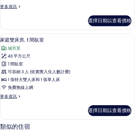
更
更多資訊
多
尊
選擇日期以查看價格
貴
雙
人
家庭雙床房, 1 間臥室 | 高級寢具、
顯
7
房
家庭雙床房, 1 間臥室
示
的
城市景
詳
家
情
43 平方公尺
庭
1 間臥室
雙
可容納 3 人 (依實際入住人數計費)
床
1 張特大雙人床和 1 張單人床
房,
免費無線上網
1
更
更多資訊
間
多
臥
家
選擇日期以查看價格
庭
室
雙
的
床
類似的住宿
房,
所
1