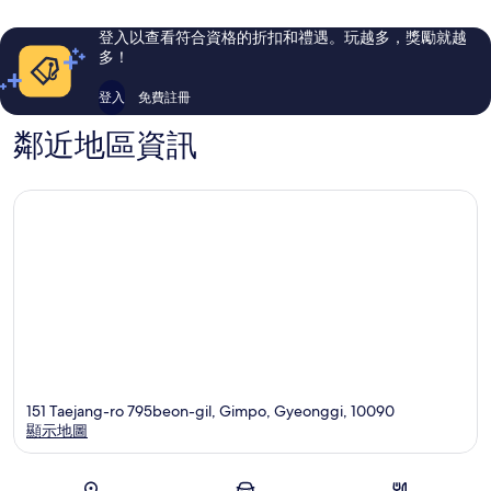
則
則
評
評
登入以查看符合資格的折扣和禮遇。玩越多，獎勵就越
論
論
多！
登入
免費註冊
鄰近地區資訊
151 Taejang-ro 795beon-gil, Gimpo, Gyeonggi, 10090
顯示地圖