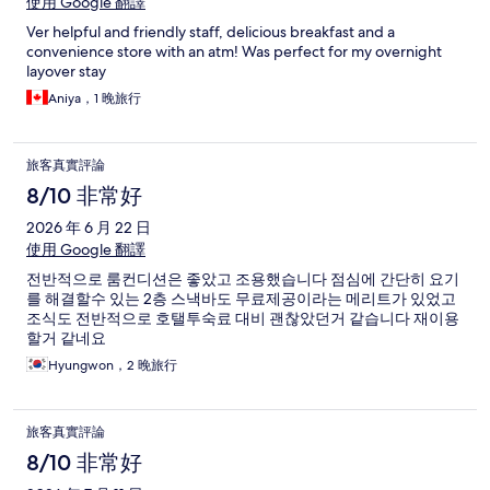
使用 Google 翻譯
Ver helpful and friendly staff, delicious breakfast and a
convenience store with an atm! Was perfect for my overnight
layover stay
Aniya，1 晚旅行
旅客真實評論
8/10 非常好
2026 年 6 月 22 日
使用 Google 翻譯
전반적으로 룸컨디션은 좋았고 조용했습니다 점심에 간단히 요기
를 해결할수 있는 2층 스낵바도 무료제공이라는 메리트가 있었고
조식도 전반적으로 호탤투숙료 대비 괜찮았던거 같습니다 재이용
할거 같네요
Hyungwon，2 晚旅行
旅客真實評論
8/10 非常好