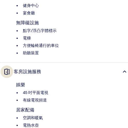
健身中心
宴會廳
無障礙設施
點字/浮凸字體標示
電梯
方便輪椅通行的車位
助聽裝置
客房設施服務
娛樂
45 吋平面電視
有線電視頻道
居家配備
空調和暖氣
電熱水壺