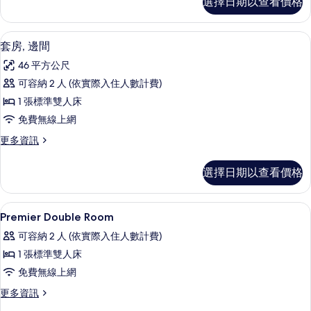
選擇日期以查看價格
通
有
套
相
房
套房, 邊間 | 高級寢具、羽絨被、客房
顯
4
的
套房, 邊間
片
示
詳
46 平方公尺
情
套
可容納 2 人 (依實際入住人數計費)
房,
1 張標準雙人床
邊
免費無線上網
間
更
更多資訊
的
多
所
套
選擇日期以查看價格
房,
有
邊
相
間
高級寢具、羽絨被、客房內保險箱、書
顯
4
的
Premier Double Room
片
示
詳
可容納 2 人 (依實際入住人數計費)
情
Premier
1 張標準雙人床
Double
免費無線上網
Room
的
更
更多資訊
多