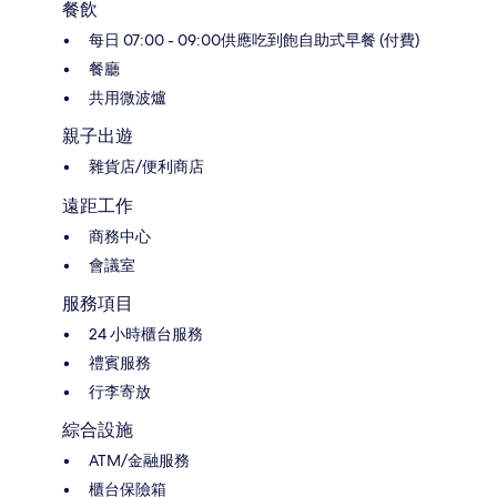
餐飲
每日 07:00 - 09:00供應吃到飽自助式早餐 (付費)
餐廳
共用微波爐
親子出遊
雜貨店/便利商店
遠距工作
商務中心
會議室
服務項目
24 小時櫃台服務
禮賓服務
行李寄放
綜合設施
ATM/金融服務
櫃台保險箱