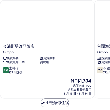
有
金浦斯塔維亞飯店
首爾海濱
間
相
臥
室
片
的
詳
情
金
首
金浦斯塔維亞飯店
首爾海
浦
爾
Gimpo
Gimpo
斯
海
免費早餐
免費停車
游泳池
塔
濱
免費無線上網
餐廳
免費停
維
灣
亞
飯
9.0
7.8
太棒了
不錯
9.0
7.8
飯
店
分，
分，
137 則評論
772
店
Gimpo
滿
滿
現
NT$1,734
Gimpo
分
分
在
10
10
總價 NT$1,909
價
含稅金和其他費用
分，
分，
格
8 月 13 日 - 8 月 14 日
太
不
為
棒
錯
NT$1,734
比較類似住宿
了，
哦，
137
772