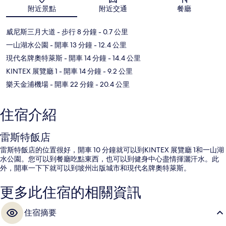
地圖
附近景點
附近交通
餐廳
威尼斯三月大道
- 步行 8 分鐘
- 0.7 公里
一山湖水公園
- 開車 13 分鐘
- 12.4 公里
現代名牌奧特萊斯
- 開車 14 分鐘
- 14.4 公里
KINTEX 展覽廳 1
- 開車 14 分鐘
- 9.2 公里
樂天金浦機場
- 開車 22 分鐘
- 20.4 公里
住宿介紹
雷斯特飯店
雷斯特飯店的位置很好，開車 10 分鐘就可以到KINTEX 展覽廳 1和一山湖
水公園。您可以到餐廳吃點東西，也可以到健身中心盡情揮灑汗水。此
外，開車一下下就可以到坡州出版城市和現代名牌奧特萊斯。
更多此住宿的相關資訊
住宿摘要