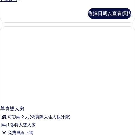
多
豪
選擇日期以查看價格
華
雙
人
房
的
詳
情
尊貴雙人房
可容納 2 人 (依實際入住人數計費)
1 張特大雙人床
免費無線上網