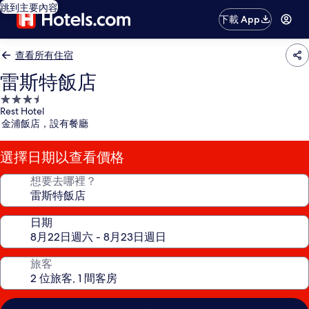
跳到主要內容
下載 App
查看所有住宿
雷斯特飯店
3.5
Rest Hotel
星
金浦飯店，設有餐廳
級
住
選擇日期以查看價格
宿
想要去哪裡？
日期
旅客