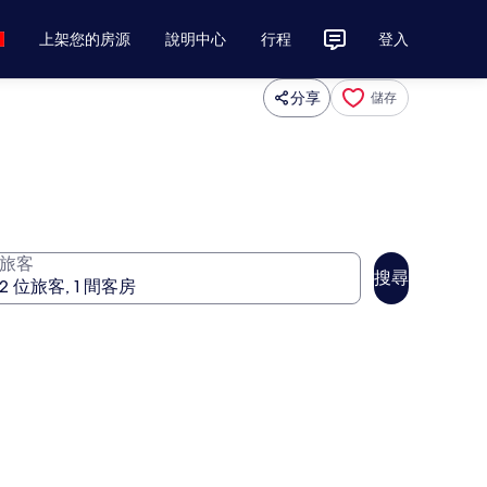
上架您的房源
說明中心
行程
登入
分享
儲存
旅客
搜尋