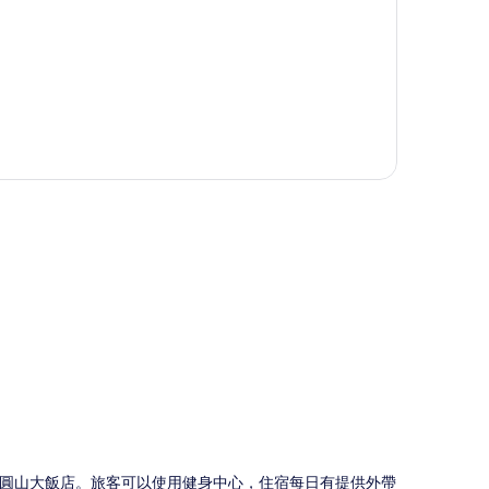
圖
和圓山大飯店。旅客可以使用健身中心，住宿每日有提供外帶