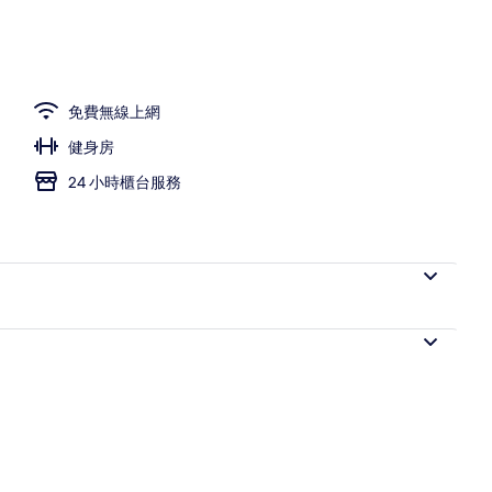
免費無線上網
健身房
24 小時櫃台服務