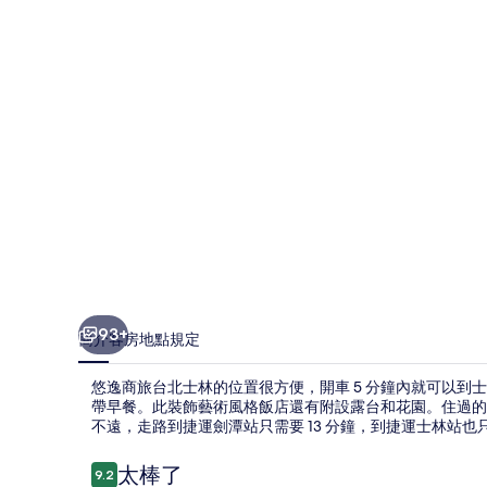
北
士
林
的
相
片
集
93+
簡介
客房
地點
規定
悠逸商旅台北士林的位置很方便，開車 5 分鐘內就可以
帶早餐。此裝飾藝術風格飯店還有附設露台和花園。住過的
不遠，走路到捷運劍潭站只需要 13 分鐘，到捷運士林站也只要
評
太棒了
9.2
9.2 分，滿分 10 分，