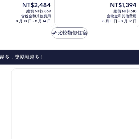
滿
林
現
現
NT$2,484
NT$1,394
分
區
在
在
10
總價 NT$2,869
總價 NT$1,610
價
價
含稅金和其他費用
含稅金和其他費用
分，
格
格
8 月 13 日 - 8 月 14 日
8 月 11 日 - 8 月 12 日
非
為
為
常
NT$2,484
NT$1,394
比較類似住宿
好，
789
則
評
論
越多，獎勵就越多！