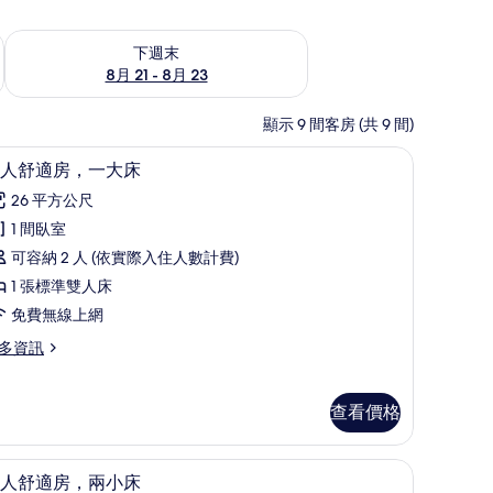
況
查看下週末 (8月 21 - 8月 23) 的供應情況
下週末
8月 21 - 8月 23
顯示 9 間客房 (共 9 間)
房內保險箱、遮光布/窗簾
羽絨被、免費迷你吧、客房內保險箱、遮光布/
顯
4
人舒適房，一大床
示
26 平方公尺
雙
1 間臥室
人
可容納 2 人 (依實際入住人數計費)
舒
1 張標準雙人床
適
免費無線上網
房，
多資訊
一
大
查看價格
床
的
，
羽絨被、免費迷你吧、客房內保險箱、遮光布/
顯
所
4
人舒適房，兩小床