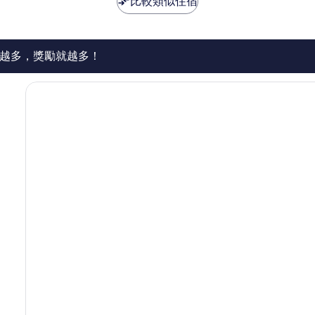
比較類似住宿
103
則
評
論
越多，獎勵就越多！