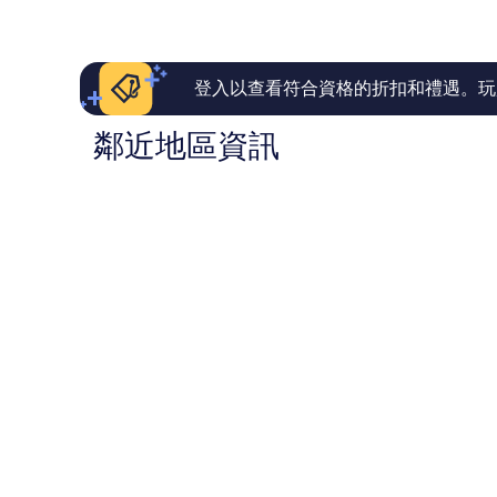
1,957
1,001
則
則
評
評
論
論
登入以查看符合資格的折扣和禮遇。玩
鄰近地區資訊