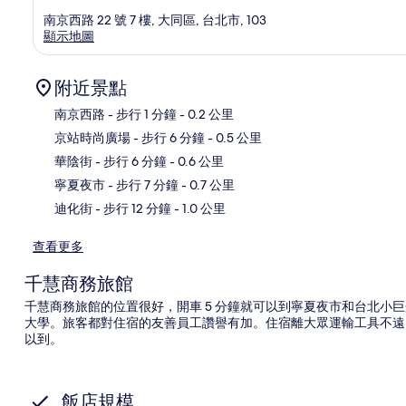
南京西路 22 號 7 樓, 大同區, 台北市, 103
顯示地圖
附近景點
南京西路
- 步行 1 分鐘
- 0.2 公里
京站時尚廣場
- 步行 6 分鐘
- 0.5 公里
地
華陰街
- 步行 6 分鐘
- 0.6 公里
寧夏夜市
- 步行 7 分鐘
- 0.7 公里
迪化街
- 步行 12 分鐘
- 1.0 公里
查看更多
千慧商務旅館
千慧商務旅館的位置很好，開車 5 分鐘就可以到寧夏夜市和台北小巨
大學。旅客都對住宿的友善員工讚譽有加。住宿離大眾運輸工具不遠，
以到。
飯店規模