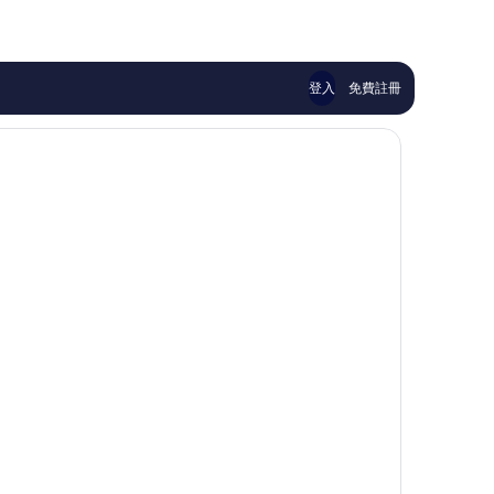
228
則
則
評
評
論
論
登入
免費註冊