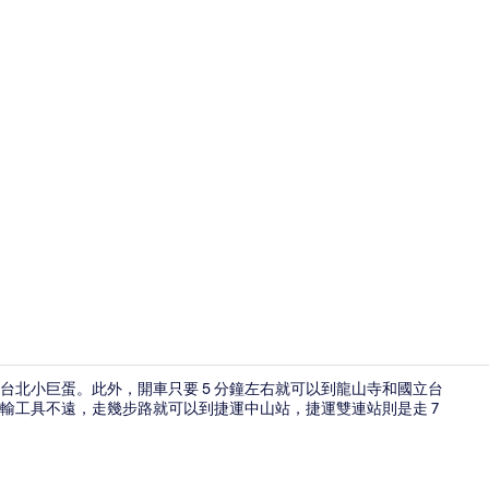
大廳休息區
和台北小巨蛋。此外，開車只要 5 分鐘左右就可以到龍山寺和國立台
輸工具不遠，走幾步路就可以到捷運中山站，捷運雙連站則是走 7
標準雙人房 