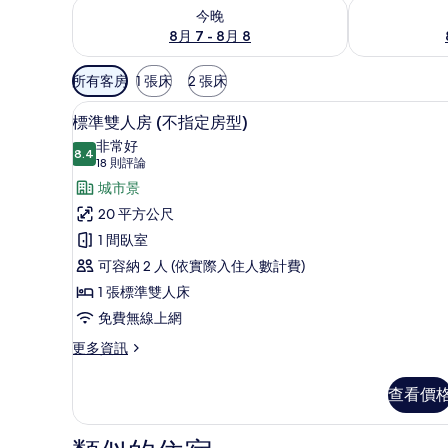
查看今晚 (8月 7 - 8月 8) 的供應情況
查看明天 (8月 
今晚
8月 7 - 8月 8
可
所有客房
1 張床
2 張床
用
標準雙人房 (不指定房型) | 
顯
的
32
標準雙人房 (不指定房型)
示
客
非常好
8.4
房
8.4 分，滿分 10 分
標
(18
18 則評論
篩
則
準
城市景
選
評
雙
20 平方公尺
條
論)
人
1 間臥室
件
房
可容納 2 人 (依實際入住人數計費)
(不
1 張標準雙人床
指
免費無線上網
定
更
更多資訊
多
房
標
查看價
型)
準
雙
的
人