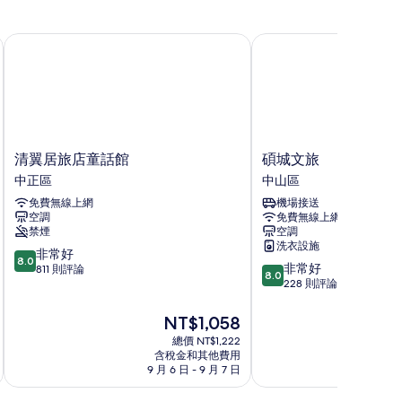
清翼居旅店童話館
碩城文旅
清
碩
清翼居旅店童話館
碩城文旅
翼
城
中正區
中山區
居
文
免費無線上網
機場接送
旅
旅
空調
免費無線上網
店
中
禁煙
空調
童
山
洗衣設施
8.0
話
非常好
區
8.0
8.0
非常好
分，
館
811 則評論
8.0
分，
228 則評論
滿
中
滿
分
正
分
10
區
現
NT$1,058
10
分，
在
總價 NT$1,222
分，
非
價
含稅金和其他費用
非
常
格
9 月 6 日 - 9 月 7 日
8 月
常
好，
為
好，
811
NT$1,058