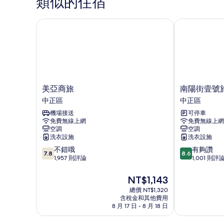
類似的住宿
所
房
(不
有
指
美亞商旅
南陽街壹號旅店
相
定
片
房
型)
的
詳
情
美
南
美亞商旅
南陽街壹號旅
亞
陽
中正區
中正區
商
街
機場接送
可停車
旅
壹
免費無線上網
免費無線上網
中
號
空調
空調
正
旅
洗衣設施
洗衣設施
區
店
7.8
8.6
不錯哦
有夠讚
-
7.8
8.6
分，
分，
1,957 則評論
1,001 則評
青
滿
滿
年
分
分
旅
現
NT$1,143
10
10
館
在
總價 NT$1,320
分，
分，
中
價
含稅金和其他費用
不
有
正
格
8 月 17 日 - 8 月 18 日
錯
夠
區
為
哦，
讚，
NT$1,143