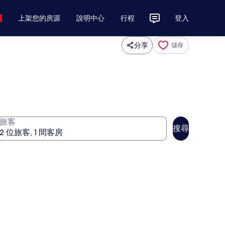
上架您的房源
說明中心
行程
登入
分享
儲存
旅客
搜尋