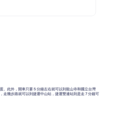
圖
蛋。此外，開車只要 5 分鐘左右就可以到龍山寺和國立台灣
走幾步路就可以到捷運中山站，捷運雙連站則是走 7 分鐘可