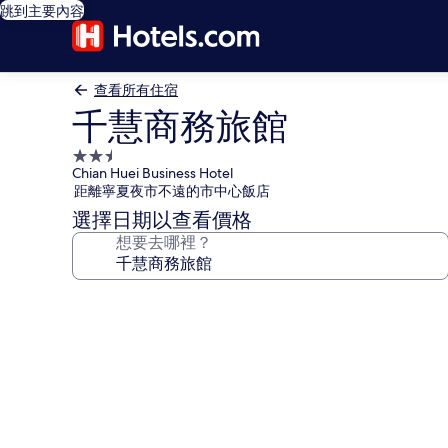
跳到主要內容
查看所有住宿
千慧商務旅館
2.5
Chian Huei Business Hotel
星
距離寧夏夜市不遠的市中心飯店
級
選擇日期以查看價格
住
想要去哪裡？
宿
千
慧
商
務
旅