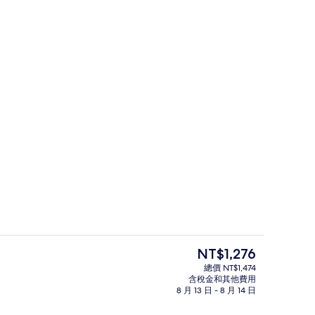
接待櫃台
目
NT$1,276
前
總價 NT$1,474
的
含稅金和其他費用
(不指定房型) | 隔音、免費無線上網、床單
停車
價
8 月 13 日 - 8 月 14 日
格
是