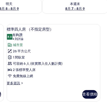
8 - 8月 9) 的供應情況
查看本週末 (8月 7 - 8月 9) 的供應情況
明天
本週末
8月 8 - 8月 9
8月 7 - 8月 9
隔音、免費無線上網、床單
標準四人房 （不指定房型） | 隔音、
顯
14
標準四人房 （不指定房型）
示
有夠讚
8.6
8.6 分，滿分 10 分
標
(4
4 則評論
則
準
城市景
評
四
26 平方公尺
論)
人
1 間臥室
房
可容納 6 人 (依實際入住人數計費)
（不
2 張標準雙人床
指
免費無線上網
定
更
更多資訊
多
房
標
格
查看價格
型）
準
四
的
人