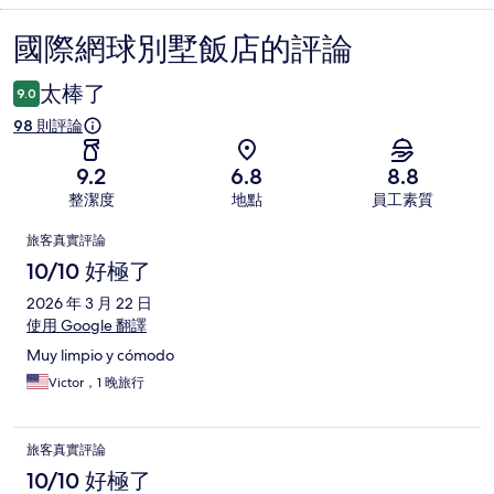
國際網球別墅飯店的評論
評
論
太棒了
9.0
98 則評論
9.2
6.8
8.8
整潔度
地點
員工素質
評
旅客真實評論
論
10/10 好極了
2026 年 3 月 22 日
使用 Google 翻譯
Muy limpio y cómodo
Victor，1 晚旅行
旅客真實評論
10/10 好極了