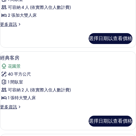
客
可容納 4 人 (依實際入住人數計費)
房
2 張加大雙人床
的
更
更多資訊
所
多
有
豪
選擇日期以查看價格
華
相
客
片
房
客房內保險箱、書桌、熨斗/熨衣板
顯
3
的
經典客房
示
詳
花園景
情
經
40 平方公尺
典
1 間臥室
客
可容納 2 人 (依實際入住人數計費)
房
1 張特大雙人床
的
更
更多資訊
所
多
有
經
選擇日期以查看價格
典
相
客
片
房