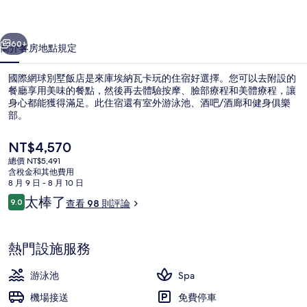
飯
一個
下一個
店
60+
簡介
客房
地點
規定
的
國際網球別墅飯店是來庫埃納瓦卡玩的住宿好選擇。您可以去附設的
相
餐廳享用美味的餐點，然後再去體驗按摩、臉部療程和美體療程，讓
身心都能獲得滿足。此住宿還有室外游泳池、酒吧/酒廊和健身俱樂
片
部。
集
目
NT$4,570
前
總價 NT$5,491
的
含稅金和其他費用
價
8 月 9 日 - 8 月 10 日
外觀
格
評
太棒了
9.0
查看 98 則評論
是
9.0 分，滿分 10 分，
論
NT$4,570
熱門設施服務
游泳池
Spa
機場接送
免費停車