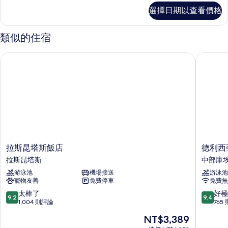
所
豪
選擇日期以查看價格
華
有
客
相
房
類似的住宿
的
片
詳
拉斯昆塔斯飯店
德利西亞
情
拉
德
拉斯昆塔斯飯店
德利西
斯
利
拉斯昆塔斯
中部庫
昆
西
游泳池
機場接送
游泳池
塔
亞
寵物友善
免費停車
免費無
斯
斯
飯
客
9.2
9.4
太棒了
好極
9.2
9.4
店
棧
分，
分，
1,004 則評論
765
拉
中
滿
滿
現
NT$3,389
斯
部
分
分
在