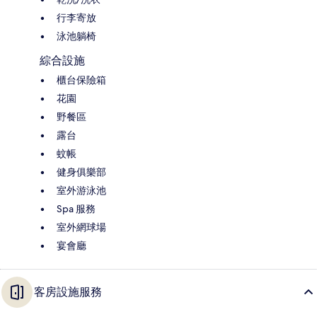
行李寄放
泳池躺椅
綜合設施
櫃台保險箱
花園
野餐區
露台
蚊帳
健身俱樂部
室外游泳池
Spa 服務
室外網球場
宴會廳
客房設施服務