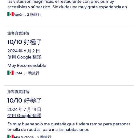
las vistas son magníficas, el restaurante con precios muy
accesibles y súper rico. Sin duda una muy grata experiencia en
que espero repetir en el futuro.
Aarón，2 晚旅行
旅客真實評論
10/10 好極了
2024 年 6 月 2 日
使用 Google 翻譯
Muy Recomendable
IRMA，1 晚旅行
旅客真實評論
10/10 好極了
2024 年 7 月 14 日
使用 Google 翻譯
Es muy buena solo me gustaría que tuviera rampa para personas
en silla de ruedas, para ir a las habitaciones
Ana Victoria，2 晚旅行