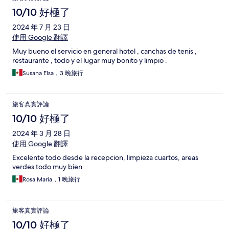
10/10 好極了
2024 年 7 月 23 日
使用 Google 翻譯
Muy bueno el servicio en general hotel , canchas de tenis ,
restaurante , todo y el lugar muy bonito y limpio .
Susana Elsa，3 晚旅行
旅客真實評論
10/10 好極了
2024 年 3 月 28 日
使用 Google 翻譯
Excelente todo desde la recepcion, limpieza cuartos, areas
verdes todo muy bien
Rosa Maria，1 晚旅行
旅客真實評論
10/10 好極了