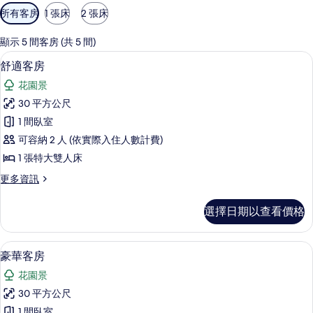
可
所有客房
1 張床
2 張床
用
的
顯示 5 間客房 (共 5 間)
客
客房內保險箱、書桌、熨斗/熨衣板
顯
2
舒適客房
房
示
篩
花園景
舒
選
30 平方公尺
適
條
1 間臥室
客
件
可容納 2 人 (依實際入住人數計費)
房
1 張特大雙人床
的
更
更多資訊
所
多
有
舒
選擇日期以查看價格
適
相
客
片
房
客房內保險箱、書桌、熨斗/熨衣板
顯
3
的
豪華客房
示
詳
花園景
情
豪
30 平方公尺
華
1 間臥室