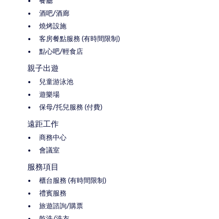
餐廳
酒吧/酒廊
燒烤設施
客房餐點服務 (有時間限制)
點心吧/輕食店
親子出遊
兒童游泳池
遊樂場
保母/托兒服務 (付費)
遠距工作
商務中心
會議室
服務項目
櫃台服務 (有時間限制)
禮賓服務
旅遊諮詢/購票
乾洗/洗衣