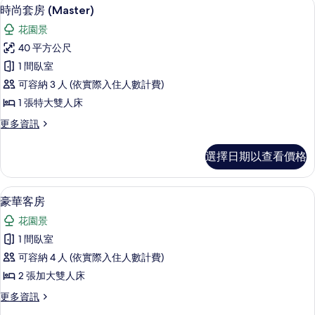
時尚套房 (Master) | 客房內保險箱
顯
4
的
時尚套房 (Master)
示
詳
花園景
情
時
40 平方公尺
尚
1 間臥室
套
可容納 3 人 (依實際入住人數計費)
房
1 張特大雙人床
(Master)
更
更多資訊
的
多
所
時
選擇日期以查看價格
尚
有
套
相
房
客房內保險箱、書桌、熨斗/熨衣板
顯
21
(Master)
片
豪華客房
示
的
花園景
詳
豪
情
1 間臥室
華
可容納 4 人 (依實際入住人數計費)
客
2 張加大雙人床
房
更
更多資訊
的
多