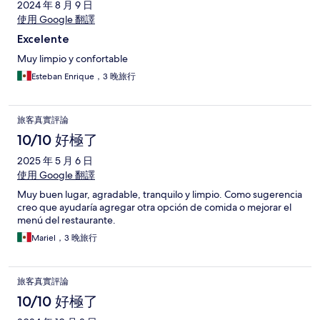
2024 年 8 月 9 日
使用 Google 翻譯
Excelente
Muy limpio y confortable
Esteban Enrique，3 晚旅行
旅客真實評論
10/10 好極了
2025 年 5 月 6 日
使用 Google 翻譯
Muy buen lugar, agradable, tranquilo y limpio. Como sugerencia
creo que ayudaría agregar otra opción de comida o mejorar el
menú del restaurante.
Mariel，3 晚旅行
旅客真實評論
10/10 好極了