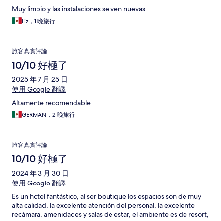
Muy limpio y las instalaciones se ven nuevas.
Liz，1 晚旅行
旅客真實評論
10/10 好極了
2025 年 7 月 25 日
使用 Google 翻譯
Altamente recomendable
GERMAN，2 晚旅行
旅客真實評論
10/10 好極了
2024 年 3 月 30 日
使用 Google 翻譯
Es un hotel fantástico, al ser boutique los espacios son de muy
alta calidad, la excelente atención del personal, la excelente
recámara, amenidades y salas de estar, el ambiente es de resort,