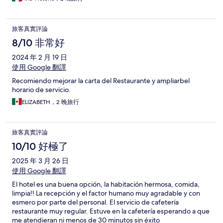
旅客真實評論
8/10 非常好
2024 年 2 月 19 日
使用 Google 翻譯
Recomiendo mejorar la carta del Restaurante y ampliarbel
horario de servicio.
ELIZABETH，2 晚旅行
旅客真實評論
10/10 好極了
2025 年 3 月 26 日
使用 Google 翻譯
El hotel es una buena opción, la habitación hermosa, comida,
limpia!! La recepción y el factor humano muy agradable y con
esmero por parte del personal. El servicio de cafetería
restaurante muy regular. Estuve en la cafetería esperando a que
me atendieran ni menos de 30 minutos sin éxito