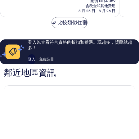
昆
庫
10
10
總價 NT$4,059
價
塔
含稅金和其他費用
埃
分，
分，
格
8 月 25 日 - 8 月 26 日
斯
納
太
好
為
瓦
棒
極
NT$3,389
比較類似住宿
卡
了，
了，
1,004
765
則
則
評
評
登入以查看符合資格的折扣和禮遇。玩越多，獎勵就越
論
論
多！
登入
免費註冊
鄰近地區資訊