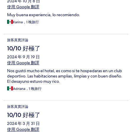
2024 年 10 月 8 日
使用 Google 翻譯
Muy buena experiencia, lo recomiendo.
Karina，1 晚旅行
旅客真實評論
10/10 好極了
2024 年 9 月 19 日
使用 Google 翻譯
Nos gustó mucho el hotel, es como si te hospedaras en un club
deportivo. Las habitaciones amplias, limpias y con buen diseño.
El desayuno estuvo muy rico.
Adriana，1 晚旅行
旅客真實評論
10/10 好極了
2024 年 3 月 31 日
使用 Google 翻譯