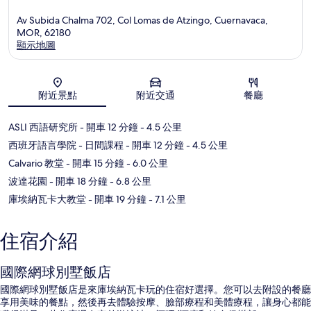
Av Subida Chalma 702, Col Lomas de Atzingo, Cuernavaca,
MOR, 62180
顯示地圖
地圖
附近景點
附近交通
餐廳
ASLI 西語研究所
- 開車 12 分鐘
- 4.5 公里
西班牙語言學院 - 日間課程
- 開車 12 分鐘
- 4.5 公里
Calvario 教堂
- 開車 15 分鐘
- 6.0 公里
波達花園
- 開車 18 分鐘
- 6.8 公里
庫埃納瓦卡大教堂
- 開車 19 分鐘
- 7.1 公里
住宿介紹
國際網球別墅飯店
國際網球別墅飯店是來庫埃納瓦卡玩的住宿好選擇。您可以去附設的餐廳
享用美味的餐點，然後再去體驗按摩、臉部療程和美體療程，讓身心都能