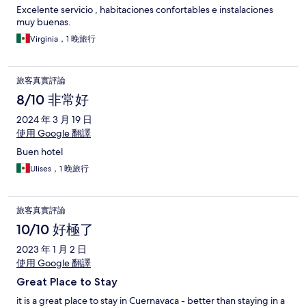
Excelente servicio , habitaciones confortables e instalaciones
muy buenas.
Virginia，1 晚旅行
旅客真實評論
8/10 非常好
2024 年 3 月 19 日
使用 Google 翻譯
Buen hotel
Ulises，1 晚旅行
旅客真實評論
10/10 好極了
2023 年 1 月 2 日
使用 Google 翻譯
Great Place to Stay
it is a great place to stay in Cuernavaca - better than staying in a