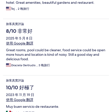
hotel. Great amenities, beautiful gardens and restaurant.
Tej，2 晚旅行
旅客真實評論
8/10 非常好
2025 年 5 月 8 日
使用 Google 翻譯
Great rooms, pool could be cleaner, food service could be open
more hours and location is kind of noisy. Still a good stay and
delicious food.
Graciela Gertrudis，3 晚旅行
旅客真實評論
10/10 好極了
2023 年 11 月 19 日
使用 Google 翻譯
Muy buen servicio de restaurante.