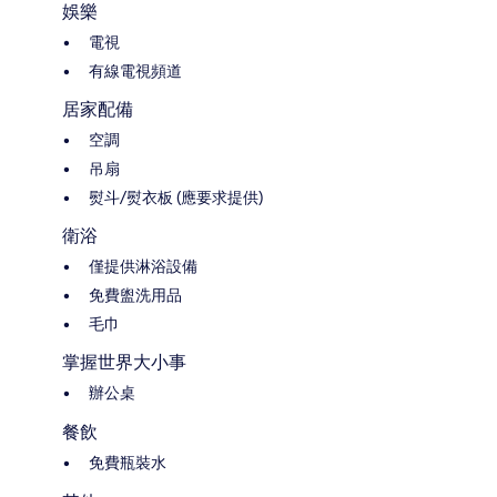
娛樂
電視
有線電視頻道
居家配備
空調
吊扇
熨斗/熨衣板 (應要求提供)
衛浴
僅提供淋浴設備
免費盥洗用品
毛巾
掌握世界大小事
辦公桌
餐飲
免費瓶裝水