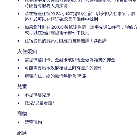
旅客須事先與住宿方聯絡以取得入住相關指示；櫃台於特定
時段會有服務人員接待
請在抵達住宿的 24 小時前聯絡住宿，以安排入住事宜，聯
絡方式可以在預訂確認電子郵件中找到
如果您計劃在 20:00 後抵達住宿，請事先通知住宿，聯絡方
式可以在預訂確認電子郵件中找到
住宿提供的資訊可能經由自動翻譯工具翻譯
入住須知
需提供信用卡、金融卡或以現金做為雜費的押金
可能需要出示政府核發且附有照片的證件
辦理入住手續的最低年齡為 18 歲
兒童
不提供嬰兒床
托兒/兒童看護*
寵物
禁帶寵物
網路