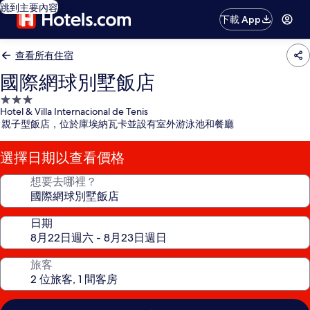
跳到主要內容
下載 App
查看所有住宿
國際網球別墅飯店
3.0
Hotel & Villa Internacional de Tenis
星
親子型飯店，位於庫埃納瓦卡並設有室外游泳池和餐廳
級
住
選擇日期以查看價格
宿
想要去哪裡？
日期
旅客