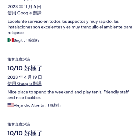
2023 年 11 月 6 日
使用 Google 翻譯
Excelente servicio en todos los aspectos y muy rapido, las
instalaciones son excelentes y es muy tranquilo el ambiente para
relajarse.
Birgit，1 晚旅行
旅客真實評論
10/10 好極了
2023 年 4 月 19 日
使用 Google 翻譯
Nice place to spend the weekend and play tenis. Friendly staff
and nice facilities.
Alejandro Alberto，1 晚旅行
旅客真實評論
10/10 好極了