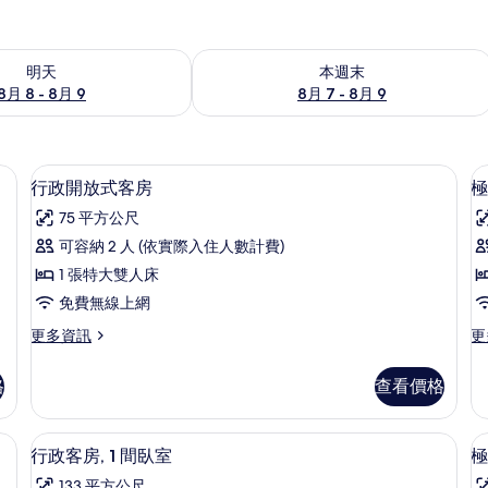
8 - 8月 9) 的供應情況
查看本週末 (8月 7 - 8月 9) 的供應情況
明天
本週末
8月 8 - 8月 9
8月 7 - 8月 9
空間、熨斗/熨衣板
行政開放式客房 | 客房內保險箱、書
顯
8
行政開放式客房
極
示
75 平方公尺
行
可容納 2 人 (依實際入住人數計費)
政
1 張特大雙人床
開
免費無線上網
放
更
更
更多資訊
更
式
多
多
客
行
極
格
查看價格
政
品
房
開
開
的
放
放
客房內保險箱、書桌、筆電工作空間、
顯
10
式
式
行政客房, 1 間臥室
極
所
示
客
客
133 平方公尺