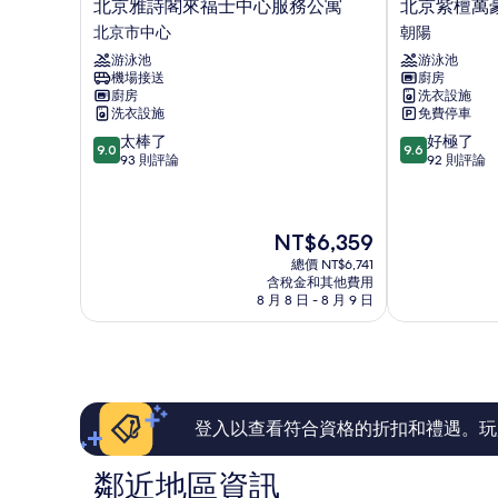
北
北
北京雅詩閣來福士中心服務公寓
北京紫檀萬
京
京
北京市中心
朝陽
雅
紫
游泳池
游泳池
詩
檀
機場接送
廚房
閣
萬
廚房
洗衣設施
來
豪
洗衣設施
免費停車
福
行
9.0
9.6
太棒了
好極了
士
政
9.0
9.6
分，
分，
93 則評論
92 則評論
中
公
滿
滿
心
寓
分
分
服
朝
10
10
務
陽
現
NT$6,359
分，
分，
公
在
太
好
寓
總價 NT$6,741
價
棒
極
北
含稅金和其他費用
格
了，
了，
8 月 8 日 - 8 月 9 日
京
為
93
92
市
NT$6,359
則
則
中
評
評
心
論
論
登入以查看符合資格的折扣和禮遇。玩
鄰近地區資訊