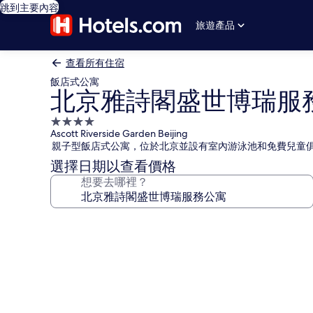
跳到主要內容
旅遊產品
查看所有住宿
飯店式公寓
北京雅詩閣盛世博瑞服
4.0
Ascott Riverside Garden Beijing
星
親子型飯店式公寓，位於北京並設有室內游泳池和免費兒童
級
選擇日期以查看價格
住
想要去哪裡？
宿
北
京
雅
詩