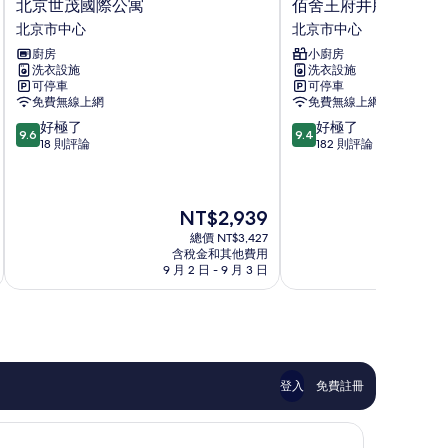
北
佰
北京世茂國際公寓
佰舍王府井服務式出
京
舍
北京市中心
北京市中心
世
王
廚房
小廚房
茂
府
洗衣設施
洗衣設施
國
井
可停車
可停車
際
服
免費無線上網
免費無線上網
公
務
9.6
9.4
好極了
好極了
寓
式
9.6
9.4
分，
分，
18 則評論
182 則評論
北
出
滿
滿
京
租
分
分
市
公
10
10
中
寓
現
NT$2,939
分，
分，
心
北
在
好
好
京
總價 NT$3,427
價
極
極
含稅金和其他費用
市
格
了，
了，
9 月 2 日 - 9 月 3 日
9
中
為
18
182
心
NT$2,939
則
則
評
評
論
論
登入
免費註冊