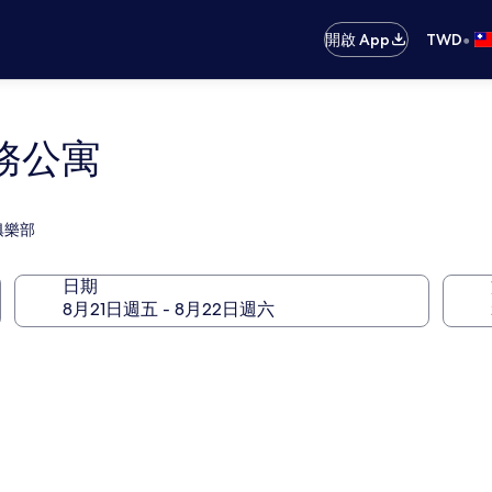
•
開啟 App
TWD
務公寓
俱樂部
日期