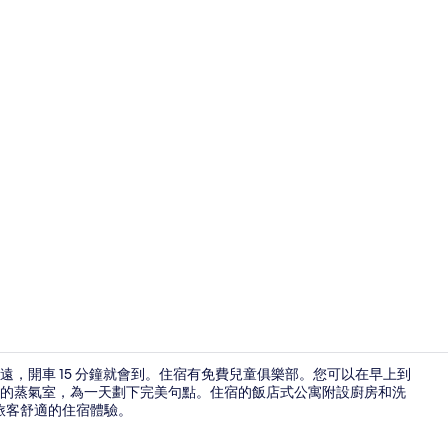
三房豪華行政
，開車 15 分鐘就會到。住宿有免費兒童俱樂部。您可以在早上到
的蒸氣室，為一天劃下完美句點。住宿的飯店式公寓附設廚房和洗
旅客舒適的住宿體驗。
每日付費供