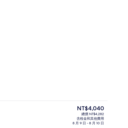
套房 | 客房內保險箱、書桌、筆電工作空間、熨斗/熨衣板
大廳
目
NT$4,040
前
總價 NT$4,282
的
含稅金和其他費用
應吃到飽自助式早餐
外觀
價
8 月 9 日 - 8 月 10 日
格