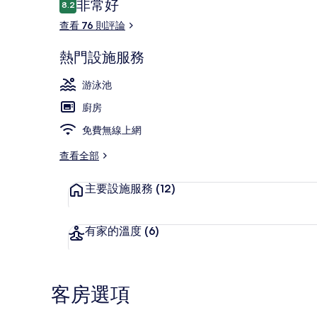
評
非常好
8.2
8.2 分，滿分 10 分，
論
查看 76 則評論
熱門設施服務
室內游泳池
游泳池
廚房
免費無線上網
查看全部
主要設施服務
(12)
有家的溫度
(6)
客房選項