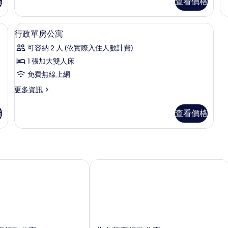
格
查看價格
房
房
的
頂
豪
所
層
華
空間、熨斗/熨衣板
客房內保險箱、書桌、筆電工作空間、
顯
7
房
行
行政單房公寓
有
示
套
政
相
可容納 2 人 (依實際入住人數計費)
房
套
行
的
房
片
1 張加大雙人床
政
詳
的
免費無線上網
情
詳
單
情
更
更多資訊
房
多
公
行
格
查看價格
政
寓
單
的
房
公
所
寓
有
的
行政公寓
北京萬豪行政公寓
詳
相
情
片