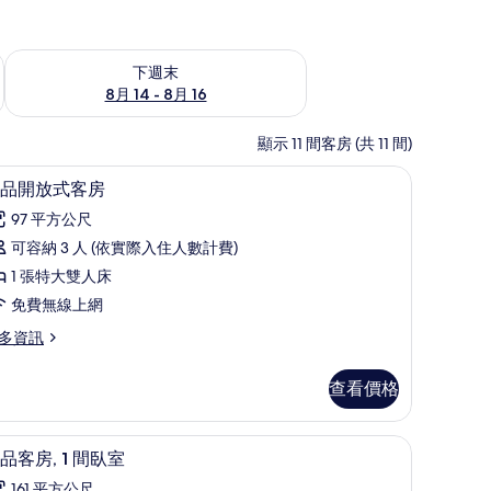
查看下週末 (8月 14 - 8月 16) 的供應情況
下週末
8月 14 - 8月 16
顯示 11 間客房 (共 11 間)
桌、筆電工作空間、熨斗/熨衣板
極品開放式客房 | 客房內保險箱、書桌、筆電
顯
11
品開放式客房
示
97 平方公尺
極
可容納 3 人 (依實際入住人數計費)
品
1 張特大雙人床
開
免費無線上網
放
多資訊
式
客
查看價格
房
的
熨斗/熨衣板
客房內保險箱、書桌、筆電工作空間、熨斗/熨
顯
9
品客房, 1 間臥室
所
示
161 平方公尺