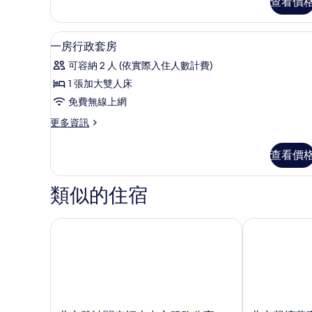
查看價
房
房
豪
的
華
客房內保險箱、書桌、筆電工作
顯
6
行
一房行政套房
所
示
政
有
可容納 2 人 (依實際入住人數計費)
套
一
房
相
1 張加大雙人床
房
的
片
免費無線上網
詳
行
情
更
更多資訊
政
多
套
一
查看價
房
房
行
的
政
類似的住宿
套
所
房
有
的
北京雅詩閣來福士中心服務公寓
北京紫檀萬豪
詳
相
情
片