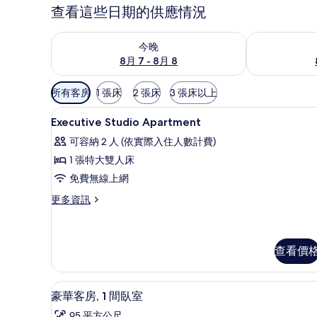
查看這些日期的供應情況
查看今晚 (8月 7 - 8月 8) 的供應情況
查看明天 (8月 
今晚
8月 7 - 8月 8
可
所有客房
1 張床
2 張床
3 張床以上
用
客房內保險箱、書桌、筆電工作
顯
的
7
Executive Studio Apartment
示
客
可容納 2 人 (依實際入住人數計費)
房
Executive
1 張特大雙人床
篩
Studio
免費無線上網
選
Apartment
條
的
更
更多資訊
件
多
所
Executive
有
Studio
Apartment
查看價
相
的
片
詳
客房設施服務
顯
情
10
豪華客房, 1 間臥室
示
95 平方公尺