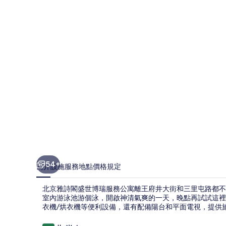
閣
盛
世
博
瑞
服
務
公
寓
的
相
54+
簡介
設施服務
地點
價格
規定
片
北京雅詩閣盛世博瑞服務公寓離王府井大街和三里屯路都不遠
集
室內游泳池游個泳，開啟神清氣爽的一天，晚點再試試這裡
衣機/烘衣機等便利設備，還有配備陽台和平面電視，提供