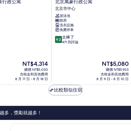
北
豪行政公寓
北京萬豪行政公寓
京
北京市中心
萬
游泳池
豪
廚房
行
洗衣設施
政
免費停車
公
9.2
太棒了
寓
9.2
分，
471 則評論
北
滿
京
分
市
10
中
現
現
NT$4,314
NT$5,080
分，
心
在
在
太
總價 NT$5,030
總價 NT$5,923
價
價
棒
含稅金和其他費用
含稅金和其他費用
格
格
了，
8 月 17 日 - 8 月 18 日
8 月 9 日 - 8 月 10 日
為
為
471
NT$4,314
NT$5,080
則
比較類似住宿
評
論
越多，獎勵就越多！