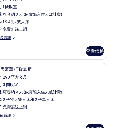
有
極
相
1 間臥室
品
片
可容納 3 人 (依實際入住人數計費)
客
1 張特大雙人床
,
免費無線上網
多資訊
間
臥
查看價格
室
的
桌、筆電工作空間、熨斗/熨衣板
三房豪華行政套房 | 私人廚房 | 咖啡機/沖茶
顯
6
所
房豪華行政套房
示
有
290 平方公尺
三
相
3 間臥室
房
片
可容納 9 人 (依實際入住人數計費)
豪
2 張特大雙人床和 2 張單人床
華
免費無線上網
行
多資訊
政
套