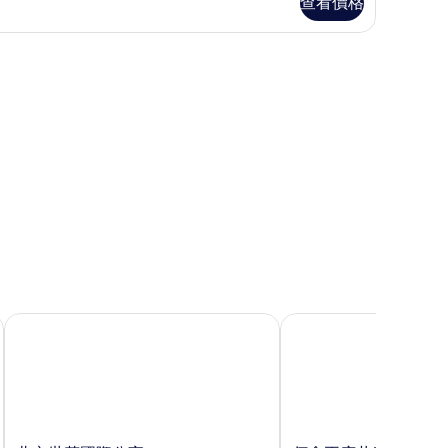
查看價格
房
的
熨斗/熨衣板
所
有
相
片
北京世茂國際公寓
佰舍王府井服務式出租