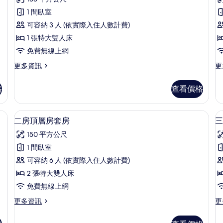
有
房
房
行
的
的
相
1 間臥室
政
詳
詳
片
可容納 3 人 (依實際入住人數計費)
情
情
客
1 張特大雙人床
房,
房
免費無線上網
1
1
更
更
更多資訊
更
間
多
多
臥
行
極
格
查看價格
政
品
室
客
客
的
房,
房,
險箱、書桌、筆電工作空間、熨斗/熨衣板
二房頂層房套房 | 客房內保險箱、書
顯
5
1
1
所
二房頂層房套房
三
示
間
間
有
150 平方公尺
臥
臥
二
相
室
室
1 間臥室
房
的
的
片
可容納 6 人 (依實際入住人數計費)
詳
詳
頂
情
情
2 張特大雙人床
層
免費無線上網
房
更
更
更多資訊
更
套
多
多
房
二
三