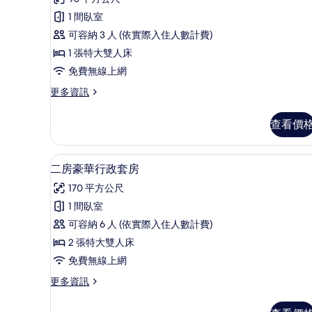
豪
1 間臥室
華
可容納 3 人 (依實際入住人數計費)
客
1 張特大雙人床
房,
免費無線上網
1
更
更多資訊
間
多
臥
豪
查看價
華
室
客
的
房,
二房豪華行政套房 | 客房內保
顯
10
1
所
二房豪華行政套房
示
間
有
170 平方公尺
臥
二
相
室
1 間臥室
房
的
片
可容納 6 人 (依實際入住人數計費)
詳
豪
情
2 張特大雙人床
華
免費無線上網
行
更
更多資訊
政
多
套
二