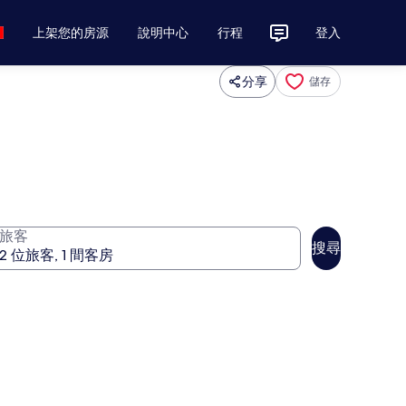
上架您的房源
說明中心
行程
登入
分享
儲存
旅客
搜尋