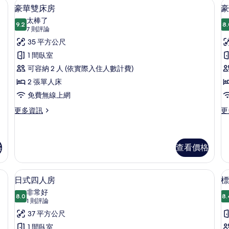
房內保險箱、免費無線上網
豪華雙床房 | 免費迷你吧、客房內保
顯
5
房
豪華雙床房
豪
示
的
太棒了
9.2
詳
8.
9.2 分，滿分 10 分
豪
(7
7 則評論
情
則
華
35 平方公尺
評
雙
1 間臥室
論)
床
可容納 2 人 (依實際入住人數計費)
房
2 張單人床
的
免費無線上網
所
更
更
更多資訊
更
多
多
有
豪
豪
相
華
華
雙
三
格
查看價格
片
床
人
房
房
房內保險箱、免費無線上網
日式四人房 | 免費迷你吧、客房內保
顯
的
的
4
日式四人房
標
詳
詳
示
非常好
情
情
8.0
8.
8.0 分，滿分 10 分
日
(1
1 則評論
則
式
37 平方公尺
評
四
1 間臥室