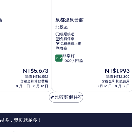
泉
店
泉都溫泉會館
都
北投區
溫
機場接送
泉
免費停車
會
免費無線上網
館
餐廳
北
8.2
非常好
投
8.2
分，
1,000 則評論
區
滿
現
現
NT$5,673
NT$1,993
分
在
在
10
總價 NT$6,552
總價 NT$2,302
價
價
含稅金和其他費用
含稅金和其他費用
分，
格
格
8 月 11 日 - 8 月 12 日
8 月 16 日 - 8 月 17 日
非
為
為
常
NT$5,673
NT$1,993
比較類似住宿
好，
1,000
則
評
論
越多，獎勵就越多！