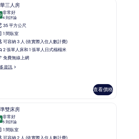
險箱、免費無線上網
豪華三人房 | 免費迷你吧、客房內保險箱、免
顯
3
華三人房
示
非常好
0
8.0 分，滿分 10 分
豪
(4
4 則評論
則
華
35 平方公尺
評
三
1 間臥室
論)
人
可容納 3 人 (依實際入住人數計費)
房
2 張單人床和 1 張單人日式榻榻米
的
免費無線上網
所
多資訊
有
相
查看價格
片
險箱、免費無線上網
免費迷你吧、客房內保險箱、免費無線上網
顯
2
準雙床房
示
非常好
4
8.4 分，滿分 10 分
標
(5
5 則評論
則
準
1 間臥室
評
雙
可容納 2 人 (依實際入住人數計費)