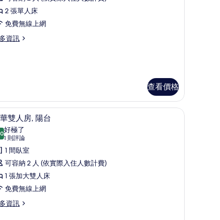
論)
床
2 張單人床
房
免費無線上網
的
多資訊
所
有
相
查看價格
片
迷你吧、客房內保險箱、免費無線上網
豪華雙人房, 陽台 | 免費迷你吧、客房內保險
顯
2
華雙人房, 陽台
示
好極了
.0
10.0 分，滿分 10 分
豪
(1
1 則評論
則
華
1 間臥室
評
雙
可容納 2 人 (依實際入住人數計費)
論)
人
1 張加大雙人床
,
免費無線上網
陽
多資訊
台