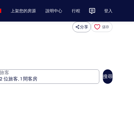
上架您的房源
說明中心
行程
登入
分享
儲存
旅客
搜尋