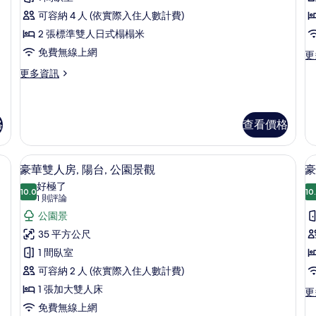
論)
人
可容納 4 人 (依實際入住人數計費)
房
2 張標準雙人日式榻榻米
的
免費無線上網
更
更
多
所
更
更多資訊
標
多
有
準
日
雙
相
式
床
四
格
查看價格
片
房
人
的
房
詳
豪華雙人房, 陽台, 公園景觀 | 免費
顯
的
3
情
豪華雙人房, 陽台, 公園景觀
豪
詳
示
好極了
情
10.0
10
10.0 分，滿分 10 分
豪
(1
1 則評論
則
華
公園景
評
雙
35 平方公尺
論)
人
1 間臥室
房,
可容納 2 人 (依實際入住人數計費)
房
陽
1 張加大雙人床
更
更
多
台,
免費無線上網