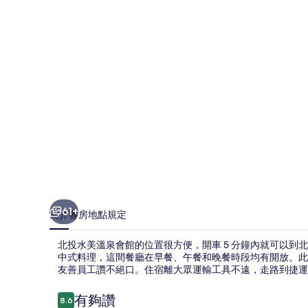
泉
會
館
的
相
片
集
61+
簡介
客房
地點
規定
北投水美溫泉會館的位置很方便，開車 5 分鐘內就可以
中式料理，這間餐廳在早餐、午餐和晚餐時段均有開放。此
友善員工讚不絕口。住宿離大眾運輸工具不遠，走路到捷運新北
評
有夠讚
8.6
8.6 分，滿分 10 分，