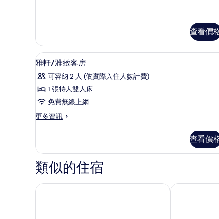
相
尊
榮
片
套
查看價
房
的
詳
免費迷你吧、客房內保險箱、
顯
情
1
雅軒/雅緻客房
示
可容納 2 人 (依實際入住人數計費)
雅
1 張特大雙人床
軒/
免費無線上網
雅
更
更多資訊
緻
多
客
雅
查看價
軒/
房
雅
的
緻
類似的住宿
客
所
房
有
的
北投山樂溫泉飯店
北投老爺酒店
詳
相
情
片