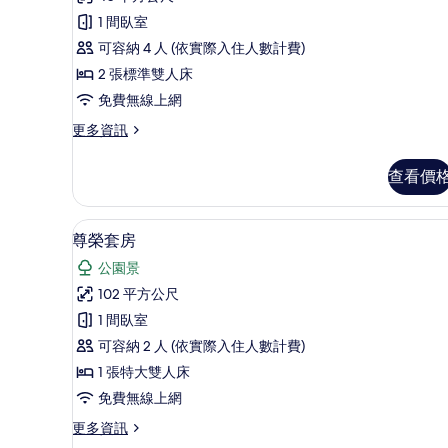
論)
人
1 間臥室
房
可容納 4 人 (依實際入住人數計費)
的
2 張標準雙人床
所
免費無線上網
有
更
更多資訊
多
相
雅
查看價
片
竹
四
人
尊榮套房 | 起居區 | 平面電視
顯
5
房
尊榮套房
示
的
公園景
詳
尊
情
102 平方公尺
榮
1 間臥室
套
可容納 2 人 (依實際入住人數計費)
房
1 張特大雙人床
的
免費無線上網
所
更
更多資訊
有
多