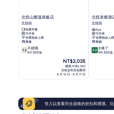
北
北
北投山樂溫泉飯店
北投老爺酒
投
投
北投區
北投區
山
老
免費早餐
Spa
樂
爺
可停車
可停車
溫
酒
免費無線上網
免費無線上網
泉
店
餐廳
餐廳
飯
北
7.2
9.2
不錯哦
太棒了
店
投
7.2
9.2
分，
分，
831 則評論
785 則評論
北
區
滿
滿
投
現
NT$2,035
分
分
區
在
10
10
總價 NT$2,350
價
含稅金和其他費用
分，
分，
格
8 月 16 日 - 8 月 17 日
不
太
為
錯
棒
NT$2,035
哦，
了，
831
785
則
則
評
評
論
論
登入以查看符合資格的折扣和禮遇。玩