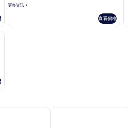
豪
公
更
更多資訊
華
多
雙
園
豪
人
格
查看價格
景
華
房,
雙
陽
觀
人
台
免費無線上網
的
房,
的
陽
所
詳
台,
情
有
公
相
園
景
片
觀
的
詳
格
情
泉都溫泉會館