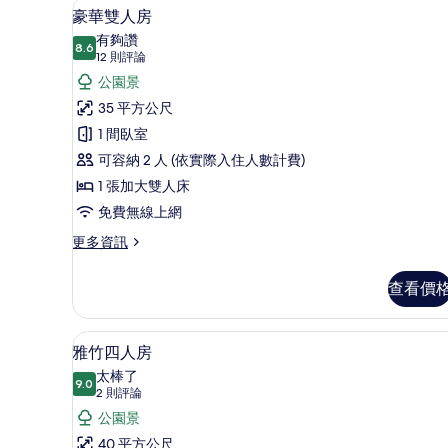
豪華雙人房 | 免費迷你吧、客
顯
4
豪華雙人房
示
有夠讚
8.6
8.6 分，滿分 10 分
豪
(12
12 則評論
則
華
公園景
評
雙
35 平方公尺
論)
人
1 間臥室
房
可容納 2 人 (依實際入住人數計費)
的
1 張加大雙人床
所
免費無線上網
有
更
更多資訊
多
相
豪
查看價
片
華
雙
人
雅竹四人房 | 免費迷你吧、客
顯
3
房
雅竹四人房
示
的
太棒了
詳
9.0
9.0 分，滿分 10 分
雅
(2
2 則評論
情
則
竹
公園景
評
四
40 平方公尺