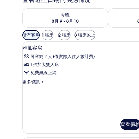
查看今晚 (8月 9 - 8月 10) 的供應情況
查看明天 (8月 1
今晚
8月 9 - 8月 10
可
所有客房
1 張床
2 張床
3 張床以上
用
免費迷你吧、客房內保險箱、
顯
的
5
雅風客房
示
客
可容納 2 人 (依實際入住人數計費)
房
雅
1 張加大雙人床
篩
風
免費無線上網
選
客
條
更
更多資訊
房
件
多
的
雅
風
所
客
有
房
的
相
詳
查看價
片
情