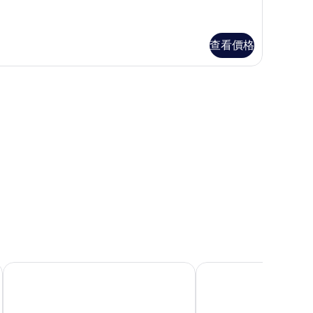
的
所
查看價格
有
相
片
北投天玥泉會館
北投亞太飯店