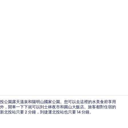
大廳休息區
到北投公園露天溫泉和陽明山國家公園。您可以去這裡的水美食府享用
外，開車一下下就可以到士林夜市和圓山大飯店。旅客都對住宿的
投站只要 2 分鐘，到捷運北投站也只要 14 分鐘。
住宿景觀