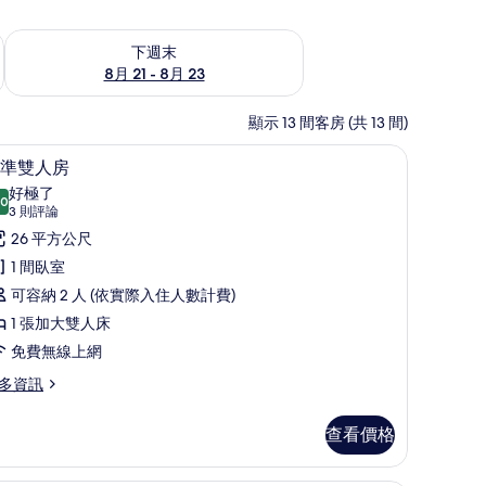
況
查看下週末 (8月 21 - 8月 23) 的供應情況
下週末
8月 21 - 8月 23
顯示 13 間客房 (共 13 間)
上網
標準雙人房 | 免費迷你吧、客房內保險箱、免
顯
5
準雙人房
示
好極了
.0
10.0 分，滿分 10 分
標
(3
3 則評論
則
準
26 平方公尺
評
雙
1 間臥室
論)
人
可容納 2 人 (依實際入住人數計費)
房
1 張加大雙人床
的
免費無線上網
所
多資訊
有
查看價格
相
片