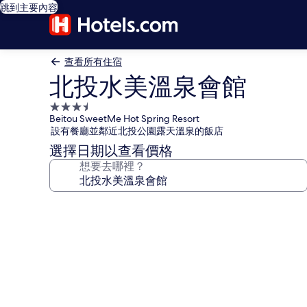
跳到主要內容
查看所有住宿
北投水美溫泉會館
3.5
Beitou SweetMe Hot Spring Resort
星
設有餐廳並鄰近北投公園露天溫泉的飯店
級
選擇日期以查看價格
住
想要去哪裡？
宿
北
投
水
美
溫