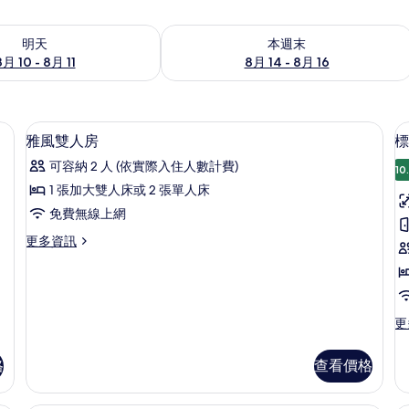
0 - 8月 11) 的供應情況
查看本週末 (8月 14 - 8月 16) 的供應情
明天
本週末
8月 10 - 8月 11
8月 14 - 8月 16
免費無線上網
免費迷你吧、客房內保險箱、免費無線
顯
3
雅風雙人房
標
示
可容納 2 人 (依實際入住人數計費)
10
雅
1 張加大雙人床或 2 張單人床
風
免費無線上網
雙
更
更多資訊
人
多
房
雅
風
的
雙
所
人
更
更
房
多
有
的
標
格
查看價格
相
詳
準
情
雙
片
人