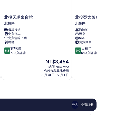
北
北
北投天玥泉會館
北投亞太飯店
投
投
北投區
北投區
天
亞
機場接送
游泳池
玥
太
免費停車
溫泉
泉
飯
免費無線上網
Spa
會
店
餐廳
免費停車
館
北
8.8
9.0
有夠讚
太棒了
北
投
8.8
9.0
分，
分，
730 則評論
540 則評論
投
區
滿
滿
區
現
NT$3,454
分
分
在
10
10
總價 NT$3,990
價
含稅金和其他費用
分，
分，
格
8 月 31 日 - 9 月 1 日
8 
有
太
為
夠
棒
NT$3,454
讚，
了，
730
540
則
則
評
評
論
論
登入
免費註冊