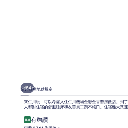
鬱
金
香
套
房
飯
店
的
相
片
84+
簡介
客房
地點
規定
集
來仁川玩，可以考慮入住仁川機場金鬱金香套房飯店。到了早
人都對住宿的舒服睡床和友善員工讚不絕口。住宿離大眾運
評
有夠讚
8.6
8.6 分，滿分 10 分，
論
查看 2,746 則評論