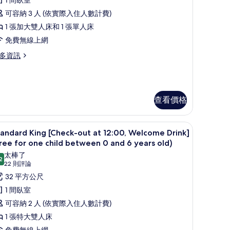
論)
ut
可容納 3 人 (依實際入住人數計費)
t
1 張加大雙人床和 1 張單人床
2:00,
免費無線上網
elcome
rink]
多資訊
的
luxe
所
mily
heck-
有
查看價格
t
相
:00,
片
d 6 years) | 遮光布/窗簾、免費無線上網、床單
 at 12:00, Welcome Drink] (Free for one child between 0 and 6 year
Standard King [Check-out at 12:00, Welc
顯
elcome
5
andard King [Check-out at 12:00, Welcome Drink]
ink]
示
ree for one child between 0 and 6 years old)
tandard
太棒了
2
9.2 分，滿分 10 分
(22
ing
22 則評論
則
Check-
32 平方公尺
評
ut
1 間臥室
論)
t
可容納 2 人 (依實際入住人數計費)
2:00,
1 張特大雙人床
elcome
免費無線上網