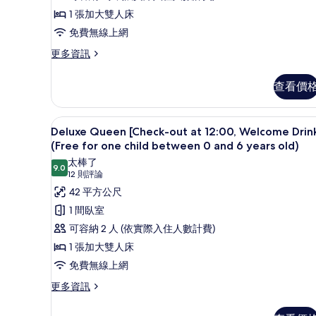
6
Welcome
片
1 張加大雙人床
years
Drink]
old)
免費無線上網
(Free
的
更
更多資訊
詳
for
多
情
one
Residence
查看價
child
Studio
Queen
between
[Check-
0
Deluxe Queen [Check-out at
顯
6
out
Deluxe Queen [Check-out at 12:00, Welcome Drin
and
示
at
(Free for one child between 0 and 6 years old)
6
12:00,
Deluxe
太棒了
Welcome
9.0
years)
9.0 分，滿分 10 分
(12
Queen
12 則評論
Drink]
的
則
[Check-
42 平方公尺
(Free
所
評
for
out
1 間臥室
one
論)
有
at
可容納 2 人 (依實際入住人數計費)
child
12:00,
相
between
1 張加大雙人床
0
Welcome
片
免費無線上網
and
Drink]
6
更
更多資訊
(Free
years)
多
for
的
Deluxe