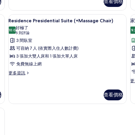
格
查看價格
詳
人
客
Co
情
房,
Su
床,
2
(+
esidence Studio) | 遮光布/窗簾、免費無線上網、床單
Residence Presidential Suite (
顯
浴
張
Ch
7
Residence Presidential Suite (+Massage Chair)
家
加
的
示
缸
好極了
大
詳
10.0
9.
Residence
10.0 分，滿分 10 分
(5
5 則評論
(Deluxe
雙
情
Presidential
則
3 間臥室
Family)
人
評
床,
Suite
的
可容納 7 人 (依實際入住人數計費)
浴
論)
(+Massage
所
3 張加大雙人床和 1 張加大單人床
缸
Chair)
(Deluxe
有
免費無線上網
的
Family)
相
更
更多資訊
的
所
多
詳
片
更
更
有
Residence
情
多
Presidential
相
家
Suite
格
查看價格
庭
片
(+Massage
開
Chair)
放
g Room | 遮光布/窗簾、免費無線上網、床單
的
式
詳
客
情
房
的
詳