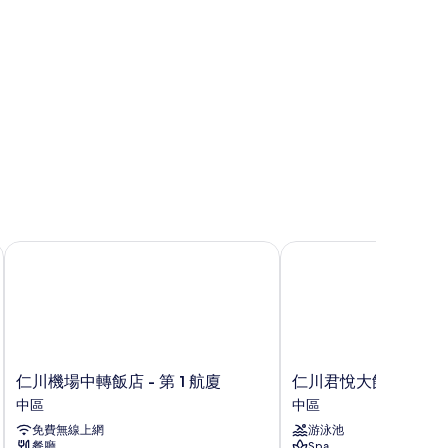
仁川機場中轉飯店 - 第 1 航廈
仁川君悅大飯店
仁
仁
仁川機場中轉飯店 - 第 1 航廈
仁川君悅大飯店
川
川
中區
中區
機
君
免費無線上網
游泳池
場
悅
餐廳
Spa