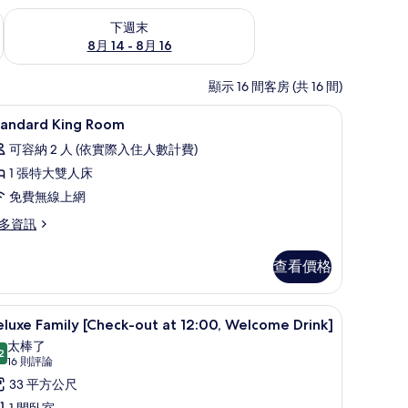
查看下週末 (8月 14 - 8月 16) 的供應情況
下週末
8月 14 - 8月 16
顯示 16 間客房 (共 16 間)
遮光布/窗簾、免費無線上網、床單
顯
2
tandard King Room
示
可容納 2 人 (依實際入住人數計費)
tandard
1 張特大雙人床
ing
免費無線上網
oom
的
多資訊
所
andard
查看價格
有
ng
oom
相
rs old) | 遮光布/窗簾、免費無線上網、床單
 12:00, Welcome Drink](Free for one child between 0 and 6 years o
Deluxe Family [Check-out at 12:00, 
顯
片
4
luxe Family [Check-out at 12:00, Welcome Drink]
示
太棒了
2
eluxe
9.2 分，滿分 10 分
(16
16 則評論
amily
則
33 平方公尺
評
Check-
1 間臥室