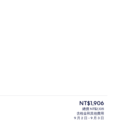
遮光布/窗簾、免費無線上網、床單
目
NT$1,906
前
總價 NT$2,105
的
含稅金和其他費用
接待大廳
價
9 月 2 日 - 9 月 3 日
格
是