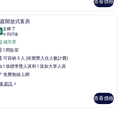
查看價格
rner
片
ite
Massage
+Massage Chair) | 遮光布/窗簾、免費無線上網、床單
家庭開放式客房 | 遮光布/窗簾、免費無線上網
顯
air)
4
庭開放式客房
示
太棒了
2
9.2 分，滿分 10 分
家
(16
16 則評論
則
庭
城市景
評
開
1 間臥室
論)
放
可容納 3 人 (依實際入住人數計費)
式
1 張標準雙人床和 1 張加大單人床
客
免費無線上網
房
多資訊
的
查看價格
所
有
相
片