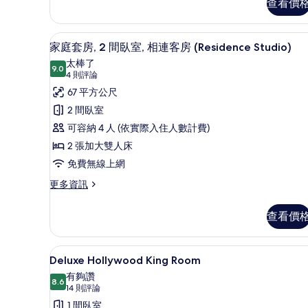
查看價
詳
one
Queen
情
[Check-
child
out
between
家庭套房, 2 間臥室, 相連客房 (R
顯
8
at
家庭套房, 2 間臥室, 相連客房 (Residence Studio)
0
示
12:00,
太棒了
and
Welcome
9.0
9.0 分，滿分 10 分
家
(4
4 則評論
Drink]
6
則
庭
67 平方公尺
(Free
years
評
for
套
2 間臥室
old)
one
論)
房,
可容納 4 人 (依實際入住人數計費)
child
的
between
2
2 張加大雙人床
所
0
間
免費無線上網
有
and
臥
6
更
更多資訊
相
years
多
室,
片
old)
家
相
查看價
的
庭
詳
連
套
情
房,
客
Deluxe Hollywood Kin
顯
3
2
Deluxe Hollywood King Room
房
示
間
有夠讚
臥
8.6
(Residence
Deluxe
8.6 分，滿分 10 分
(14
14 則評論
室,
Studio)
Hollywood
則
1 間臥室
相