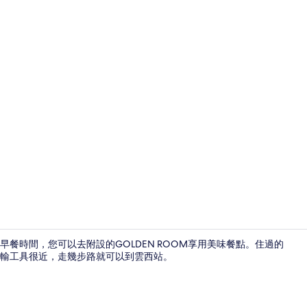
大廳
餐時間，您可以去附設的GOLDEN ROOM享用美味餐點。住過的
輸工具很近，走幾步路就可以到雲西站。
大廳酒吧