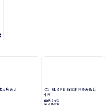
情
格
套房飯店
仁川機場貝斯特韋斯特高級飯店
仁
球套房飯店
仁川機場貝斯特韋斯特高級飯店
川
中區
機
機場接送
場
免費停車