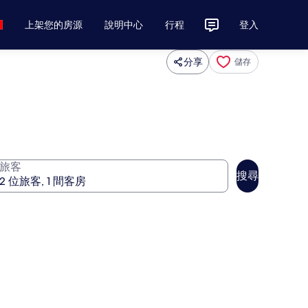
上架您的房源
說明中心
行程
登入
分享
儲存
旅客
搜尋