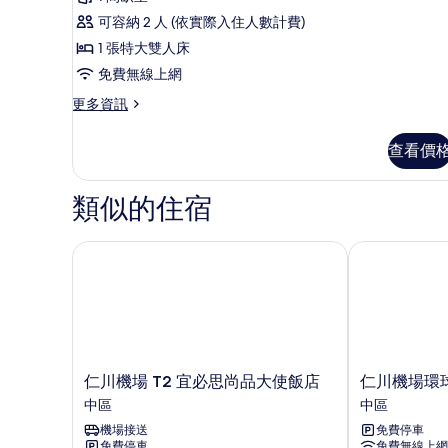
評
的
King
連
可容納 2 人 (依實際入住人數計費)
客
論)
Room
所
1 張特大雙人床
房
的
有
(Residence
免費無線上網
所
Studio)
相
更
更多資訊
的
有
片
多
詳
Deluxe
相
情
查看價
Hollywood
片
King
Room
類似的住宿
的
詳
情
仁川機場 T2 宜必思尚品大使飯店
仁川機場環球
仁
仁
仁川機場 T2 宜必思尚品大使飯店
仁川機場環
川
川
中區
中區
機
機
機場接送
免費停車
場
場
免費停車
免費無線上網