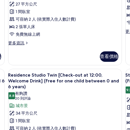
則
27 平方公尺
[Check-
o
評
out
a
1 間臥室
論)
at
1
可容納 2 人 (依實際入住人數計費)
12:00,
W
2 張單人床
更
Welcome
D
更
免費無線上網
多
Drink]
De
更
更多資訊
(Free
Fa
多
for
[C
Standard
格
查看價格
ou
one
Twin
at
Room
child
12
[Check-
eck-out at 12:00, Welcome Drink](Free for one child between 0 an
Residence Studio Twin [Check-out
between
顯
W
4
out
Residence Studio Twin [Check-out at 12:00,
St
0
Dr
示
at
 6
Welcome Drink] (Free for one child between 0 and
(F
的
12:00,
and
Residence
S
6 years)
詳
Welcome
9.
6
Studio
K
有夠讚
情
Drink]
8.8
8.8 分，滿分 10 分
years
(20
20 則評論
Twin
[
(Free
則
old)
for
城市景
[Check-
o
one
評
的
out
a
34 平方公尺
child
論)
所
at
1
1 間臥室
between
0
12:00,
W
有
可容納 2 人 (依實際入住人數計費)