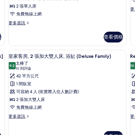
and
Welcome
D
相
2 張單人床
6
更
更
Drink]
(
片
years
免費無線上網
多
(Free
f
old)
St
更
更多資訊
的
for
o
Ki
多
詳
[C
one
ch
Residence
情
ou
格
查看價格
child
b
Studio
at
Twin
between
0
12
[Check-
0
a
 12:00, Welcome Drink] (Free for one child between 0 and 6 years
皇家客房, 2 張加大雙人床, 浴缸 (Delu
W
顯
5
out
k]
皇家客房, 2 張加大雙人床, 浴缸 (Deluxe Family)
Re
Dr
and
6
示
at
(F
太棒了
6
y
12:00,
9.2
10
R
9.2 分，滿分 10 分
皇
(10
fo
10 則評論
Welcome
years)
o
o
則
S
家
42 平方公尺
Drink]
ch
的
評
C
(Free
客
1 間臥室
b
所
for
論)
S
0
房,
可容納 4 人 (依實際入住人數計費)
one
有
a
(
child
2
2 張加大雙人床
6
C
相
between
張
ye
免費無線上網
0
片
ol
加
and
更
更
更多資訊
更
的
6
多
多
大
詳
years)
皇
Re
情
雙
的
家
St