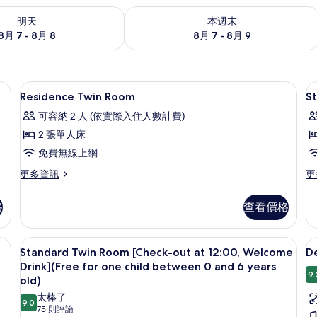
7 - 8月 8) 的供應情況
查看本週末 (8月 7 - 8月 9) 的供應情況
明天
本週末
8月 7 - 8月 8
8月 7 - 8月 9
床單
遮光布/窗簾、免費無線上網、床單
顯
3
Residence Twin Room
S
示
可容納 2 人 (依實際入住人數計費)
Residence
S
2 張單人床
Twin
K
免費無線上網
Room
R
的
更
更
更多資訊
更
多
多
所
Residence
St
格
查看價格
有
Twin
Ki
Room
R
相
的
的
at 12:00, Welcome Drink] (Free for one child between 0 and 6 yea
Standard Twin Room [Check-out at
顯
片
4
詳
詳
Standard Twin Room [Check-out at 12:00, Welcome
De
示
情
情
Drink](Free for one child between 0 and 6 years
9.
Standard
D
old)
Twin
F
太棒了
9.0
9.0 分，滿分 10 分
(75
75 則評論
Room
[