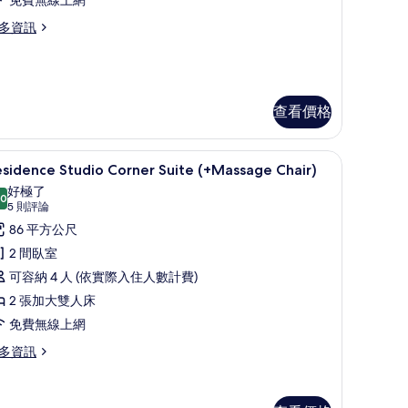
rink]
多資訊
Free
or
andard
ne
ng
heck-
ild
t
查看價格
etween
:00,
nd
 old) | 遮光布/窗簾、免費無線上網、床單
xe Family) | 遮光布/窗簾、免費無線上網、床單
elcome
Residence Studio Corner Suite (+Mas
顯
6
sidence Studio Corner Suite (+Massage Chair)
ink]
示
ree
好極了
ears
.0
esidence
10.0 分，滿分 10 分
r
(5
5 則評論
ld)
ne
tudio
則
86 平方公尺
ild
的
評
orner
2 間臥室
etween
所
論)
uite
可容納 4 人 (依實際入住人數計費)
有
nd
+Massage
2 張加大雙人床
hair)
相
ars
免費無線上網
的
片
d)
多資訊
所
有
sidence
udio
相