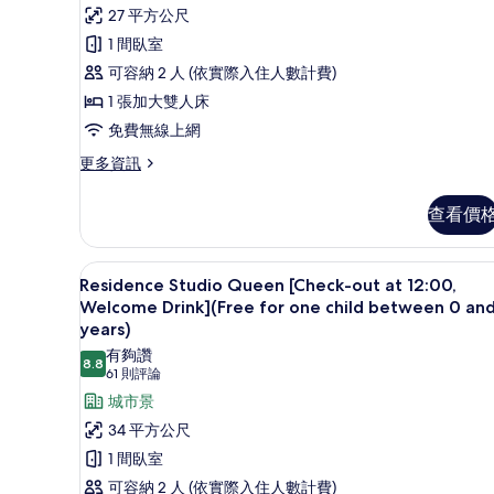
則
27 平方公尺
out
評
at
1 間臥室
論)
12:00,
可容納 2 人 (依實際入住人數計費)
Welcome
1 張加大雙人床
Drink]
免費無線上網
(Free
更
更多資訊
for
多
one
Standard
查看價
child
Queen
[Check-
between
out
Residence Studio Queen [Ch
0
顯
6
at
Residence Studio Queen [Check-out at 12:00,
and
示
12:00,
Welcome Drink](Free for one child between 0 and
Welcome
6
Residence
years)
Drink]
years
Studio
有夠讚
(Free
8.8
8.8 分，滿分 10 分
old)
(61
61 則評論
Queen
for
則
的
one
城市景
[Check-
child
評
所
out
34 平方公尺
between
論)
at
有
1 間臥室
0
and
12:00,
相
可容納 2 人 (依實際入住人數計費)