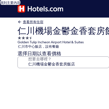
跳到主要內容
查看所有住宿
仁川機場金鬱金香套房
3.5
Golden Tulip Incheon Airport Hotel & Suites
星
仁川市中心飯店，設有餐廳
級
選擇日期以查看價格
住
想要去哪裡？
宿
仁
川
機
場
金