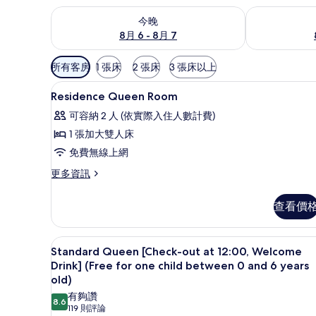
查看今晚 (8月 6 - 8月 7) 的供應情況
查看明天 (8月 
今晚
8月 6 - 8月 7
可
所有客房
1 張床
2 張床
3 張床以上
用
遮光布/窗簾、免費無線上網、
顯
的
3
Residence Queen Room
示
客
可容納 2 人 (依實際入住人數計費)
房
Residence
1 張加大雙人床
篩
Queen
免費無線上網
選
Room
條
的
更
更多資訊
件
多
所
Residence
查看價
有
Queen
Room
相
的
Standard Queen [Check-out 
顯
片
4
詳
Standard Queen [Check-out at 12:00, Welcome
示
情
Drink] (Free for one child between 0 and 6 years
Standard
old)
Queen
有夠讚
8.6
8.6 分，滿分 10 分
(119
119 則評論
[Check-