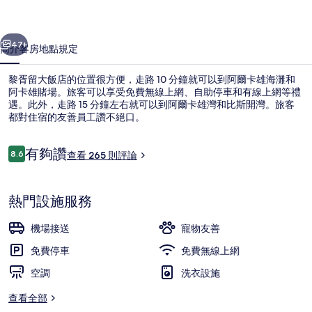
的
一個
下一個
相
47+
簡介
客房
地點
規定
片
黎胥留大飯店的位置很方便，走路 10 分鐘就可以到阿爾卡雄海灘和
集
阿卡雄賭場。旅客可以享受免費無線上網、自助停車和有線上網等禮
遇。此外，走路 15 分鐘左右就可以到阿爾卡雄灣和比斯開灣。旅客
都對住宿的友善員工讚不絕口。
評
有夠讚
8.6
查看 265 則評論
8.6 分，滿分 10 分，
論
客房景觀
熱門設施服務
機場接送
寵物友善
免費停車
免費無線上網
空調
洗衣設施
查看全部