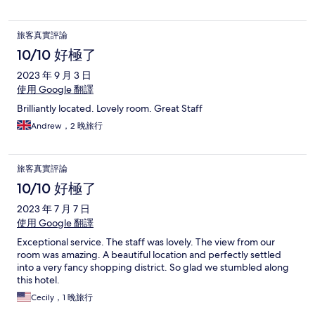
旅客真實評論
10/10 好極了
2023 年 9 月 3 日
使用 Google 翻譯
Brilliantly located. Lovely room. Great Staff
Andrew，2 晚旅行
旅客真實評論
10/10 好極了
2023 年 7 月 7 日
使用 Google 翻譯
Exceptional service. The staff was lovely. The view from our
room was amazing. A beautiful location and perfectly settled
into a very fancy shopping district. So glad we stumbled along
this hotel.
Cecily，1 晚旅行