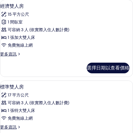
客
經濟雙人房 | 客房內保險箱、書桌、隔
顯
5
經濟雙人房
房
示
篩
15 平方公尺
經
選
1 間臥室
濟
條
可容納 3 人 (依實際入住人數計費)
雙
件
1 張加大雙人床
人
免費無線上網
房
更
更多資訊
的
多
所
經
選擇日期以查看價格
濟
有
雙
相
人
標準雙人房 | 客房內保險箱、書桌、隔
顯
8
房
標準雙人房
片
示
的
17 平方公尺
詳
標
情
可容納 3 人 (依實際入住人數計費)
準
1 張特大雙人床
雙
免費無線上網
人
更
更多資訊
房
多