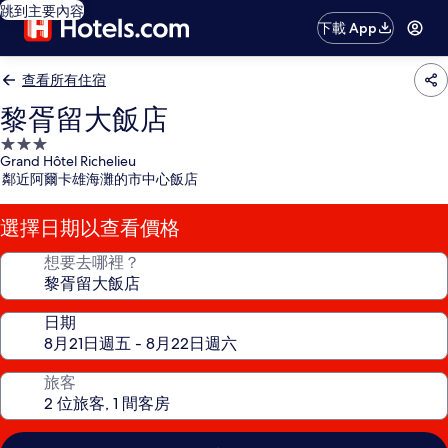
跳到主要內容
下載 App
查看所有住宿
黎胥留大飯店
3.0
Grand Hôtel Richelieu
星
鄰近阿爾卡雄海灘的市中心飯店
級
住
選擇日期以查看價格
宿
想要去哪裡？
日期
旅客