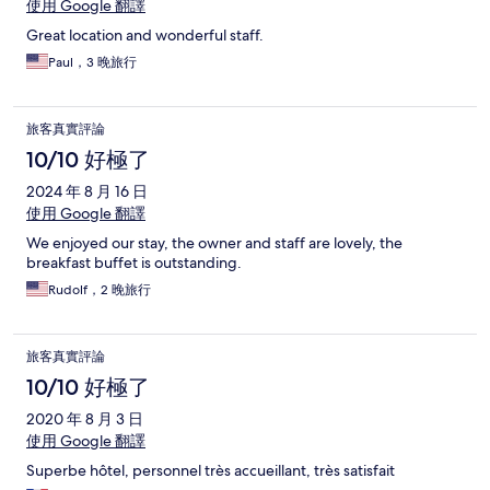
使用 Google 翻譯
Great location and wonderful staff.
Paul，3 晚旅行
旅客真實評論
10/10 好極了
2024 年 8 月 16 日
使用 Google 翻譯
We enjoyed our stay, the owner and staff are lovely, the
breakfast buffet is outstanding.
Rudolf，2 晚旅行
旅客真實評論
10/10 好極了
2020 年 8 月 3 日
使用 Google 翻譯
Superbe hôtel, personnel très accueillant, très satisfait