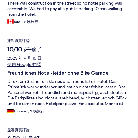
There was construction in the street so no hotel parking was
accessible. We had to pay at a public parking 10 min walking
from the hotel.
Taro，2 晚旅行
旅客真實評論
10/10 好極了
2023 年 9 月 16 日
使用 Google 翻譯
Freundliches Hotel-leider ohne Bike Garage
Direkt am Strand, ein kleines und freundliches Hotel. Das
Frühstück war wunderbar und hat an nichts fehlen lassen. Das
Personal war sehr freundlich und mehrsprachig, auch deutsch.
Die Parkplätze sind nicht ausreichend, wir hatten jedoch Glück
und bekamen noch Hotelparkplätze. Ein absolutes Manko ist,
dass das Hotel keine Fahrradgarage hat. Bei den heutigen
Thomas，3 晚旅行
Preisen für ein gutes E-Bike ist das ein Muss. Hier sollte die
nächste Investition des Hotels in einer Bike-Garage liegen,
selbst, wenn diese nicht direkt im Hotel untergebracht ist.
旅客真實評論