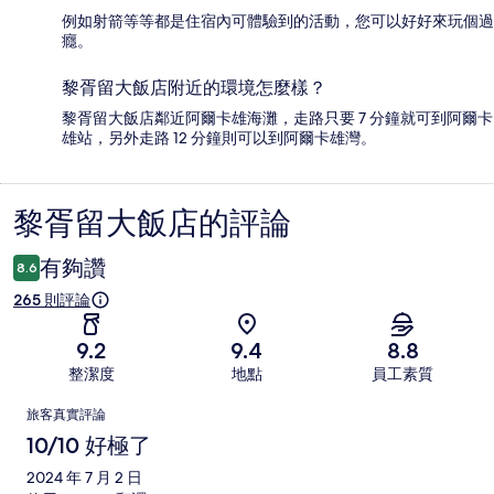
例如射箭等等都是住宿內可體驗到的活動，您可以好好來玩個過
癮。
黎胥留大飯店附近的環境怎麼樣？
黎胥留大飯店鄰近阿爾卡雄海灘，走路只要 7 分鐘就可到阿爾卡
雄站，另外走路 12 分鐘則可以到阿爾卡雄灣。
黎胥留大飯店的評論
評
論
有夠讚
8.6
265 則評論
9.2
9.4
8.8
整潔度
地點
員工素質
評
旅客真實評論
論
10/10 好極了
2024 年 7 月 2 日