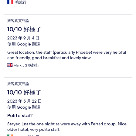
1 晚旅行
旅客真實評論
10/10 好極了
2023 年 9 月 4 日
使用 Google 翻譯
Great location, the staff (particularly Phoebe) were very helpful
and friendly, good breakfast and lovely view.
Mark，2 晚旅行
旅客真實評論
10/10 好極了
2023 年 5 月 22 日
使用 Google 翻譯
Polite staff
Stayed just the one night as were away with Ferrari group. Nice
older hotel, very polite staff.