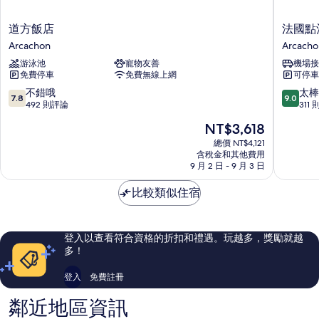
道
法
道方飯店
法國點
方
國
Arcachon
Arcacho
飯
點
游泳池
寵物友善
機場接
店
酒
免費停車
免費無線上網
可停車
Arcachon
店
Arcacho
7.8
9.0
不錯哦
太棒
7.8
9.0
分，
分，
492 則評論
311
滿
滿
現
NT$3,618
分
分
在
10
10
總價 NT$4,121
價
含稅金和其他費用
分，
分，
格
9 月 2 日 - 9 月 3 日
不
太
為
錯
棒
NT$3,618
比較類似住宿
哦，
了，
492
311
則
則
評
評
登入以查看符合資格的折扣和禮遇。玩越多，獎勵就越
論
論
多！
登入
免費註冊
鄰近地區資訊