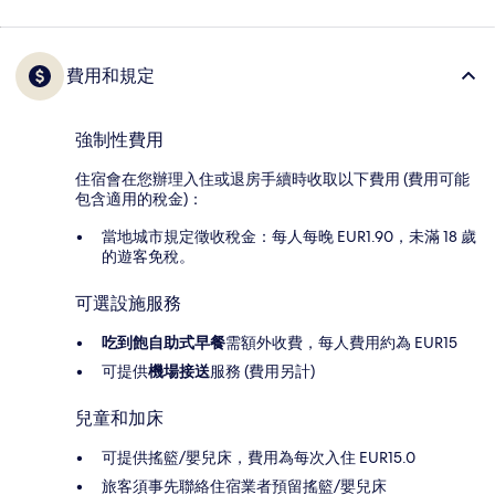
費用和規定
強制性費用
住宿會在您辦理入住或退房手續時收取以下費用 (費用可能
包含適用的稅金)：
當地城市規定徵收稅金：每人每晚 EUR1.90，未滿 18 歲
的遊客免稅。
可選設施服務
吃到飽自助式早餐
需額外收費，每人費用約為 EUR15
可提供
機場接送
服務 (費用另計)
兒童和加床
可提供搖籃/嬰兒床，費用為每次入住 EUR15.0
旅客須事先聯絡住宿業者預留搖籃/嬰兒床