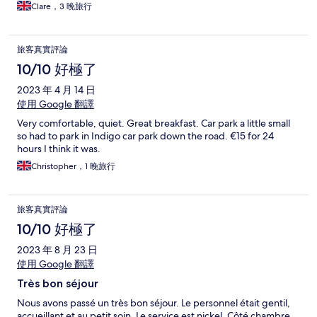
Clare，3 晚旅行
旅客真實評論
10/10 好極了
2023 年 4 月 14 日
使用 Google 翻譯
Very comfortable, quiet. Great breakfast. Car park a little small
so had to park in Indigo car park down the road. €15 for 24
hours I think it was.
Christopher，1 晚旅行
旅客真實評論
10/10 好極了
2023 年 8 月 23 日
使用 Google 翻譯
Très bon séjour
Nous avons passé un très bon séjour. Le personnel était gentil,
accueillant et au petit soin. Le service est nickel. Côté chambre