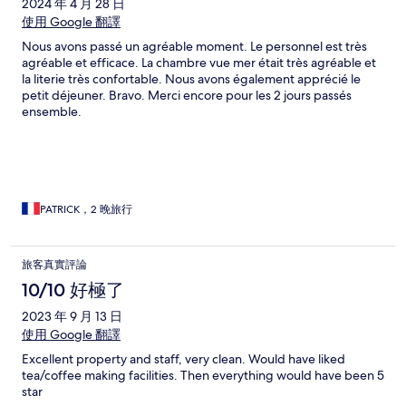
2024 年 4 月 28 日
使用 Google 翻譯
Nous avons passé un agréable moment. Le personnel est très
agréable et efficace. La chambre vue mer était très agréable et
la literie très confortable. Nous avons également apprécié le
petit déjeuner. Bravo. Merci encore pour les 2 jours passés
ensemble.
PATRICK，2 晚旅行
旅客真實評論
10/10 好極了
2023 年 9 月 13 日
使用 Google 翻譯
Excellent property and staff, very clean. Would have liked
tea/coffee making facilities. Then everything would have been 5
star