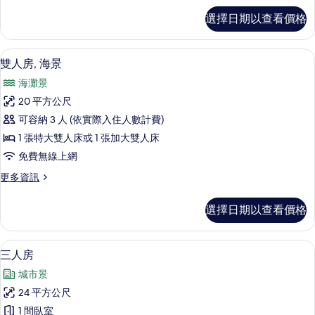
的
標
選擇日期以查看價格
準
所
雙
有
人
客房景觀
顯
15
房
雙人房, 海景
相
示
的
片
海灘景
詳
雙
情
20 平方公尺
人
可容納 3 人 (依實際入住人數計費)
房,
1 張特大雙人床或 1 張加大雙人床
海
免費無線上網
景
更
更多資訊
的
多
所
雙
選擇日期以查看價格
人
有
房,
相
海
客房景觀
顯
8
景
三人房
片
示
的
城市景
詳
三
情
24 平方公尺
人
1 間臥室