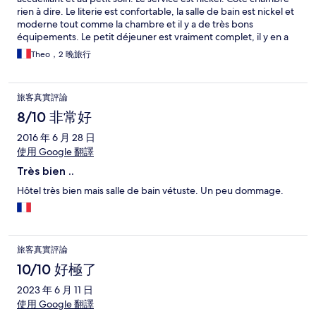
rien à dire. Le literie est confortable, la salle de bain est nickel et
moderne tout comme la chambre et il y a de très bons
équipements. Le petit déjeuner est vraiment complet, il y en a
pour tous les goûts avec un énorme choix tant au niveau sucré
Theo，2 晚旅行
que salé, les 17€ valent le coup ! Et l’hôtel qui est à 30m de la
plage est un gros plus !
旅客真實評論
8/10 非常好
2016 年 6 月 28 日
使用 Google 翻譯
Très bien ..
Hôtel très bien mais salle de bain vétuste. Un peu dommage.
旅客真實評論
10/10 好極了
2023 年 6 月 11 日
使用 Google 翻譯