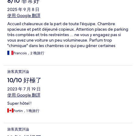
8/10 非常好
2025 年 9 月 8 日
使用 Google 翻譯
Accueil chaleureux de la part de toute l'équipe. Chambre
spacieuse et petit déjeuné copieux. Attention places de parking
très comptées et très restreintes ... ne vous y engagez pas si
vous avez une voiture un peu volumineuse. Parfum trop
"chimique" dans les chambres ce qui peu gêner certaines
personnes. Enfin, et je ne l'ai vu nulle part ailleurs, ce n'est pas
Francois，2 晚旅行
un morceau de friandise qui est posé sur l'oreillé mais une paire
de bouchon ! pour isoler du bruit ?
旅客真實評論
10/10 好極了
2023 年 7 月 19 日
使用 Google 翻譯
Super hôtel !
Fortin，1 晚旅行
旅客真實評論