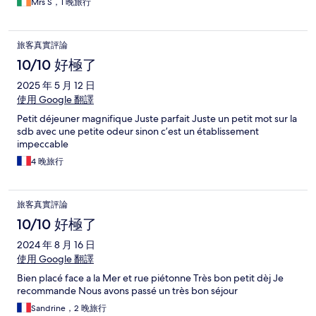
Mrs S，1 晚旅行
旅客真實評論
10/10 好極了
2025 年 5 月 12 日
使用 Google 翻譯
Petit déjeuner magnifique Juste parfait Juste un petit mot sur la
sdb avec une petite odeur sinon c’est un établissement
impeccable
4 晚旅行
旅客真實評論
10/10 好極了
2024 年 8 月 16 日
使用 Google 翻譯
Bien placé face a la Mer et rue piétonne Très bon petit dèj Je
recommande Nous avons passé un très bon séjour
Sandrine，2 晚旅行