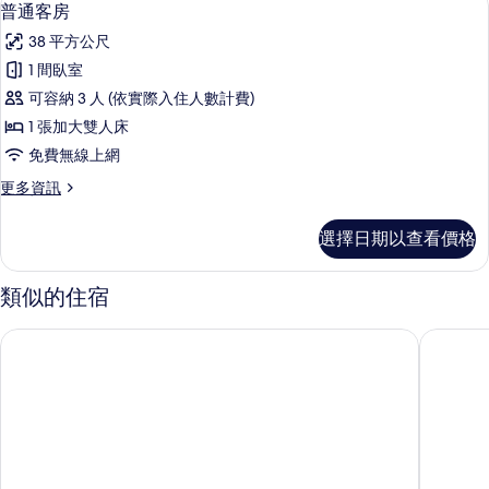
顯
6
詳
普通客房
示
情
38 平方公尺
普
1 間臥室
通
可容納 3 人 (依實際入住人數計費)
客
1 張加大雙人床
房
免費無線上網
的
更
更多資訊
所
多
有
普
選擇日期以查看價格
通
相
客
片
房
類似的住宿
的
詳
道方飯店
法國點酒
情