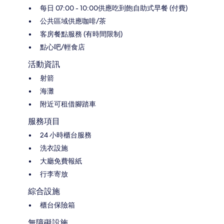
每日 07:00 - 10:00供應吃到飽自助式早餐 (付費)
公共區域供應咖啡/茶
客房餐點服務 (有時間限制)
點心吧/輕食店
活動資訊
射箭
海灘
附近可租借腳踏車
服務項目
24 小時櫃台服務
洗衣設施
大廳免費報紙
行李寄放
綜合設施
櫃台保險箱
無障礙設施