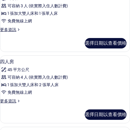
房
可容納 3 人 (依實際入住人數計費)
的
1 張加大雙人床和 1 張單人床
所
免費無線上網
有
更
更多資訊
相
多
片
三
選擇日期以查看價格
人
房
的
四人房 | 客房內保險箱、書桌、隔音、
顯
6
詳
四人房
示
情
45 平方公尺
四
可容納 4 人 (依實際入住人數計費)
人
1 張加大雙人床和 2 張單人床
房
免費無線上網
的
更
更多資訊
所
多
有
四
選擇日期以查看價格
人
相
房
片
的
普通客房 | 客房內保險箱、書桌、隔音