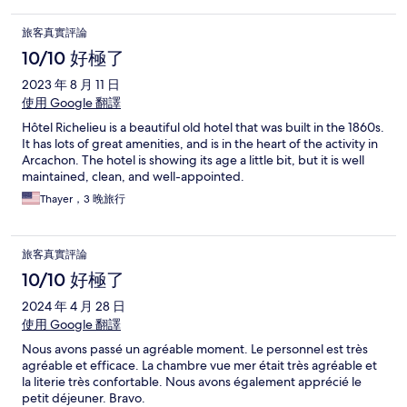
旅客真實評論
10/10 好極了
2023 年 8 月 11 日
使用 Google 翻譯
Hôtel Richelieu is a beautiful old hotel that was built in the 1860s.
It has lots of great amenities, and is in the heart of the activity in
Arcachon. The hotel is showing its age a little bit, but it is well
maintained, clean, and well-appointed.
Thayer，3 晚旅行
旅客真實評論
10/10 好極了
2024 年 4 月 28 日
使用 Google 翻譯
Nous avons passé un agréable moment. Le personnel est très
agréable et efficace. La chambre vue mer était très agréable et
la literie très confortable. Nous avons également apprécié le
petit déjeuner. Bravo.