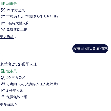
示
詳
城市景
情
行
72 平方公尺
政
可容納 3 人 (依實際入住人數計費)
套
1 張特大雙人床
房
免費無線上網
的
更
更多資訊
所
多
有
行
選擇日期以查看價格
政
相
套
片
房
豪華客房, 2 張單人床 | 迷你吧、客
顯
5
的
豪華客房, 2 張單人床
示
詳
城市景
情
豪
40 平方公尺
華
可容納 3 人 (依實際入住人數計費)
客
2 張單人床
房,
免費無線上網
2
更
更多資訊
張
多