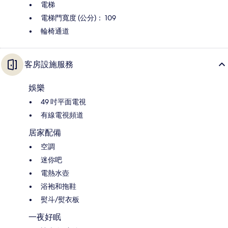
電梯
電梯門寬度 (公分)： 109
輪椅通道
客房設施服務
娛樂
49 吋平面電視
有線電視頻道
居家配備
空調
迷你吧
電熱水壺
浴袍和拖鞋
熨斗/熨衣板
一夜好眠