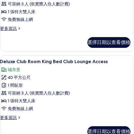
客
adults
可容納 3 人 (依實際入住人數計費)
的
房,
and
1 張特大雙人床
所
2
1
免費無線上網
children)
有
張
的
更
更多資訊
相
特
詳
多
情
片
大
豪
選擇日期以查看價格
華
雙
客
人
房,
Deluxe Club Room King Bed C
顯
6
1
床
Deluxe Club Room King Bed Club Lounge Access
示
張
的
城市景
特
Deluxe
所
大
40 平方公尺
Club
雙
有
1 間臥室
Room
人
相
床
可容納 3 人 (依實際入住人數計費)
King
的
片
Bed
1 張特大雙人床
詳
Club
免費無線上網
情
Lounge
更
更多資訊
Access
多
Deluxe
的
選擇日期以查看價格
Club