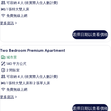
情
可容納 4 人 (依實際入住人數計費)
的
1 張特大雙人床
所
免費無線上網
有
相
更
更多資訊
多
片
Two
選擇日期以查看價格
Interconnecting
Deluxe
的
Two Bedroom Premium Apart
顯
6
詳
Two Bedroom Premium Apartment
示
情
城市景
Two
140 平方公尺
Bedroom
2 間臥室
Premium
可容納 4 人 (依實際入住人數計費)
Apartment
的
1 張特大雙人床和 2 張單人床
所
免費無線上網
有
更
更多資訊
多
相
Two
選擇日期以查看價格
片
Bedroom