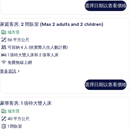
單
豪
選擇日期以查看價格
華
人
客
床
房,
家庭客房, 2 間臥室 (Max 2 adults 
顯
8
2
的
家庭客房, 2 間臥室 (Max 2 adults and 2 children)
示
張
所
城市景
單
家
有
人
56 平方公尺
庭
床
相
可容納 4 人 (依實際入住人數計費)
的
客
片
詳
1 張特大雙人床和 2 張單人床
房,
情
免費無線上網
2
更
更多資訊
間
多
臥
家
選擇日期以查看價格
庭
室
客
(Max
房,
豪華客房, 1 張特大雙人床 | 迷你吧
顯
2
6
2
豪華客房, 1 張特大雙人床
示
間
adults
城市景
臥
豪
and
室
40 平方公尺
2
華
(Max
1 間臥室
children)
2