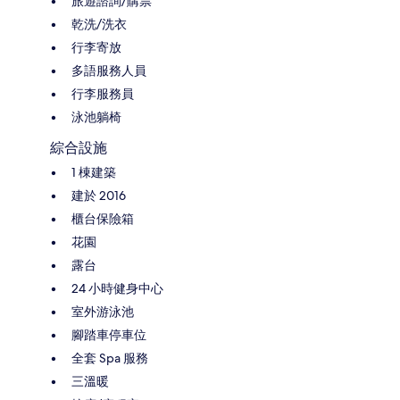
旅遊諮詢/購票
乾洗/洗衣
行李寄放
多語服務人員
行李服務員
泳池躺椅
綜合設施
1 棟建築
建於 2016
櫃台保險箱
花園
露台
24 小時健身中心
室外游泳池
腳踏車停車位
全套 Spa 服務
三溫暖