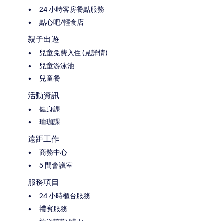
24 小時客房餐點服務
點心吧/輕食店
親子出遊
兒童免費入住 (見詳情)
兒童游泳池
兒童餐
活動資訊
健身課
瑜珈課
遠距工作
商務中心
5 間會議室
服務項目
24 小時櫃台服務
禮賓服務