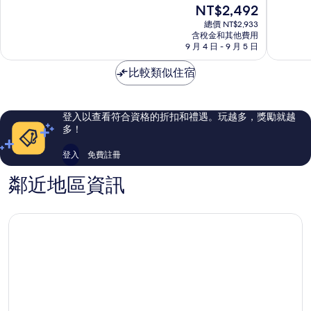
現
NT$2,492
特
素
10
10
在
飯
坤
分，
分，
總價 NT$2,933
價
店
逸
太
好
含稅金和其他費用
格
匯
9 月 4 日 - 9 月 5 日
棒
極
為
權
了，
了，
NT$2,492
比較類似住宿
487
1,774
則
則
評
評
論
論
登入以查看符合資格的折扣和禮遇。玩越多，獎勵就越
多！
登入
免費註冊
鄰近地區資訊