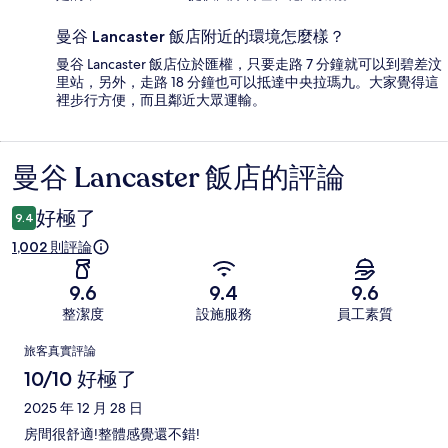
曼谷 Lancaster 飯店附近的環境怎麼樣？
曼谷 Lancaster 飯店位於匯權，只要走路 7 分鐘就可以到碧差汶
里站，另外，走路 18 分鐘也可以抵達中央拉瑪九。大家覺得這
裡步行方便，而且鄰近大眾運輸。
曼谷 Lancaster 飯店的評論
評
論
好極了
9.4
1,002 則評論
9.6
9.4
9.6
整潔度
設施服務
員工素質
評
旅客真實評論
論
10/10 好極了
2025 年 12 月 28 日
房間很舒適!整體感覺還不錯!