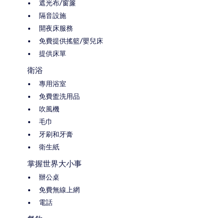
遮光布/窗簾
隔音設施
開夜床服務
免費提供搖籃/嬰兒床
提供床單
衛浴
專用浴室
免費盥洗用品
吹風機
毛巾
牙刷和牙膏
衛生紙
掌握世界大小事
辦公桌
免費無線上網
電話