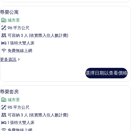
所
Room
Twin
有
尊榮公寓 | 迷你吧、客房內保險箱、書
顯
9
Bed
尊榮公寓
相
示
的
城市景
詳
片
尊
情
96 平方公尺
榮
可容納 3 人 (依實際入住人數計費)
公
1 張特大雙人床
寓
免費無線上網
的
更
更多資訊
所
多
有
尊
選擇日期以查看價格
榮
相
公
片
寓
尊榮套房 | 迷你吧、客房內保險箱、書
顯
9
的
尊榮套房
示
詳
城市景
情
尊
95 平方公尺
榮
可容納 3 人 (依實際入住人數計費)
套
1 張特大雙人床
房
免費無線上網