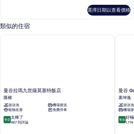
多
所
Deluxe
選擇日期以查看價格
有
King
Room
相
的
類似的住宿
片
詳
情
曼谷拉瑪九世薩莫塞特飯店
曼谷 Gran
曼
曼
曼谷拉瑪九世薩莫塞特飯店
曼谷 Gr
谷
谷
匯權
素坤逸
拉
Grande
游泳池
機場接送
游泳池
瑪
Centre
寵物友善
免費停車
機場接
九
Point
世
Sukhumv
9.0
9.6
太棒了
好極
9.0
9.6
薩
55
分，
分，
487 則評論
1,7
莫
飯
滿
滿
塞
店
分
分