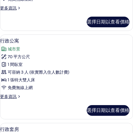
的
更
更多資訊
所
多
有
尊
選擇日期以查看價格
榮
相
套
片
房
行政公寓 | 迷你吧、客房內保險箱、書
顯
6
的
行政公寓
示
詳
城市景
情
行
70 平方公尺
政
1 間臥室
公
可容納 3 人 (依實際入住人數計費)
寓
1 張特大雙人床
的
免費無線上網
所
更
更多資訊
有
多
相
行
選擇日期以查看價格
政
片
公
寓
行政套房 | 迷你吧、客房內保險箱、書
顯
7
的
行政套房