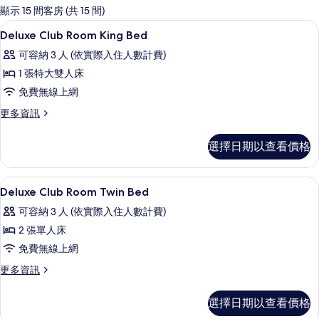
的
顯示 15 間客房 (共 15 間)
客
迷你吧、客房內保險箱、書桌、遮光布
顯
8
Deluxe Club Room King Bed
房
示
篩
可容納 3 人 (依實際入住人數計費)
Deluxe
選
1 張特大雙人床
Club
條
免費無線上網
Room
件
King
更
更多資訊
多
Bed
Deluxe
的
選擇日期以查看價格
Club
所
Room
King
有
迷你吧、客房內保險箱、書桌、遮光布
顯
7
Bed
Deluxe Club Room Twin Bed
相
示
的
可容納 3 人 (依實際入住人數計費)
詳
片
Deluxe
情
2 張單人床
Club
免費無線上網
Room
Twin
更
更多資訊
多
Bed
Deluxe
的
選擇日期以查看價格
Club