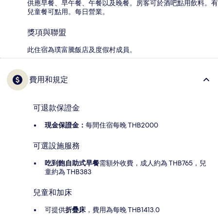
供應早餐、早午餐、午餐以及晚餐。房客可於酒吧點用飲料。有
兒童餐可點用。每日營業。
獎項與聯盟
此住宿為璞富騰飯店及度假村成員。
費用和規定
可退款保證金
現金保證金：
每間住宿每晚 THB2000
可選設施服務
吃到飽自助式早餐
需額外收費，成人約為 THB765，兒
童約為 THB383
兒童和加床
可提供
折疊床
，費用為每晚 THB1413.0