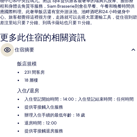
物中心和中央拉瑪九。附設 Spa 提供旅客最奢華的瑞典式按摩、臉部療
程和身體去角質等服務，Siam Brasserie則會在早餐、午餐和晚餐時間供
應國際料理。此奢華飯店還有室外游泳池、池畔酒吧和24 小時健身中
心。旅客都覺得這裡很方便，走路就可以去搭大眾運輸工具，從住宿到碧
差汶里站只要 7 分鐘、到瑪卡薩站也只要 11 分鐘。
更多此住宿的相關資訊
住宿摘要
飯店規模
231 間客房
18 層樓
入住/退房
入住登記開始時間：14:00；入住登記結束時間：任何時間
提供零接觸入住服務
辦理入住手續的最低年齡：18 歲
退房時間：12:00
提供零接觸退房服務