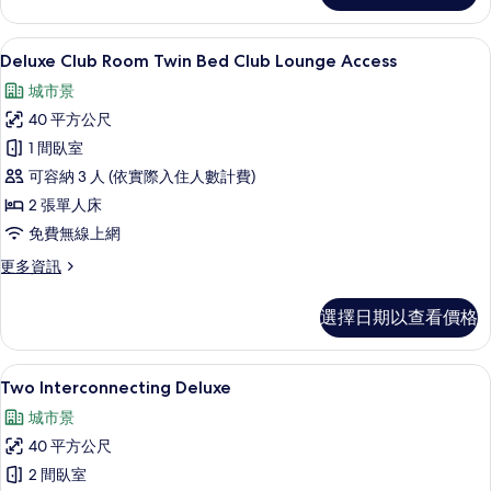
所
Room
有
King
Deluxe Club Room Twin Bed C
顯
5
Bed
Deluxe Club Room Twin Bed Club Lounge Access
相
示
Club
城市景
片
Lounge
Deluxe
Access
40 平方公尺
Club
的
1 間臥室
Room
詳
情
可容納 3 人 (依實際入住人數計費)
Twin
Bed
2 張單人床
Club
免費無線上網
Lounge
更
更多資訊
Access
多
Deluxe
的
選擇日期以查看價格
Club
所
Room
有
Twin
Two Interconnecting Delux
顯
7
Bed
Two Interconnecting Deluxe
相
示
Club
城市景
片
Lounge
Two
Access
40 平方公尺
Interconnecting
的
2 間臥室
Deluxe
詳