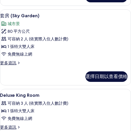
Premium
Apartment
套房 (Sky Garden) | 迷你吧、客
顯
7
的
套房 (Sky Garden)
示
詳
城市景
情
套
80 平方公尺
房
可容納 2 人 (依實際入住人數計費)
(Sky
1 張特大雙人床
Garden)
免費無線上網
的
更
更多資訊
所
多
有
套
選擇日期以查看價格
房
相
(Sky
片
Garden)
迷你吧、客房內保險箱、書桌、遮光布
顯
14
的
Deluxe King Room
示
詳
可容納 3 人 (依實際入住人數計費)
情
Deluxe
1 張特大雙人床
King
免費無線上網
Room
的
更
更多資訊