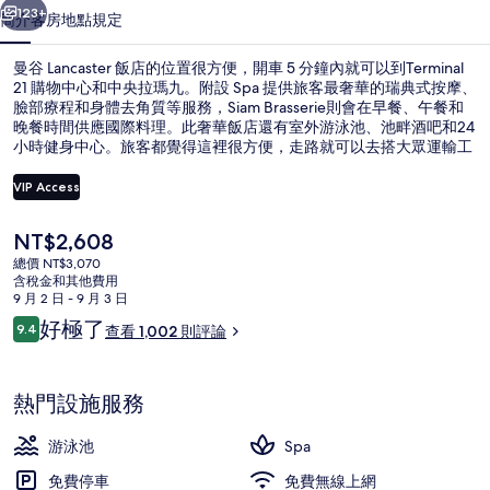
片
123+
簡介
客房
地點
規定
集
曼谷 Lancaster 飯店的位置很方便，開車 5 分鐘內就可以到Terminal
21 購物中心和中央拉瑪九。附設 Spa 提供旅客最奢華的瑞典式按摩、
臉部療程和身體去角質等服務，Siam Brasserie則會在早餐、午餐和
晚餐時間供應國際料理。此奢華飯店還有室外游泳池、池畔酒吧和24
小時健身中心。旅客都覺得這裡很方便，走路就可以去搭大眾運輸工
具，從住宿到碧差汶里站只要 7 分鐘、到瑪卡薩站也只要 11 分鐘。
VIP Access
目
NT$2,608
大廳
前
總價 NT$3,070
的
含稅金和其他費用
價
9 月 2 日 - 9 月 3 日
格
評
好極了
9.4
查看 1,002 則評論
是
9.4 分，滿分 10 分，
論
NT$2,608
熱門設施服務
游泳池
Spa
免費停車
免費無線上網