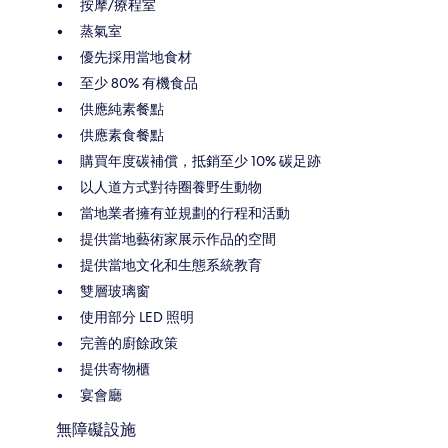
按摩/療程室
蒸氣室
優先採用當地食材
至少 80% 有機食品
供應純素餐點
供應素食餐點
購買年度碳補償，抵銷至少 10% 碳足跡
以人道方式對待圈養野生動物
當地業者擁有並規劃的行程和活動
提供當地藝術家展示作品的空間
提供當地文化和生態系統教育
雙層玻璃窗
使用部分 LED 照明
完善的廚餘政策
提供寄物櫃
宴會廳
無障礙設施