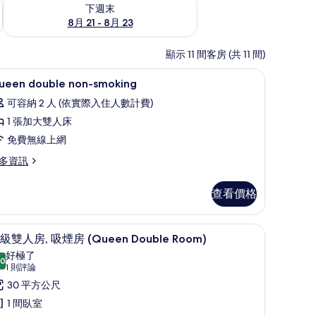
況
查看下週末 (8月 21 - 8月 23) 的供應情況
下週末
8月 21 - 8月 23
顯示 11 間客房 (共 11 間)
大廳
顯
15
ueen double non-smoking
示
可容納 2 人 (依實際入住人數計費)
ueen
1 張加大雙人床
ouble
免費無線上網
on-
moking
多資訊
的
ueen
查看價格
所
uble
n-
有
oking
羽絨被、書桌、筆電工作空間、隔音
顯
相
6
級雙人房, 吸煙房 (Queen Double Room)
示
片
好極了
.0
10.0 分，滿分 10 分
高
(1
1 則評論
則
級
30 平方公尺
評
雙
1 間臥室
論)