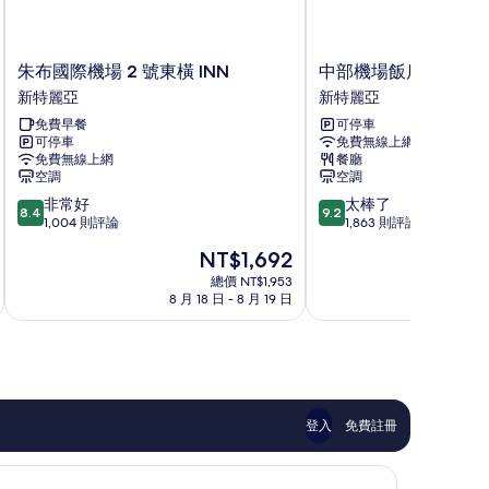
朱
中
朱布國際機場 2 號東橫 INN
中部機場飯店
布
部
新特麗亞
新特麗亞
國
機
免費早餐
可停車
際
場
可停車
免費無線上網
機
飯
免費無線上網
餐廳
場
店
空調
空調
2
新
8.4
9.2
非常好
太棒了
號
特
8.4
9.2
分，
分，
1,004 則評論
1,863 則評論
東
麗
滿
滿
橫
亞
現
NT$1,692
分
分
INN
在
10
10
總價 NT$1,953
新
價
8 月 18 日 - 8 月 19 日
9
分，
分，
特
格
非
太
麗
為
常
棒
亞
NT$1,692
好，
了，
1,004
1,863
則
則
評
評
登入
免費註冊
論
論