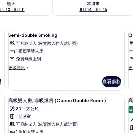
0 - 8月 11) 的供應情況
查看本週末 (8月 14 - 8月 16) 的供應情
明天
本週末
8月 10 - 8月 11
8月 14 - 8月 16
大廳
顯
13
Semi-double Smoking
Q
示
可容納 2 人 (依實際入住人數計費)
Semi-
Q
1 張標準雙人床
double
d
免費無線上網
Smoking
n
s
的
更
更
更多資訊
更
多
多
所
Semi-
Q
格
查看價格
有
double
do
Smoking
no
相
的
sm
、隔音
羽絨被、書桌、筆電工作空間、隔音
顯
片
6
詳
的
高級雙人房, 非吸煙房 (Queen Double Room )
高
示
情
詳
30 平方公尺
情
10
高
1 間臥室
級
可容納 2 人 (依實際入住人數計費)
雙
1 張加大雙人床