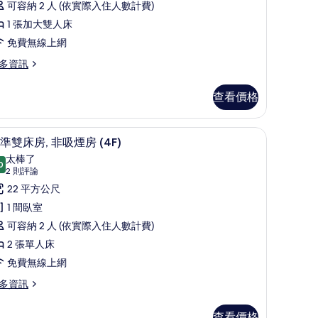
人
可容納 2 人 (依實際入住人數計費)
,
1 張加大雙人床
吸
免費無線上網
煙
多資訊
房
查看價格
Queen
ouble
oom)
羽絨被、書桌、筆電工作空間、隔音
顯
8
準雙床房, 非吸煙房 (4F)
的
示
太棒了
所
0
9.0 分，滿分 10 分
標
(2
2 則評論
有
則
準
22 平方公尺
Queen
評
相
uble
雙
1 間臥室
oom)
論)
片
床
可容納 2 人 (依實際入住人數計費)
,
2 張單人床
非
免費無線上網
吸
多資訊
煙
查看價格