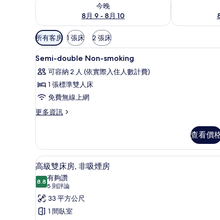
查看今晚 (8月 9 - 8月 10) 的供應情況
查看明天 (8月 1
今晚
8月 9 - 8月 10
可
所有客房
1 張床
2 張床
用
大廳
顯
的
13
Semi-double Non-smoking
示
客
可容納 2 人 (依實際入住人數計費)
房
Semi-
1 張標準雙人床
篩
double
免費無線上網
選
Non-
條
smoking
更
更多資訊
件
多
的
Semi-
查看價
所
double
Non-
有
smoking
羽絨被、書桌、筆電工作空間
顯
相
9
的
高級雙床房, 非吸煙房
示
詳
片
有夠讚
情
8.8
8.8 分，滿分 10 分
高
(5
5 則評論
則
級
33 平方公尺
評
雙
1 間臥室
論)