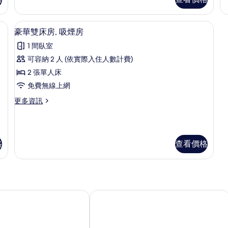
(3F)
床
準
房,
的
雙
(
吸
床
、隔音
所
羽絨被、書桌、筆電工作空間、隔音
顯
煙
5
房,
豪華雙床房, 吸煙房
有
房
示
非
1 間臥室
(3F)
吸
相
豪
的
煙
可容納 2 人 (依實際入住人數計費)
片
華
詳
房
2 張單人床
情
(4
雙
的
免費無線上網
床
詳
更
更多資訊
情
房,
多
吸
豪
華
煙
雙
格
查看價格
房
床
房,
的
吸
所
煙
房
有
的
春陽飯店
路線飯店常滑站前
相
詳
情
片