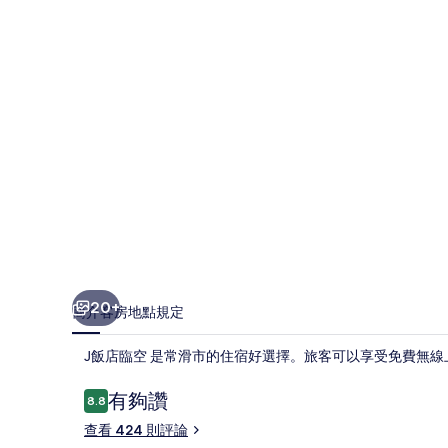
的
相
片
集
20+
簡介
客房
地點
規定
J飯店臨空 是常滑市的住宿好選擇。旅客可以享受免費無
評
有夠讚
8.8
8.8 分，滿分 10 分，
論
查看 424 則評論