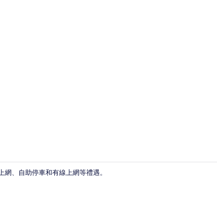
住宿影片
線上網、自助停車和有線上網等禮遇。
餐廳