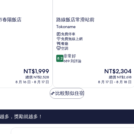
路
市春陽飯店
路線飯店常滑站前
線
Tokoname
飯
免費停車
店
免費無線上網
常
餐廳
滑
空調
站
8.2
非常好
前
8.2
分，
689 則評論
Tokoname
滿
現
現
NT$1,999
NT$2,304
分
在
在
10
總價 NT$2,528
總價 NT$2,618
價
價
8 月 16 日 - 8 月 17 日
8 月 17 日 - 8 月 18 日
分，
格
格
非
為
為
比較類似住宿
常
NT$1,999
NT$2,304
好，
689
則
評
越多，獎勵就越多！
論