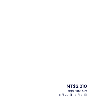
羽絨被、書桌、筆電工作空間、隔音
目
NT$3,210
前
總價 NT$3,629
的
8 月 30 日 - 8 月 31 日
LCD 液晶電視
價
格
是