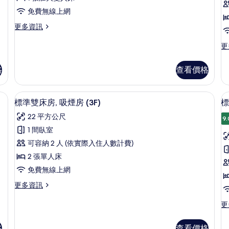
人
免費無線上網
房,
房
更
更多資訊
非
多
吸
高
更
更
級
多
煙
雙
高
格
查看價格
(
房
人
級
房,
D
雙
(Queen
非
人
R
Double
、隔音
羽絨被、書桌、筆電工作空間、隔音
顯
吸
8
房,
標準雙床房, 吸煙房 (3F)
標
Room
煙
示
吸
22 平方公尺
房
)
煙
9.
標
(Queen
房
1 間臥室
的
準
Double
(
可容納 2 人 (依實際入住人數計費)
所
Room
Do
雙
)
R
2 張單人床
有
床
的
的
免費無線上網
相
詳
詳
房,
房
情
情
片
更
更多資訊
吸
多
煙
標
更
更
準
多
房
雙
標
格
查看價格