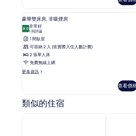
的
床
房,
所
吸
羽絨被、書桌、筆電工作空間
顯
有
煙
5
豪華雙床房, 非吸煙房
房
示
相
非常好
的
8.0
8.0 分，滿分 10 分
豪
(1
片
1 則評論
詳
則
華
1 間臥室
情
評
雙
可容納 2 人 (依實際入住人數計費)
論)
床
2 張單人床
房,
免費無線上網
非
更
更多資訊
多
吸
豪
查看價
煙
華
雙
房
床
類似的住宿
的
房,
非
所
吸
朱布國際機場 1 號東橫 INN
名古屋常滑市
有
煙
相
房
的
片