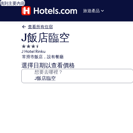
跳到主要內容
旅遊產品
查看所有住宿
J飯店臨空
3.5
J Hotel Rinku
星
常滑市飯店，設有餐廳
級
選擇日期以查看價格
住
想要去哪裡？
宿
J
飯
店
臨
空