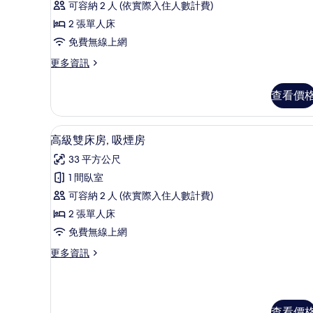
床
可容納 2 人 (依實際入住人數計費)
房,
2 張單人床
非
免費無線上網
吸
更
更多資訊
多
煙
高
查看價
房
級
雙
的
床
羽絨被、書桌、筆電工作空間
顯
所
9
房,
高級雙床房, 吸煙房
示
非
有
33 平方公尺
吸
高
相
煙
1 間臥室
級
片
房
可容納 2 人 (依實際入住人數計費)
的
雙
詳
2 張單人床
床
情
免費無線上網
房,
更
更多資訊
吸
多
煙
高
級
房
雙
查看價