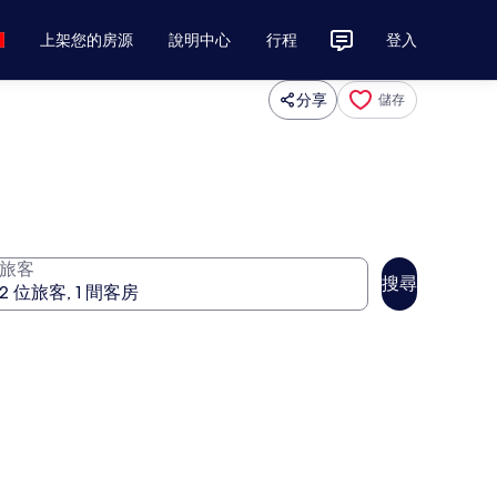
上架您的房源
說明中心
行程
登入
分享
儲存
旅客
搜尋