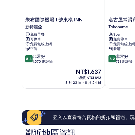
詳
情
朱
名
朱布國際機場 1 號東橫 INN
名古屋常滑
布
古
新特麗亞
Tokoname
國
屋
免費早餐
Spa
際
常
可停車
免費停車
機
滑
免費無線上網
免費無線上網
場
市
空調
餐廳
1
春
8.4
8.2
非常好
非常好
號
陽
8.4
8.2
分，
分，
1,570 則評論
781 則評論
東
飯
滿
滿
橫
店
現
NT$1,637
分
分
INN
Tokoname
在
10
10
總價 NT$1,893
新
價
8 月 23 日 - 8 月 24 日
分，
分，
特
格
非
非
麗
為
常
常
亞
NT$1,637
好，
好，
1,570
781
則
則
評
評
登入以查看符合資格的折扣和禮遇。玩
論
論
鄰近地區資訊