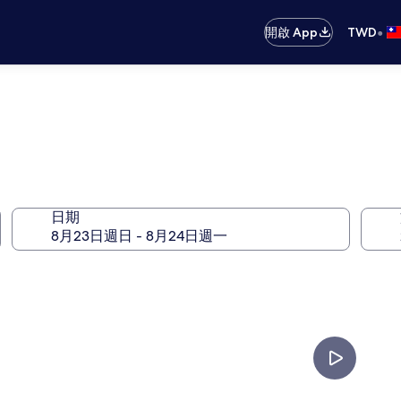
•
開啟 App
TWD
日期