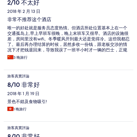
2/10 不太好
2018 年 2 月 13 日
非常不推荐这个酒店
唯一的好处就是服务员态度热情。但酒店所处位置基本上在一个
交通孤岛上,早上早班车很晚，晚上末班车又很早。酒店的设施很
差，房间里没有wifi。冬季暖风开到最大还是觉得冷。这些我都忍
了。最后再办理结算的时候，居然多收一份钱，跟老板交涉的情
况下才把钱退回来，导致我误了一班半小时才一辆的巴士，正规
的温泉酒店绝对不应该有这个问题。旅游是心情消费，从旅游体
3 晚旅行
验角度讲，非常不推荐这个酒店
旅客真實評論
8/10 非常好
2018 年 1 月 19 日
景色不錯及食物吸引!
1 晚旅行
旅客真實評論
8/10 非常好