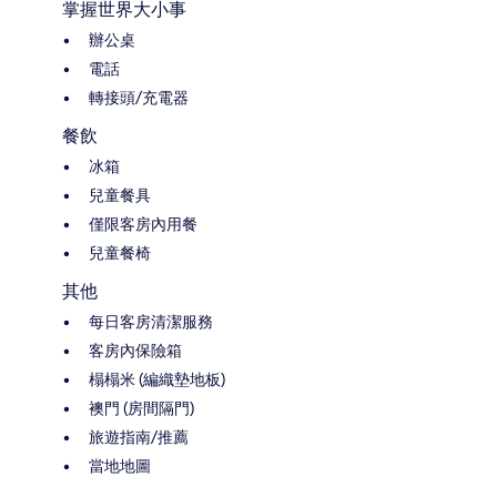
掌握世界大小事
辦公桌
電話
轉接頭/充電器
餐飲
冰箱
兒童餐具
僅限客房內用餐
兒童餐椅
其他
每日客房清潔服務
客房內保險箱
榻榻米 (編織墊地板)
襖門 (房間隔門)
旅遊指南/推薦
當地地圖