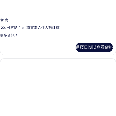
客房
可容納 4 人 (依實際入住人數計費)
更
更多資訊
多
客
選擇日期以查看價格
房
的
詳
情