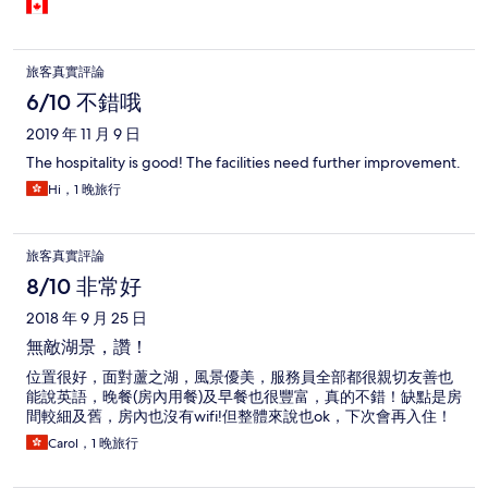
changed it to that when i emailed in regards of my booking
mistakes. Their onsen are phenomenal! they had an indoor
onsen and outdoor onsen, tried both and i think i love the
outdoor onsen over the indoor ones(just a personal preference)
旅客真實評論
I guess my only downside for this hotel is the housekeeping, i
did stay for 4 days and 3 nights, it didnt seem that they do any
6/10 不錯哦
housekeeping at all? luckily i had some plastic bags that i used as
2019 年 11 月 9 日
a garbage bags(there was also some garbage can in my room,
but it didnt look like its enough, since there was no
The hospitality is good! The facilities need further improvement.
housekeeping during my stays. The room is a little outdated,
Hi，1 晚旅行
could really use some renovations in my opinion. But other than
those, i would definitely come back to this place and hopefully it
gets some improvements in regards of housekeeping and
renovations. Oh, they also have some sort of curfew before they
旅客真實評論
locked their doors. If i remember correctly there are 2 doors
8/10 非常好
that you can get in, the main big door which closes at 21:00 pm,
and the small door besides it that closes at 23:00 pm, so if you
2018 年 9 月 25 日
are planning on staying to this place, those are the hours before
無敵湖景，讚！
they close the doors for the night(Ya, it kind of weirds me out
regards of curfew)
位置很好，面對蘆之湖，風景優美，服務員全部都很親切友善也
能說英語，晚餐(房內用餐)及早餐也很豐富，真的不錯！缺點是房
間較細及舊，房內也沒有wifi!但整體來說也ok，下次會再入住！
Carol，1 晚旅行