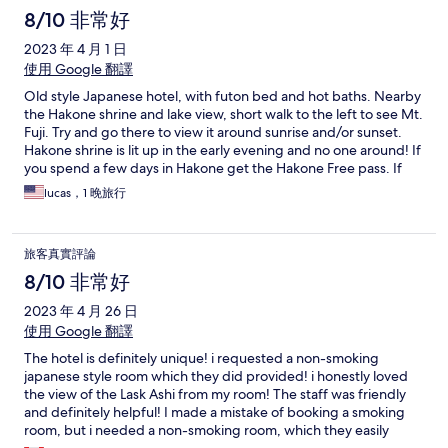
8/10 非常好
2023 年 4 月 1 日
使用 Google 翻譯
Old style Japanese hotel, with futon bed and hot baths. Nearby
the Hakone shrine and lake view, short walk to the left to see Mt.
Fuji. Try and go there to view it around sunrise and/or sunset.
Hakone shrine is lit up in the early evening and no one around! If
you spend a few days in Hakone get the Hakone Free pass. If
only taking the bus to and from the hotel just pay the bus fare
lucas，1 晚旅行
which is cheaper. To get there take bes H from odawarra station,
bus can get very crowded
旅客真實評論
8/10 非常好
2023 年 4 月 26 日
使用 Google 翻譯
The hotel is definitely unique! i requested a non-smoking
japanese style room which they did provided! i honestly loved
the view of the Lask Ashi from my room! The staff was friendly
and definitely helpful! I made a mistake of booking a smoking
room, but i needed a non-smoking room, which they easily