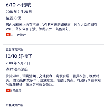
6/10 不錯哦
2018 年 7 月 28 日
位置方便
房内榻榻米上面有污跡，Wi-Fi不達房間樓層，只在大堂範圍有
WiFi。茶杯全有茶漬。除此以外，其他尚好。
G，1 晚旅行
旅客真實評論
10/10 好極了
2018 年 6 月 6 日
湖畔溫泉酒店
位於湖畔，環境清幽，交通便利，房價合理，職員友善，晚餐精
美。 惟酒店開業多年，設施較舊。性價比仍高。 托運行李往車站
的服務很好，讓旅客可輕裝遊玩。
2 晚旅行
旅客真實評論