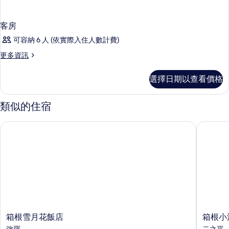
客房
可容納 6 人 (依實際入住人數計費)
更
更多資訊
多
客
選擇日期以查看價格
房
的
詳
類似的住宿
情
箱根雪月花飯店
箱根小涌
箱
箱
箱根雪月花飯店
箱根小
根
根
強羅
二之平