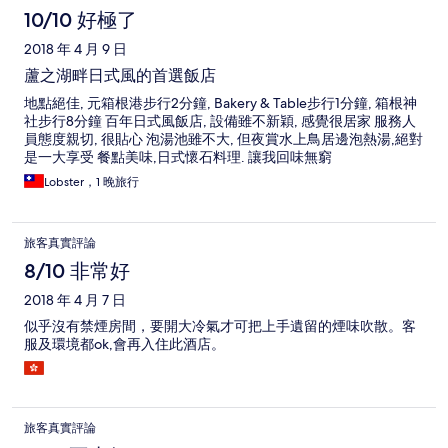
10/10 好極了
2018 年 4 月 9 日
蘆之湖畔日式風的首選飯店
地點絕佳, 元箱根港步行2分鐘, Bakery & Table步行1分鐘, 箱根神
社步行8分鐘 百年日式風飯店, 設備雖不新穎, 感覺很居家 服務人
員態度親切, 很貼心 泡湯池雖不大, 但夜賞水上鳥居邊泡熱湯,絕對
是一大享受 餐點美味,日式懷石料理. 讓我回味無窮
Lobster，1 晚旅行
旅客真實評論
8/10 非常好
2018 年 4 月 7 日
似乎沒有禁煙房間，要開大冷氣才可把上手遺留的煙味吹散。客
服及環境都ok,會再入住此酒店。
旅客真實評論