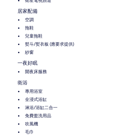
衛星電視頻道
居家配備
空調
拖鞋
兒童拖鞋
熨斗/熨衣板 (應要求提供)
紗窗
一夜好眠
開夜床服務
衛浴
專用浴室
全浸式浴缸
淋浴/浴缸二合一
免費盥洗用品
吹風機
毛巾