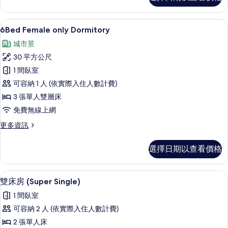
male
only
Dormitory
客房內保險箱、隔音、免費無線上網
顯
2
的
6Bed Female only Dormitory
示
詳
城市景
情
6Bed
30 平方公尺
Female
1 間臥室
only
可容納 1 人 (依實際入住人數計費)
Dormitory
的
3 張單人雙層床
所
免費無線上網
有
更
更多資訊
多
相
6Bed
選擇日期以查看價格
片
Female
only
Dormitory
雙床房 (Super Single) | 客房內
顯
4
的
雙床房 (Super Single)
示
詳
1 間臥室
情
雙
可容納 2 人 (依實際入住人數計費)
床
2 張單人床