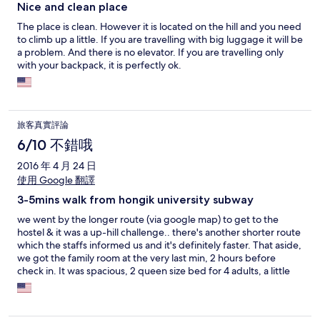
Nice and clean place
The place is clean. However it is located on the hill and you need
to climb up a little. If you are travelling with big luggage it will be
a problem. And there is no elevator. If you are travelling only
with your backpack, it is perfectly ok.
旅客真實評論
6/10 不錯哦
2016 年 4 月 24 日
使用 Google 翻譯
3-5mins walk from hongik university subway
we went by the longer route (via google map) to get to the
hostel & it was a up-hill challenge.. there's another shorter route
which the staffs informed us and it's definitely faster. That aside,
we got the family room at the very last min, 2 hours before
check in. It was spacious, 2 queen size bed for 4 adults, a little
sofa corner and private bathroom and we are on the first floor. A
really new hostel, as the aircon is only used during summer (and
it's now still winter), we rely on the ventilation from the window