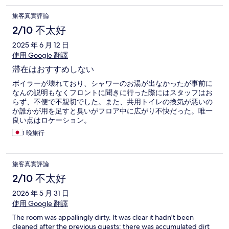
旅客真實評論
2/10 不太好
2025 年 6 月 12 日
使用 Google 翻譯
滞在はおすすめしない
ボイラーが壊れており、シャワーのお湯が出なかったが事前に
なんの説明もなくフロントに聞きに行った際にはスタッフはお
らず、不便で不親切でした。また、共用トイレの換気が悪いの
か誰かが用を足すと臭いがフロア中に広がり不快だった。唯一
良い点はロケーション。
1 晚旅行
旅客真實評論
2/10 不太好
2026 年 5 月 31 日
使用 Google 翻譯
The room was appallingly dirty. It was clear it hadn't been
cleaned after the previous guests: there was accumulated dirt