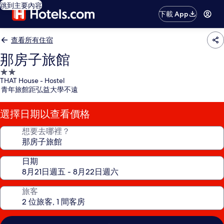
跳到主要內容
下載 App
查看所有住宿
那房子旅館
2.0
THAT House - Hostel
星
青年旅館距弘益大學不遠
級
住
選擇日期以查看價格
宿
想要去哪裡？
日期
旅客