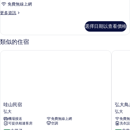
房
免費無線上網
(Super
更
更多資訊
Single)
多
的
雙
選擇日期以查看價格
床
所
房
有
(Super
類似的住宿
相
Single)
的
片
哇山民宿
弘大鳥巢
詳
情
哇
弘
哇山民宿
弘大鳥
山
大
弘大
弘大
民
鳥
機場接送
免費無線上網
免費無
宿
巢
可提供相連客房
空調
洗衣設
弘
青
大
年