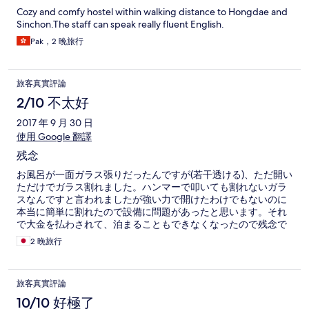
Cozy and comfy hostel within walking distance to Hongdae and
Sinchon.The staff can speak really fluent English.
Pak，2 晚旅行
旅客真實評論
2/10 不太好
2017 年 9 月 30 日
使用 Google 翻譯
残念
お風呂が一面ガラス張りだったんですが(若干透ける)、ただ開い
ただけでガラス割れました。ハンマーで叩いても割れないガラ
スなんですと言われましたが強い力で開けたわけでもないのに
本当に簡単に割れたので設備に問題があったと思います。それ
で大金を払わされて、泊まることもできなくなったので残念で
した。ついでに、トイレも流した時詰まって溢れてきました。
2 晚旅行
ゲストハウス自体はデザインもよく綺麗だったので尚残念でし
た。
旅客真實評論
10/10 好極了