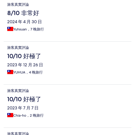
which doesnt have a lock which is really dangerous. Otherwise,
旅客真實評論
you hear foot steps of other guests walking by to get to their
rooms on the next level. Great for budget travellers, it is walking
8/10 非常好
distance to the main hongdae night street, there's full of life at
2024 年 4 月 30 日
night, shopping, cafes, food. Takes about 10mins by foot to get
there, location is not too bad.
Yuhsuan，7 晚旅行
旅客真實評論
10/10 好極了
2023 年 12 月 26 日
YUHUA，4 晚旅行
旅客真實評論
10/10 好極了
2023 年 7 月 7 日
Chia-ho，2 晚旅行
旅客真實評論