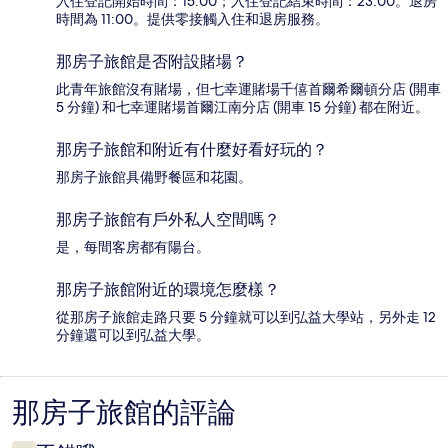
入住登記開始時間：15:00；入住登記結束時間：23:00。退房
時間為 11:00。提供零接觸入住和退房服務。
那房子旅館是否附設賭場？
此青年旅館沒有賭場，但七幸運賭場千僖首爾希爾頓分店 (開車
5 分鐘) 和七幸運賭場首爾江南分店 (開車 15 分鐘) 都在附近。
那房子旅館和附近有什麼好看好玩的？
那房子旅館具備野餐區和花園。
那房子旅館有戶外私人空間嗎？
是，每間客房都有陽台。
那房子旅館附近的環境怎麼樣？
從那房子旅館走路只要 5 分鐘就可以到弘益大學站，另外走 12
分鐘還可以到弘益大學。
那房子旅館的評論
評
論