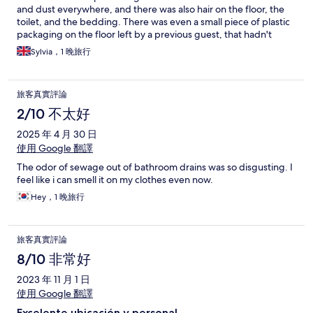
and dust everywhere, and there was also hair on the floor, the
toilet, and the bedding. There was even a small piece of plastic
packaging on the floor left by a previous guest, that hadn't
been cleaned away! There were also dark spots that looked like
Sylvia，1 晚旅行
mold on the walls and the ceiling. There was a musty smell on
the towels (like they had been left in the washing machine for
too long before drying). I only stayed for one night, but it was
旅客真實評論
far from a comfortable stay. I couldn't trust if the sheets had
been washed or not, so I had to sleep on top of the towel. The
2/10 不太好
location was the only thing that was good about this hostel, as
2025 年 4 月 30 日
well as the privacy of the room. If I had stayed for any longer
than one night, I would have immediately left and booked
使用 Google 翻譯
another place after seeing the state of the room, but I didn't
The odor of sewage out of bathroom drains was so disgusting. I
want to spend my only night in Seoul finding another place and
feel like i can smell it on my clothes even now.
travelling between hostels. I sent a complaint to the hostel, but I
haven't heard anything back for a month now. I would
Hey，1 晚旅行
absolutely avoid staying at this hostel, unless they do a deep
clean and start making sure the rooms are properly cleaned in
between guests!
旅客真實評論
8/10 非常好
2023 年 11 月 1 日
使用 Google 翻譯
Excelente ubicación y personal