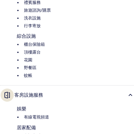
禮賓服務
旅遊諮詢/購票
洗衣設施
行李寄放
綜合設施
櫃台保險箱
頂樓露台
花園
野餐區
蚊帳
客房設施服務
娛樂
有線電視頻道
居家配備