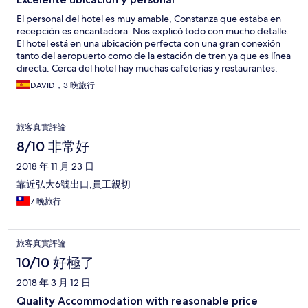
El personal del hotel es muy amable, Constanza que estaba en
recepción es encantadora. Nos explicó todo con mucho detalle.
El hotel está en una ubicación perfecta con una gran conexión
tanto del aeropuerto como de la estación de tren ya que es línea
directa. Cerca del hotel hay muchas cafeterías y restaurantes.
Como punto negativo, si bien el hotel indica que no se use el
DAVID，3 晚旅行
secador a partir de las 12 de la noche, algunas personas de la
habitación de al lado estuvieron hasta las 2 de la mañana
secándose el pelo.
旅客真實評論
8/10 非常好
2018 年 11 月 23 日
靠近弘大6號出口,員工親切
7 晚旅行
旅客真實評論
10/10 好極了
2018 年 3 月 12 日
Quality Accommodation with reasonable price