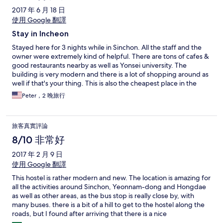
2017 年 6 月 18 日
使用 Google 翻譯
Stay in Incheon
Stayed here for 3 nights while in Sinchon. All the staff and the
owner were extremely kind of helpful. There are tons of cafes &
good restaurants nearby as well as Yonsei university. The
building is very modern and there is a lot of shopping around as
well if that's your thing. This is also the cheapest place in the
area, but it didn't feel like a cheap place to me at all.
Peter，2 晚旅行
旅客真實評論
8/10 非常好
2017 年 2 月 9 日
使用 Google 翻譯
This hostel is rather modern and new. The location is amazing for
all the activities around Sinchon, Yeonnam-dong and Hongdae
as well as other areas, as the bus stop is really close by, with
many buses. there is a bit of a hill to get to the hostel along the
roads, but I found after arriving that there is a nice
staircase/ramp from the main road directly to the hostel. It