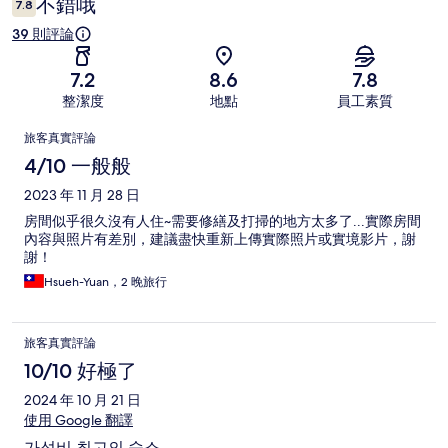
不錯哦
7.8
39 則評論
7.2
8.6
7.8
整潔度
地點
員工素質
評
旅客真實評論
論
4/10 一般般
2023 年 11 月 28 日
房間似乎很久沒有人住~需要修繕及打掃的地方太多了...實際房間
內容與照片有差別，建議盡快重新上傳實際照片或實境影片，謝
謝！
Hsueh-Yuan，2 晚旅行
旅客真實評論
10/10 好極了
2024 年 10 月 21 日
使用 Google 翻譯
가성비 최고의 숙소