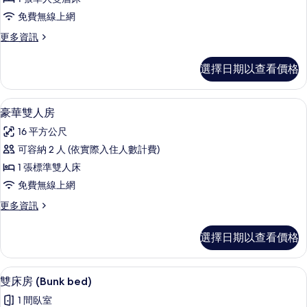
私
免費無線上網
人
更
更多資訊
浴
多
室
雙
選擇日期以查看價格
人
的
房,
所
私
豪華雙人房 | 客房內保險箱、隔音、免
顯
7
人
豪華雙人房
有
示
浴
相
16 平方公尺
室
豪
的
片
可容納 2 人 (依實際入住人數計費)
華
詳
1 張標準雙人床
情
雙
免費無線上網
人
更
更多資訊
房
多
的
豪
選擇日期以查看價格
華
所
雙
有
人
雙床房 (Bunk bed) | 浴室 | 淋
顯
1
房
雙床房 (Bunk bed)
相
示
的
片
1 間臥室
詳