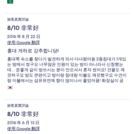
comes out right in front of the hostel. My only (and
significant)complaint is that I booked a deluxe double room to
be by myself. But when I got there, the double rooms are
旅客真實評論
actually two rooms (each with their own door obviously) that
share a common entryway. Not usually a problem, but the door
8/10 非常好
to each room was not able to be locked AT ALL. there was a
2016 年 8 月 22 日
flimsy latch and hook, and not even a door handle, so the door
使用 Google 翻譯
was always slightly open. I did not feel comfortable staying in
the room as I didn't know who was staying in the other room,
홍대 게하로 강추합니당!
and they had 24 hour access to myself and my belongings. Not
what you expect when you fork out the extra money to have a
홍대쪽 숙소를 찾다가 발견하게 되서 다녀왔어용 2층침대가 1개있
room to yourself. I expect privacy and security. (Note the door
는 방에서 썼구요 너무많은 인원이 있는 방이 아니라서 신청했는
to the common entryway was secure, with an electronic
데... 운좋게 같이 방쓰시는 분이 안오셔서 혼자 썼어요! 건물도 깨
keypad). in the room you also heard all the plumbing and other
끗하구요 방도 큰편이고 방이랑 침대랑 이불도 깨끗했구요 수건이
noises, as the plumbing is not hidden or insulated in a roof
랑 이불에서는 섬유유연제 향이 많이나서 좋았어용! 화장실이 공
cavity, but the room follows an industrial style of exposed
용이긴하지만 변기와 세면대 샤워시설이 한칸에 다 있어서 볼일도
plumbing. Also, I stayed during winter and the room had a
보고 바로 씻기도 편했구요 4칸이 있었는데 사람이 다차서 못쓴적
portable radiator to heat the room. It did get the room warm
은 없었어용! 홍대쪽에서 게하 찾으시는분들 저렴하고 깨끗한 댓
enough but i didnt like that.
하우스 강추합니다
旅客真實評論
8/10 非常好
2016 年 6 月 13 日
使用 Google 翻譯