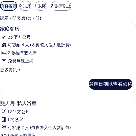
可
所有客房
2 張床
1 張床
3 張床以上
用
的
顯示 7 間客房 (共 7 間)
客
家庭客房 | 客房內保險箱、隔音、免費
顯
6
家庭客房
房
示
篩
35 平方公尺
家
選
可容納 4 人 (依實際入住人數計費)
庭
條
2 張標準雙人床
客
件
免費無線上網
房
更
更多資訊
的
多
所
家
選擇日期以查看價格
庭
有
客
相
房
雙人房, 私人浴室 | 客房內保險箱、隔
顯
6
的
雙人房, 私人浴室
片
示
詳
12 平方公尺
情
雙
1 間臥室
人
可容納 2 人 (依實際入住人數計費)
房,
1 張單人雙層床