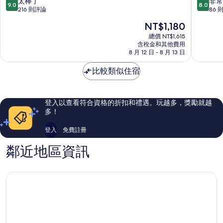
9.0
8.0
太棒了
非常
9.0
8.0
旅
分，
分，
216 則評論
86 
舍
滿
滿
現
NT$1,180
弘
分
分
在
大
10
10
總價 NT$1,615
價
含稅金和其他費用
分，
分，
格
8 月 12 日 - 8 月 13 日
太
非
為
棒
常
NT$1,180
比較類似住宿
了，
好，
216
86
則
則
評
評
登入以查看符合資格的折扣和禮遇。玩越多，獎勵就越
論
論
多！
登入
免費註冊
鄰近地區資訊