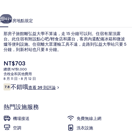
相
一個
下一個
片
42+
簡介
客房
地點
規定
集
那房子旅館離弘益大學不算遠，走 15 分鐘可以到。住宿有屋頂露
台。此住宿有附設點心吧/輕食店和露台，客房內還配備冰箱和微波
爐等便利設施。住宿離大眾運輸工具不遠，走路到弘益大學站只要 5
分鐘，到新村站也只要 8 分鐘。
目
NT$703
前
總價 NT$1,000
的
含稅金和其他費用
價
8 月 11 日 - 8 月 12 日
雙床房 (Bunk bed) | 浴室 | 淋
格
評
不錯哦
7.8
查看 39 則評論
是
7.8 分，滿分 10 分，
論
NT$703
熱門設施服務
機場接送
免費無線上網
空調
洗衣設施