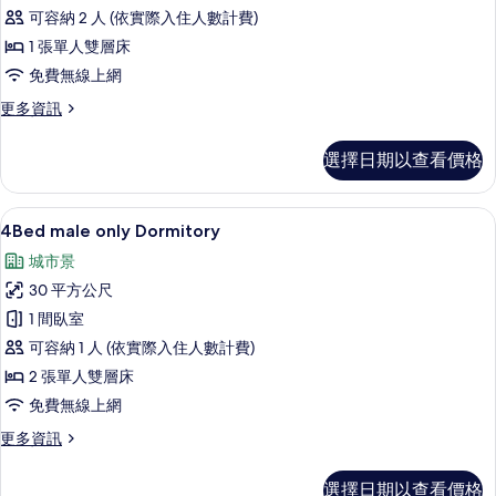
雙
情
可容納 2 人 (依實際入住人數計費)
床
1 張單人雙層床
房
免費無線上網
(Bunk
更
更多資訊
bed)
多
的
雙
選擇日期以查看價格
床
所
房
有
(Bunk
客房內保險箱、隔音、免費無線上網
顯
相
2
bed)
4Bed male only Dormitory
示
的
片
城市景
詳
4Bed
情
30 平方公尺
male
1 間臥室
only
可容納 1 人 (依實際入住人數計費)
Dormitory
的
2 張單人雙層床
所
免費無線上網
有
更
更多資訊
多
相
4Bed
選擇日期以查看價格
片