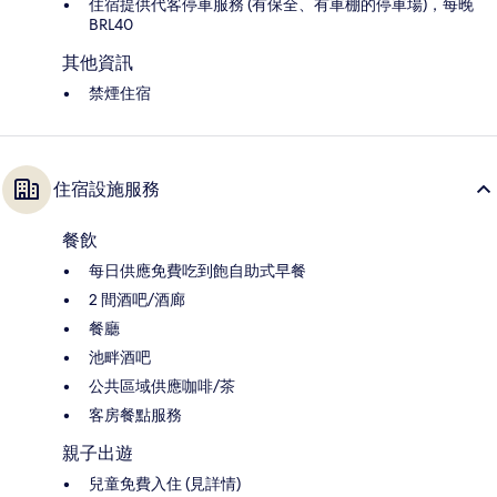
住宿提供代客停車服務 (有保全、有車棚的停車場)，每晚
BRL40
其他資訊
禁煙住宿
住宿設施服務
餐飲
每日供應免費吃到飽自助式早餐
2 間酒吧/酒廊
餐廳
池畔酒吧
公共區域供應咖啡/茶
客房餐點服務
親子出遊
兒童免費入住 (見詳情)