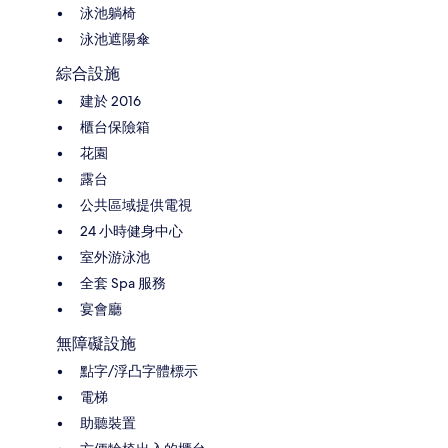
泳池躺椅
泳池遮陽傘
綜合設施
建於 2016
櫃台保險箱
花園
露台
公共區域提供電視
24 小時健身中心
室外游泳池
全套 Spa 服務
宴會廳
無障礙設施
點字/浮凸字體標示
電梯
助聽裝置