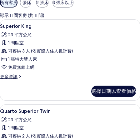
可
所有客房
1 張床
2 張床
3 張床以上
用
的
顯示 11 間客房 (共 11 間)
客
Superior King | 迷你吧、客房內
顯
19
Superior King
房
示
篩
23 平方公尺
Superior
選
1 間臥室
King
條
可容納 3 人 (依實際入住人數計費)
的
件
1 張特大雙人床
所
免費無線上網
有
更
更多資訊
相
多
片
Superior
選擇日期以查看價格
King
的
詳
Quarto Superior Twin | 迷
顯
5
情
Quarto Superior Twin
示
23 平方公尺
Quarto
1 間臥室
Superior
可容納 2 人 (依實際入住人數計費)
Twin