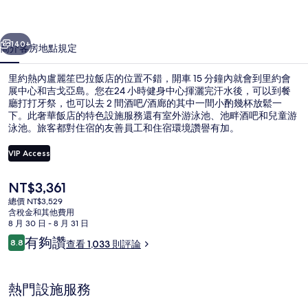
笙
一個
下一個
巴
140+
簡介
客房
地點
規定
拉
里約熱內盧麗笙巴拉飯店的位置不錯，開車 15 分鐘內就會到里約會
飯
展中心和吉戈亞島。您在24 小時健身中心揮灑完汗水後，可以到餐
廳打打牙祭，也可以去 2 間酒吧/酒廊的其中一間小酌幾杯放鬆一
店
下。此奢華飯店的特色設施服務還有室外游泳池、池畔酒吧和兒童游
的
泳池。旅客都對住宿的友善員工和住宿環境讚譽有加。
相
VIP Access
片
目
NT$3,361
餐廳
集
前
總價 NT$3,529
的
含稅金和其他費用
價
8 月 30 日 - 8 月 31 日
格
評
有夠讚
8.8
查看 1,033 則評論
是
8.8 分，滿分 10 分，
論
NT$3,361
熱門設施服務