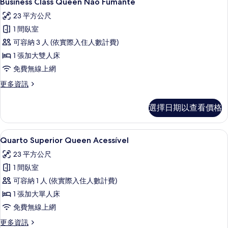
Business Class Queen Não Fumante
示
詳
23 平方公尺
情
Business
1 間臥室
Class
可容納 3 人 (依實際入住人數計費)
Queen
1 張加大雙人床
Não
Fumante
免費無線上網
的
更
更多資訊
多
所
Business
有
選擇日期以查看價格
Class
相
Queen
Não
片
迷你吧、客房內保險箱、書桌、筆電工
顯
13
Fumante
Quarto Superior Queen Acessível
示
的
23 平方公尺
詳
Quarto
情
1 間臥室
Superior
可容納 1 人 (依實際入住人數計費)
Queen
1 張加大單人床
Acessível
的
免費無線上網
所
更
更多資訊