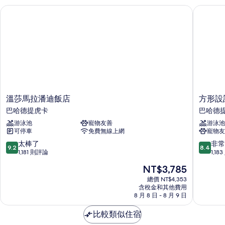
情
溫莎馬拉潘迪飯店
方形設計
溫
方
溫莎馬拉潘迪飯店
方形設
莎
形
巴哈德提虎卡
巴哈德
馬
設
游泳池
寵物友善
游泳池
拉
計
可停車
免費無線上網
寵物友
潘
飯
迪
店
9.2
8.4
太棒了
非常
9.2
8.4
飯
巴
分，
分，
1,181 則評論
1,18
店
哈
滿
滿
現
NT$3,785
巴
德
分
分
在
哈
提
10
10
總價 NT$4,353
價
德
含稅金和其他費用
虎
分，
分，
格
8 月 8 日 - 8 月 9 日
提
卡
太
非
為
虎
棒
常
NT$3,785
比較類似住宿
卡
了，
好，
1,181
1,183