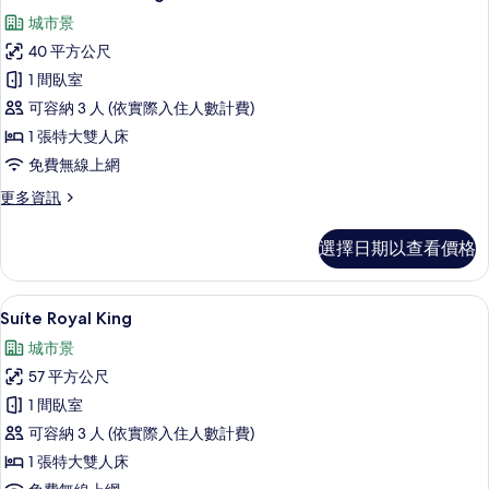
示
情
城市景
Suíte
40 平方公尺
Executiva
1 間臥室
King
可容納 3 人 (依實際入住人數計費)
的
1 張特大雙人床
所
免費無線上網
有
相
更
更多資訊
多
片
Suíte
選擇日期以查看價格
Executiva
King
的
Suíte Royal King | 迷你吧、
顯
9
詳
Suíte Royal King
示
情
城市景
Suíte
57 平方公尺
Royal
1 間臥室
King
可容納 3 人 (依實際入住人數計費)
的
1 張特大雙人床
所