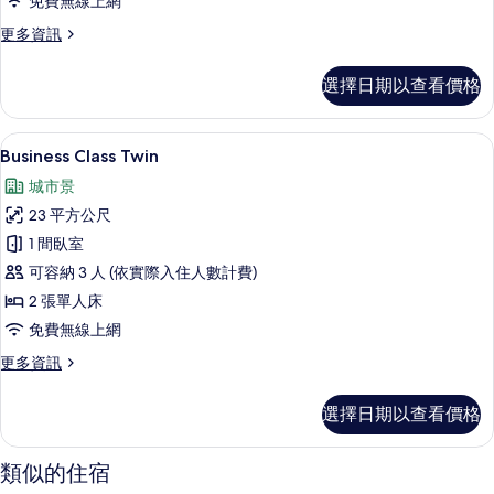
免費無線上網
有
相
更
更多資訊
多
片
Suíte
選擇日期以查看價格
Royal
King
的
Business Class Twin | 迷你
顯
2
詳
Business Class Twin
示
情
城市景
Business
23 平方公尺
Class
1 間臥室
Twin
可容納 3 人 (依實際入住人數計費)
的
2 張單人床
所
免費無線上網
有
相
更
更多資訊
多
片
Business
選擇日期以查看價格
Class
Twin
的
類似的住宿
詳