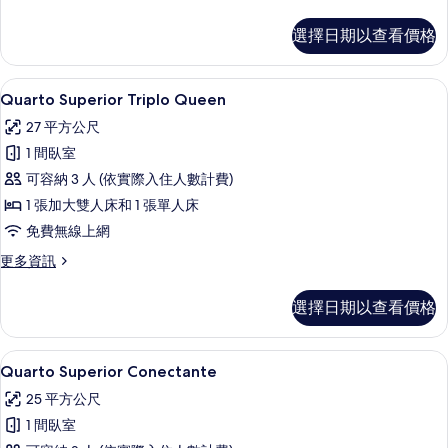
多
有
Quarto
選擇日期以查看價格
相
Superior
Queen
片
Acessível
Quarto Superior Triplo Qu
顯
5
的
Quarto Superior Triplo Queen
示
詳
27 平方公尺
情
Quarto
1 間臥室
Superior
可容納 3 人 (依實際入住人數計費)
Triplo
1 張加大雙人床和 1 張單人床
Queen
的
免費無線上網
所
更
更多資訊
多
有
Quarto
選擇日期以查看價格
相
Superior
Triplo
片
Queen
Quarto Superior Conectant
顯
5
的
Quarto Superior Conectante
示
詳
25 平方公尺
情
Quarto
1 間臥室
Superior