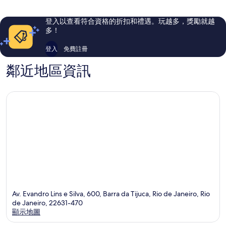
則
則
評
評
登入以查看符合資格的折扣和禮遇。玩越多，獎勵就越
論
論
多！
登入
免費註冊
鄰近地區資訊
Av. Evandro Lins e Silva, 600, Barra da Tijuca, Rio de Janeiro, Rio
de Janeiro, 22631-470
顯示地圖