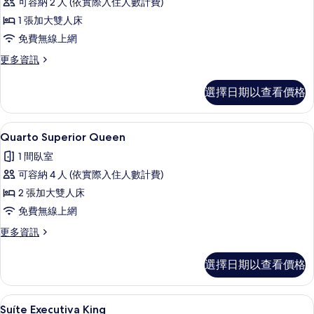
可容納 2 人 (依實際入住人數計費)
Conectante
1 張加大雙人床
的
免費無線上網
所
有
更
更多資訊
多
相
Quarto
選擇日期以查看價格
片
Superior
Conectante
的
Quarto Superior Queen | 
顯
4
詳
Quarto Superior Queen
示
情
1 間臥室
Quarto
可容納 4 人 (依實際入住人數計費)
Superior
2 張加大雙人床
Queen
免費無線上網
的
所
更
更多資訊
多
有
Quarto
選擇日期以查看價格
相
Superior
Queen
片
的
Suíte Executiva King | 迷
顯
6
詳
Suíte Executiva King