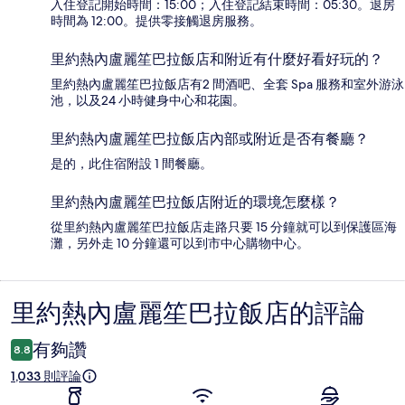
入住登記開始時間：15:00；入住登記結束時間：05:30。退房
時間為 12:00。提供零接觸退房服務。
里約熱內盧麗笙巴拉飯店和附近有什麼好看好玩的？
里約熱內盧麗笙巴拉飯店有2 間酒吧、全套 Spa 服務和室外游泳
池，以及24 小時健身中心和花園。
里約熱內盧麗笙巴拉飯店內部或附近是否有餐廳？
是的，此住宿附設 1 間餐廳。
里約熱內盧麗笙巴拉飯店附近的環境怎麼樣？
從里約熱內盧麗笙巴拉飯店走路只要 15 分鐘就可以到保護區海
灘，另外走 10 分鐘還可以到市中心購物中心。
里約熱內盧麗笙巴拉飯店的評論
評
論
有夠讚
8.8
1,033 則評論