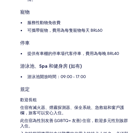
寵物
服務性動物免收費
可攜帶寵物，費用為每隻寵物每天 BRL60
停車
提供有車棚的停車場代客停車，費用為每晚 BRL40
游泳池、Spa 和健身房 (如有)
游泳池開放時間：09:00 - 17:00
規定
歡迎長租
住宿有滅火器、煙霧探測器、保全系統、急救箱和窗戶護
欄，旅客可以安心入住。
此住宿為性別友善 (LGBTQ+ 友善) 住宿，歡迎多元性別族群
入住。