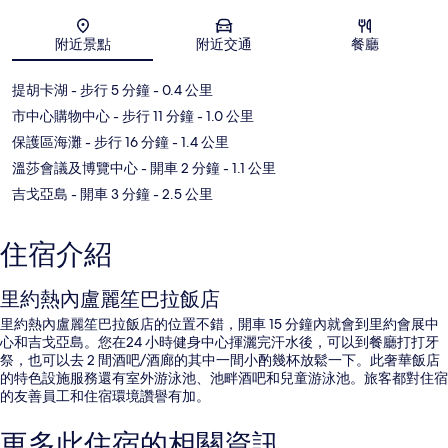
地圖
附近景點
附近交通
餐廳
提胡卡湖
- 步行 5 分鐘
- 0.4 公里
市中心購物中心
- 步行 11 分鐘
- 1.0 公里
保護區海灘
- 步行 16 分鐘
- 1.4 公里
溫莎會議及博覽中心
- 開車 2 分鐘
- 1.1 公里
吉戈亞島
- 開車 3 分鐘
- 2.5 公里
住宿介紹
里約熱內盧麗笙巴拉飯店
里約熱內盧麗笙巴拉飯店的位置不錯，開車 15 分鐘內就會到里約會展中
心和吉戈亞島。您在24 小時健身中心揮灑完汗水後，可以到餐廳打打牙
祭，也可以去 2 間酒吧/酒廊的其中一間小酌幾杯放鬆一下。此奢華飯店
的特色設施服務還有室外游泳池、池畔酒吧和兒童游泳池。旅客都對住宿
的友善員工和住宿環境讚譽有加。
更多此住宿的相關資訊