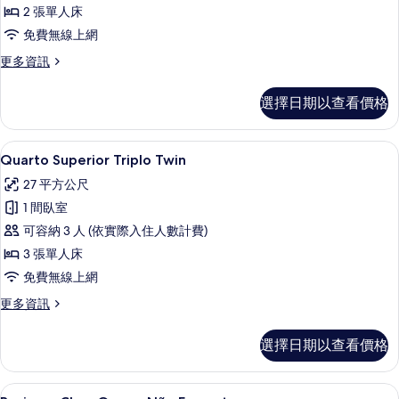
2 張單人床
的
免費無線上網
所
有
更
更多資訊
多
相
Quarto
選擇日期以查看價格
片
Superior
Twin
的
Quarto Superior Triplo Tw
顯
6
詳
Quarto Superior Triplo Twin
示
情
27 平方公尺
Quarto
1 間臥室
Superior
可容納 3 人 (依實際入住人數計費)
Triplo
3 張單人床
Twin
的
免費無線上網
所
更
更多資訊
多
有
Quarto
選擇日期以查看價格
相
Superior
Triplo
片
Twin
Business Class Queen Não 
顯
12
的