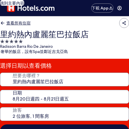
跳到主要內容
下載 App
查看所有住宿
里約熱內盧麗笙巴拉飯店
5.0
Radisson Barra Rio De Janeiro
星
奢華的飯店，設有Spa並鄰近吉戈亞島
級
住
選擇日期以查看價格
宿
想要去哪裡？
日期
旅客