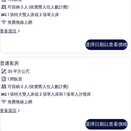
房,
可容納 3 人 (依實際入住人數計費)
花
1 張特大雙人床或 2 張單人床
園
免費無線上網
景
更
更多資訊
觀
多
的
雙
選擇日期以查看價格
人
所
房,
有
花
普通客房 | 遮光布/窗簾、熨斗/熨衣
顯
5
園
普通客房
相
示
景
片
35 平方公尺
觀
普
的
1 間臥室
通
詳
可容納 3 人 (依實際入住人數計費)
情
客
1 張特大雙人床或 2 張單人床和 1 張單人沙發床
房
免費無線上網
的
更
更多資訊
所
多
有
普
選擇日期以查看價格
通
相