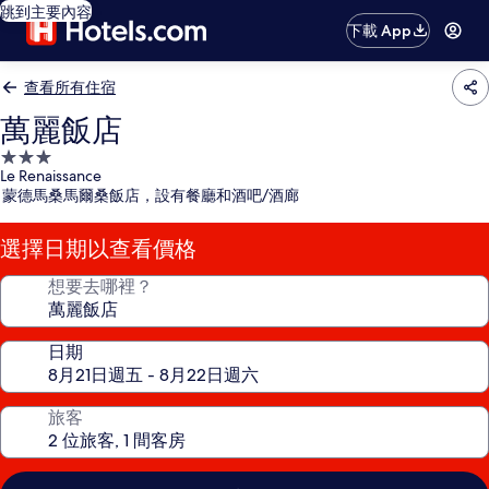
跳到主要內容
下載 App
查看所有住宿
萬麗飯店
3.0
Le Renaissance
星
蒙德馬桑馬爾桑飯店，設有餐廳和酒吧/酒廊
級
住
選擇日期以查看價格
宿
想要去哪裡？
日期
旅客