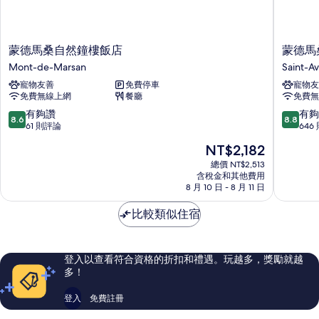
蒙
蒙
蒙德馬桑自然鐘樓飯店
蒙德馬
德
德
Mont-de-Marsan
Saint-Av
馬
馬
寵物友善
免費停車
寵物友
桑
桑
免費無線上網
餐廳
免費無
自
-
然
聖
8.6
8.8
有夠讚
有夠
8.6
8.8
鐘
艾
分，
分，
61 則評論
646
樓
維
滿
滿
現
NT$2,182
飯
特
分
分
在
店
凱
10
10
總價 NT$2,513
價
Mont-
含稅金和其他費用
里
分，
分，
格
8 月 10 日 - 8 月 11 日
de-
亞
有
有
為
Marsan
德
夠
夠
NT$2,182
比較類似住宿
直
讚，
讚，
營
61
646
飯
則
則
店
評
評
登入以查看符合資格的折扣和禮遇。玩越多，獎勵就越
Saint-
論
論
多！
Avit
登入
免費註冊