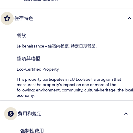
住宿特色
餐飲
Le Renaissance - 住宿內餐廳. 特定日期營業。
獎項與聯盟
Eco-Certified Property
This property participates in EU Ecolabel, a program that
measures the property's impact on one or more of the
following: environment, community, cultural-heritage, the local
economy.
費用和規定
強制性費用