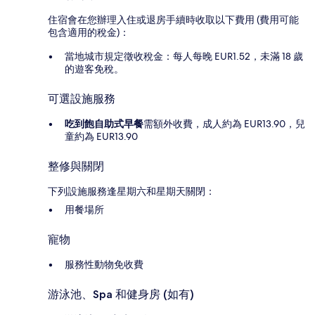
住宿會在您辦理入住或退房手續時收取以下費用 (費用可能
包含適用的稅金)：
當地城市規定徵收稅金：每人每晚 EUR1.52，未滿 18 歲
的遊客免稅。
可選設施服務
吃到飽自助式早餐
需額外收費，成人約為 EUR13.90，兒
童約為 EUR13.90
整修與關閉
下列設施服務逢星期六和星期天關閉：
用餐場所
寵物
服務性動物免收費
游泳池、Spa 和健身房 (如有)