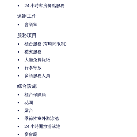
24 小時客房餐點服務
遠距工作
會議室
服務項目
櫃台服務 (有時間限制)
禮賓服務
大廳免費報紙
行李寄放
多語服務人員
綜合設施
櫃台保險箱
花園
露台
季節性室外游泳池
24 小時開放游泳池
宴會廳