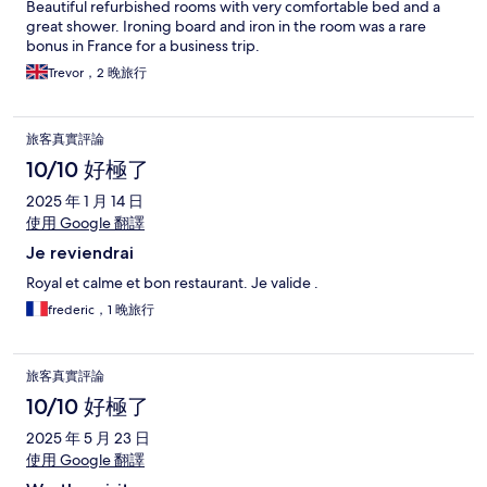
Beautiful refurbished rooms with very comfortable bed and a
great shower. Ironing board and iron in the room was a rare
bonus in France for a business trip.
Trevor，2 晚旅行
旅客真實評論
10/10 好極了
2025 年 1 月 14 日
使用 Google 翻譯
Je reviendrai
Royal et calme et bon restaurant. Je valide .
frederic，1 晚旅行
旅客真實評論
10/10 好極了
2025 年 5 月 23 日
使用 Google 翻譯