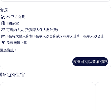
客
片
房
套房 | 遮光布/窗簾、熨斗/熨衣板、
顯
9
的
套房
示
詳
59 平方公尺
情
套
1 間臥室
房
可容納 5 人 (依實際入住人數計費)
的
1 張特大雙人床和 1 張單人沙發床或 2 張單人床和 1 張單人沙發床
所
免費無線上網
有
更
更多資訊
相
多
片
套
選擇日期以查看價格
房
的
詳
類似的住宿
情
蒙德馬桑自然鐘樓飯店
蒙德馬桑