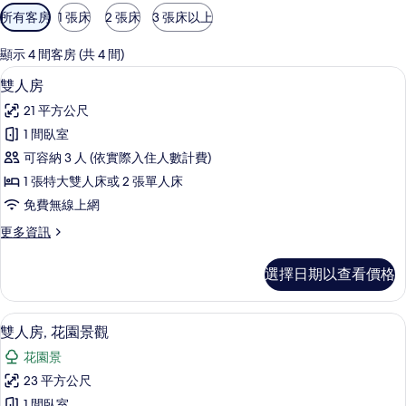
可
所有客房
1 張床
2 張床
3 張床以上
用
的
顯示 4 間客房 (共 4 間)
客
雙人房 | 遮光布/窗簾、熨斗/熨衣板
顯
11
雙人房
房
示
篩
21 平方公尺
雙
選
1 間臥室
人
條
可容納 3 人 (依實際入住人數計費)
房
件
1 張特大雙人床或 2 張單人床
的
免費無線上網
所
更
更多資訊
有
多
相
雙
選擇日期以查看價格
人
片
房
的
雙人房, 花園景觀 | 遮光布/窗簾、熨
顯
5
詳
雙人房, 花園景觀
示
情
花園景
雙
23 平方公尺
人
1 間臥室