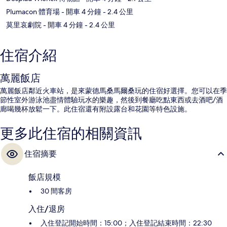
Plumacon 體育場
- 開車 4 分鐘
- 2.4 公里
莫里哀劇院
- 開車 4 分鐘
- 2.4 公里
住宿介紹
萬麗飯店
萬麗飯店鄰近火車站，是來蒙德馬桑馬爾桑玩的住宿好選擇。您可以在季
節性室外游泳池盡情體驗玩水的樂趣，然後到餐廳吃點東西或去酒吧/酒
廊喝幾杯放鬆一下。此住宿還有附設露台和花園等特色設施。
更多此住宿的相關資訊
住宿摘要
飯店規模
30 間客房
入住/退房
入住登記開始時間：15:00；入住登記結束時間：22:30