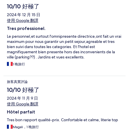
10/10 好極了
2024 年 12 月 15 日
使用 Google 翻譯
Tres professionel.
Le personnel,et surtout l'omnipresente directrice,ont fait un vrai
maximum pour nous garantir un petit sejour,agreable et tres
bien suivi dans toutes les categories. Et l'hotel est
magnifiquement bien presente hors des inconvenients de la
ville (parking??) . Jardins et vues excellents.
1 晚旅行
旅客真實評論
10/10 好極了
2024 年 11 月 9 日
使用 Google 翻譯
Hôtel parfait
Tres bon rapport qualité-prix. Confortable et calme, literie top
Magali，1 晚旅行