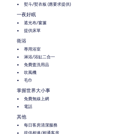
熨斗/熨衣板 (應要求提供)
一夜好眠
遮光布/窗簾
提供床單
衛浴
專用浴室
淋浴/浴缸二合一
免費盥洗用品
吹風機
毛巾
掌握世界大小事
免費無線上網
電話
其他
每日客房清潔服務
提供相連/相通客房