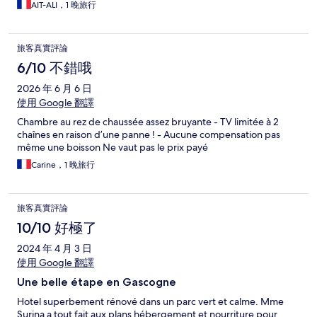
AIT-ALI，1 晚旅行
旅客真實評論
6/10 不錯哦
2026 年 6 月 6 日
使用 Google 翻譯
Chambre au rez de chaussée assez bruyante - TV limitée à 2
chaînes en raison d’une panne ! - Aucune compensation pas
même une boisson Ne vaut pas le prix payé
Carine，1 晚旅行
旅客真實評論
10/10 好極了
2024 年 4 月 3 日
使用 Google 翻譯
Une belle étape en Gascogne
Hotel superbement rénové dans un parc vert et calme. Mme
Surina a tout fait aux plans hébergement et nourriture pour