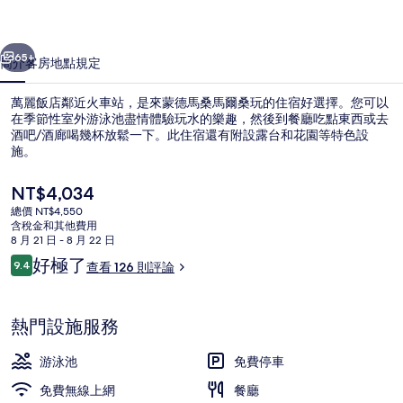
片
一個
下一個
集
65+
簡介
客房
地點
規定
萬麗飯店鄰近火車站，是來蒙德馬桑馬爾桑玩的住宿好選擇。您可以
在季節性室外游泳池盡情體驗玩水的樂趣，然後到餐廳吃點東西或去
酒吧/酒廊喝幾杯放鬆一下。此住宿還有附設露台和花園等特色設
施。
目
NT$4,034
前
總價 NT$4,550
的
含稅金和其他費用
價
8 月 21 日 - 8 月 22 日
遮光布/窗簾、熨斗/熨衣板、免費無線
格
評
好極了
9.4
查看 126 則評論
是
9.4 分，滿分 10 分，
論
NT$4,034
熱門設施服務
游泳池
免費停車
免費無線上網
餐廳