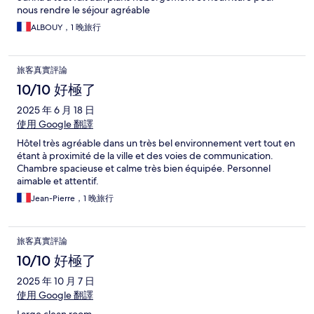
nous rendre le séjour agréable
ALBOUY，1 晚旅行
旅客真實評論
10/10 好極了
2025 年 6 月 18 日
使用 Google 翻譯
Hôtel très agréable dans un très bel environnement vert tout en
étant à proximité de la ville et des voies de communication.
Chambre spacieuse et calme très bien équipée. Personnel
aimable et attentif.
Jean-Pierre，1 晚旅行
旅客真實評論
10/10 好極了
2025 年 10 月 7 日
使用 Google 翻譯