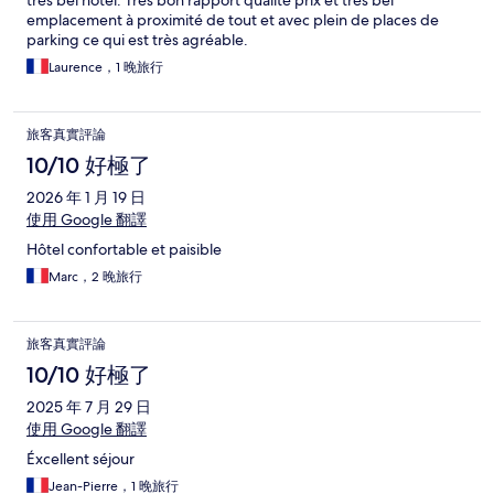
très bel hotel. Très bon rapport qualité prix et très bel
emplacement à proximité de tout et avec plein de places de
parking ce qui est très agréable.
Laurence，1 晚旅行
旅客真實評論
10/10 好極了
2026 年 1 月 19 日
使用 Google 翻譯
Hôtel confortable et paisible
Marc，2 晚旅行
旅客真實評論
10/10 好極了
2025 年 7 月 29 日
使用 Google 翻譯
Éxcellent séjour
Jean-Pierre，1 晚旅行