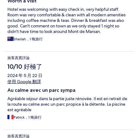
Worth a visit
Hotel was welcoming with easy check in, very helpful staff.
Room was very comfortable & clean with all modern amenities
including coffee machine & teas. Dinner & breakfast was also
good. Can't comment on town as we only stayed 1 night so
didn't have time to look around Mont de Marsan.
Sheilah，1 晚旅行
旅客真實評論
10/10 好極了
2024 年 5 月 22 日
使用 Google 翻譯
Au calme avec un parc sympa
Agréable séjour dans la partie juste rénovée. Il est en retrait de
la route au calme avec un parc propice à la détente. La piscine
est agréable
Patrick，1 晚旅行
旅客真實評論