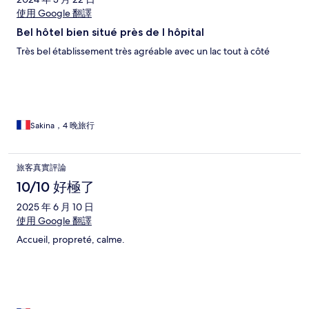
使用 Google 翻譯
Bel hôtel bien situé près de l hôpital
Très bel établissement très agréable avec un lac tout à côté
Sakina，4 晚旅行
旅客真實評論
10/10 好極了
2025 年 6 月 10 日
使用 Google 翻譯
Accueil, propreté, calme.