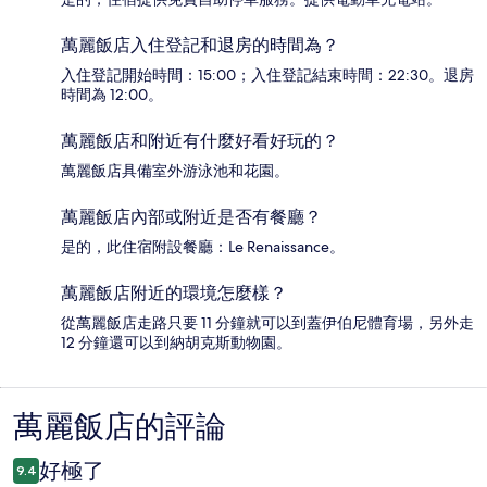
萬麗飯店入住登記和退房的時間為？
入住登記開始時間：15:00；入住登記結束時間：22:30。退房
時間為 12:00。
萬麗飯店和附近有什麼好看好玩的？
萬麗飯店具備室外游泳池和花園。
萬麗飯店內部或附近是否有餐廳？
是的，此住宿附設餐廳：Le Renaissance。
萬麗飯店附近的環境怎麼樣？
從萬麗飯店走路只要 11 分鐘就可以到蓋伊伯尼體育場，另外走
12 分鐘還可以到納胡克斯動物園。
萬麗飯店的評論
評
論
好極了
9.4