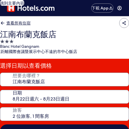
跳到主要內容
下載 App
查看所有住宿
江南布蘭克飯店
3.0
Blanc Hotel Gangnam
星
距離國際會議暨展示中心不遠的市中心飯店
級
住
選擇日期以查看價格
宿
想要去哪裡？
日期
旅客