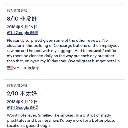
旅客真實評論
8/10 非常好
2018 年 9 月 16 日
使用 Google 翻譯
Pleasantly surprised given some of the other reviews. No
elevator in this building or Concierge but one of the Employees
saw me and helped with my luggage. Had to request / call for
my room be cleaned daily on the way out each day but other
than that, enjoyed my 10 day stay. Overall great budget hotel in
an expensive City.
Mimi，10 晚旅行
旅客真實評論
2/10 不太好
2018 年 9 月 12 日
使用 Google 翻譯
Worst hotel ever. Smelled like smokes. In a district of shady
prostitutes and businessman. I'd pay more for a better place.
Location is good though.