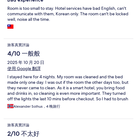
Room is too small to stay. Hotel services have bad English, can't
communicate with them, Korean only. The room can't be locked
well, noise all the time.
旅客真實評論
4/10 一般般
2025 年 10 月 20 日
使用 Google 翻譯
I stayed here for 4 nights. My room was cleaned and the bed
made only one day. I was out if the room the other days too, but
they never came to clean. As it is a smart hotel, you bring food
and drinks in, so cleaning is even more important. They turned
off the lights the last 10 mins before checkout. So I had to brush
my teeth and pack in darkness, which I thought was very rude. I
Alexander Solhus，4 晚旅行
hope I brought all my belongings, but I don’t know yet because
I could not see
旅客真實評論
2/10 不太好