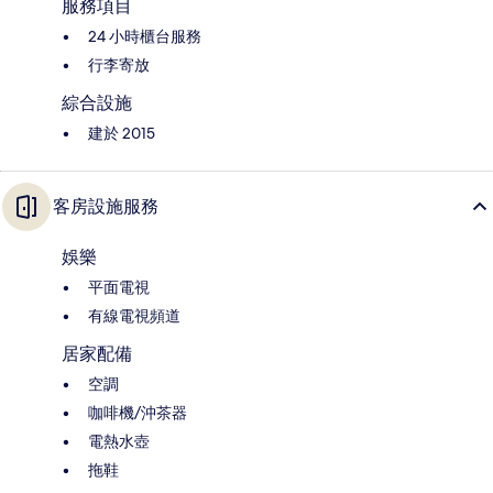
服務項目
24 小時櫃台服務
行李寄放
綜合設施
建於 2015
客房設施服務
娛樂
平面電視
有線電視頻道
居家配備
空調
咖啡機/沖茶器
電熱水壺
拖鞋