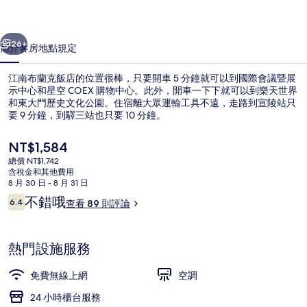
店
一個
下一個
的
26+
簡介
客房
地點
規定
相
江南布蘭克飯店的位置很棒，只要開車 5 分鐘就可以到國際會議暨展
片
示中心和星空 COEX 購物中心。此外，開車一下下就可以到樂天世界
和東大門歷史文化公園。住宿離大眾運輸工具不遠，走路到宣陵站只
集
要 9 分鐘，到驛三站也只要 10 分鐘。
目
NT$1,584
前
總價 NT$1,742
的
含稅金和其他費用
價
8 月 30 日 - 8 月 31 日
接待櫃台
格
評
不錯哦
6.4
查看 89 則評論
是
6.4 分，滿分 10 分，
論
NT$1,584
熱門設施服務
免費無線上網
空調
24 小時櫃台服務