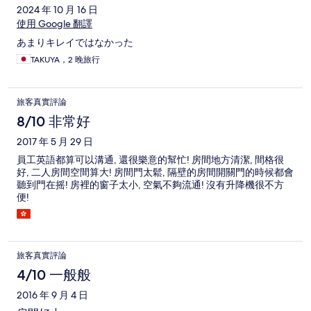
2024 年 10 月 16 日
使用 Google 翻譯
あまりキレイではなかった
TAKUYA，2 晚旅行
旅客真實評論
8/10 非常好
2017 年 5 月 29 日
員工英語都算可以溝通, 還很樂意的幫忙! 房間地方清潔, 間格很
好, 二人房間空間算大! 房間門太鬆, 隔壁的房間開關門的時候都會
聽到門在摇! 房裡的窗子太小, 空氣不夠流通! 沒有升降機很不方
便!
旅客真實評論
4/10 一般般
2016 年 9 月 4 日