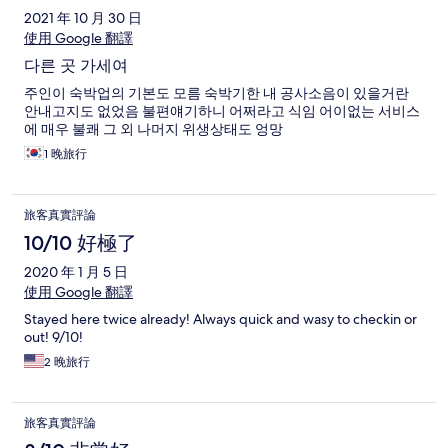
2021 年 10 月 30 日
使用 Google 翻譯
다른 곳 가세여
주인이 숙박업의 기본도 모름 숙박기한 내 공사소음이 있을거란
안내고지도 없었음 불편얘기하니 어쩌라고 식임 어이없는 서비스
에 매우 불쾌 그 외 나머지 위생상태도 엉망
1 晚旅行
旅客真實評論
10/10 好極了
2020 年 1 月 5 日
使用 Google 翻譯
Stayed here twice already! Always quick and wasy to checkin or
out! 9/10!
2 晚旅行
旅客真實評論