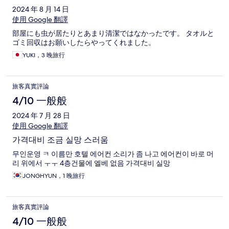
2024 年 8 月 14 日
使用 Google 翻譯
部屋にも虫が居たりとあまり清潔ではなかったです。 タオルと
ゴミ回収はお願いしたらやってくれました。
YUKI，3 晚旅行
旅客真實評論
4/10 一般般
2024 年 7 月 28 日
使用 Google 翻譯
가격대비 조금 실망 스러움
무인운영 ㅋ 이름만 호텔 에어컨 소리가 좀 나고 에어컨이 바로 머
리 위에서 ㅜㅜ 4층건물에 엘베 없음 가격대비 실망
JONGHYUN，1 晚旅行
旅客真實評論
4/10 一般般