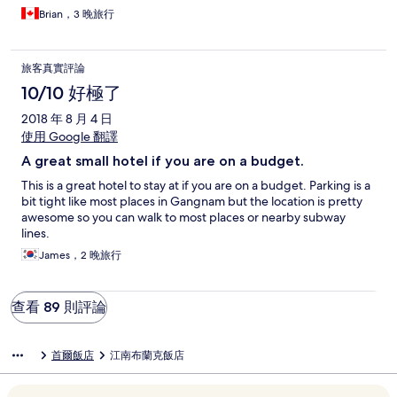
Brian，3 晚旅行
旅客真實評論
10/10 好極了
2018 年 8 月 4 日
使用 Google 翻譯
A great small hotel if you are on a budget.
This is a great hotel to stay at if you are on a budget. Parking is a
bit tight like most places in Gangnam but the location is pretty
awesome so you can walk to most places or nearby subway
lines.
James，2 晚旅行
查看 89 則評論
首爾飯店
江南布蘭克飯店