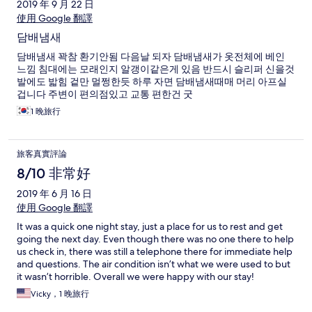
2019 年 9 月 22 日
使用 Google 翻譯
담배냄새
담배냄새 꽉참 환기안됨 다음날 되자 담배냄새가 옷전체에 베인
느낌 침대에는 모래인지 알갱이같은게 있음 반드시 슬리퍼 신을것
발에도 밟힘 겉만 멀쩡한듯 하루 자면 담배냄새때매 머리 아프실
겁니다 주변이 편의점있고 교통 편한건 굿
1 晚旅行
旅客真實評論
8/10 非常好
2019 年 6 月 16 日
使用 Google 翻譯
It was a quick one night stay, just a place for us to rest and get
going the next day. Even though there was no one there to help
us check in, there was still a telephone there for immediate help
and questions. The air condition isn’t what we were used to but
it wasn’t horrible. Overall we were happy with our stay!
Vicky，1 晚旅行