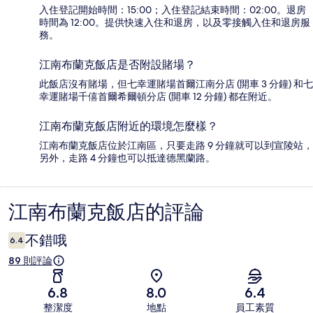
入住登記開始時間：15:00；入住登記結束時間：02:00。退房
時間為 12:00。提供快速入住和退房，以及零接觸入住和退房服
務。
江南布蘭克飯店是否附設賭場？
此飯店沒有賭場，但七幸運賭場首爾江南分店 (開車 3 分鐘) 和七
幸運賭場千僖首爾希爾頓分店 (開車 12 分鐘) 都在附近。
江南布蘭克飯店附近的環境怎麼樣？
江南布蘭克飯店位於江南區，只要走路 9 分鐘就可以到宣陵站，
另外，走路 4 分鐘也可以抵達德黑蘭路。
江南布蘭克飯店的評論
評
論
不錯哦
6.4
89 則評論
6.8
8.0
6.4
整潔度
地點
員工素質