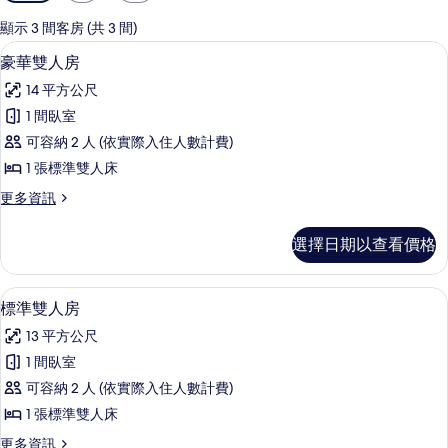
用
的
顯示 3 間客房 (共 3 間)
客
豪華雙人房 | 羽絨被、書桌、床單
顯
6
豪華雙人房
房
示
篩
14 平方公尺
豪
選
1 間臥室
華
條
可容納 2 人 (依實際入住人數計費)
雙
件
1 張標準雙人床
人
更
更多資訊
房
多
的
豪
選擇日期以查看價格
華
所
雙
有
人
標準雙人房 | 羽絨被、書桌、床單
顯
6
房
標準雙人房
相
示
的
片
13 平方公尺
詳
標
情
1 間臥室
準
可容納 2 人 (依實際入住人數計費)
雙
1 張標準雙人床
人
更
更多資訊