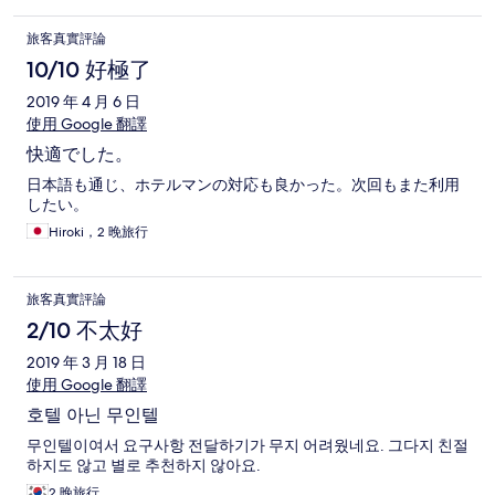
旅客真實評論
10/10 好極了
2019 年 4 月 6 日
使用 Google 翻譯
快適でした。
日本語も通じ、ホテルマンの対応も良かった。次回もまた利用
したい。
Hiroki，2 晚旅行
旅客真實評論
2/10 不太好
2019 年 3 月 18 日
使用 Google 翻譯
호텔 아닌 무인텔
무인텔이여서 요구사항 전달하기가 무지 어려웠네요. 그다지 친절
하지도 않고 별로 추천하지 않아요.
2 晚旅行