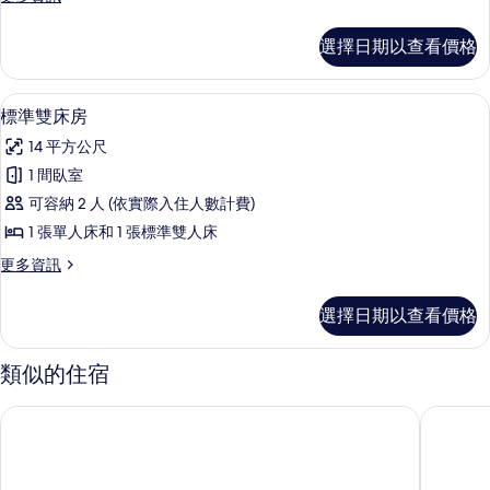
房
多
的
標
選擇日期以查看價格
準
所
雙
有
人
標準雙床房 | 羽絨被、書桌、床單
顯
8
房
標準雙床房
相
示
的
片
14 平方公尺
詳
標
情
1 間臥室
準
可容納 2 人 (依實際入住人數計費)
雙
1 張單人床和 1 張標準雙人床
床
更
更多資訊
房
多
的
標
選擇日期以查看價格
準
所
雙
有
床
類似的住宿
房
相
的
特里亞飯店
星星飯店
片
詳
情