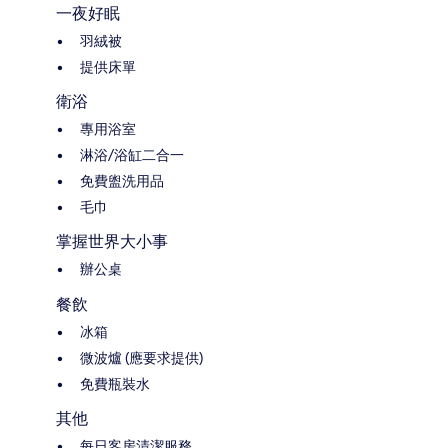
一夜好眠
羽絨被
提供床單
衛浴
專用浴室
淋浴/浴缸二合一
免費盥洗用品
毛巾
掌握世界大小事
辦公桌
餐飲
冰箱
微波爐 (應要求提供)
免費瓶裝水
其他
每日客房清潔服務