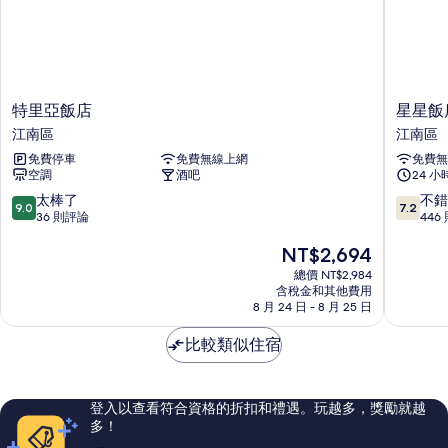
特
星
特里亞飯店
星星飯
里
星
江南區
江南區
亞
飯
免費停車
免費無線上網
免費無
飯
店
空調
酒吧
24 
店
江
江
南
9.0
7.2
太棒了
不錯
9.0
7.2
南
區
分，
分，
36 則評論
446
區
滿
滿
現
NT$2,694
分
分
在
10
10
總價 NT$2,984
價
分，
分，
含稅金和其他費用
格
太
不
8 月 24 日 - 8 月 25 日
為
棒
錯
NT$2,694
了，
哦，
比較類似住宿
36
446
則
則
評
評
登入以查看符合資格的折扣和禮遇。玩越多，獎勵就越
論
論
多！