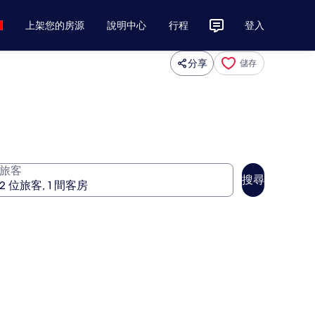
上架您的房源
說明中心
行程
登入
分享
儲存
旅客
搜尋