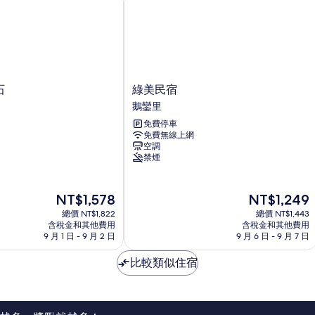
詳
片
情
綠
石
綠美民宿
美
鵝鑾里
民
免費停車
宿
免費無線上網
鵝
空調
鑾
禁煙
里
現
現
NT$1,578
NT$1,249
在
在
總價 NT$1,822
總價 NT$1,443
價
價
含稅金和其他費用
含稅金和其他費用
格
格
9 月 1 日 - 9 月 2 日
9 月 6 日 - 9 月 7 日
為
為
NT$1,578
NT$1,249
比較類似住宿