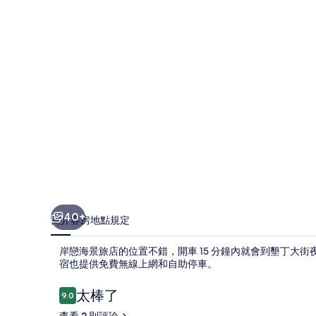
店
的
相
片
集
40+
簡介
客房
地點
規定
岸戀海景旅店的位置不錯，開車 15 分鐘內就會到墾丁大
宿也提供免費無線上網和自助停車。
評
太棒了
9.0
9.0 分，滿分 10 分，
論
查看 2 則評論