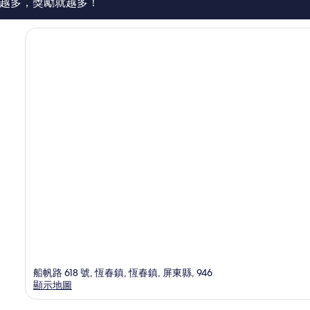
越多，獎勵就越多！
船帆路 618 號, 恆春鎮, 恆春鎮, 屏東縣, 946
顯示地圖