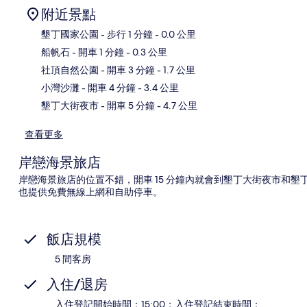
附近景點
墾丁國家公園
- 步行 1 分鐘
- 0.0 公里
船帆石
- 開車 1 分鐘
- 0.3 公里
地
社頂自然公園
- 開車 3 分鐘
- 1.7 公里
小灣沙灘
- 開車 4 分鐘
- 3.4 公里
墾丁大街夜市
- 開車 5 分鐘
- 4.7 公里
查看更多
岸戀海景旅店
岸戀海景旅店的位置不錯，開車 15 分鐘內就會到墾丁大街夜市和
也提供免費無線上網和自助停車。
飯店規模
5 間客房
入住/退房
入住登記開始時間：15:00；入住登記結束時間：