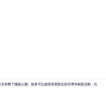
大廳休息區
街夜市和墾丁國家公園。旅客可以盡情享受附近的浮潛等精彩活動，住
四人房 | 