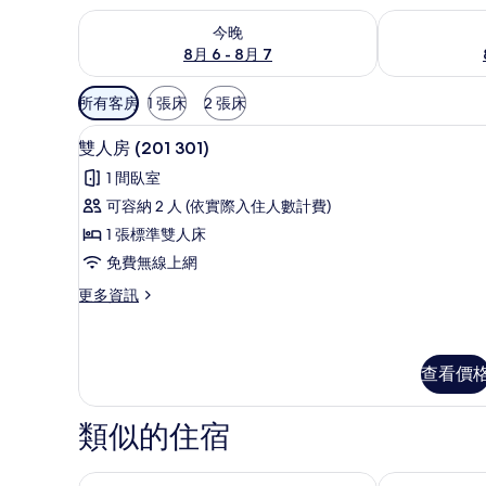
查看今晚 (8月 6 - 8月 7) 的供應情況
查看明天 (8月 
今晚
8月 6 - 8月 7
可
所有客房
1 張床
2 張床
用
雙人房 (201 301) | 書桌
顯
的
5
雙人房 (201 301)
示
客
1 間臥室
房
雙
可容納 2 人 (依實際入住人數計費)
篩
人
1 張標準雙人床
選
房
條
免費無線上網
(201
件
更
更多資訊
301)
多
的
雙
人
所
房
查看價
有
(201
相
301)
類似的住宿
的
片
詳
情
Just Hi 海景民宿
宅屋 - 船帆石