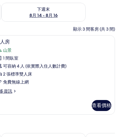
查看下週末 (8月 14 - 8月 16) 的供應情況
下週末
8月 14 - 8月 16
顯示 3 間客房 (共 3 間)
遮光布/窗簾、免費無線上網、床單
四人房 | 書桌、遮光布/窗簾、免費無線上網、
顯
11
人房
示
山景
四
1 間臥室
人
可容納 4 人 (依實際入住人數計費)
房
2 張標準雙人床
的
免費無線上網
所
多資訊
有
相
查看價格
片
Bethlehem B&B & Villa Kenting
磐石旅店