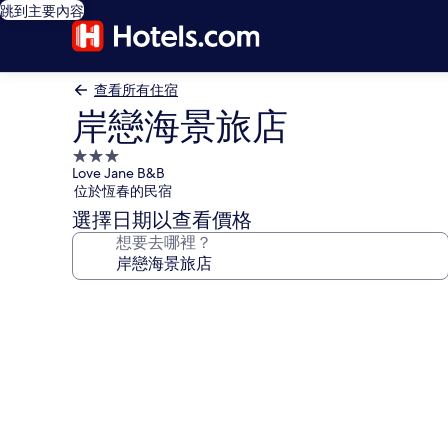
跳到主要內容
查看所有住宿
岸戀海景旅店
3.0
Love Jane B&B
星
位於恆春的民宿
級
選擇日期以查看價格
住
想要去哪裡？
宿
岸
戀
海
景
旅