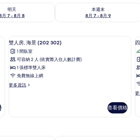
7 - 8月 8) 的供應情況
查看本週末 (8月 7 - 8月 9) 的供應情況
明天
本週末
8月 7 - 8月 8
8月 7 - 8月 9
、遮光布/窗簾、免費無線上網、床單
雙人房, 海景 (202 302) | 書桌、
顯
7
雙人房, 海景 (202 302)
四
示
1 間臥室
雙
可容納 2 人 (依實際入住人數計費)
人
1 張標準雙人床
房,
免費無線上網
海
更
更多資訊
景
多
更
更
(202
雙
多
人
302)
四
房,
格
查看價格
人
的
海
房
所
景
的
(202
有
詳
302)
情
相
的
綠美民宿