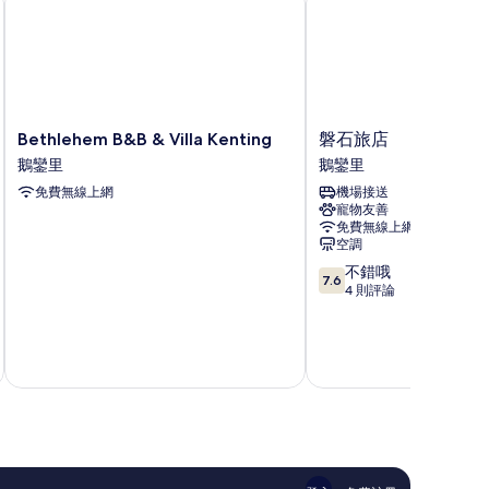
Bethlehem
磐
Bethlehem B&B & Villa Kenting
磐石旅店
B&B
石
鵝鑾里
鵝鑾里
&
旅
免費無線上網
機場接送
Villa
店
寵物友善
Kenting
鵝
免費無線上網
鵝
鑾
空調
鑾
里
7.6
不錯哦
里
7.6
分，
4 則評論
滿
分
10
分，
不
錯
哦，
4
則
評