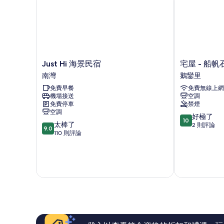
Just
宅
Just Hi 海景民宿
宅屋 - 船帆
Hi
屋
南灣
鵝鑾里
海
-
免費早餐
免費無線上網
景
船
機場接送
空調
民
帆
免費停車
禁煙
宿
石
空調
10.0
南
鵝
好極了
10
9.0
太棒了
分，
灣
鑾
2 則評論
9.0
分，
110 則評論
滿
里
滿
分
分
10
10
分，
分，
好
太
極
棒
了，
了，
2
110
則
則
評
評