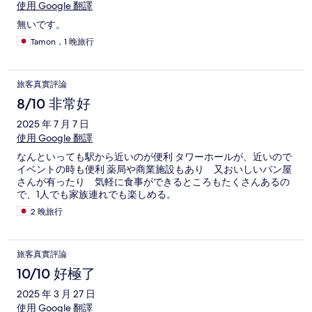
使用 Google 翻譯
無いです。
Tamon，1 晚旅行
旅客真實評論
8/10 非常好
2025 年 7 月 7 日
使用 Google 翻譯
なんといっても駅から近いのが便利 タワーホールが、近いので
イベントの時も便利 薬局や商業施設もあり 又おいしいパン屋
さんが有ったり 気軽に食事ができるところもたくさんあるの
で、1人でも家族連れでも楽しめる。
2 晚旅行
旅客真實評論
10/10 好極了
2025 年 3 月 27 日
使用 Google 翻譯