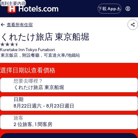
跳到主要內容
下載 App
查看所有住宿
くれたけ旅店 東京船堀
3.5
Kuretake Inn Tokyo Funabori
星
東京飯店，附設餐廳，可直達火車/地鐵站
級
住
選擇日期以查看價格
宿
想要去哪裡？
日期
旅客