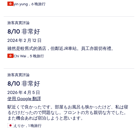
yin yung，6 晚旅行
旅客真實評論
8/10 非常好
2024 年 2 月 12 日
雖然是較舊式的酒店，但鄰近JR車站。員工亦親切有禮。
Chi Wai，5 晚旅行
旅客真實評論
8/10 非常好
2026 年 4 月 5 日
使用 Google 翻譯
駅近くで良かったです。部屋もお風呂も狭かったけど、私は寝
るだけだったので問題なし。フロントの方も親切な方でした。
また機会あれば宿泊しようと思います。
えりか，1 晚旅行