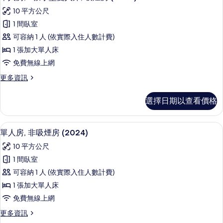
示
標
吸
10 平方公尺
準
單
煙
雙
1 間臥室
人
人
房
可容納 1 人 (依實際入住人數計費)
床,
房,
(2024)
吸
1 張加大單人床
1
煙
的
免費無線上網
房
張
所
(2024)
更
更多資訊
小
的
有
多
型
詳
單
相
選擇日期以查看價格
情
人
雙
片
房,
人
1
羽絨被、書桌、免費無線上網、床單
顯
5
張
床,
單人房, 非吸煙房 (2024)
示
小
吸
10 平方公尺
型
單
煙
雙
1 間臥室
人
人
房
可容納 1 人 (依實際入住人數計費)
床,
房,
(2024)
吸
1 張加大單人床
非
煙
的
免費無線上網
房
吸
所
(2024)
更
更多資訊
煙
的
有
多