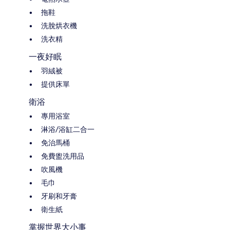
拖鞋
洗脫烘衣機
洗衣精
一夜好眠
羽絨被
提供床單
衛浴
專用浴室
淋浴/浴缸二合一
免治馬桶
免費盥洗用品
吹風機
毛巾
牙刷和牙膏
衛生紙
掌握世界大小事