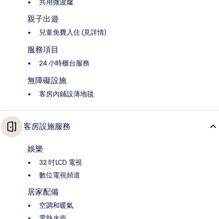
共用微波爐
親子出遊
兒童免費入住 (見詳情)
服務項目
24 小時櫃台服務
無障礙設施
客房內鋪設薄地毯
客房設施服務
娛樂
32 吋LCD 電視
數位電視頻道
居家配備
空調和暖氣
電熱水壺