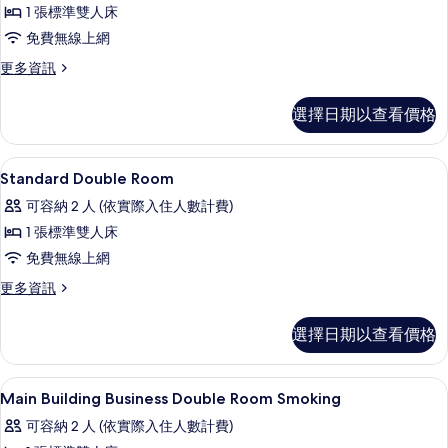
1 張標準雙人床
Double
免費無線上網
Room
的
更
更多資訊
多
所
Standard
選擇日期以查看價格
有
Double
Room
相
的
羽絨被、書桌、免費無線上網、床單
顯
片
1
詳
Standard Double Room
示
情
可容納 2 人 (依實際入住人數計費)
Standard
1 張標準雙人床
Double
免費無線上網
Room
的
更
更多資訊
多
所
Standard
選擇日期以查看價格
有
Double
Room
相
的
羽絨被、書桌、免費無線上網、床單
顯
片
1
詳
Main Building Business Double Room Smoking
示
情
可容納 2 人 (依實際入住人數計費)
Main