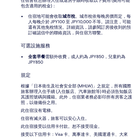
住宿會在您辦理入住或退房手續時收取以下費用 (費用可能
包含適用的稅金)：
住宿地可能會收取
城市稅
。城市稅依每晚房價而定，每
人每晚介於 JPY100 至 JPY10,000 不等。請注意，可能
還有其他免稅情況。詳細資訊，請參閱訂房後收到的預
訂確認信中的聯絡資訊，與住宿方聯繫。
可選設施服務
全套早餐
需額外收費，成人約為 JPY850，兒童約為
JPY850
規定
根據「日本衛生及社會安全部 (MHLW)」之規定，所有國際
旅客辦理入住手續 (入住飯店、汽車旅館等) 時必須告知飯店
其護照號碼與國籍。此外，住宿業者務必影印所有房客之護
照，以做備份之用。
此住宿沒有電梯。
住宿有滅火器，旅客可以安心入住。
此住宿接受以信用卡付款。恕不接受現金。
接受以下信用卡：Visa 卡、萬事達卡、美國運通卡、大來