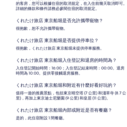
的客房，您可以根據住宿的取消規定，在入住前幾天取消即可。
詳細的條款和條件請務必參閱住宿的取消規定。
くれたけ旅店 東京船堀是否允許攜帶寵物？
很抱歉，恕不允許攜帶寵物。
くれたけ旅店 東京船堀是否提供停車位？
很抱歉，くれたけ旅店 東京船堀未提供停車服務。
くれたけ旅店 東京船堀入住登記和退房的時間為？
入住登記開始時間：16:00；入住登記結束時間：00:00。退房
時間為 10:00。提供零接觸退房服務。
くれたけ旅店 東京船堀和附近有什麼好看好玩的？
值得一遊的推薦景點，包括東京晴空塔 (7 公里) 和淺草寺 (8.7 公
里)，再加上東京迪士尼樂園 (9 公里) 和皇居 (11 公里)。
くれたけ旅店 東京船堀內部或附近是否有餐廳？
是的，此住宿附設 1 間餐廳。