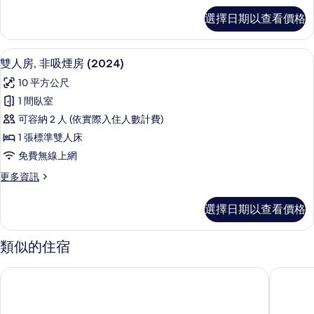
詳
房
單
相
選擇日期以查看價格
情
人
(2024)
片
房,
的
非
羽絨被、書桌、免費無線上網、床單
顯
4
吸
所
雙人房, 非吸煙房 (2024)
示
煙
有
10 平方公尺
房
雙
相
(2024)
1 間臥室
人
的
片
可容納 2 人 (依實際入住人數計費)
詳
房,
情
1 張標準雙人床
非
免費無線上網
吸
更
更多資訊
煙
多
房
雙
選擇日期以查看價格
人
(2024)
房,
的
非
類似的住宿
吸
所
煙
有
微笑飯店東京新小岩
東京東西
房
相
(2024)
的
片