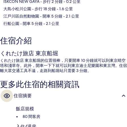
ISKCON NEW GAYA
- 步行 2 分鐘
- 0.2 公里
大島小松川公園
- 步行 18 分鐘
- 1.6 公里
江戶川區自然動物園
- 開車 5 分鐘
- 2.1 公里
行船公園
- 開車 5 分鐘
- 2.1 公里
住宿介紹
くれたけ旅店 東京船堀
くれたけ旅店 東京船堀的位置很棒，只要開車 10 分鐘就可以到東京晴空
塔和淺草寺。此外，開車一下下就可以到東京迪士尼樂園和東京灣。住宿
離大眾交通工具不遠，走路到船堀站只需要 3 分鐘。
更多此住宿的相關資訊
住宿摘要
飯店規模
80 間客房
入住/退房