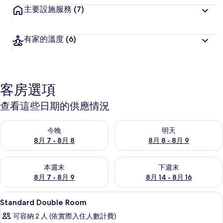
主要設施服務
(7)
有家的溫度
(6)
客房選項
查看這些日期的供應情況
查看今晚 (8月 7 - 8月 8) 的供應情況
查看明天 (8月 8 - 8月 9) 的
今晚
明天
8月 7 - 8月 8
8月 8 - 8月 9
查看本週末 (8月 7 - 8月 9) 的供應情況
查看下週末 (8月 14 - 8月 16)
本週末
下週末
8月 7 - 8月 9
8月 14 - 8月 16
羽絨被、書桌、免費無線上網、床單
顯
1
Standard Double Room
示
可容納 2 人 (依實際入住人數計費)
Standard