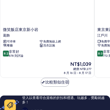
詳
情
微
東
微笑飯店東京新小岩
東京東
笑
京
葛飾
江戶川
飯
東
可停車
免費無線上網
免費早
店
西
餐廳
洗衣設施
免費無
東
線
京
西
8.2
8.0
非常好
非常
8.2
8.0
新
葛
分，
分，
878 則評論
772
小
東
滿
滿
現
NT$1,039
岩
橫
分
分
在
葛
INN
10
10
總價 NT$1,277
價
飾
8 月 16 日 - 8 月 17 日
江
分，
分，
格
戶
非
非
為
比較類似住宿
川
常
常
NT$1,039
好，
好，
878
772
則
則
登入以查看符合資格的折扣和禮遇。玩越多，獎勵就越
評
評
多！
論
論