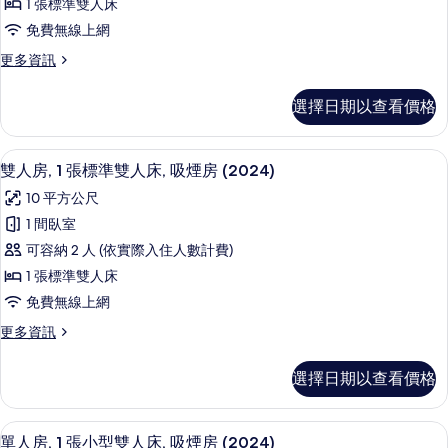
1 張標準雙人床
Building
免費無線上網
Business
Double
更
更多資訊
多
Room
Main
Smoking
選擇日期以查看價格
Building
的
Business
Double
所
羽絨被、書桌、免費無線上網、床單
顯
4
Room
雙人房, 1 張標準雙人床, 吸煙房 (2024)
有
示
Smoking
10 平方公尺
的
相
雙
詳
1 間臥室
片
人
情
可容納 2 人 (依實際入住人數計費)
房,
1 張標準雙人床
1
免費無線上網
張
更
更多資訊
標
多
準
雙
選擇日期以查看價格
人
雙
房,
人
1
羽絨被、書桌、免費無線上網、床單
顯
5
張
床,
單人房, 1 張小型雙人床, 吸煙房 (2024)