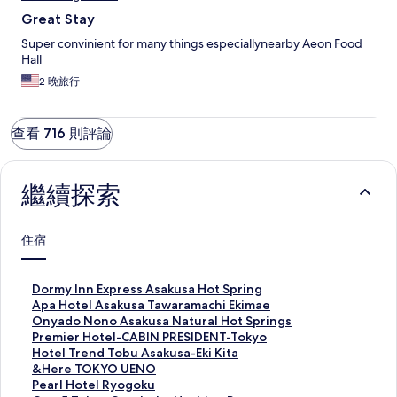
Great Stay
Super convinient for many things especiallynearby Aeon Food
Hall
2 晚旅行
查看 716 則評論
繼續探索
住宿
D
Dormy Inn Express Asakusa Hot Spring
o
A
Apa Hotel Asakusa Tawaramachi Ekimae
r
p
O
Onyado Nono Asakusa Natural Hot Springs
m
a
n
P
Premier Hotel-CABIN PRESIDENT-Tokyo
y
H
y
r
H
Hotel Trend Tobu Asakusa-Eki Kita
I
o
a
e
o
&
&Here TOKYO UENO
n
t
d
m
t
H
P
Pearl Hotel Ryogoku