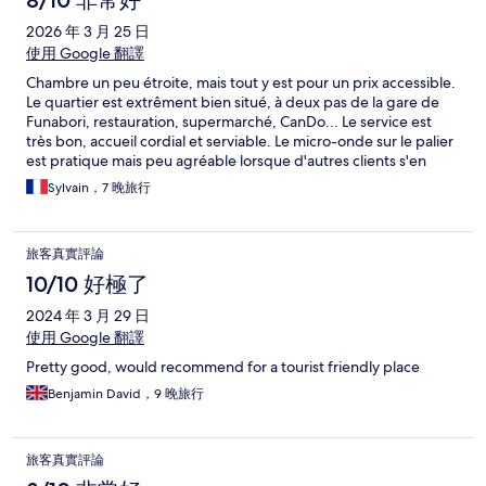
8/10 非常好
2026 年 3 月 25 日
使用 Google 翻譯
Chambre un peu étroite, mais tout y est pour un prix accessible.
Le quartier est extrêment bien situé, à deux pas de la gare de
Funabori, restauration, supermarché, CanDo... Le service est
très bon, accueil cordial et serviable. Le micro-onde sur le palier
est pratique mais peu agréable lorsque d'autres clients s'en
servent au milieu de la nuit.
Sylvain，7 晚旅行
旅客真實評論
10/10 好極了
2024 年 3 月 29 日
使用 Google 翻譯
Pretty good, would recommend for a tourist friendly place
Benjamin David，9 晚旅行
旅客真實評論