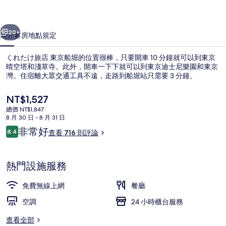
東
一個
下一個
京
20+
簡介
客房
地點
規定
船
くれたけ旅店 東京船堀的位置很棒，只要開車 10 分鐘就可以到東京
堀
晴空塔和淺草寺。此外，開車一下下就可以到東京迪士尼樂園和東京
灣。住宿離大眾交通工具不遠，走路到船堀站只需要 3 分鐘。
的
相
目
NT$1,527
前
片
總價 NT$1,847
的
8 月 30 日 - 8 月 31 日
價
集
評
非常好
8.4
查看 716 則評論
格
8.4 分，滿分 10 分，
論
住宿正面
是
NT$1,527
熱門設施服務
免費無線上網
餐廳
空調
24 小時櫃台服務
查看全部