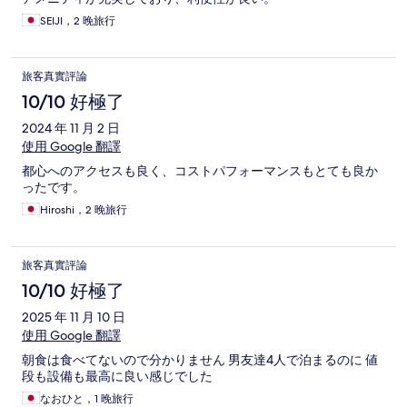
SEIJI，2 晚旅行
旅客真實評論
10/10 好極了
2024 年 11 月 2 日
使用 Google 翻譯
都心へのアクセスも良く、コストパフォーマンスもとても良か
ったです。
Hiroshi，2 晚旅行
旅客真實評論
10/10 好極了
2025 年 11 月 10 日
使用 Google 翻譯
朝食は食べてないので分かりません 男友達4人で泊まるのに 値
段も設備も最高に良い感じでした
なおひと，1 晚旅行