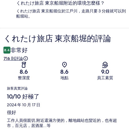
くれたけ旅店 東京船堀附近的環境怎麼樣？
くれたけ旅店 東京船堀位於江戶川，走路只要 3 分鐘就可以到
船堀站。
くれたけ旅店 東京船堀的評論
評
論
非常好
8.4
716 則評論
8.6
8.6
9.0
整潔度
地點
員工素質
評
旅客真實評論
論
10/10 好極了
2024 年 10 月 17 日
很好
工作人員很親切,附近還滿方便的，離地鐵站也蠻近的，也有超
市，百元店，居酒屋...等