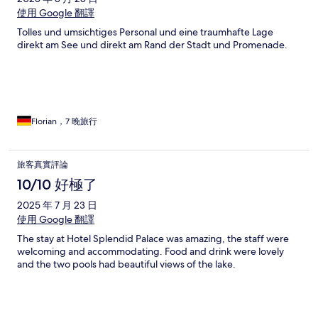
使用 Google 翻譯
Tolles und umsichtiges Personal und eine traumhafte Lage
direkt am See und direkt am Rand der Stadt und Promenade.
Florian，7 晚旅行
旅客真實評論
10/10 好極了
2025 年 7 月 23 日
使用 Google 翻譯
The stay at Hotel Splendid Palace was amazing, the staff were
welcoming and accommodating. Food and drink were lovely
and the two pools had beautiful views of the lake.