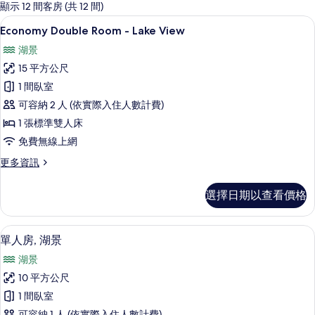
的
顯示 12 間客房 (共 12 間)
客
Economy Double Room - Lak
顯
1
Economy Double Room - Lake View
房
示
篩
湖景
Economy
選
15 平方公尺
Double
條
1 間臥室
Room
件
可容納 2 人 (依實際入住人數計費)
-
Lake
1 張標準雙人床
View
免費無線上網
的
更
更多資訊
所
多
Economy
有
選擇日期以查看價格
Double
相
Room
-
片
單人房, 湖景 | 客房內保險箱、書桌
顯
4
Lake
單人房, 湖景
示
View
湖景
的
單
詳
10 平方公尺
人
情
1 間臥室
房,
可容納 1 人 (依實際入住人數計費)