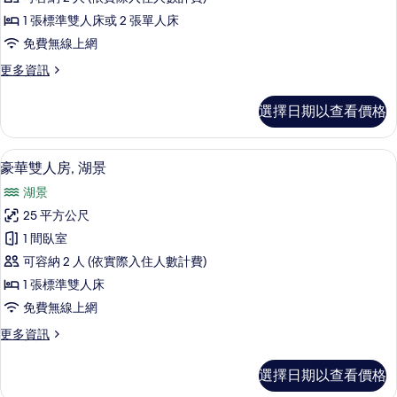
人
詳
1 張標準雙人床或 2 張單人床
情
房,
免費無線上網
湖
更
更多資訊
景
多
的
經
選擇日期以查看價格
典
所
雙
有
人
豪華雙人房, 湖景 | 客房內保險箱、
顯
8
房,
豪華雙人房, 湖景
相
示
湖
片
湖景
景
豪
的
25 平方公尺
華
詳
1 間臥室
情
雙
可容納 2 人 (依實際入住人數計費)
人
1 張標準雙人床
房,
免費無線上網
湖
更
更多資訊
景
多
的
豪
選擇日期以查看價格
華
所
雙