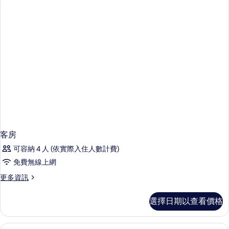
房,
的
泳
所
池
景
有
觀
相
的
詳
片
情
客房
可容納 4 人 (依實際入住人數計費)
免費無線上網
更
更多資訊
多
客
選擇日期以查看價格
房
的
詳