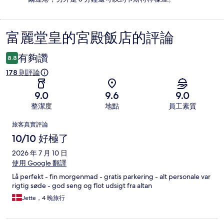
富麗堂皇的宮殿飯店的評論
評
論
有夠讚
8.8
178 則評論
9.0
9.6
9.0
整潔度
地點
員工素質
評
旅客真實評論
論
10/10 好極了
2026 年 7 月 10 日
使用 Google 翻譯
Lå perfekt - fin morgenmad - gratis parkering - alt personale var
rigtig søde - god seng og flot udsigt fra altan
Jette，4 晚旅行