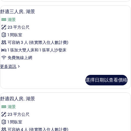
有
人
客房內保險箱、書桌、免費無線上網、
顯
7
房,
舒適三人房, 湖景
相
示
湖
片
湖景
景
舒
的
23 平方公尺
適
詳
1 間臥室
情
三
可容納 3 人 (依實際入住人數計費)
人
1 張加大雙人床和 1 張單人沙發床
房,
免費無線上網
湖
更
更多資訊
景
多
的
舒
選擇日期以查看價格
適
所
三
有
人
客房內保險箱、書桌、免費無線上網、
顯
7
房,
舒適四人房, 湖景
相
示
湖
片
湖景
景
舒
的
23 平方公尺
適
詳
1 間臥室
情
四
可容納 4 人 (依實際入住人數計費)