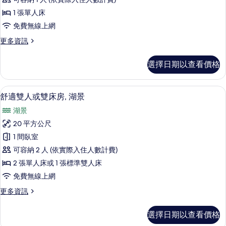
湖
1 張單人床
景
免費無線上網
的
更
更多資訊
所
多
有
單
選擇日期以查看價格
人
相
房,
片
湖
舒適雙人或雙床房, 湖景 | 客房內保
顯
8
景
舒適雙人或雙床房, 湖景
示
的
湖景
詳
舒
情
20 平方公尺
適
1 間臥室
雙
可容納 2 人 (依實際入住人數計費)
人
2 張單人床或 1 張標準雙人床
或
免費無線上網
雙
更
更多資訊
床
多
房,
舒
選擇日期以查看價格
適
湖