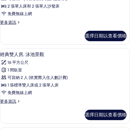
人
2 張單人床和 2 張單人沙發床
房,
免費無線上網
湖
更
更多資訊
景
多
的
舒
選擇日期以查看價格
適
所
四
有
人
客房內保險箱、書桌、免費無線上網、
顯
4
房,
經典雙人房, 泳池景觀
相
示
湖
片
16 平方公尺
景
經
的
1 間臥室
典
詳
可容納 2 人 (依實際入住人數計費)
情
雙
1 張標準雙人床或 2 張單人床
人
免費無線上網
房,
更
更多資訊
泳
多
池
經
選擇日期以查看價格
典
景
雙
觀
人