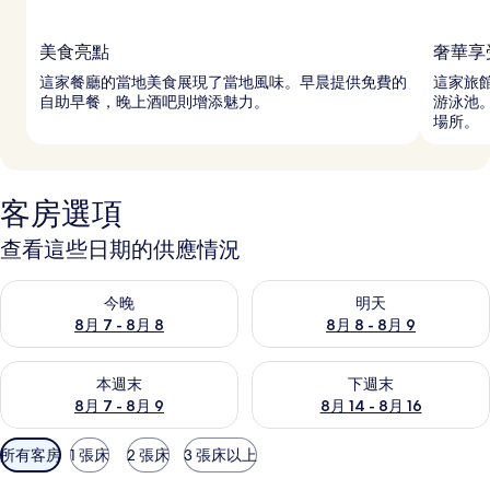
美食亮點
奢華享
這家餐廳的當地美食展現了當地風味。早晨提供免費的
這家旅館
自助早餐，晚上酒吧則增添魅力。
游泳池
場所。
客房選項
查看這些日期的供應情況
查看今晚 (8月 7 - 8月 8) 的供應情況
查看明天 (8月 8 - 8月 9) 的
今晚
明天
8月 7 - 8月 8
8月 8 - 8月 9
查看本週末 (8月 7 - 8月 9) 的供應情況
查看下週末 (8月 14 - 8月 16)
本週末
下週末
8月 7 - 8月 9
8月 14 - 8月 16
可
所有客房
1 張床
2 張床
3 張床以上
用