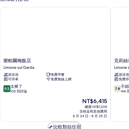
情
樂帕爾梅飯店
克莉絲蒂
樂
克
樂帕爾梅飯店
克莉絲
帕
莉
Limone sul Garda
Limone 
爾
絲
游泳池
免費早餐
游泳池
梅
蒂
可停車
免費無線上網
免費停
飯
娜
店
飯
9.2
7.8
太棒了
不錯
9.2
7.8
Limone
店
分，
分，
105 則評論
441
sul
Limone
滿
滿
現
NT$6,415
Garda
sul
分
分
在
Garda
10
10
總價 NT$7,205
價
含稅金和其他費用
分，
分，
格
8 月 24 日 - 8 月 25 日
太
不
為
棒
錯
NT$6,415
比較類似住宿
了，
哦，