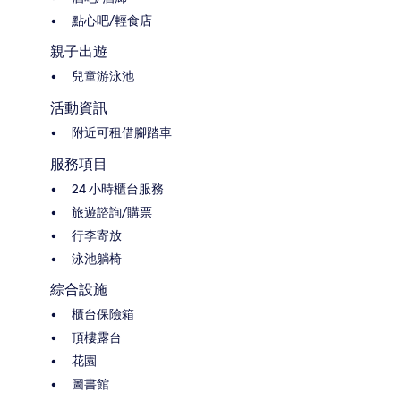
點心吧/輕食店
親子出遊
兒童游泳池
活動資訊
附近可租借腳踏車
服務項目
24 小時櫃台服務
旅遊諮詢/購票
行李寄放
泳池躺椅
綜合設施
櫃台保險箱
頂樓露台
花園
圖書館