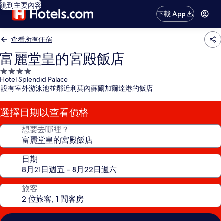
跳到主要內容
下載 App
查看所有住宿
富麗堂皇的宮殿飯店
4.0
Hotel Splendid Palace
星
設有室外游泳池並鄰近利莫內蘇爾加爾達港的飯店
級
住
選擇日期以查看價格
宿
想要去哪裡？
日期
旅客