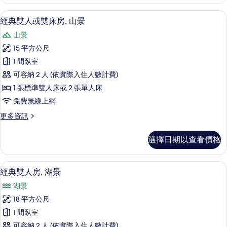
雙
景
人
經典雙人或雙床房, 山景 | 客房內保
顯
4
或
經典雙人或雙床房, 山景
的
示
雙
所
山景
床
經
房,
有
15 平方公尺
典
湖
相
1 間臥室
景
雙
的
片
可容納 2 人 (依實際入住人數計費)
人
詳
1 張標準雙人床或 2 張單人床
情
或
免費無線上網
雙
更
更多資訊
床
多
房,
經
選擇日期以查看價格
典
山
雙
景
人
經典雙人房, 湖景 | 客房內保險箱、
顯
5
或
經典雙人房, 湖景
的
示
雙
所
湖景
床
經
房,
有
18 平方公尺
典
山
相
1 間臥室
景
雙
的
片
可容納 2 人 (依實際入住人數計費)