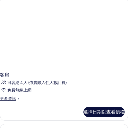
情
客房
可容納 4 人 (依實際入住人數計費)
免費無線上網
更
更多資訊
多
客
選擇日期以查看價格
房
的
詳