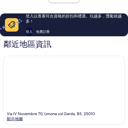
105
441
則
則
評
評
登入以查看符合資格的折扣和禮遇。玩越多，獎勵就越
論
論
多！
登入
免費註冊
鄰近地區資訊
Via IV Novembre 70, Limone sul Garda, BS, 25010
顯示地圖