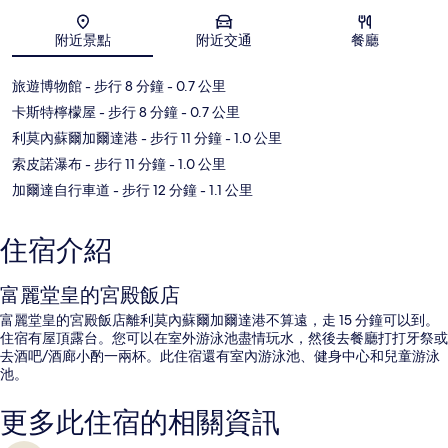
地圖
附近景點
附近交通
餐廳
旅遊博物館
- 步行 8 分鐘
- 0.7 公里
卡斯特檸檬屋
- 步行 8 分鐘
- 0.7 公里
利莫內蘇爾加爾達港
- 步行 11 分鐘
- 1.0 公里
索皮諾瀑布
- 步行 11 分鐘
- 1.0 公里
加爾達自行車道
- 步行 12 分鐘
- 1.1 公里
住宿介紹
富麗堂皇的宮殿飯店
富麗堂皇的宮殿飯店離利莫內蘇爾加爾達港不算遠，走 15 分鐘可以到。
住宿有屋頂露台。您可以在室外游泳池盡情玩水，然後去餐廳打打牙祭或
去酒吧/酒廊小酌一兩杯。此住宿還有室內游泳池、健身中心和兒童游泳
池。
更多此住宿的相關資訊