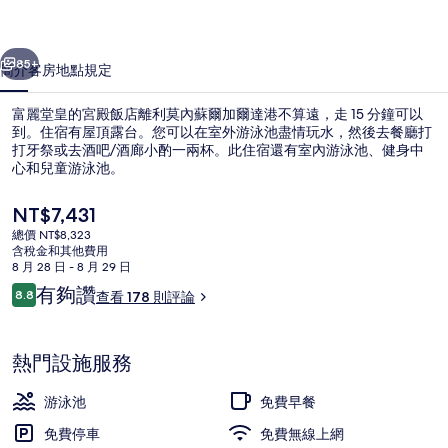
殿
一個
下一個
飯
85+
簡介
客房
地點
規定
店
富麗堂皇的宮殿飯店離利莫內蘇爾加爾達港不算遠，走 15 分鐘可以
的
到。住宿有屋頂露台。您可以在室外游泳池盡情玩水，然後去餐廳打
打牙祭或去酒吧/酒廊小酌一兩杯。此住宿還有室內游泳池、健身中
相
心和兒童游泳池。
片
目
NT$7,431
集
前
總價 NT$8,323
的
含稅金和其他費用
價
8 月 28 日 - 8 月 29 日
住宿內酒吧
格
評
有夠讚
8.8
查看 178 則評論
是
8.8 分，滿分 10 分，
論
NT$7,431
熱門設施服務
游泳池
免費早餐
免費停車
免費無線上網