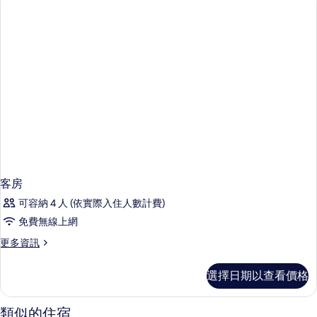
情
客房
可容納 4 人 (依實際入住人數計費)
免費無線上網
更
更多資訊
多
客
選擇日期以查看價格
房
的
詳
類似的住宿