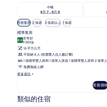
查看今晚 (8月 7 - 8月 8) 的供應情況
查看明天 (8月 
今晚
8月 7 - 8月 8
可
所有客房
2 張床
3 張床以上
1 張床
用
標準客房 | 書桌、遮光布/窗
顯
的
8
標準客房
示
客
非常好
8.4
房
8.4 分，滿分 10 分
標
(9
9 則評論
篩
則
準
16 平方公尺
選
評
客
可容納 4 人 (依實際入住人數計費)
條
論)
房
1 張標準雙人床和 1 張單人床或 1 張標準雙人床和 2 張單
件
的
免費無線上網
所
更
更多資訊
多
有
標
查看價
相
準
客
片
房
類似的住宿
的
詳