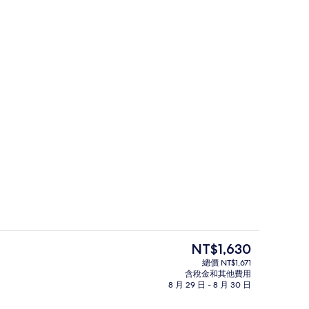
起居區 | 32-吋平面電視、數位頻道、電視
餐廳
目
NT$1,630
前
總價 NT$1,671
的
含稅金和其他費用
 書桌、遮光布/窗簾、熨斗/熨衣板、免費搖籃/嬰兒床
餐廳
價
8 月 29 日 - 8 月 30 日
格
是