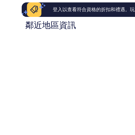
評
評
亞
論
論
登入以查看符合資格的折扣和禮遇。玩
斯
工
業
鄰近地區資訊
城