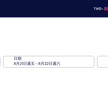
•
TWD
日期