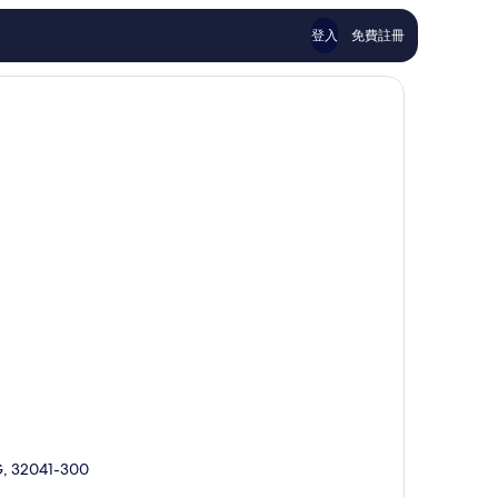
評
評
論
論
登入
免費註冊
G, 32041-300