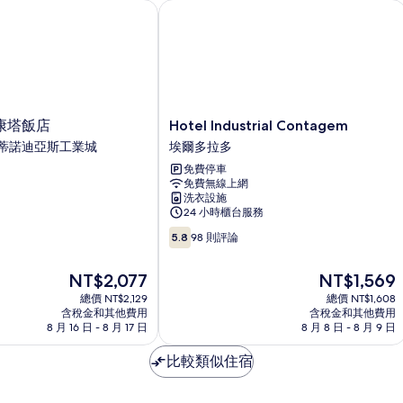
情
塔飯店
Hotel Industrial Contagem
Hotel
康塔飯店
Hotel Industrial Contagem
Industrial
蒂諾迪亞斯工業城
埃爾多拉多
Contagem
免費停車
埃
免費無線上網
爾
洗衣設施
多
24 小時櫃台服務
拉
5.8
多
5.8
98 則評論
分，
滿
現
現
NT$2,077
NT$1,569
分
在
在
10，
總價 NT$2,129
總價 NT$1,608
價
價
含稅金和其他費用
含稅金和其他費用
98
格
格
8 月 16 日 - 8 月 17 日
8 月 8 日 - 8 月 9 日
則
為
為
評
NT$2,077
NT$1,569
比較類似住宿
論