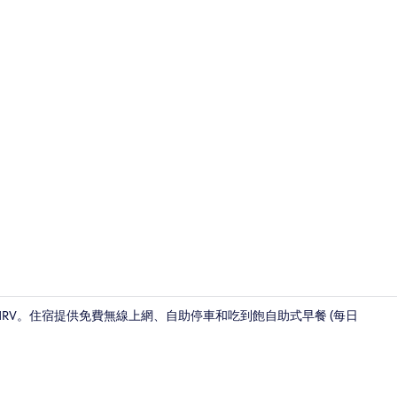
標準客房 | 
a MRV。住宿提供免費無線上網、自助停車和吃到飽自助式早餐 (每日
標準客房 |