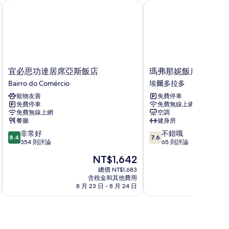
宜必思功達居席亞斯飯店
瑪弗那妮飯店
宜
瑪
宜必思功達居席亞斯飯店
瑪弗那妮飯店
必
弗
Bairro do Comércio
埃爾多拉多
思
那
寵物友善
免費停車
功
妮
免費停車
免費無線上網
達
飯
免費無線上網
空調
居
店
餐廳
健身房
席
埃
8.4
7.6
非常好
不錯哦
亞
爾
8.4
7.6
分，
分，
354 則評論
65 則評論
斯
多
滿
滿
飯
拉
現
NT$1,642
分
分
店
多
在
10
10
總價 NT$1,683
Bairro
價
含稅金和其他費用
分，
分，
do
格
8 月 23 日 - 8 月 24 日
8
非
不
Comércio
為
常
錯
NT$1,642
好，
哦，
354
65
則
則