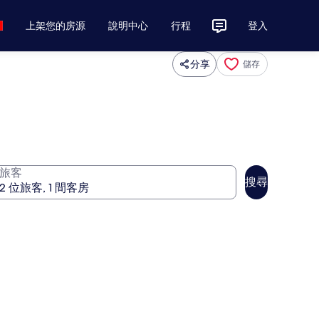
上架您的房源
說明中心
行程
登入
分享
儲存
旅客
搜尋