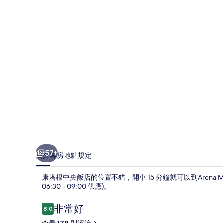
飯
店
的
相
片
集
57+
簡介
客房
地點
規定
康塔根中央飯店的位置不錯，開車 15 分鐘就可以到Aren
06:30 - 09:00 供應)。
評
非常好
8.0
8.0 分，滿分 10 分，
論
查看 178 則評論