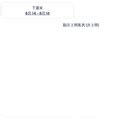
查看下週末 (8月 14 - 8月 16) 的供應情況
下週末
8月 14 - 8月 16
顯示 2 間客房 (共 2 間)
/熨衣板、免費搖籃/嬰兒床