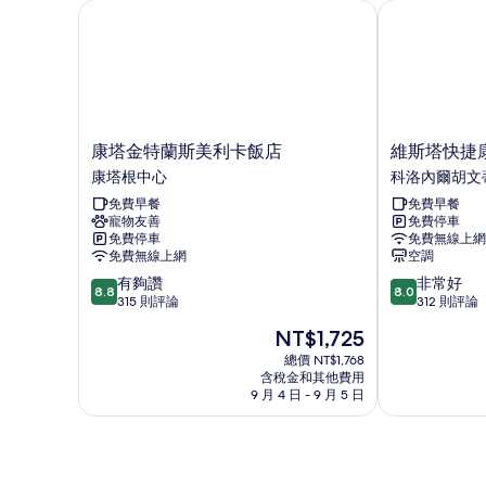
情
康塔金特蘭斯美利卡飯店
維斯塔快捷康
康
維
康塔金特蘭斯美利卡飯店
維斯塔快捷
塔
斯
康塔根中心
科洛內爾胡文
金
塔
免費早餐
免費早餐
特
快
寵物友善
免費停車
蘭
捷
免費停車
免費無線上網
斯
康
免費無線上網
空調
美
塔
8.8
8.0
有夠讚
非常好
利
飯
8.8
8.0
分，
分，
315 則評論
312 則評論
卡
店
滿
滿
飯
科
現
NT$1,725
分
分
店
洛
在
10
10
總價 NT$1,768
康
內
價
含稅金和其他費用
分，
分，
塔
爾
格
9 月 4 日 - 9 月 5 日
有
非
根
胡
為
夠
常
中
文
NT$1,725
讚，
好，
心
蒂
315
312
諾
則
則
迪