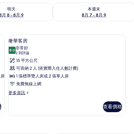
8 - 8月 9) 的供應情況
查看本週末 (8月 7 - 8月 9) 的供應情況
明天
本週末
8月 8 - 8月 9
8月 7 - 8月 9
簾、熨斗/熨衣板、免費搖籃/嬰兒床
奢華客房 | 書桌、遮光布/窗簾、熨斗
顯
11
奢華客房
示
非常好
8.0
8.0 分，滿分 10 分
奢
(2
2 則評論
則
華
15 平方公尺
評
客
可容納 2 人 (依實際入住人數計費)
論)
人床
房
1 張標準雙人床或 2 張單人床
的
免費無線上網
所
更
更多資訊
多
有
奢
格
查看價格
相
華
客
片
房
的
詳