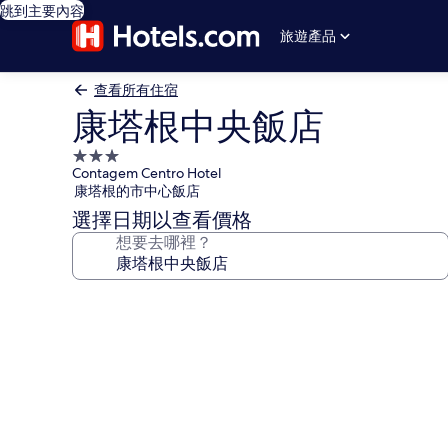
跳到主要內容
旅遊產品
查看所有住宿
康塔根中央飯店
3.0
Contagem Centro Hotel
星
康塔根的市中心飯店
級
選擇日期以查看價格
住
想要去哪裡？
宿
康
塔
根
中
央