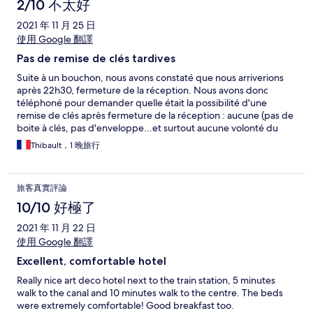
2/10 不太好
2021 年 11 月 25 日
使用 Google 翻譯
Pas de remise de clés tardives
Suite à un bouchon, nous avons constaté que nous arriverions
après 22h30, fermeture de la réception. Nous avons donc
téléphoné pour demander quelle était la possibilité d'une
remise de clés après fermeture de la réception : aucune (pas de
boite à clés, pas d'enveloppe...et surtout aucune volonté du
gérant de trouver une solution). Nous ne demandions pas au
Thibault，1 晚旅行
gérant de rester plus tard, simplement de définir ensemble une
solution pour une remise de clés tardive. Il nous a donc
proprement suggéré de trouver un autre hôtel et d'encaisser la
旅客真實評論
nuit non remboursable. Je respecte les règles mais un hôtel de
ce "standing" sans systeme de remise de clés tardive est pour
10/10 好極了
moi très étonnant. Et ce gérant se targue d être 9,5/10 en
2021 年 11 月 22 日
service client....
使用 Google 翻譯
Excellent, comfortable hotel
Really nice art deco hotel next to the train station, 5 minutes
walk to the canal and 10 minutes walk to the centre. The beds
were extremely comfortable! Good breakfast too.