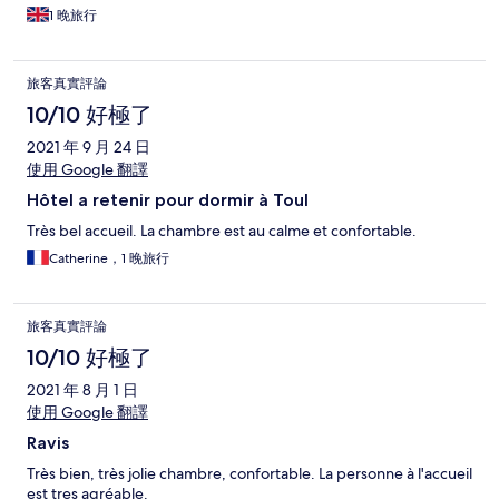
1 晚旅行
旅客真實評論
10/10 好極了
2021 年 9 月 24 日
使用 Google 翻譯
Hôtel a retenir pour dormir à Toul
Très bel accueil. La chambre est au calme et confortable.
Catherine，1 晚旅行
旅客真實評論
10/10 好極了
2021 年 8 月 1 日
使用 Google 翻譯
Ravis
Très bien, très jolie chambre, confortable. La personne à l'accueil
est tres agréable.