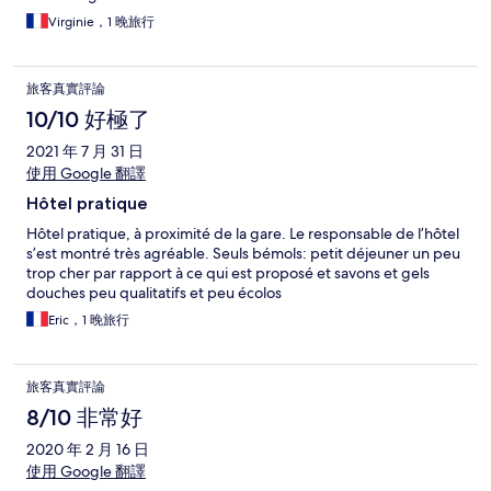
Virginie，1 晚旅行
旅客真實評論
10/10 好極了
2021 年 7 月 31 日
使用 Google 翻譯
Hôtel pratique
Hôtel pratique, à proximité de la gare. Le responsable de l’hôtel
s’est montré très agréable. Seuls bémols: petit déjeuner un peu
trop cher par rapport à ce qui est proposé et savons et gels
douches peu qualitatifs et peu écolos
Eric，1 晚旅行
旅客真實評論
8/10 非常好
2020 年 2 月 16 日
使用 Google 翻譯