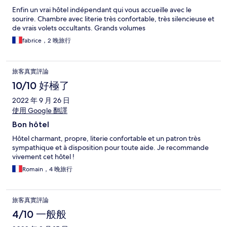
Enfin un vrai hôtel indépendant qui vous accueille avec le
sourire. Chambre avec literie très confortable, très silencieuse et
de vrais volets occultants. Grands volumes
fabrice，2 晚旅行
旅客真實評論
10/10 好極了
2022 年 9 月 26 日
使用 Google 翻譯
Bon hôtel
Hôtel charmant, propre, literie confortable et un patron très
sympathique et à disposition pour toute aide. Je recommande
vivement cet hôtel !
Romain，4 晚旅行
旅客真實評論
4/10 一般般