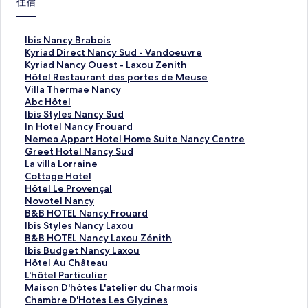
住宿
I
Ibis Nancy Brabois
b
K
Kyriad Direct Nancy Sud - Vandoeuvre
i
y
K
Kyriad Nancy Ouest - Laxou Zenith
s
r
y
H
Hôtel Restaurant des portes de Meuse
N
i
r
ô
V
Villa Thermae Nancy
a
a
i
t
i
A
Abc Hôtel
n
d
a
e
l
b
I
Ibis Styles Nancy Sud
c
D
d
l
l
c
b
I
In Hotel Nancy Frouard
y
i
N
R
a
H
i
n
N
Nemea Appart Hotel Home Suite Nancy Centre
B
r
a
e
T
ô
s
H
e
G
Greet Hotel Nancy Sud
r
e
n
s
h
t
S
o
m
r
L
La villa Lorraine
a
c
c
t
e
e
t
t
e
e
a
C
Cottage Hotel
b
t
y
a
r
l
y
e
a
e
v
o
H
Hôtel Le Provençal
o
N
O
u
m
的
l
l
A
t
i
t
ô
N
Novotel Nancy
i
a
u
r
a
連
e
N
p
H
l
t
t
o
B
B&B HOTEL Nancy Frouard
s
n
e
a
e
結
s
a
p
o
l
a
e
v
&
I
Ibis Styles Nancy Laxou
的
c
s
n
N
N
n
a
t
a
g
l
o
B
b
B
B&B HOTEL Nancy Laxou Zénith
連
y
t
t
a
a
c
r
e
L
e
L
t
H
i
&
I
Ibis Budget Nancy Laxou
結
S
-
d
n
n
y
t
l
o
H
e
e
O
s
B
b
H
Hôtel Au Château
u
L
e
c
c
F
H
N
r
o
P
l
T
S
H
i
ô
L
L'hôtel Particulier
d
a
s
y
y
r
o
a
r
t
r
N
E
t
O
s
t
'
M
Maison D'hôtes L'atelier du Charmois
-
x
p
的
S
o
t
n
a
e
o
a
L
y
T
B
e
h
a
C
Chambre D'Hotes Les Glycines