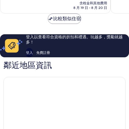
價
含稅金和其他費用
Allain
分，
分，
格
8 月 19 日 - 8 月 20 日
不
非
為
錯
常
NT$2,689
比較類似住宿
哦，
好，
37
162
則
則
評
評
登入以查看符合資格的折扣和禮遇。玩越多，獎勵就越
論
論
多！
登入
免費註冊
鄰近地區資訊