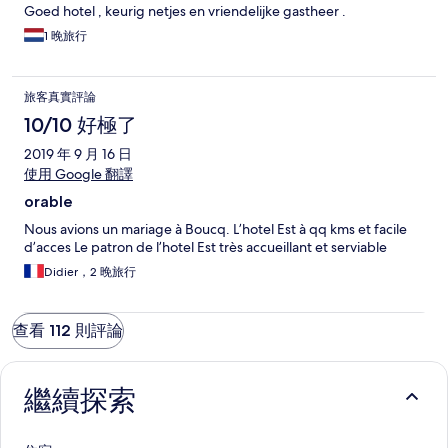
Goed hotel , keurig netjes en vriendelijke gastheer .
1 晚旅行
旅客真實評論
10/10 好極了
2019 年 9 月 16 日
使用 Google 翻譯
orable
Nous avions un mariage à Boucq. L’hotel Est à qq kms et facile
d’acces Le patron de l’hotel Est très accueillant et serviable
Didier，2 晚旅行
查看 112 則評論
繼續探索