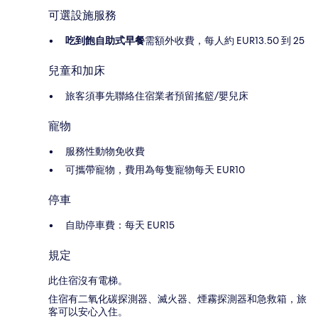
可選設施服務
吃到飽自助式早餐
需額外收費，每人約 EUR13.50 到 25
兒童和加床
旅客須事先聯絡住宿業者預留搖籃/嬰兒床
寵物
服務性動物免收費
可攜帶寵物，費用為每隻寵物每天 EUR10
停車
自助停車費：每天 EUR15
規定
此住宿沒有電梯。
住宿有二氧化碳探測器、滅火器、煙霧探測器和急救箱，旅
客可以安心入住。