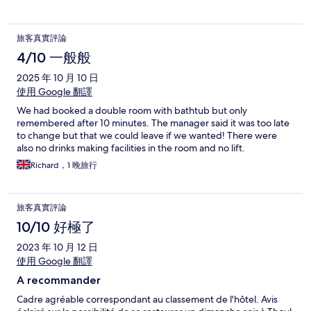
旅客真實評論
4/10 一般般
2025 年 10 月 10 日
使用 Google 翻譯
We had booked a double room with bathtub but only
remembered after 10 minutes. The manager said it was too late
to change but that we could leave if we wanted! There were
also no drinks making facilities in the room and no lift.
Richard，1 晚旅行
旅客真實評論
10/10 好極了
2023 年 10 月 12 日
使用 Google 翻譯
A recommander
Cadre agréable correspondant au classement de l'hôtel. Avis