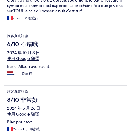
C’était parfait! Ou alors 2 défauts seulement: le patron est archi
sympa et la chambre est superbe! La prochaine fois que je viens
sur TOUL je sais où passer la nuit c’est sur!
kevin，2 晚旅行
旅客真實評論
6/10 不錯哦
2024 年 10 月 3 日
使用 Google 翻譯
Basic. Alleen overnacht.
C.，1 晚旅行
旅客真實評論
8/10 非常好
2024 年 5 月 26 日
使用 Google 翻譯
Bien pour toit
Yannick，1 晚旅行