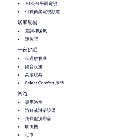
70 公分平面電視
付費衛星電視頻道
居家配備
空調和暖氣
迷你吧
一夜好眠
低過敏寢具
隔音設施
高級寢具
Select Comfort 床墊
衛浴
專用浴室
浴缸或淋浴設備
免費盥洗用品
吹風機
毛巾