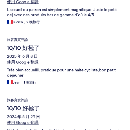
使用 Google 翻譯
L’accueil du patron est simplement magnifique. Juste le petit
dej avec des produits bas de gamme d’où le 4/5
Lucien，2 晚旅行
旅客真實評論
10/10 好極了
2025 年 6 月 8 日
使用 Google 翻譯
Très bien accueilli, pratique pour une halte cycliste,bon petit
déjeuner
Jean，1 晚旅行
旅客真實評論
10/10 好極了
2024 年 5 月 29 日
使用 Google 翻譯