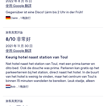
2022 年 8 月 15 日
使用 Google 翻譯
Gegenüber ist eine Disco! Lärm bis 2 Uhr in der Früh!
Claire，1 晚旅行
旅客真實評論
8/10 非常好
2021 年 11 月 30 日
使用 Google 翻譯
Keurig hotel naast station van Toul
Net hotel naast het station van Toul, met een prima kamer en
dito bed. Ook de douche was prima. Parkeren kan gratis op het
parkeerterrein bij het station, direct naast het hotel. In de buurt
van het hotel is weinig te vinden, maar het centrum van Toul is
binnen 15 minuten wandelen te bereiken. Leuk stadje, alleen
jammer dat op de zondagavond dat ik er was bijna alles dicht
Bob，1 晚旅行
was. Wat dat betreft is Nancy (20 minuten rijden) een beter
optie.
旅客真實評論