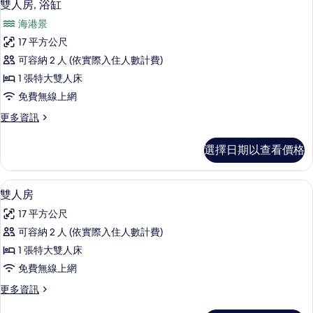
9
雙人房, 浴缸
示
海港景
雙
17 平方公尺
人
可容納 2 人 (依實際入住人數計費)
房,
1 張特大雙人床
浴
免費無線上網
缸
更
更多資訊
的
多
所
雙
選擇日期以查看價格
人
有
房,
相
浴
高級寢具、Select Comfort 床墊、
顯
9
缸
雙人房
片
示
的
17 平方公尺
詳
雙
情
可容納 2 人 (依實際入住人數計費)
人
1 張特大雙人床
房
免費無線上網
的
更
更多資訊
所
多