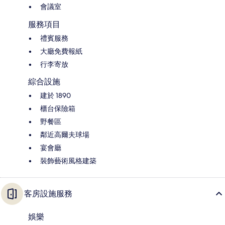
會議室
服務項目
禮賓服務
大廳免費報紙
行李寄放
綜合設施
建於 1890
櫃台保險箱
野餐區
鄰近高爾夫球場
宴會廳
裝飾藝術風格建築
客房設施服務
娛樂