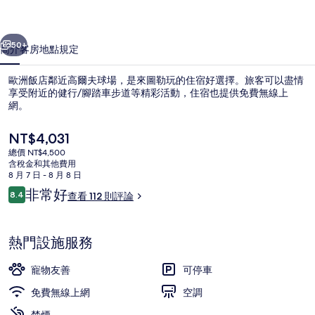
片
一個
下一個
集
50+
簡介
客房
地點
規定
歐洲飯店鄰近高爾夫球場，是來圖勒玩的住宿好選擇。旅客可以盡情
享受附近的健行/腳踏車步道等精彩活動，住宿也提供免費無線上
網。
目
NT$4,031
前
總價 NT$4,500
的
含稅金和其他費用
價
8 月 7 日 - 8 月 8 日
格
評
非常好
8.4
查看 112 則評論
雙人房 | 客房景觀
是
8.4 分，滿分 10 分，
論
NT$4,031
熱門設施服務
寵物友善
可停車
免費無線上網
空調