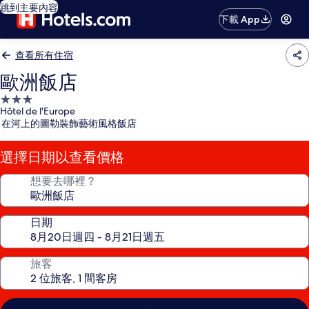
跳到主要內容
下載 App
查看所有住宿
歐洲飯店
3.0
Hôtel de l'Europe
星
在河上的圖勒裝飾藝術風格飯店
級
住
選擇日期以查看價格
宿
想要去哪裡？
日期
旅客