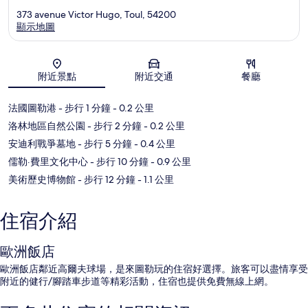
373 avenue Victor Hugo, Toul, 54200
顯示地圖
地圖
附近景點
附近交通
餐廳
法國圖勒港
- 步行 1 分鐘
- 0.2 公里
洛林地區自然公園
- 步行 2 分鐘
- 0.2 公里
安迪利戰爭墓地
- 步行 5 分鐘
- 0.4 公里
儒勒·費里文化中心
- 步行 10 分鐘
- 0.9 公里
美術歷史博物館
- 步行 12 分鐘
- 1.1 公里
住宿介紹
歐洲飯店
歐洲飯店鄰近高爾夫球場，是來圖勒玩的住宿好選擇。旅客可以盡情享受
附近的健行/腳踏車步道等精彩活動，住宿也提供免費無線上網。