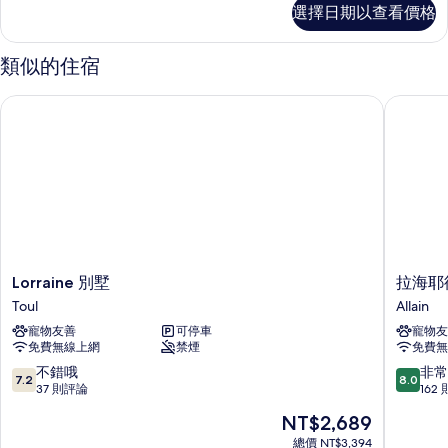
有
雙
選擇日期以查看價格
人
相
房
片
的
類似的住宿
詳
情
Lorraine 別墅
拉海耶德
Lorraine
拉
Lorraine 別墅
拉海耶
別
海
Toul
Allain
墅
耶
寵物友善
可停車
寵物友
Toul
德
免費無線上網
禁煙
免費無
維
格
7.2
8.0
不錯哦
非常
7.2
8.0
尼
分，
分，
37 則評論
162
斯
滿
滿
現
NT$2,689
飯
分
分
在
店
10
10
總價 NT$3,394