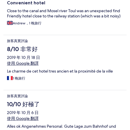
Convenient hotel
Close to the canal and Mosel river Toul was an unexpected find
Friendly hotel close to the railway station (which was a bit noisy)
Andrew，1 晚旅行
旅客真實評論
8/10 非常好
2019 年 10 月 18 日
使用 Google 翻譯
Le charme de cet hotel tres ancien et la proximité de la ville
1 晚旅行
旅客真實評論
10/10 好極了
2019 年 10 月 6 日
使用 Google 翻譯
Alles ok Angenehmes Personal. Gute Lage.zum Bahnhof und