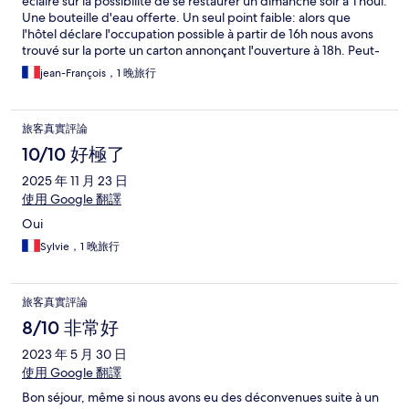
éclairé sur la possibilité de se restaurer un dimanche soir à Thoul.
Une bouteille d'eau offerte. Un seul point faible: alors que
l'hôtel déclare l'occupation possible à partir de 16h nous avons
trouvé sur la porte un carton annonçant l'ouverture à 18h. Peut-
être exceptionnel ?
jean-François，1 晚旅行
旅客真實評論
10/10 好極了
2025 年 11 月 23 日
使用 Google 翻譯
Oui
Sylvie，1 晚旅行
旅客真實評論
8/10 非常好
2023 年 5 月 30 日
使用 Google 翻譯
Bon séjour, même si nous avons eu des déconvenues suite à un