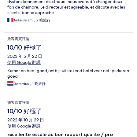
dysfonctionnement électrique, nous avons dû changer deux
fois de chambre. Le directeur est agréable, et discute avec les
clients, bonne approche.
Aïda-Salam，2 晚旅行
旅客真實評論
10/10 好極了
2023 年 5 月 22 日
使用 Google 翻譯
Kamer en bed ,goed,ontbijt uitstekend hotel zeer net ,parkeren
goed
Gerardus，1 晚旅行
旅客真實評論
10/10 好極了
2022 年 10 月 29 日
使用 Google 翻譯
Excellente escale au bon rapport qualité / prix