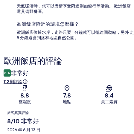
天氣暖活時，您可以盡情享受附近例如健行等活動。 歐洲飯店
還具備野餐區。
歐洲飯店附近的環境怎麼樣？
歐洲飯店位於水岸，走路只要 1 分鐘就可以抵達圖勒站，另外 走
5 分鐘還會到洛林地區自然公園。
歐洲飯店的評論
評
論
非常好
8.4
112 則評論
8.8
7.8
8.4
整潔度
地點
員工素質
評
旅客真實評論
論
8/10 非常好
2026 年 6 月 13 日