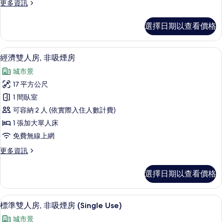
更
更多資訊
煙
多
房
傳
選擇日期以查看價格
統
(Japanese
套
Style
房,
客房景觀
顯
A)
6
非
經濟雙人房, 非吸煙房
示
吸
的
城市景
煙
經
所
房
17 平方公尺
濟
(Japanese
有
1 間臥室
Style
雙
相
A)
可容納 2 人 (依實際入住人數計費)
人
片
的
1 張加大單人床
詳
房,
免費無線上網
情
非
更
更多資訊
吸
多
煙
經
選擇日期以查看價格
濟
房
雙
的
人
客房景觀
顯
5
房,
標準雙人房, 非吸煙房 (Single Use)
所
示
非
有
城市景
吸