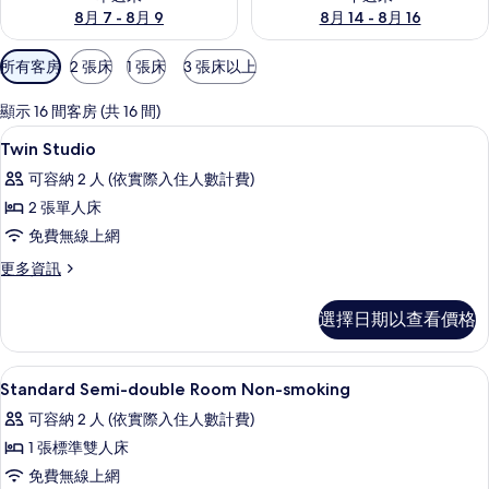
8月 7 - 8月 9
8月 14 - 8月 16
可
所有客房
2 張床
1 張床
3 張床以上
用
的
顯示 16 間客房 (共 16 間)
客
高級寢具、客房內保險箱、書桌、遮光
顯
1
Twin Studio
房
示
篩
可容納 2 人 (依實際入住人數計費)
Twin
選
2 張單人床
Studio
條
免費無線上網
的
件
更
更多資訊
所
多
有
Twin
選擇日期以查看價格
Studio
相
的
片
詳
高級寢具、客房內保險箱、書桌、遮光
顯
1
情
Standard Semi-double Room Non-smoking
示
可容納 2 人 (依實際入住人數計費)
Standard
1 張標準雙人床
Semi-
免費無線上網
double