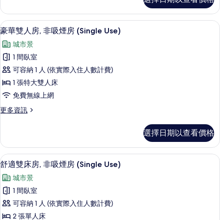
準
煙
雙
房
床
客房景觀
顯
5
房,
豪華雙人房, 非吸煙房 (Single Use)
(Single
示
非
Use)
城市景
吸
豪
的
煙
1 間臥室
華
房
所
可容納 1 人 (依實際入住人數計費)
(Single
雙
有
Use)
1 張特大雙人床
人
的
相
免費無線上網
詳
房,
片
情
更
更多資訊
非
多
吸
豪
選擇日期以查看價格
華
煙
雙
房
人
客房景觀
顯
6
房,
舒適雙床房, 非吸煙房 (Single Use)
(Single
示
非
Use)
城市景
吸
舒
的
煙
1 間臥室
適
房
所
可容納 1 人 (依實際入住人數計費)
(Single
雙
有
Use)
2 張單人床