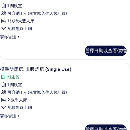
標
煙
相
1 間臥室
準
房
片
可容納 1 人 (依實際入住人數計費)
的
雙
詳
1 張特大雙人床
人
情
免費無線上網
房,
更
更多資訊
非
多
吸
標
選擇日期以查看價格
準
煙
雙
房
人
客房景觀
顯
6
房,
標準雙床房, 非吸煙房 (Single Use)
(Single
示
非
Use)
城市景
吸
標
的
煙
1 間臥室
準
房
所
可容納 1 人 (依實際入住人數計費)
(Single
雙
有
Use)
2 張單人床
床
的
相
免費無線上網
詳
房,
片
情
更
更多資訊
非
多
吸
標
選擇日期以查看價格