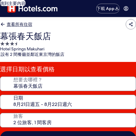
跳到主要內容
下載 App
查看所有住宿
幕張春天飯店
3.5
Hotel Springs Makuhari
星
設有 2 間餐廳並鄰近東京灣的飯店
級
住
選擇日期以查看價格
宿
想要去哪裡？
日期
旅客