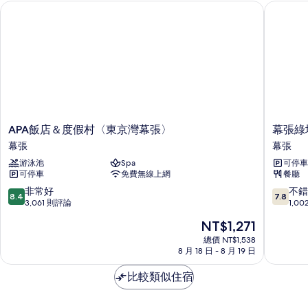
有
APA飯店＆度假村〈東京灣幕張〉
幕張綠塔
房
相
(Studio)
的
片
詳
情
APA
幕
APA飯店＆度假村〈東京灣幕張〉
幕張綠
飯
張
幕張
幕張
店
綠
游泳池
Spa
可停車
＆
塔
可停車
免費無線上網
餐廳
度
飯
假
店
8.4
7.8
非常好
不錯
8.4
7.8
村
幕
分，
分，
3,061 則評論
1,0
〈東
張
滿
滿
現
NT$1,271
京
分
分
在
灣
10
10
總價 NT$1,538
價
幕
8 月 18 日 - 8 月 19 日
分，
分，
格
張〉
非
不
為
幕
比較類似住宿
常
錯
NT$1,271
張
好，
哦，
3,061
1,002