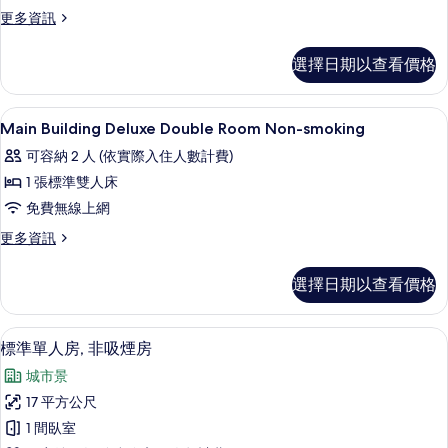
Room
更
更多資訊
多
Non-
Standard
smoking
選擇日期以查看價格
Semi-
的
double
Room
所
高級寢具、客房內保險箱、書桌、遮光
顯
1
Non-
Main Building Deluxe Double Room Non-smoking
有
示
smoking
可容納 2 人 (依實際入住人數計費)
的
相
Main
詳
1 張標準雙人床
片
Building
情
免費無線上網
Deluxe
Double
更
更多資訊
多
Room
Main
Non-
選擇日期以查看價格
Building
smoking
Deluxe
Double
的
客房景觀
顯
6
Room
標準單人房, 非吸煙房
所
示
Non-
城市景
有
smoking
標
的
17 平方公尺
相
準
詳
1 間臥室
片
情
單