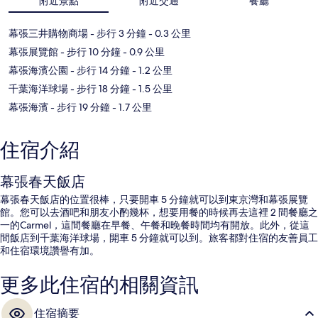
附近景點
附近交通
餐廳
幕張三井購物商場
- 步行 3 分鐘
- 0.3 公里
幕張展覽館
- 步行 10 分鐘
- 0.9 公里
幕張海濱公園
- 步行 14 分鐘
- 1.2 公里
千葉海洋球場
- 步行 18 分鐘
- 1.5 公里
幕張海濱
- 步行 19 分鐘
- 1.7 公里
住宿介紹
幕張春天飯店
幕張春天飯店的位置很棒，只要開車 5 分鐘就可以到東京灣和幕張展覽
館。您可以去酒吧和朋友小酌幾杯，想要用餐的時候再去這裡 2 間餐廳之
一的Carmel，這間餐廳在早餐、午餐和晚餐時間均有開放。此外，從這
間飯店到千葉海洋球場，開車 5 分鐘就可以到。旅客都對住宿的友善員工
和住宿環境讚譽有加。
更多此住宿的相關資訊
住宿摘要