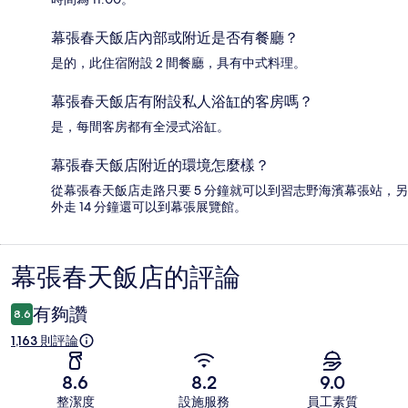
幕張春天飯店內部或附近是否有餐廳？
是的，此住宿附設 2 間餐廳，具有中式料理。
幕張春天飯店有附設私人浴缸的客房嗎？
是，每間客房都有全浸式浴缸。
幕張春天飯店附近的環境怎麼樣？
從幕張春天飯店走路只要 5 分鐘就可以到習志野海濱幕張站，另
外走 14 分鐘還可以到幕張展覽館。
幕張春天飯店的評論
評
論
有夠讚
8.6
1,163 則評論
8.6
8.2
9.0
整潔度
設施服務
員工素質