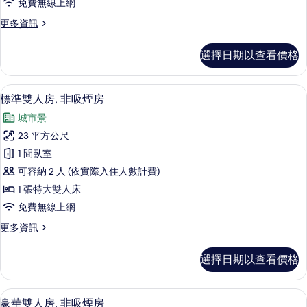
免費無線上網
非
更
更多資訊
吸
多
煙
行
選擇日期以查看價格
政
房
雙
的
床
客房景觀
顯
5
房,
標準雙人房, 非吸煙房
所
示
非
有
城市景
吸
標
煙
相
23 平方公尺
準
房
片
1 間臥室
的
雙
詳
可容納 2 人 (依實際入住人數計費)
人
情
1 張特大雙人床
房,
免費無線上網
非
更
更多資訊
吸
多
煙
標
選擇日期以查看價格
準
房
雙
的
人
客房景觀
顯
5
房,
豪華雙人房, 非吸煙房
所