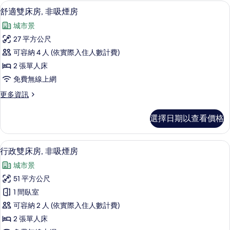
房
床
客房景觀
顯
6
房,
舒適雙床房, 非吸煙房
的
示
非
所
城市景
吸
舒
煙
有
27 平方公尺
適
房
相
可容納 4 人 (依實際入住人數計費)
的
雙
詳
片
2 張單人床
床
情
免費無線上網
房,
更
更多資訊
非
多
吸
舒
選擇日期以查看價格
適
煙
雙
房
床
行政雙床房, 非吸煙房 | 高級寢具、
顯
10
房,
行政雙床房, 非吸煙房
的
示
非
所
城市景
吸
行
煙
有
51 平方公尺
政
房
相
1 間臥室
的
雙
詳
片
可容納 2 人 (依實際入住人數計費)
床
情
2 張單人床
房,