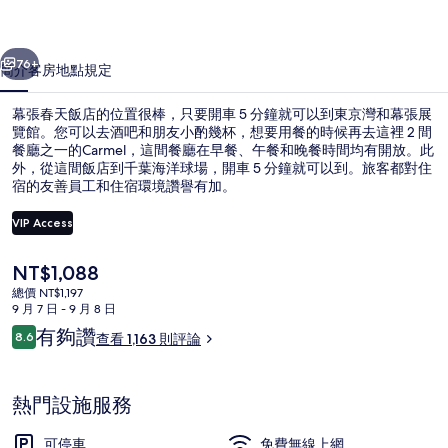
的
一個
下一個
相
76+
簡介
客房
地點
規定
片
幕張春天飯店的位置很棒，只要開車 5 分鐘就可以到東京灣和幕張展
集
覽館。您可以去酒吧和朋友小酌幾杯，想要用餐的時候再去這裡 2 間
餐廳之一的Carmel，這間餐廳在早餐、午餐和晚餐時間均有開放。此
外，從這間飯店到千葉海洋球場，開車 5 分鐘就可以到。旅客都對住
宿的友善員工和住宿環境讚譽有加。
VIP Access
目
NT$1,088
住宿正面 (夜晚)
前
總價 NT$1,197
的
9 月 7 日 - 9 月 8 日
價
評
有夠讚
8.6
查看 1,163 則評論
格
8.6 分，滿分 10 分，
論
是
NT$1,088
熱門設施服務
可停車
免費無線上網