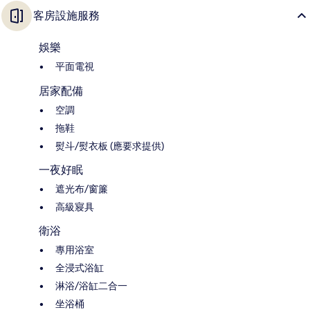
客房設施服務
娛樂
平面電視
居家配備
空調
拖鞋
熨斗/熨衣板 (應要求提供)
一夜好眠
遮光布/窗簾
高級寢具
衛浴
專用浴室
全浸式浴缸
淋浴/浴缸二合一
坐浴桶