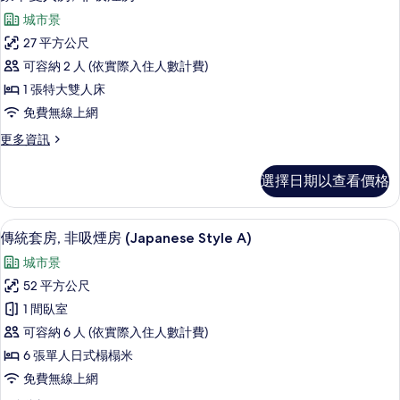
示
非
有
城市景
吸
豪
煙
相
27 平方公尺
華
房
片
可容納 2 人 (依實際入住人數計費)
的
雙
詳
1 張特大雙人床
人
情
免費無線上網
房,
更
更多資訊
非
多
吸
豪
選擇日期以查看價格
華
煙
雙
房
人
傳統套房, 非吸煙房 (Japanese St
顯
8
房,
傳統套房, 非吸煙房 (Japanese Style A)
的
示
非
所
城市景
吸
傳
煙
有
52 平方公尺
統
房
相
1 間臥室
的
套
詳
片
可容納 6 人 (依實際入住人數計費)
房,
情
6 張單人日式榻榻米
非
免費無線上網
吸