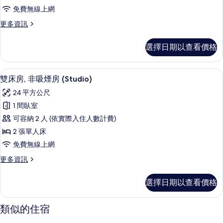
床
的
相
免費無線上網
詳
房,
片
情
更
更多資訊
非
多
吸
舒
選擇日期以查看價格
適
煙
雙
房
床
雙床房, 非吸煙房 (Studio) | 高
顯
1
房,
雙床房, 非吸煙房 (Studio)
(Single
示
非
Use)
24 平方公尺
吸
雙
的
煙
1 間臥室
床
房
所
可容納 2 人 (依實際入住人數計費)
(Single
房,
有
Use)
2 張單人床
非
的
相
免費無線上網
詳
吸
片
情
更
更多資訊
煙
多
房
雙
選擇日期以查看價格
床
(Studio)
房,
的
非
類似的住宿
吸
所
煙