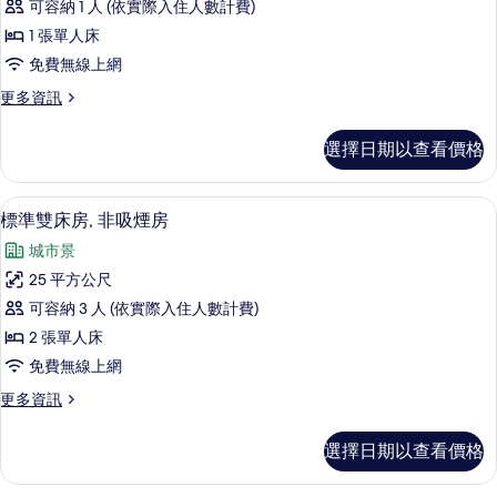
可容納 1 人 (依實際入住人數計費)
人
1 張單人床
房,
免費無線上網
非
更
更多資訊
吸
多
煙
標
選擇日期以查看價格
準
房
單
的
人
客房景觀
顯
6
房,
標準雙床房, 非吸煙房
所
示
非
有
城市景
吸
標
煙
相
25 平方公尺
準
房
片
可容納 3 人 (依實際入住人數計費)
的
雙
詳
2 張單人床
床
情
免費無線上網
房,
更
更多資訊
非
多
吸
標
選擇日期以查看價格
準
煙
雙