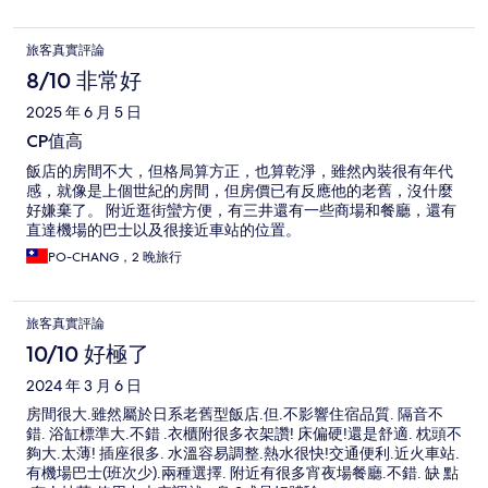
旅客真實評論
8/10 非常好
2025 年 6 月 5 日
CP值高
飯店的房間不大，但格局算方正，也算乾淨，雖然內裝很有年代
感，就像是上個世紀的房間，但房價已有反應他的老舊，沒什麼
好嫌棄了。 附近逛街蠻方便，有三井還有一些商場和餐廳，還有
直達機場的巴士以及很接近車站的位置。
PO-CHANG，2 晚旅行
旅客真實評論
10/10 好極了
2024 年 3 月 6 日
房間很大.雖然屬於日系老舊型飯店.但.不影響住宿品質. 隔音不
錯. 浴缸標準大.不錯 .衣櫃附很多衣架讚! 床偏硬!還是舒適. 枕頭不
夠大.太薄! 插座很多. 水溫容易調整.熱水很快!交通便利.近火車站.
有機場巴士(班次少).兩種選擇. 附近有很多宵夜場餐廳.不錯. 缺 點