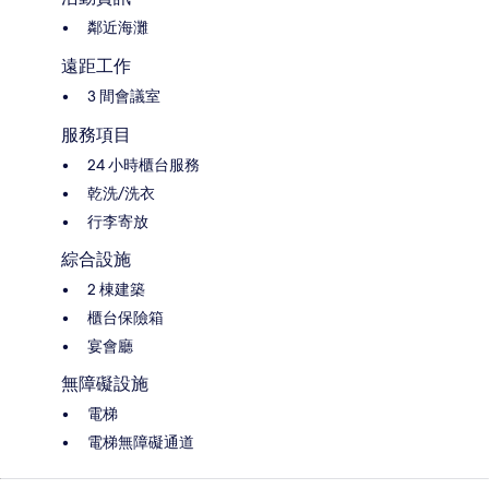
鄰近海灘
遠距工作
3 間會議室
服務項目
24 小時櫃台服務
乾洗/洗衣
行李寄放
綜合設施
2 棟建築
櫃台保險箱
宴會廳
無障礙設施
電梯
電梯無障礙通道