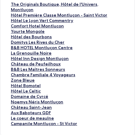
T
The Originals Boutique, Hôtel de l'Univers,
h
Montluçon
e
H
Hôtel Première Classe Montluçon - Saint Victor
O
ô
H
Hôtel Le Lyon Vert Commentry
r
t
ô
C
Comfort Hotel Montlucon
i
e
t
o
Y
Yourte Mongole
g
l
e
m
o
H
Hôtel des Bourbons
i
P
l
f
u
ô
D
Domitys Les Rives du Cher
n
r
L
o
r
t
o
B
B&B HOTEL Montluçon Centre
a
e
e
r
t
e
m
&
L
La Grenouille Noire
l
m
L
t
e
l
i
B
a
H
Hôtel Inn Design Montluçon
s
i
y
H
M
d
t
H
G
ô
C
Château de Peufeilhoux
B
è
o
o
o
e
y
O
r
t
h
B
B&B Les Maîtres Sonneurs
o
r
n
t
n
s
s
T
e
e
â
&
C
Chambre Familiale 4 Voyageurs
u
e
V
e
g
B
L
E
n
l
t
B
h
Z
Zone Bleue
t
C
e
l
o
o
e
L
o
I
e
L
a
o
H
Hôtel Bomotel
i
l
r
M
l
u
s
M
u
n
a
e
m
n
ô
H
Hôtel Le Celtic
q
a
t
o
e
r
R
o
i
n
u
s
b
e
t
ô
D
Domaine de Cyrcé
u
s
C
n
的
b
i
n
l
D
d
M
r
B
e
t
o
N
Noemys Néris Montluçon
e
s
o
t
連
o
v
t
l
e
e
a
e
l
l
e
m
o
C
Château Saint-Jean
,
e
m
l
結
n
e
l
e
s
P
î
F
e
B
l
a
e
h
A
Aux Baboteurs GDF
H
M
m
u
s
s
u
N
i
e
t
a
u
o
L
i
m
â
u
L
Le coeur de meaulne
ô
o
e
c
的
d
ç
o
g
u
r
m
e
m
e
n
y
t
x
e
C
Campanile Montluçon - St Victor
t
n
n
o
連
u
o
i
n
f
e
i
的
o
C
e
s
e
B
c
a
e
t
t
n
結
C
n
r
M
e
s
l
連
t
e
d
N
a
a
o
m