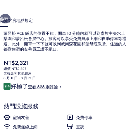
的
一個
下一個
相
19+
簡介
客房
地點
規定
片
蒙呂松 ACE 飯店的位置不錯，開車 10 分鐘內就可以到盧埃中央水上
集
樂園和蒙呂松會展中心。旅客可以享受免費無線上網和自助停車等禮
遇。此外，開車一下下就可以到威爾森花園和聖母院教堂。住過的人
都對住宿的友善員工讚不絕口。
目
NT$2,321
前
總價 NT$2,627
的
含稅金和其他費用
價
8 月 11 日 - 8 月 12 日
每日付費供應吃到飽自助式早餐
格
評
好極了
9.4
查看 626 則評論
是
9.4 分，滿分 10 分，
論
NT$2,321
熱門設施服務
寵物友善
免費停車
免費無線上網
空調