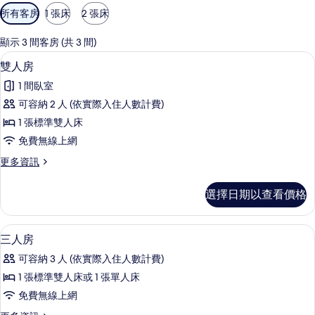
可
所有客房
1 張床
2 張床
用
的
顯示 3 間客房 (共 3 間)
客
雙人房 | 書桌、隔音、免費無線上網、
顯
4
雙人房
房
示
篩
1 間臥室
雙
選
可容納 2 人 (依實際入住人數計費)
人
條
1 張標準雙人床
房
件
免費無線上網
的
更
更多資訊
所
多
有
雙
選擇日期以查看價格
人
相
房
片
的
三人房 | 書桌、隔音、免費無線上網、
顯
5
詳
三人房
示
情
可容納 3 人 (依實際入住人數計費)
三
1 張標準雙人床或 1 張單人床
人
免費無線上網
房