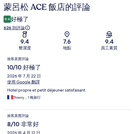
蒙呂松 ACE 飯店的評論
評
論
好極了
9.4
626 則評論
9.4
7.6
9.4
整潔度
地點
員工素質
評
旅客真實評論
論
10/10 好極了
2026 年 7 月 22 日
使用 Google 翻譯
Hotel propre et petit déjeuner satisfaisant.
Thierry，1 晚旅行
旅客真實評論
8/10 非常好
2026 年 4 月 12 日