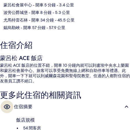
蒙呂松會展中心
- 開車 5 分鐘
- 3.4 公里
波旁公爵城堡
- 開車 8 分鐘
- 5.3 公里
尤馬特雷石林
- 開車 34 分鐘
- 45.5 公里
錫烏勒峽
- 開車 57 分鐘
- 57.9 公里
住宿介紹
蒙呂松 ACE 飯店
蒙呂松 ACE 飯店的位置不錯，開車 10 分鐘內就可以到盧埃中央水上樂園
和蒙呂松會展中心。旅客可以享受免費無線上網和自助停車等禮遇。此
外，開車一下下就可以到威爾森花園和聖母院教堂。住過的人都對住宿的
友善員工讚不絕口。
更多此住宿的相關資訊
住宿摘要
飯店規模
54 間客房