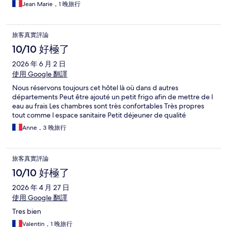
Jean Marie，1 晚旅行
旅客真實評論
10/10 好極了
2026 年 6 月 2 日
使用 Google 翻譯
Nous réservons toujours cet hôtel là où dans d autres
départements Peut être ajouté un petit frigo afin de mettre de l
eau au frais Les chambres sont très confortables Très propres
tout comme l espace sanitaire Petit déjeuner de qualité
Anne，3 晚旅行
旅客真實評論
10/10 好極了
2026 年 4 月 27 日
使用 Google 翻譯
Tres bien
Valentin，1 晚旅行