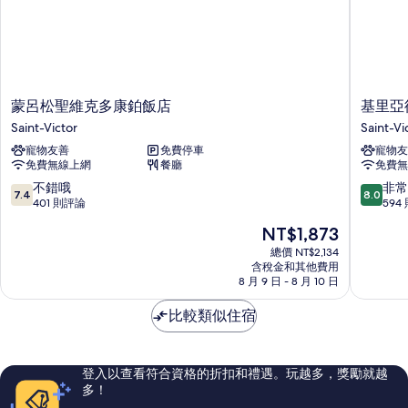
蒙
基
蒙呂松聖維克多康鉑飯店
基里亞
呂
里
Saint-Victor
Saint-Vi
松
亞
寵物友善
免費停車
寵物友
聖
德
免費無線上網
餐廳
免費無
維
蒙
克
呂
7.4
8.0
不錯哦
非常
7.4
8.0
多
松
分，
分，
401 則評論
594
康
-
滿
滿
現
NT$1,873
鉑
聖
分
分
在
飯
維
10
10
總價 NT$2,134
價
店
含稅金和其他費用
克
分，
分，
格
8 月 9 日 - 8 月 10 日
Saint-
托
不
非
為
Victor
Saint-
錯
常
NT$1,873
比較類似住宿
Victor
哦，
好，
401
594
則
則
評
評
登入以查看符合資格的折扣和禮遇。玩越多，獎勵就越
論
論
多！