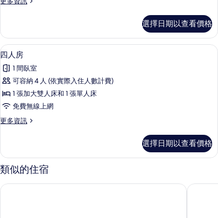
更
更多資訊
的
多
所
三
選擇日期以查看價格
人
有
房
相
的
四人房 | 書桌、隔音、免費無線上網、
顯
3
詳
四人房
片
示
情
1 間臥室
四
可容納 4 人 (依實際入住人數計費)
人
1 張加大雙人床和 1 張單人床
房
免費無線上網
的
更
更多資訊
所
多
有
四
選擇日期以查看價格
人
相
房
片
的
類似的住宿
詳
情
蒙呂松聖維克多康鉑飯店
基里亞德