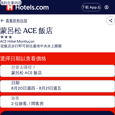
跳到主要內容
下載 App
查看所有住宿
蒙呂松 ACE 飯店
3.0
ACE Hôtel Montluçon
星
從飯店步行即可前往盧埃中央水上樂園
級
住
選擇日期以查看價格
宿
想要去哪裡？
日期
旅客