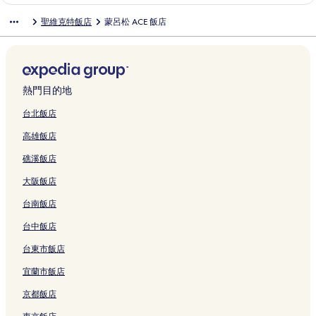
l
l
r
的
h
C
e
o
i
S
i
結
e
l
e
é
u
b
e
p
聖維克特飯店
蒙呂松 ACE 飯店
d
u
y
連
e
e
的
n
l
o
a
l
t
C
r
S
o
u
a
e
ç
的
結
r
n
連
t
h
n
l
的
i
y
i
a
t
r
n
l
o
連
的
t
結
l
o
n
e
連
c
r
s
i
e
d
i
'
n
結
連
r
u
u
e
4
結
的
c
M
n
u
e
l
U
-
結
e
ç
x
u
V
連
é
o
t
r
m
e
n
S
的
o
的
r
o
結
的
n
-
s
e
M
熱門目的地
i
a
連
n
連
s
y
連
t
J
G
a
o
v
i
結
的
結
的
a
結
l
e
D
u
n
台北飯店
e
n
連
連
g
u
a
F
l
t
高雄飯店
r
t
結
結
e
ç
n
的
n
l
s
V
u
o
的
連
e
u
礁溪飯店
,
i
r
n
連
結
的
ç
M
c
s
的
結
連
o
大阪飯店
o
t
的
連
結
n
n
o
連
結
-
台南飯店
t
r
結
S
l
的
t
台中飯店
u
連
V
台東市飯店
ç
結
i
o
c
宜蘭市飯店
n
t
的
o
京都飯店
連
r
結
的