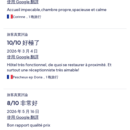
使用 Google 翻譯
Accueil impecable,chambre propre,spacieuse et calme
Corinne，1 晚旅行
旅客真實評論
10/10 好極了
2026 年 3 月 4 日
使用 Google 翻譯
Hôtel très fonctionnel, de quoi se restaurer à proximité. Et
surtout une réceptionniste très aimable!
Pescheux ep Doria，1 晚旅行
旅客真實評論
8/10 非常好
2026 年 5 月 16 日
使用 Google 翻譯
Bon rapport qualité prix