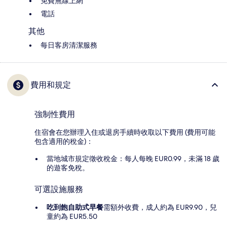
免費無線上網
電話
其他
每日客房清潔服務
費用和規定
強制性費用
住宿會在您辦理入住或退房手續時收取以下費用 (費用可能
包含適用的稅金)：
當地城市規定徵收稅金：每人每晚 EUR0.99，未滿 18 歲
的遊客免稅。
可選設施服務
吃到飽自助式早餐
需額外收費，成人約為 EUR9.90，兒
童約為 EUR5.50