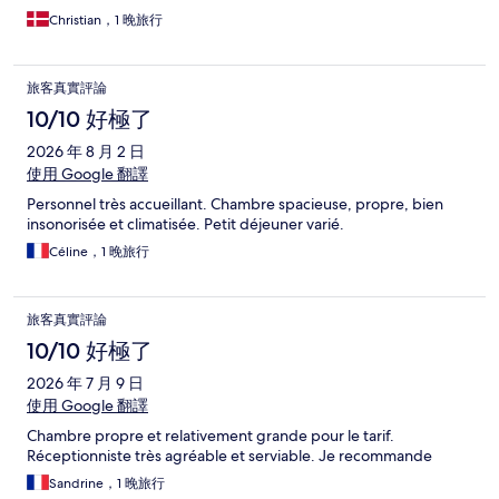
Christian，1 晚旅行
旅客真實評論
10/10 好極了
2026 年 8 月 2 日
使用 Google 翻譯
Personnel très accueillant. Chambre spacieuse, propre, bien
insonorisée et climatisée. Petit déjeuner varié.
Céline，1 晚旅行
旅客真實評論
10/10 好極了
2026 年 7 月 9 日
使用 Google 翻譯
Chambre propre et relativement grande pour le tarif.
Réceptionniste très agréable et serviable. Je recommande
Sandrine，1 晚旅行