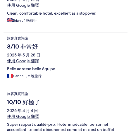
使用 Google 翻譯
Clean, comfortable hotel, excellent as a stopover.
Brian，1 晚旅行
旅客真實評論
8/10 非常好
2025 年 5 月 28 日
使用 Google 翻譯
Belle adresse belle équipe
Gabriel，2 晚旅行
旅客真實評論
10/10 好極了
2026 年 4 月 4 日
使用 Google 翻譯
Super rapport qualité-prix. Hotel impécable, personnel
accueillant. Le petit déjeuner est complet et c'est un buffet.