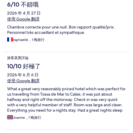
6/10 不錯哦
2026 年 4 月 27 日
使用 Google 翻譯
Chambre correcte pour une nuit. Bon rapport qualité/prix.
Personnel très accueillant et sympathique.
raphaelle，1 晚旅行
旅客真實評論
10/10 好極了
2026 年 6 月 6 日
使用 Google 翻譯
What a great very reasonably priced hotel which was perfect for
us travelling from Tossa de Mar to Calais, it was just about
halfway and right off the motorway. Check in was very quick
with a very helpful member of staff. Room was large and clean.
Everything you need for a nights stay. Had a great nights sleep
in comfy beds. A very convenient restaurant bar/grill right
Joanne，1 晚旅行
across the road and a pub a little further along. We would
definitely recommend and glad we found it for future trips.