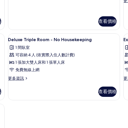
更
更
床
行
多
-
政
房
De
N
特
Do
的
大
H
or
格
查看價格
床
所
Tw
房
R
有
的
斗/熨衣板
客房內保險箱、書桌、隔音、熨斗/熨
顯
-
1
詳
Deluxe Triple Room - No Housekeeping
E
相
N
示
情
Ho
片
1 間臥室
Deluxe
E
的
可容納 4 人 (依實際入住人數計費)
詳
Triple
D
情
1 張加大雙人床和 1 張單人床
Room
o
免費無線上網
-
T
No
R
更
更
更多資訊
更
多
多
Housekeeping
-
Deluxe
Ex
N
的
格
查看價格
Triple
Do
H
所
Room
or
-
Tw
有
斗/熨衣板
No
R
相
Housekeeping
-
的
N
片
詳
Ho