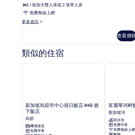
Single
情
1 張加大雙人床或 2 張單人床
Room
免費無線上網
-
No
更
更多資訊
多
Housekeeping
Executive
的
查看價
Single
所
Room
-
有
類似的住宿
No
相
Housekeeping
的
新加坡烏節市中心假日飯店 IHG 旗下飯店
富麗華河畔飯
片
詳
情
新
富
新加坡烏節市中心假日飯店 IHG 旗
富麗華河畔
加
麗
下飯店
新加坡河
坡
華
烏節
游泳池
烏
河
免費停車
節
機場接送
畔
免費無線上網
免費停車
市
飯
餐廳