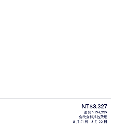
箱、書桌、隔音、熨斗/熨衣板
大廳
目
NT$3,327
前
總價 NT$4,039
的
含稅金和其他費用
點心吧
價
8 月 21 日 - 8 月 22 日
格
是