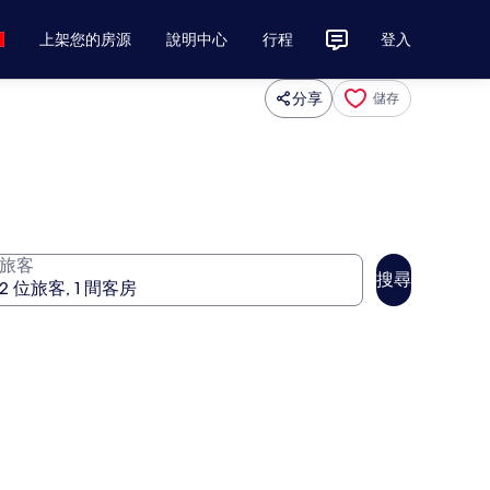
上架您的房源
說明中心
行程
登入
分享
儲存
旅客
搜尋