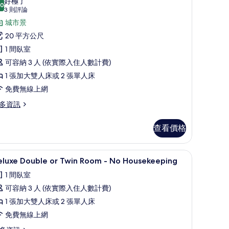
好極了
.0
xecutive
10.0 分，滿分 10 分
(3
3 則評論
ouble
則
城市景
評
r
20 平方公尺
論)
win
1 間臥室
oom
可容納 3 人 (依實際入住人數計費)
的
1 張加大雙人床或 2 張單人床
所
免費無線上網
有
多資訊
相
片
ecutive
查看價格
uble
in
衣板
客房內保險箱、書桌、隔音、熨斗/熨衣板
顯
1
oom
eluxe Double or Twin Room - No Housekeeping
示
1 間臥室
eluxe
可容納 3 人 (依實際入住人數計費)
ouble
1 張加大雙人床或 2 張單人床
r
免費無線上網
win
oom