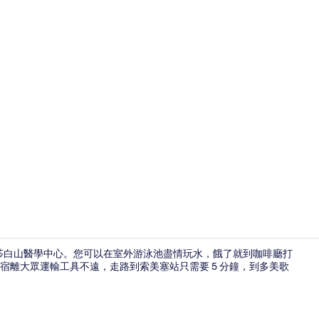
客房內保險
莉莎白山醫學中心。您可以在室外游泳池盡情玩水，餓了就到咖啡廳打
宿離大眾運輸工具不遠，走路到索美塞站只需要 5 分鐘，到多美歌
住宿景觀