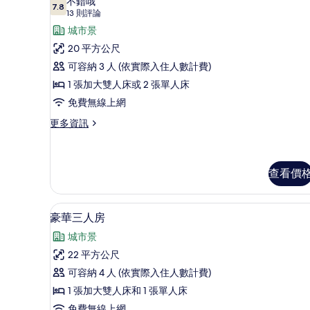
不錯哦
7.8
Deluxe
7.8 分，滿分 10 分
(13
13 則評論
Double
則
城市景
評
or
20 平方公尺
論)
Twin
可容納 3 人 (依實際入住人數計費)
Room
1 張加大雙人床或 2 張單人床
的
免費無線上網
所
更
更多資訊
有
多
相
Deluxe
Double
片
or
查看價
Twin
Room
客房內保險箱、書桌、隔音、熨
顯
的
7
豪華三人房
詳
示
情
城市景
豪
22 平方公尺
華
可容納 4 人 (依實際入住人數計費)
三
1 張加大雙人床和 1 張單人床
人
免費無線上網