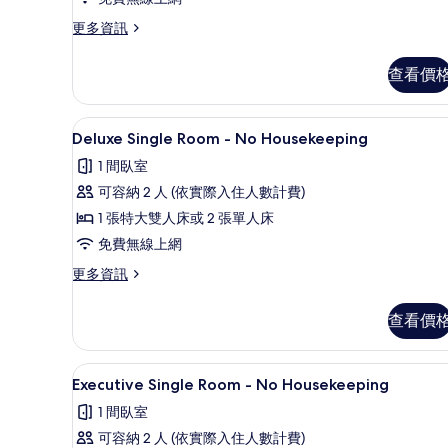
房
更
更多資訊
的
多
所
豪
查看價
華
有
三
相
人
客房內保險箱、書桌、隔音、熨
顯
1
房
Deluxe Single Room - No Housekeeping
片
示
的
1 間臥室
詳
Deluxe
情
可容納 2 人 (依實際入住人數計費)
Single
1 張特大雙人床或 2 張單人床
Room
免費無線上網
-
No
更
更多資訊
多
Housekeeping
Deluxe
的
查看價
Single
所
Room
-
有
客房內保險箱、書桌、隔音、熨
顯
1
No
Executive Single Room - No Housekeeping
相
示
Housekeeping
1 間臥室
的
片
Executive
詳
可容納 2 人 (依實際入住人數計費)