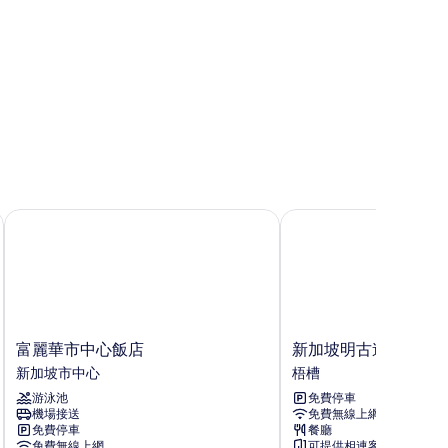
片
富麗華市中心飯店
新加坡明古連街宜必思
富
新
富麗華市中心飯店
新加坡明古連街宜必
麗
加
新加坡市中心
梧槽
華
坡
游泳池
免費停車
市
明
機場接送
免費無線上網
中
古
免費停車
餐廳
心
連
免費無線上網
可提供相連客房