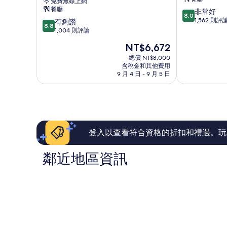
免費無線上網
中
店
餐廳
8.0
非常好
心
新
8.0
分，
1,562 則評
8.8
假
有夠讚
加
8.8
滿
分，
日
1,004 則評論
坡
分
滿
飯
河
現
NT$6,672
10
分
店
在
分，
10
IHG
總價 NT$8,000
價
非
含稅金和其他費用
分，
旗
格
9 月 4 日 - 9 月 5 日
常
有
下
為
好，
夠
飯
NT$6,672
1,562
讚，
店
則
1,004
烏
評
則
節
論
評
論
登入以查看符合資格的折扣和禮遇。玩
鄰近地區資訊