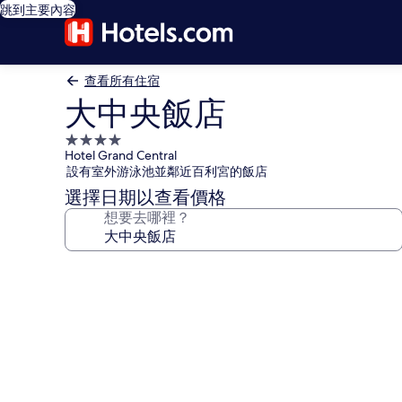
跳到主要內容
查看所有住宿
大中央飯店
4.0
Hotel Grand Central
星
設有室外游泳池並鄰近百利宮的飯店
級
選擇日期以查看價格
住
想要去哪裡？
宿
大
中
央
飯
店