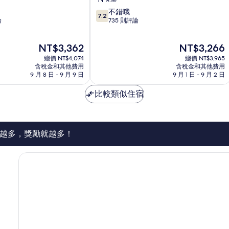
大
7.2
不錯哦
臣
7.2
分，
論
735 則評論
飯
滿
店
分
烏
現
現
NT$3,362
NT$3,266
10
節
在
在
分，
總價 NT$4,074
總價 NT$3,965
價
價
不
含稅金和其他費用
含稅金和其他費用
格
格
9 月 8 日 - 9 月 9 日
9 月 1 日 - 9 月 2 日
錯
為
為
哦，
NT$3,362
NT$3,266
比較類似住宿
735
則
評
論
越多，獎勵就越多！