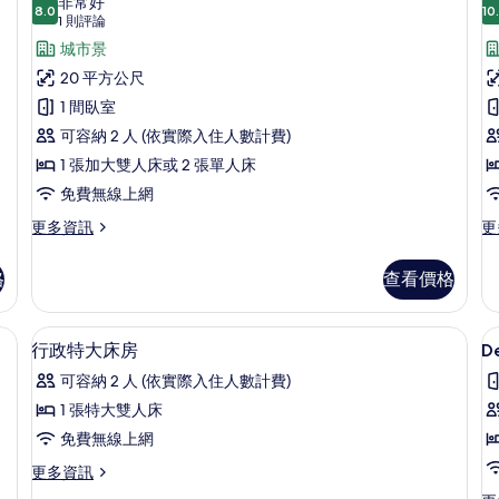
非常好
8.0
詳
10
E
8.0 分，滿分 10 分
行
(1
1 則評論
情
則
D
政
城市景
評
o
單
20 平方公尺
論)
T
人
1 間臥室
R
房
可容納 2 人 (依實際入住人數計費)
的
1 張加大雙人床或 2 張單人床
所
免費無線上網
有
更
更
更多資訊
更
多
多
相
行
Ex
格
查看價格
片
政
Do
單
or
人
Tw
斗/熨衣板
客房內保險箱、書桌、隔音、熨斗/熨
顯
4
房
R
行政特大床房
D
示
的
的
可容納 2 人 (依實際入住人數計費)
詳
詳
D
行
情
情
1 張特大雙人床
D
政
免費無線上網
o
特
T
更
更多資訊
大
多
R