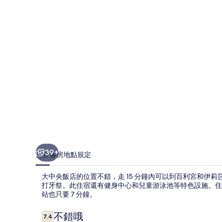
的
相
片
集
39+
簡介
客房
地點
規定
大中央飯店的位置不錯，走 15 分鐘內可以到百利宮和伊
打牙祭。此住宿還有健身中心和兒童游泳池等特色設施。住
站也只要 7 分鐘。
評
不錯哦
7.4
7.4 分，滿分 10 分，