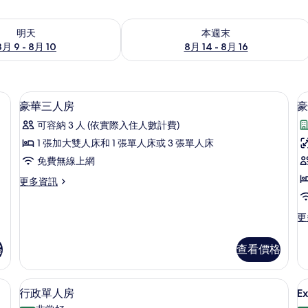
9 - 8月 10) 的供應情況
查看本週末 (8月 14 - 8月 16) 的供應情
明天
本週末
8月 9 - 8月 10
8月 14 - 8月 16
斗/熨衣板
客房內保險箱、書桌、隔音、熨斗/熨
顯
22
豪華三人房
豪
示
可容納 3 人 (依實際入住人數計費)
豪
1 張加大雙人床和 1 張單人床或 3 張單人床
華
免費無線上網
三
更
更多資訊
人
多
房
豪
更
更
華
的
多
三
所
豪
人
格
查看價格
華
房
有
單
的
相
人
詳
斗/熨衣板
客房內保險箱、書桌、隔音、熨斗/熨
顯
8
房
情
行政單人房
E
片
示
的