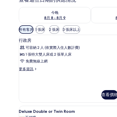
查看今晚 (8月 8 - 8月 9) 的供應情況
查看明天 (8月 
今晚
8月 8 - 8月 9
可
所有客房
1 張床
2 張床
3 張床以上
用
客房內保險箱、書桌、隔音、熨
顯
的
19
行政房
示
客
可容納 2 人 (依實際入住人數計費)
房
行
1 張特大雙人床或 2 張單人床
篩
政
免費無線上網
選
房
條
更
更多資訊
的
件
多
所
行
政
有
房
相
的
查看價
詳
片
情
客房內保險箱、書桌、隔音、熨
顯
11
Deluxe Double or Twin Room
示