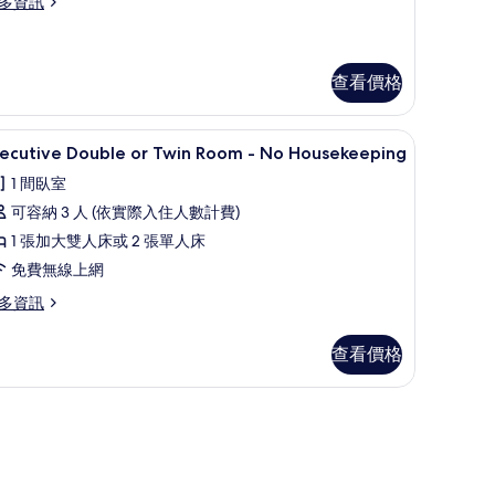
多資訊
luxe
o
uble
ousekeeping
查看價格
的
in
oom
所
衣板
客房內保險箱、書桌、隔音、熨斗/熨衣板
顯
1
xecutive Double or Twin Room - No Housekeeping
有
o
示
usekeeping
1 間臥室
相
xecutive
可容納 3 人 (依實際入住人數計費)
片
ouble
1 張加大雙人床或 2 張單人床
r
免費無線上網
win
oom
多資訊
ecutive
o
查看價格
uble
ousekeeping
的
in
oom
所
有
o
usekeeping
相