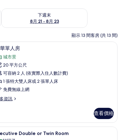
況
查看下週末 (8月 21 - 8月 23) 的供應情況
下週末
8月 21 - 8月 23
顯示 13 間客房 (共 13 間)
衣板
客房內保險箱、書桌、隔音、熨斗/熨衣板
顯
8
華單人房
示
城市景
豪
20 平方公尺
華
可容納 2 人 (依實際入住人數計費)
單
1 張特大雙人床或 2 張單人床
人
免費無線上網
房
多資訊
的
所
查看價格
有
相
衣板
客房內保險箱、書桌、隔音、熨斗/熨衣板
顯
8
xecutive Double or Twin Room
片
示