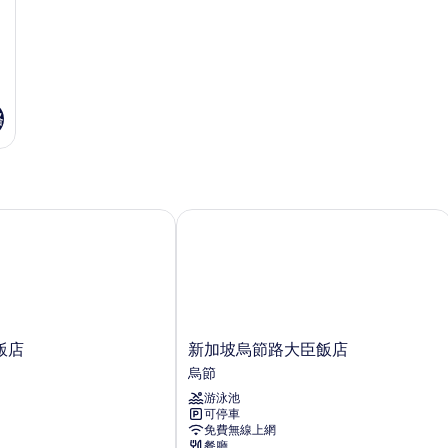
情
的
詳
情
格
店
新加坡烏節路大臣飯店
新
飯店
新加坡烏節路大臣飯店
加
烏節
坡
游泳池
烏
可停車
節
免費無線上網
路
餐廳