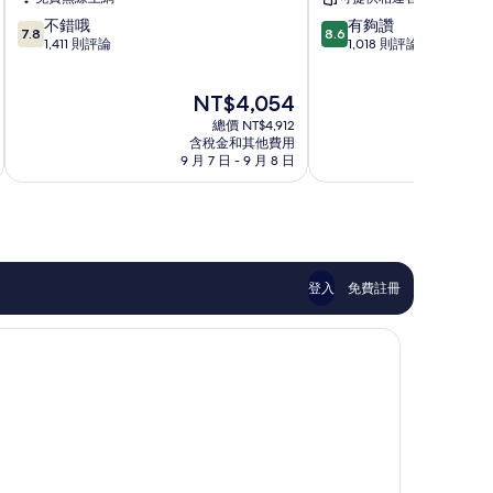
飯
街
7.8
8.6
不錯哦
有夠讚
店
宜
7.8
8.6
分，
分，
1,411 則評論
1,018 則評論
新
必
滿
滿
加
思
分
分
坡
飯
現
NT$4,054
10
10
市
店
在
分，
分，
中
總價 NT$4,912
梧
價
不
有
含稅金和其他費用
心
槽
格
9 月 7 日 - 9 月 8 日
9
錯
夠
為
哦，
讚，
NT$4,054
1,411
1,018
則
則
評
評
論
論
登入
免費註冊